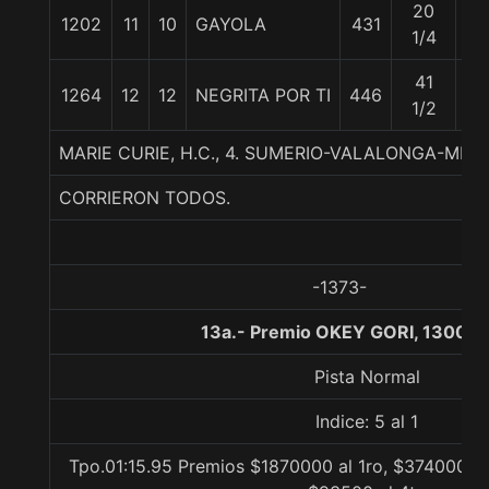
20
1202
11
10
GAYOLA
431
51
1/4
41
1264
12
12
NEGRITA POR TI
446
55
1/2
MARIE CURIE, H.C., 4. SUMERIO-VALALONGA-ME
CORRIERON TODOS.
-1373-
13a.- Premio OKEY GORI, 1300 m
Pista Normal
Indice: 5 al 1
Tpo.01:15.95 Premios $1870000 al 1ro, $374000 al