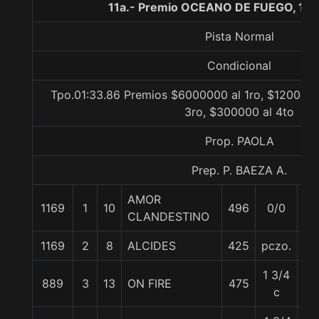
11a.- Premio OCEANO DE FUEGO, 16
Pista Normal
Condicional
Tpo.01:33.86 Premios $6000000 al 1ro, $1200000
3ro, $300000 al 4to
Prop. PAOLA
Prep. P. BAEZA A.
AMOR
1169
1
10
496
0/0
57
CLANDESTINO
1169
2
8
ALCIDES
425
pczo.
57
1 3/4
889
3
13
ON FIRE
475
57
c