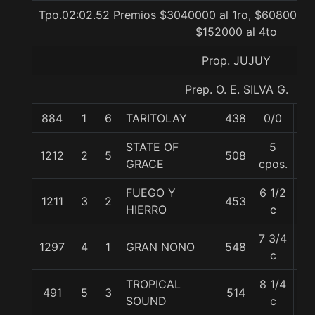
Tpo.02:02.52 Premios $3040000 al 1ro, $608000 al
$152000 al 4to
Prop. JUJUY
Prep. O. E. SILVA G.
884
1
6
TARITOLAY
438
0/0
56
STATE OF
5
1212
2
5
508
57
GRACE
cpos.
FUEGO Y
6 1/2
1211
3
2
453
57
HIERRO
c
7 3/4
1297
4
1
GRAN NONO
548
52
c
TROPICAL
8 1/4
491
5
3
514
55
SOUND
c