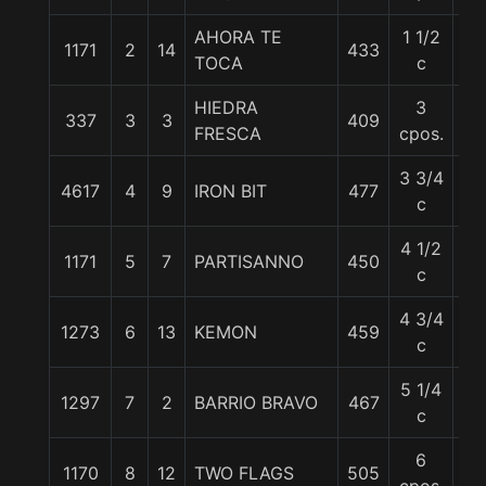
AHORA TE
1 1/2
1171
2
14
433
55
TOCA
c
HIEDRA
3
337
3
3
409
56
FRESCA
cpos.
3 3/4
4617
4
9
IRON BIT
477
55
c
4 1/2
1171
5
7
PARTISANNO
450
56
c
4 3/4
1273
6
13
KEMON
459
55
c
5 1/4
1297
7
2
BARRIO BRAVO
467
56
c
6
1170
8
12
TWO FLAGS
505
56