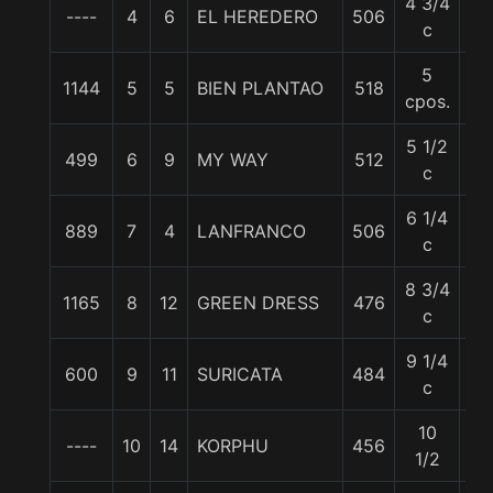
4 3/4
----
4
6
EL HEREDERO
506
57
c
5
1144
5
5
BIEN PLANTAO
518
57
cpos.
5 1/2
499
6
9
MY WAY
512
57
c
6 1/4
889
7
4
LANFRANCO
506
57
c
8 3/4
1165
8
12
GREEN DRESS
476
57
c
9 1/4
600
9
11
SURICATA
484
53
c
10
----
10
14
KORPHU
456
57
1/2