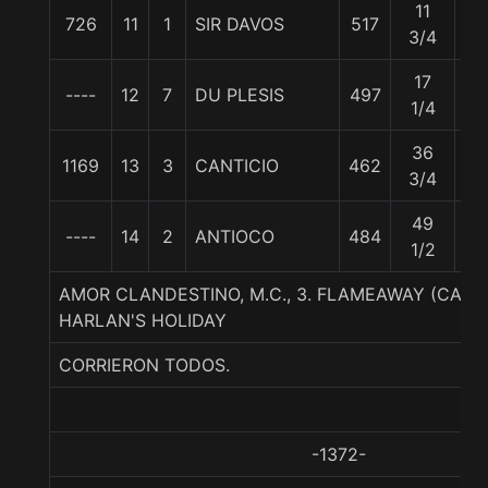
11
726
11
1
SIR DAVOS
517
57
3/4
17
----
12
7
DU PLESIS
497
57
1/4
36
1169
13
3
CANTICIO
462
57
3/4
49
----
14
2
ANTIOCO
484
57
1/2
AMOR CLANDESTINO, M.C., 3. FLAMEAWAY (CAN
HARLAN'S HOLIDAY
CORRIERON TODOS.
-1372-