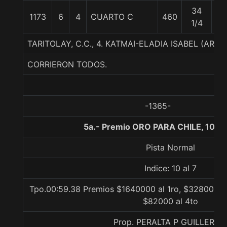
34
1173
6
4
CUARTO C
460
53
1/4
TARITOLAY, C.C., 4. KATMAI-ELADIA ISABEL (ARG)
CORRIERON TODOS.
-1365-
5a.- Premio ORO PARA CHILE, 1000
Pista Normal
Indice: 10 al 7
Tpo.00:59.38 Premios $1640000 al 1ro, $328000 al
$82000 al 4to
Prop. PERALTA P GUILLERM