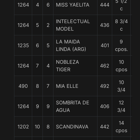
5 1/2
1264
4
6
MISS YAELITA
444
55
c
INTELECTUAL
8 3/4
1264
5
2
436
55
MODEL
c
LA MAIDA
9
1235
6
5
401
54
LINDA (ARG)
cpos.
NOBLEZA
10
1264
7
4
462
55
TIGER
cpos
10
490
8
7
MIA ELLE
492
55
3/4
SOMBRITA DE
12
1264
9
9
406
55
AGUA
3/4
14
1202
10
8
SCANDINAVA
442
52
cpos