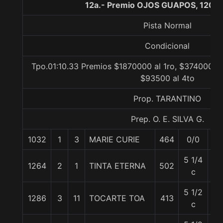
12a.- Premio OJOS GUAPOS, 1200 
Pista Normal
Condicional
Tpo.01:10.33 Premios $1870000 al 1ro, $374000 al
$93500 al 4to
Prop. TARANTINO
Prep. O. E. SILVA G.
1032
1
3
MARIE CURIE
464
0/0
56
5 1/4
1264
2
1
TINTA ETERNA
502
55
c
5 1/2
1286
3
11
TOCARTE TOA
413
55
c