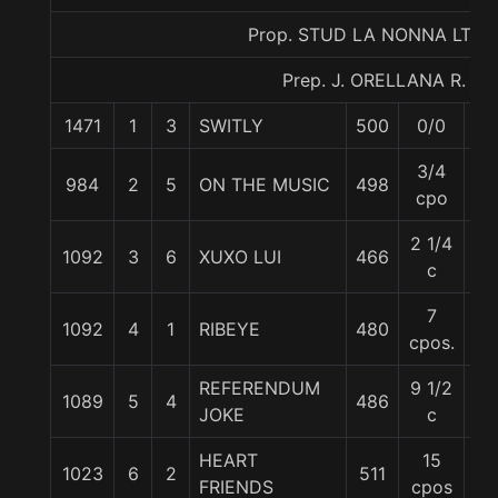
Prop. STUD LA NONNA LTDA
Prep. J. ORELLANA R.
1471
1
3
SWITLY
500
0/0
60
3/4
984
2
5
ON THE MUSIC
498
60
cpo
2 1/4
1092
3
6
XUXO LUI
466
60
c
7
1092
4
1
RIBEYE
480
57
cpos.
REFERENDUM
9 1/2
1089
5
4
486
57
JOKE
c
HEART
15
1023
6
2
511
60
FRIENDS
cpos