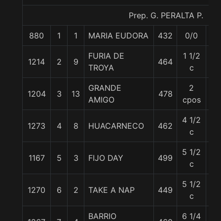
Prep. G. PERALTA P.
880
1
1
MARIA EUDORA
432
0/0
55
FURIA DE
1 1/2
1214
2
9
464
55
TROYA
c
GRANDE
2
1204
3
13
478
55
AMIGO
cpos
4 1/2
1273
4
8
HUACARNECO
462
57
c
5 1/2
1167
5
3
FIJO DAY
499
56
c
5 1/2
1270
6
2
TAKE A NAP
449
57
c
BARRIO
6 1/4