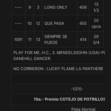
13
----
9
3
LONG ONLY
456
55
1/2
20
----
10
12
QUE PASA
455
55
cpos
SIEMPRE SE
29
1091
11
13
414
55
PUEDE
3/4
PLAY FOR ME, H.C., 3. MENDELSSOHN (USA)-PLA
DANEHILL DANCER
NO CORRIERON : LUCKY FLAME LA PANTHERE
-1370-
10a.- Premio COTEJO DE POTRILLOS, 1
Pista Normal