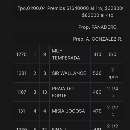
Tpo.01:00.04 Premios $1640000 al 1ro, $328000 al
$82000 al 4to
Prop. PANADERO
Prep. A. GONZALEZ R.
MUY
1270
1
9
410
0/0
55
TEMPERADA
2
1281
2
3
SIR WALLANCE
526
56
cpos
PRAIA DO
2 1/4
1167
3
13
463
55
FORTE
c
2 1/2
131
4
4
MISIA JOCOSA
470
55
c
2 1/2
1280
5
12
FINAU
461
55