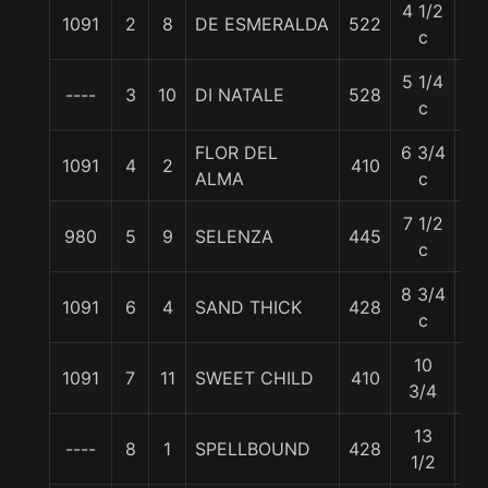
4 1/2
1091
2
8
DE ESMERALDA
522
56
c
5 1/4
----
3
10
DI NATALE
528
56
c
FLOR DEL
6 3/4
1091
4
2
410
55
ALMA
c
7 1/2
980
5
9
SELENZA
445
55
c
8 3/4
1091
6
4
SAND THICK
428
55
c
10
1091
7
11
SWEET CHILD
410
55
3/4
13
----
8
1
SPELLBOUND
428
55
1/2