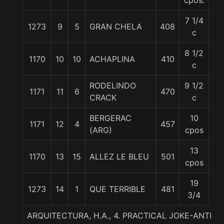
cpos.
7 1/4
1273
9
5
GRAN CHELA
408
56
c
8 1/2
1170
10
10
ACHAPLINA
410
56
c
RODELINDO
9 1/2
1171
11
6
470
56
CRACK
c
BERGERAC
10
1171
12
4
457
55
(ARG)
cpos
13
1170
13
15
ALLEZ LE BLEU
501
56
cpos
19
1273
14
1
QUE TERRIBLE
481
55
3/4
ARQUITECTURA, H.A., 4. PRACTICAL JOKE-ANTIP