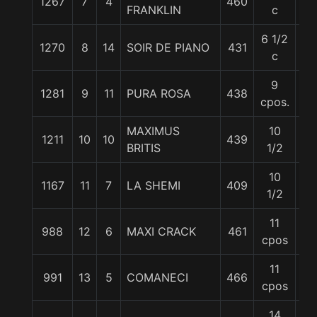
1267
7
4
460
55
FRANKLIN
c
6 1/2
1270
8
14
SOIR DE PIANO
431
56
c
9
1281
9
11
PURA ROSA
438
55
cpos.
MAXIMUS
10
1211
10
10
439
57
BRITIS
1/2
10
1167
11
7
LA SHEMI
409
56
1/2
11
988
12
6
MAXI CRACK
461
56
cpos
11
991
13
5
COMANECI
466
56
cpos
14