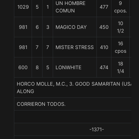
UN HOMBRE
9
1029
5
1
477
58
COMUN
cpos.
10
981
6
3
MAGICO DAY
450
57
1/2
16
981
7
7
MISTER STRESS
410
57
cpos
18
600
8
5
LONWHITE
474
57
1/4
HORCO MOLLE, M.C., 3. GOOD SAMARITAN (USA)
ALONG
CORRIERON TODOS.
-1371-