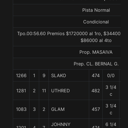
Pista Normal
Condicional
Tpo.00:56.60 Premios $1720000 al 1ro, $344000 al
$86000 al 4to
Prop. MASAIVA
Prep. CL. BERNAL G.
1266
1
9
SLAKO
474
0/0
53
3 1/4
1281
2
11
UTHRED
482
57
c
3 1/4
1083
3
2
GLAM
457
57
c
JOHNNY
6 1/4
1201
4
7
474
57