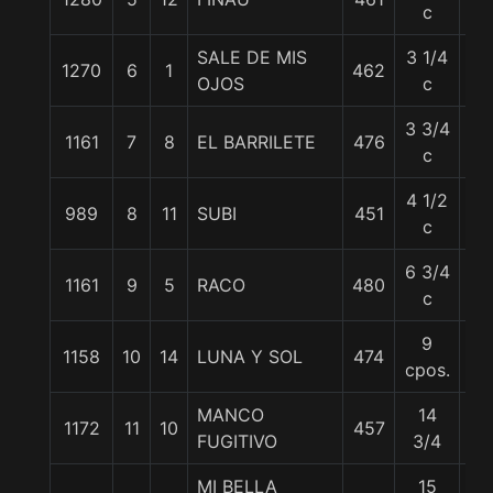
c
SALE DE MIS
3 1/4
1270
6
1
462
55
OJOS
c
3 3/4
1161
7
8
EL BARRILETE
476
56
c
4 1/2
989
8
11
SUBI
451
55
c
6 3/4
1161
9
5
RACO
480
56
c
9
1158
10
14
LUNA Y SOL
474
55
cpos.
MANCO
14
1172
11
10
457
56
FUGITIVO
3/4
MI BELLA
15