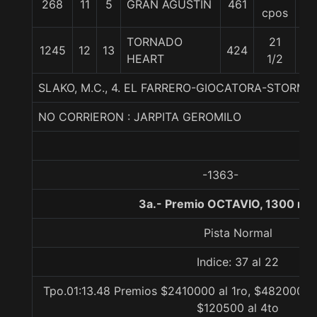
268
11
5
GRAN AGUSTIN
461
54
cpos
TORNADO
21
1245
12
13
424
57
HEART
1/2
SLAKO, M.C., 4. EL FARRERO-GIOCATORA-STORMI
NO CORRIERON : JARPITA GEROMILO
-1363-
3a.- Premio OCTAVIO, 1300 me
Pista Normal
Indice: 37 al 22
Tpo.01:13.48 Premios $2410000 al 1ro, $482000 al
$120500 al 4to