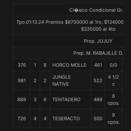
Cl�sico Condicional Gr. 3
Tpo.01:13.24 Premios $6700000 al 1ro, $1340000 a
$335000 al 4to
Prop. JUJUY
Prep. M. RABAJILLE D.
376
1
8
HORCO MOLLE
461
0/0
57
JUNGLE
4 1/2
981
2
2
522
57
NATIVE
c
8
889
3
6
TENTADERO
489
57
cpos.
9
726
4
4
TESERACTO
500
57
cpos.