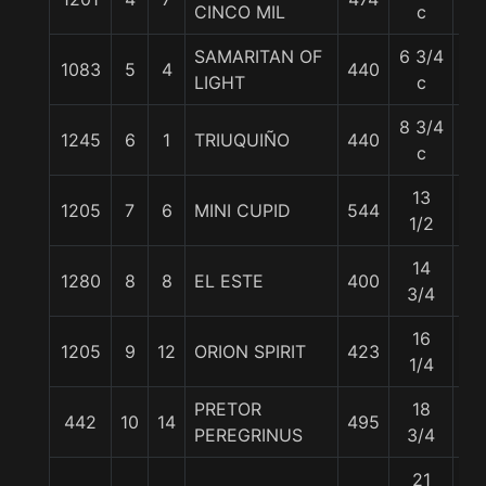
CINCO MIL
c
SAMARITAN OF
6 3/4
1083
5
4
440
57
LIGHT
c
8 3/4
1245
6
1
TRIUQUIÑO
440
57
c
13
1205
7
6
MINI CUPID
544
57
1/2
14
1280
8
8
EL ESTE
400
53
3/4
16
1205
9
12
ORION SPIRIT
423
57
1/4
PRETOR
18
442
10
14
495
57
PEREGRINUS
3/4
21