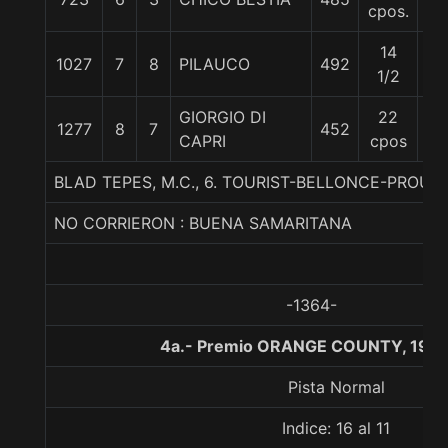
cpos.
14
1027
7
8
PILAUCO
492
62
1/2
GIORGIO DI
22
1277
8
7
452
56
CAPRI
cpos
BLAD TEPES, M.C., 6. TOURIST-BELLONCE-PROUD 
NO CORRIERON : BUENA SAMARITANA
-1364-
4a.- Premio ORANGE COUNTY, 1900
Pista Normal
Indice: 16 al 11