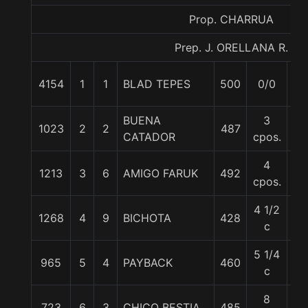
Prop. CHARRUA
Prep. J. ORELLANA R.
4154
1
1
BLAD TEPES
500
0/0
52
BUENA
3
1023
2
2
487
58
CATADOR
cpos.
4
1213
3
6
AMIGO FARUK
492
55
cpos.
4 1/2
1268
4
9
BICHOTA
428
52
c
5 1/4
965
5
4
PAYBACK
460
53
c
8
723
6
3
CHICO BESTIA
485
57