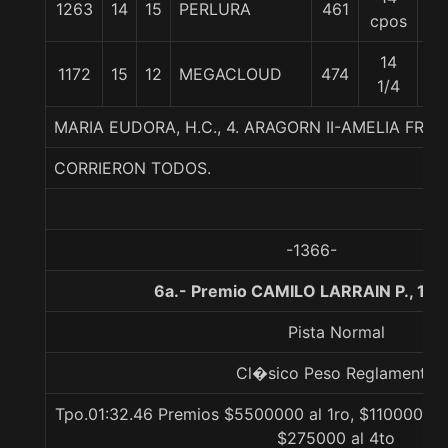
1263
14
15
PERLURA
461
58
cpos
14
1172
15
12
MEGACLOUD
474
56
1/4
MARIA EUDORA, H.C., 4. ARAGORN II-AMELIA FR
CORRIERON TODOS.
-1366-
6a.- Premio CAMILO LARRAIN P., 16
Pista Normal
Cl�sico Peso Reglamento
Tpo.01:32.46 Premios $5500000 al 1ro, $1100000 a
$275000 al 4to