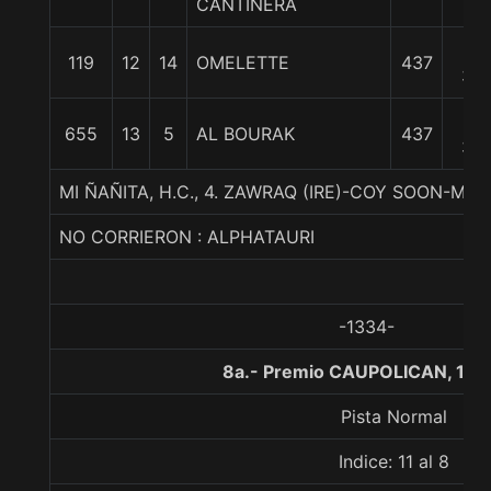
CANTINERA
1/4
16
119
12
14
OMELETTE
437
3/4
19
655
13
5
AL BOURAK
437
3/4
MI ÑAÑITA, H.C., 4. ZAWRAQ (IRE)-COY SOON-MI
NO CORRIERON : ALPHATAURI
-1334-
8a.- Premio CAUPOLICAN, 110
Pista Normal
Indice: 11 al 8