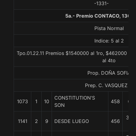
-1331-
5a.- Premio CONTACO, 1300
Pista Normal
Indice: 5 al 2
Tpo.01.22.11 Premios $1540000 al 1ro, $462000 al 
al 4to
Prop. DOÑA SOFIA
Prep. C. VASQUEZ P.
CONSTITUTION'S
1073
1
10
458
0/0
SON
3 1/
1141
2
9
DESDE LUEGO
456
c