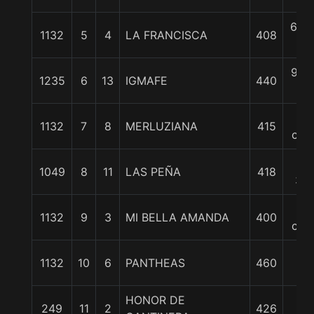
6 3/
1132
5
4
LA FRANCISCA
408
c
9 1/
1235
6
13
IGMAFE
440
c
10
1132
7
8
MERLUZIANA
415
cpo
11
1049
8
11
LAS PEÑA
418
3/4
13
1132
9
3
MI BELLA AMANDA
400
cpo
13
1132
10
6
PANTHEAS
460
1/2
HONOR DE
14
249
11
2
426