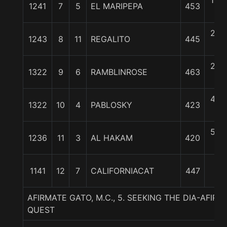
1 3/
1241
7
5
EL MARIPEPA
453
c
2 1/
1243
8
11
REGALITO
445
c
2 1/
1322
9
6
RAMBLINROSE
463
c
4 1/
1322
10
4
PABLOSKY
423
c
5 1/
1236
11
3
AL HAKAM
420
c
12
1141
12
7
CALIFORNIACAT
447
1/4
AFIRMATE GATO, M.C., 5. SEEKING THE DIA-AFIR
QUEST