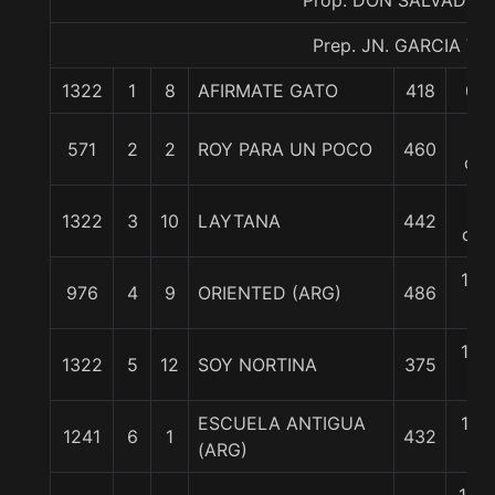
Prop. DON SALVADOR
Prep. JN. GARCIA V.
1322
1
8
AFIRMATE GATO
418
0/0
1/2
571
2
2
ROY PARA UN POCO
460
cp
1
1322
3
10
LAYTANA
442
cpo
1 1/
976
4
9
ORIENTED (ARG)
486
c
1 1/
1322
5
12
SOY NORTINA
375
c
ESCUELA ANTIGUA
1 1/
1241
6
1
432
(ARG)
c