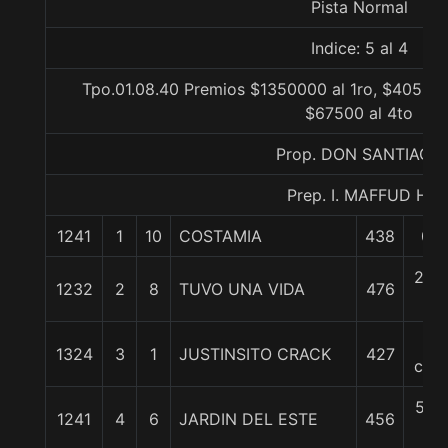
Pista Normal
Indice: 5 al 4
Tpo.01.08.40 Premios $1350000 al 1ro, $405000
$67500 al 4to
Prop. DON SANTIAGO
Prep. I. MAFFUD H.
1241
1
10
COSTAMIA
438
0/0
2 3/
1232
2
8
TUVO UNA VIDA
476
c
4
1324
3
1
JUSTINSITO CRACK
427
cpos
5 1/
1241
4
6
JARDIN DEL ESTE
456
c