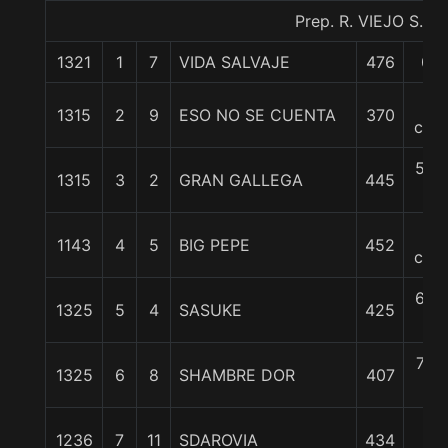
Prep. R. VIEJO S.
1321
1
7
VIDA SALVAJE
476
0/0
4
1315
2
9
ESO NO SE CUENTA
370
cpos
5 1/
1315
3
2
GRAN GALLEGA
445
c
6
1143
4
5
BIG PEPE
452
cpos
6 1/
1325
5
4
SASUKE
425
c
7 1/
1325
6
8
SHAMBRE DOR
407
c
8
1236
7
11
SDAROVIA
434