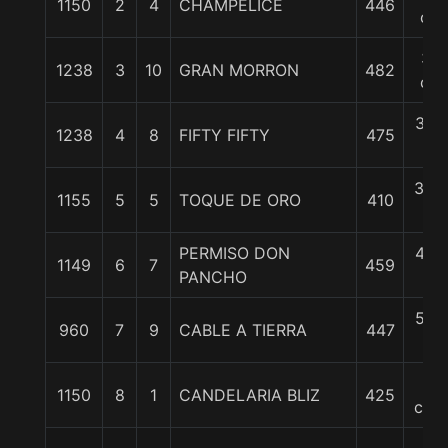
1150
2
4
CHAMPELICE
446
cp
3/4
1238
3
10
GRAN MORRON
482
cp
3 1/
1238
4
8
FIFTY FIFTY
475
c
3 3/
1155
5
5
TOQUE DE ORO
410
c
PERMISO DON
4 1/
1149
6
7
459
PANCHO
c
5 1/
960
7
9
CABLE A TIERRA
447
c
6
1150
8
1
CANDELARIA BLIZ
425
cpos