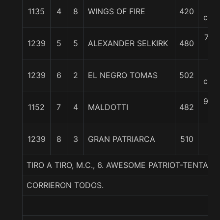
3
1135
4
8
WINGS OF FIRE
420
cpos
7 1/
1239
5
5
ALEXANDER SELKIRK
480
c
9
1239
6
2
EL NEGRO TOMAS
502
cpos
9 3/
1152
7
4
MALDOTTI
482
c
10
1239
8
3
GRAN PATRIARCA
510
1/4
TIRO A TIRO, M.C., 6. AWESOME PATRIOT-TENTA
CORRIERON TODOS.