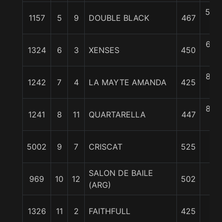
5 3/
1157
5
9
DOUBLE BLACK
467
c
6 1/
1324
6
3
XENSES
450
c
8 1/
1242
7
4
LA MAYTE AMANDA
425
c
8 1/
1241
8
11
QUARTARELLA
447
c
10
5002
9
7
CRISCAT
525
1/2
SALON DE BAILE
13
969
10
12
502
(ARG)
1/2
13
1326
11
2
FAITHFULL
425
1/2