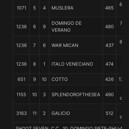
6 1/
1071
5
4
MUSLERA
465
c
DOMINGO DE
7 1/
1236
6
9
480
VERANO
c
8 1/
1236
7
6
WAR MICAN
437
c
13
1236
8
1
ITALO VENECIANO
474
3/4
651
9
10
COTTO
426
17 1
19
1155
10
3
SPLENDOROFTHESEA
490
cpo
21
3163
11
2
GALICIO
512
cpo
SHOOT SEVEN, C.C., 10. DOMINGO SIETE-SHU-M