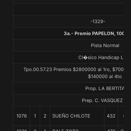
-1329-
3a.- Premio PAPELON, 1000 
Pista Normal
Cl�sico Handicap Libr
Tpo.00.57.23 Premios $2800000 al 1ro, $700000
$140000 al 4to
Prop. LA BERTITA
Prep. C. VASQUEZ P.
1076
1
2
SUEÑO CHILOTE
432
0/0