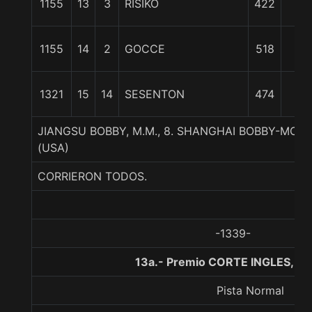
1155
13
3
RISIKO
422
1/4
30
1155
14
2
GOCCE
518
1/4
32
1321
15
14
SESENTON
474
1/2
JIANGSU BOBBY, M.M., 8. SHANGHAI BOBBY-MOR
(USA)
CORRIERON TODOS.
-1339-
13a.- Premio CORTE INGLES, 11
Pista Normal