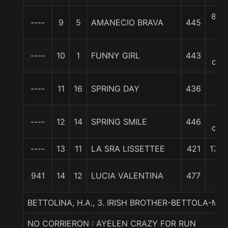
8 1/
----
9
5
AMANECIO BRAVA
445
c
10
----
10
1
FUNNY GIRL
443
cpo
12
----
11
16
SPRING DAY
436
1/2
13
----
12
14
SPRING SMILE
446
cpo
----
13
11
LA SRA LISSETTEE
421
17 1
18
941
14
12
LUCIA VALENTINA
477
1/4
BETTOLINA, H.A., 3. IRISH BROTHER-BETTOLA-M
NO CORRIERON : AYELEN CRAZY FOR RUN