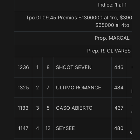
Indice: 1 al 1
Tpo.01.09.45 Premios $1300000 al 1ro, $390000
$65000 al 4to
Prop. MARGAL
Prep. R. OLIVARES C.
1236
1
8
SHOOT SEVEN
446
0/0
1/2
1325
2
7
ULTIMO ROMANCE
484
Pcz
3/4
1133
3
5
CASO ABIERTO
437
cp
2
1147
4
12
SEYSEE
480
cpo