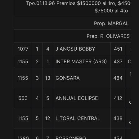
Tpo.01.18.96 Premios $1500000 al 1ro, $450000
$75000 al 4to
Prop. MARGAL
Prep. R. OLIVARES C.
1077
1
4
JIANGSU BOBBY
451
0/0
1155
2
1
INTER MASTER (ARG)
437
Cbza
1 1/
1155
3
13
GONSARA
484
c
2
653
4
5
ANNUAL ECLIPSE
412
cpo
2
1155
5
12
LITORAL CENTRAL
438
cpo
2
1280
6
7
ROSSONERO
454