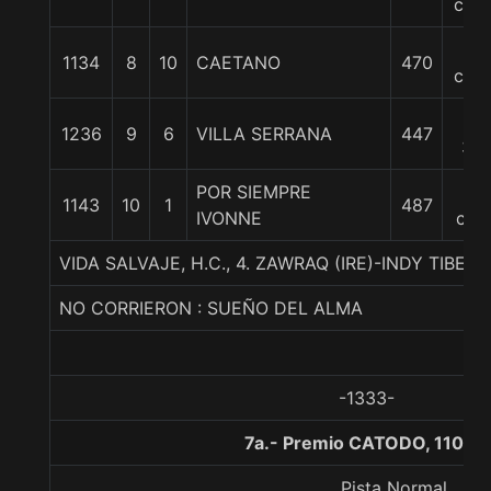
cpos
8
1134
8
10
CAETANO
470
cpos
10
1236
9
6
VILLA SERRANA
447
3/4
POR SIEMPRE
14
1143
10
1
487
IVONNE
cpo
VIDA SALVAJE, H.C., 4. ZAWRAQ (IRE)-INDY TIBE
NO CORRIERON : SUEÑO DEL ALMA
-1333-
7a.- Premio CATODO, 1100 
Pista Normal