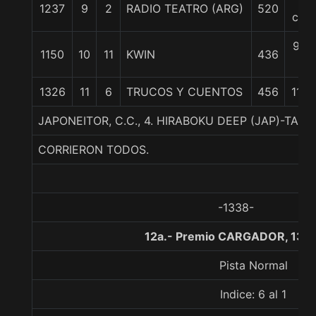
7
1237
9
2
RADIO TEATRO (ARG)
520
cpos
9 1/
1150
10
11
KWIN
436
c
1326
11
6
TRUCOS Y CUENTOS
456
11 1/
JAPONEITOR, C.C., 4. HIRABOKU DEEP (JAP)-TA
CORRIERON TODOS.
-1338-
12a.- Premio CARGADOR, 130
Pista Normal
Indice: 6 al 1