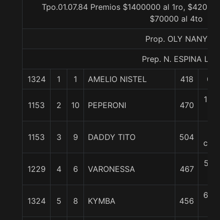
Tpo.01.07.84 Premios $1400000 al 1ro, $420000
$70000 al 4to
Prop. OLY NANY
Prep. N. ESPINA L.
1324
1
1
AMELIO NISTEL
418
0/0
1 3/
1153
2
10
PEPERONI
470
c
3
1153
3
9
DADDY TITO
504
cpos
5 1/
1229
4
6
VARONESSA
467
c
6 3/
1324
5
8
KYMBA
456
c