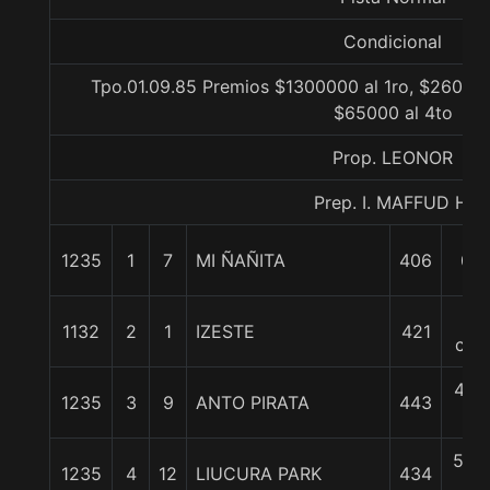
Condicional
Tpo.01.09.85 Premios $1300000 al 1ro, $260000
$65000 al 4to
Prop. LEONOR
Prep. I. MAFFUD H.
1235
1
7
MI ÑAÑITA
406
0/0
2
1132
2
1
IZESTE
421
cpo
4 1/
1235
3
9
ANTO PIRATA
443
c
5 3/
1235
4
12
LIUCURA PARK
434
c