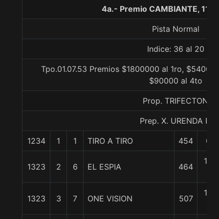
4a.- Premio CAMBIANTE, 110
Pista Normal
Indice: 36 al 20
Tpo.01.07.53 Premios $1800000 al 1ro, $540000
$90000 al 4to
Prop. TRIFECTON
Prep. X. URENDA P.
1234
1
1
TIRO A TIRO
454
0/0
1 1/
1323
2
6
EL ESPIA
464
c
1 1/
1323
3
7
ONE VISION
507
c