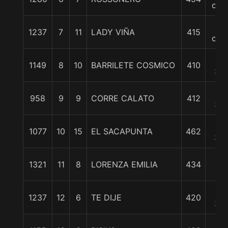
cpo
2
1237
7
11
LADY VIÑA
415
cpo
10
1149
8
10
BARRILETE COSMICO
410
3/4
10
958
9
9
CORRE CALATO
412
3/4
10
1077
10
15
EL SACAPUNTA
462
3/4
12
1321
11
8
LORENZA EMILIA
434
1/4
13
1237
12
6
TE DIJE
420
3/4
23