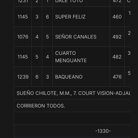
1231
2
1
DALE TOTO
472
Cbza
1 1/
1145
3
6
SUPER FELIZ
460
c
2 1/
1076
4
5
SEÑOR CANALES
492
c
CUARTO
3 3/
1145
5
4
482
MENGUANTE
c
5 1/
1239
6
3
BAQUEANO
476
c
SUEÑO CHILOTE, M.M., 7. COURT VISION-ADJALA
CORRIERON TODOS.
-1330-