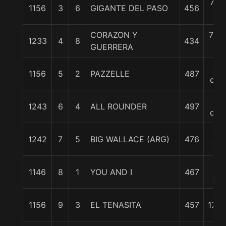
7 1/
1156
3
6
GIGANTE DEL PASO
456
c
CORAZON Y
7 3/
1233
4
8
434
GUERRERA
c
14
1156
5
2
PAZZELLE
487
cpo
14
1243
6
4
ALL ROUNDER
497
cpo
15
1242
7
5
BIG WALLACE (ARG)
476
3/4
16
1146
8
1
YOU AND I
467
3/4
1156
9
3
EL TENASITA
457
17 1