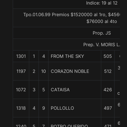
Indice: 19 al 12
Tpo.01.06.99 Premios $1520000 al 1ro, $456000
$76000 al 4to
Prop. JS
Prep. V. MORIS L.
1301
1
4
FROM THE SKY
505
0/0
3 1/
1197
2
10
CORAZON NOBLE
512
c
4
1072
3
5
CATAISA
426
cpos
6 1/
1318
4
9
POLLOLLO
497
c
6 1/
1240
5
7
POTRO QUERIDO
471