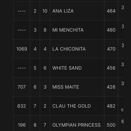
3 1/
----
2
10
ANA LIZA
464
c
3 1/
----
3
8
MI MENCHITA
460
c
3 1/
1069
4
4
LA CHICONITA
470
c
3 3/
----
5
6
WHITE SAND
456
c
3 3/
707
6
3
MISS MAITE
426
c
5
832
7
2
CLAU THE GOLD
482
cpos
6 1/
196
8
7
OLYMPIAN PRINCESS
500
c