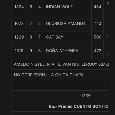
7 1/
1324
6
4
INDIAN WOLF
454
c
10
1073
7
2
GLORIOSA AMANDA
410
1/4
1229
8
7
CAT BAY
506
11 1/
17
1319
9
5
DOÑA ATHENEA
472
3/4
AMELIO NISTEL, M.A., 6. VAN NISTELROOY-AMEL
NO CORRIERON : LA CHICA GUAPA
-1335-
9a.- Premio CUENTO BONITO, 1