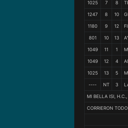
1025
7
8
T
1247
8
10
G
1180
9
12
F
801
10
13
A
1049
11
1
M
1049
12
4
A
1025
13
5
M
----
NT
3
L
MI BELLA ISI, H.
CORRIERON TODO