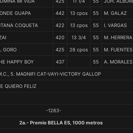
LUMINA MI VIDA
425
11 1/4
55
JOH. ALBO
ONDE GUAPA
442
13 cpos
55
M. GALAZ
ITANA COQUETA
422
13 cpos
55
I. VARGAS
ZAI
420
13 3/4
55
M. HERRERA
L GORO
425
28 cpos
55
M. FUENTES
HE HAPPY BOY
437
55
A. MORALES
.C., 5. MAGNIFI CAT-VAYI-VICTORY GALLOP
E QUIERO FELIZ
-1283-
2a.- Premio BELLA ES, 1000 metros