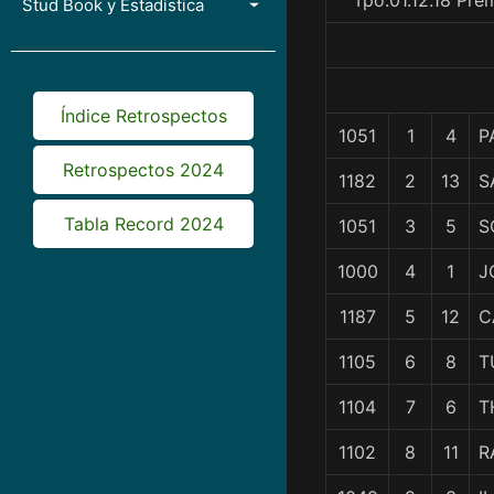
Tpo.01.12.18 Pre
Stud Book y Estadística
Índice Retrospectos
1051
1
4
P
Retrospectos 2024
1182
2
13
S
Tabla Record 2024
1051
3
5
S
1000
4
1
J
1187
5
12
C
1105
6
8
T
1104
7
6
T
1102
8
11
R