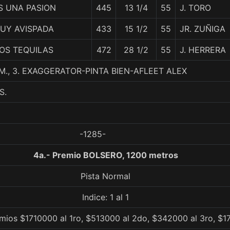
S UNA PASION
445
13 1/4
55
J. TORO
UY AVISPADA
433
15 1/2
55
JR. ZUÑIGA
OS TEQUILAS
472
28 1/2
55
J. HERRERA
M., 3. EXAGGERATOR-PINTA BIEN-AFLEET ALEX
S.
-1285-
4a.- Premio BOLSERO, 1200 metros
Pista Normal
Indice: 1 al 1
emios $1710000 al 1ro, $513000 al 2do, $342000 al 3ro, $1