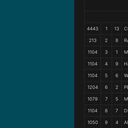
4443
1
13
C
213
2
8
R
1104
3
1
M
1104
4
9
H
1104
5
6
W
1204
6
2
P
1079
7
5
M
1104
8
7
D
1050
9
4
A