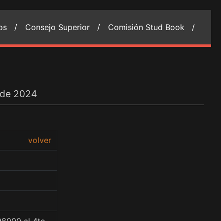
ios /
Consejo Superior /
Comisión Stud Book /
l de 2024
volver