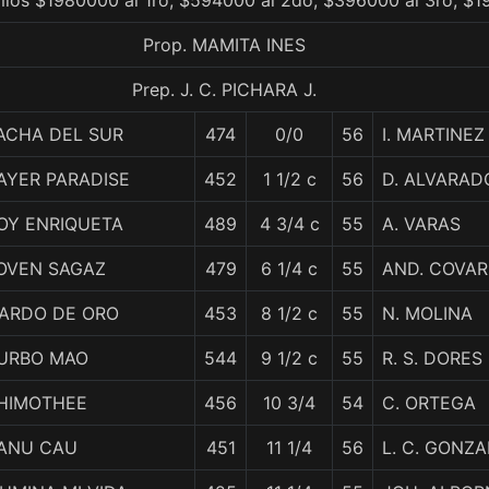
mios $1980000 al 1ro, $594000 al 2do, $396000 al 3ro, $1
Prop. MAMITA INES
Prep. J. C. PICHARA J.
ACHA DEL SUR
474
0/0
56
I. MARTINEZ
AYER PARADISE
452
1 1/2 c
56
D. ALVARAD
OY ENRIQUETA
489
4 3/4 c
55
A. VARAS
OVEN SAGAZ
479
6 1/4 c
55
AND. COVAR
ARDO DE ORO
453
8 1/2 c
55
N. MOLINA
URBO MAO
544
9 1/2 c
55
R. S. DORES
HIMOTHEE
456
10 3/4
54
C. ORTEGA
ANU CAU
451
11 1/4
56
L. C. GONZ