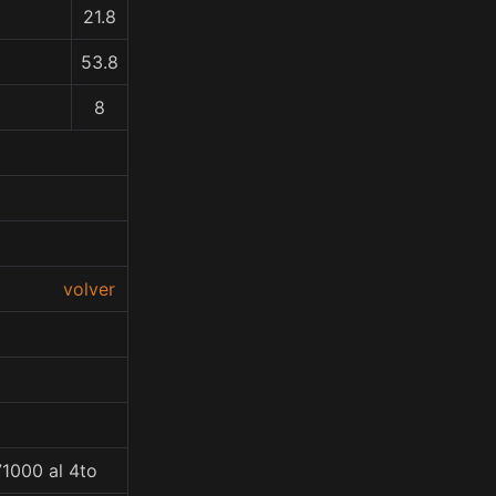
21.8
53.8
8
volver
71000 al 4to