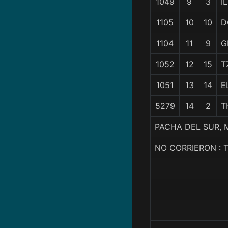
1049
9
3
I
1105
10
10
D
1104
11
9
G
1052
12
15
T
1051
13
14
E
5279
14
2
T
PACHA DEL SUR, M
NO CORRIERON : T