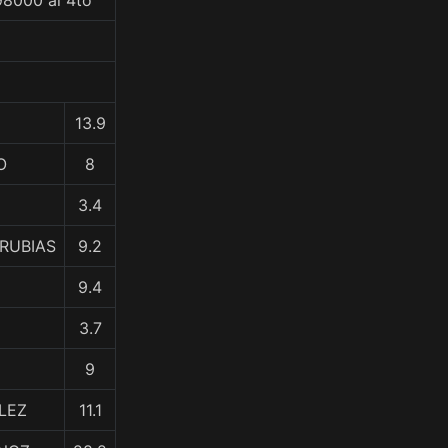
98000 al 4to
13.9
O
8
3.4
RUBIAS
9.2
9.4
3.7
9
ALEZ
11.1