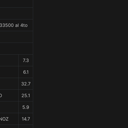
33500 al 4to
7.3
6.1
32.7
O
25.1
5.9
RNOZ
14.7