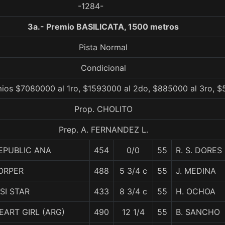
-1284-
3a.- Premio BASILICATA, 1500 metros
Pista Normal
Condicional
ios $7080000 al 1ro, $1593000 al 2do, $885000 al 3ro, $
Prop. CHOLITO
Prep. A. FERNANDEZ L.
EPUBLIC ANA
454
0/0
55
R. S. DORES
ORPER
488
5 3/4 c
55
J. MEDINA
ISI STAR
433
8 3/4 c
55
H. OCHOA
EART GIRL (ARG)
490
12 1/4
55
B. SANCHO