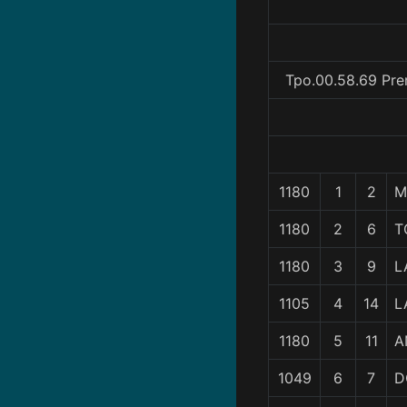
Tpo.00.58.69 Pre
1180
1
2
M
1180
2
6
T
1180
3
9
L
1105
4
14
L
1180
5
11
A
1049
6
7
D