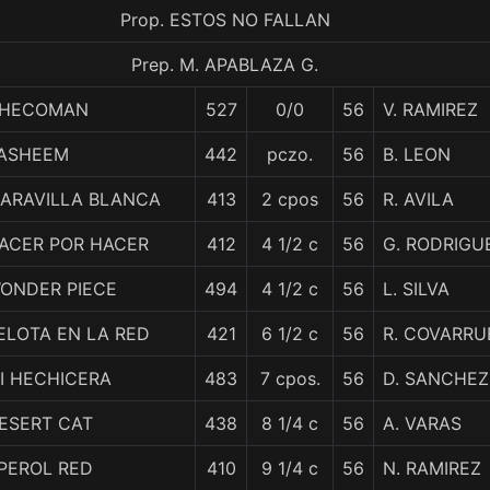
Prop. ESTOS NO FALLAN
Prep. M. APABLAZA G.
HECOMAN
527
0/0
56
V. RAMIREZ
ASHEEM
442
pczo.
56
B. LEON
ARAVILLA BLANCA
413
2 cpos
56
R. AVILA
ACER POR HACER
412
4 1/2 c
56
G. RODRIGU
ONDER PIECE
494
4 1/2 c
56
L. SILVA
ELOTA EN LA RED
421
6 1/2 c
56
R. COVARRU
I HECHICERA
483
7 cpos.
56
D. SANCHEZ
ESERT CAT
438
8 1/4 c
56
A. VARAS
PEROL RED
410
9 1/4 c
56
N. RAMIREZ