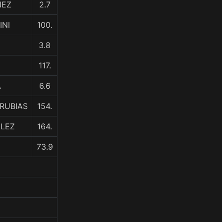
ÑEZ
2.7
INI
100.
3.8
117.
A
6.6
RUBIAS
154.
ALEZ
164.
73.9