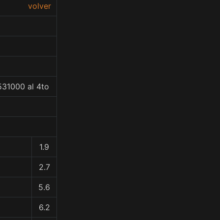
volver
531000 al 4to
1.9
2.7
5.6
6.2