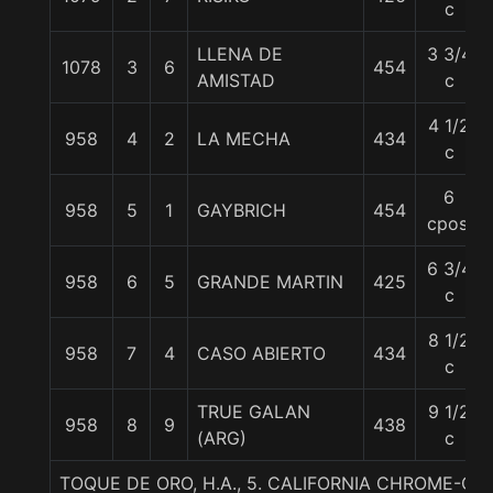
c
LLENA DE
3 3/4
1078
3
6
454
AMISTAD
c
4 1/2
958
4
2
LA MECHA
434
c
6
958
5
1
GAYBRICH
454
cpos.
6 3/4
958
6
5
GRANDE MARTIN
425
c
8 1/2
958
7
4
CASO ABIERTO
434
c
TRUE GALAN
9 1/2
958
8
9
438
(ARG)
c
TOQUE DE ORO, H.A., 5. CALIFORNIA CHROME-C