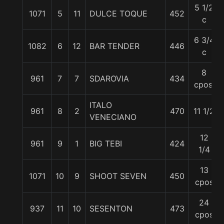
5 1/2
1071
5
11
DULCE TOQUE
452
c
6 3/4
1082
6
12
BAR TENDER
446
c
8
961
7
7
SDAROVIA
434
cpos.
ITALO
961
8
2
470
11 1/2
VENECIANO
12
961
9
1
BIG TEBI
424
1/4
13
1071
10
9
SHOOT SEVEN
450
cpos
24
937
11
10
SESENTON
473
cpos