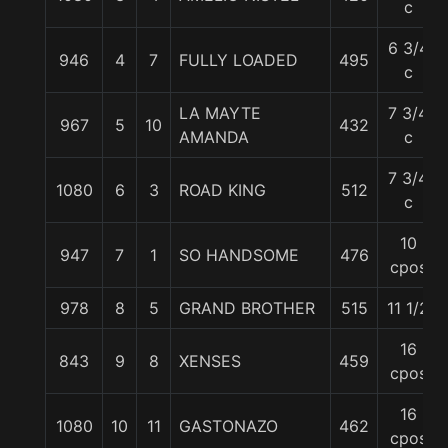
c
6 3/4
946
4
7
FULLY LOADED
495
c
LA MAYTE
7 3/4
967
5
10
432
AMANDA
c
7 3/4
1080
6
3
ROAD KING
512
c
10
947
7
1
SO HANDSOME
476
cpos
978
8
5
GRAND BROTHER
515
11 1/2
16
843
9
8
XENSES
459
cpos
16
1080
10
11
GASTONAZO
462
cpos