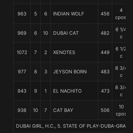
4
963
5
6
INDIAN WOLF
456
cpos.
6 1/4
969
6
10
DUBAI CAT
482
c
6 1/2
1072
7
2
XENOTES
449
c
8 3/4
977
8
3
JEYSON BORN
483
c
8 3/4
943
9
1
EL NACHITO
473
c
10
938
10
7
CAT BAY
506
cpos
DUBAI GIRL, H.C., 5. STATE OF PLAY-DUBA-GRAN