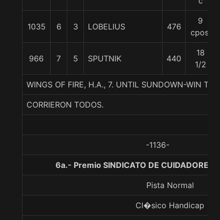
c
9
1035
6
3
LOBELIUS
476
cpos.
18
966
7
5
SPUTNIK
440
1/2
WINGS OF FIRE, H.A., 7. UNTIL SUNDOWN-WIN TH
CORRIERON TODOS.
-1136-
6a.- Premio SINDICATO DE CUIDADORES V
Pista Normal
Cl�sico Handicap