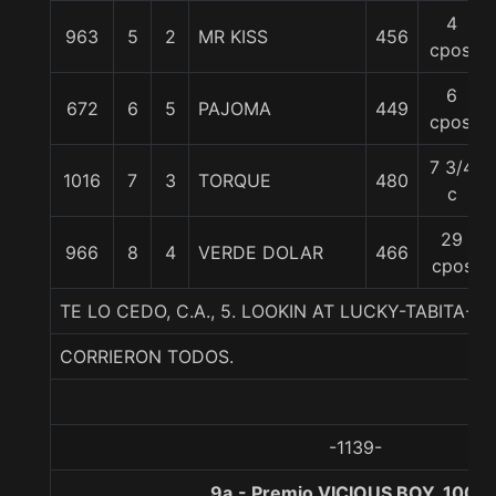
4
963
5
2
MR KISS
456
cpos.
6
672
6
5
PAJOMA
449
cpos.
7 3/4
1016
7
3
TORQUE
480
c
29
966
8
4
VERDE DOLAR
466
cpos
TE LO CEDO, C.A., 5. LOOKIN AT LUCKY-TABITA-P
CORRIERON TODOS.
-1139-
9a.- Premio VICIOUS BOY, 1000