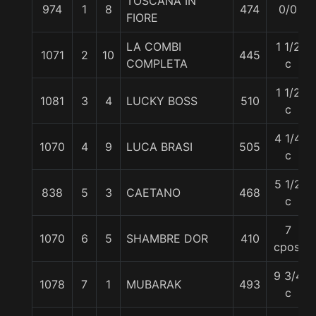
TOSCANA IN
974
1
8
474
0/0
FIORE
LA COMBI
1 1/2
1071
2
10
445
COMPLETA
c
1 1/2
1081
3
4
LUCKY BOSS
510
c
4 1/4
1070
4
9
LUCA BRASI
505
c
5 1/2
838
5
3
CAETANO
468
c
7
1070
6
5
SHAMBRE DOR
410
cpos.
9 3/4
1078
7
1
MUBARAK
493
c