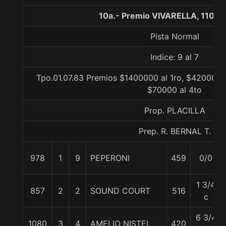
10a.- Premio VIVARELLA, 1100 
Pista Normal
Indice: 9 al 7
Tpo.01.07.83 Premios $1400000 al 1ro, $420000 a
$70000 al 4to
Prop. PLACILLA
Prep. R. BERNAL T.
978
1
9
PEPERONI
459
0/0
1 3/4
857
2
2
SOUND COURT
516
c
6 3/4
1080
3
4
AMELIO NISTEL
420