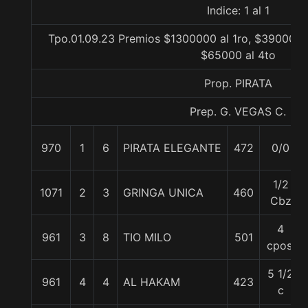
Indice: 1 al 1
Tpo.01.09.23 Premios $1300000 al 1ro, $390000 a
$65000 al 4to
Prop. PIRATA
Prep. G. VEGAS C.
970
1
6
PIRATA ELEGANTE
472
0/0
1/2
1071
2
3
GRINGA UNICA
460
Cbz
4
961
3
8
TIO MILO
501
cpos.
5 1/2
961
4
4
AL HAKAM
423
c