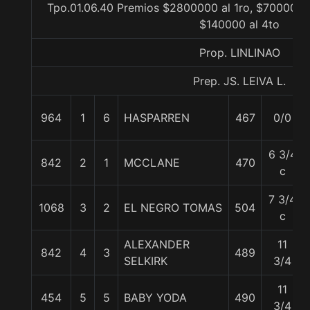
Tpo.01.06.40 Premios $2800000 al 1ro, $700000 a
$140000 al 4to
Prop. LINLINAO
Prep. JS. LEIVA L.
964
1
6
HASPARREN
467
0/0
6 3/4
842
2
1
MCCLANE
470
c
7 3/4
1068
3
2
EL NEGRO TOMAS
504
c
ALEXANDER
11
842
4
3
489
SELKIRK
3/4
11
454
5
5
BABY YODA
490
3/4