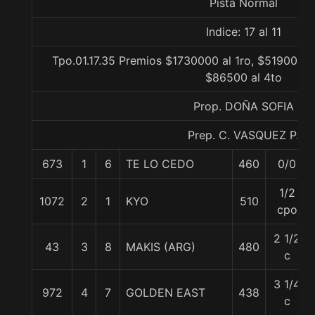
Pista Normal
Indice: 17 al 11
Tpo.01.17.35 Premios $1730000 al 1ro, $519000 a
$86500 al 4to
Prop. DOÑA SOFIA
Prep. C. VASQUEZ P.
673
1
6
TE LO CEDO
460
0/0
1/2
1072
2
1
KYO
510
cpo
2 1/2
43
3
8
MAKIS (ARG)
480
c
3 1/4
972
4
7
GOLDEN EAST
438
c