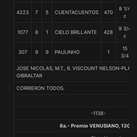
8 1/4
4223
7
5
CUENTACUENTOS
470
c
9 3/4
1077
8
1
CIELO BRILLANTE
428
c
15
307
9
9
PAULINHO
1
3/4
JOSE NICOLAS, M.T., 6. VISCOUNT NELSON-PLAN
GIBRALTAR
CORRIERON TODOS.
-1138-
8a.- Premio VENUSIANO, 1300 