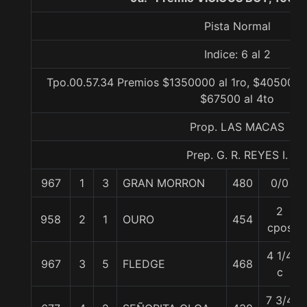
Pista Normal
Indice: 6 al 2
Tpo.00.57.34 Premios $1350000 al 1ro, $405000 a
$67500 al 4to
Prop. LAS MACAS
Prep. G. R. REYES I.
967
1
3
GRAN MORRON
480
0/0
2
958
2
1
OURO
454
cpos
4 1/4
967
3
5
FLEDGE
468
c
7 3/4