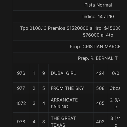
Pista Normal
Indice: 14 al 10
Tpo.01.08.13 Premios $1520000 al 1ro, $456000 a
$76000 al 4to
Prop. CRISTIAN MARCELO
Prep. R. BERNAL T.
976
1
9
DUBAI GIRL
424
0/0
977
2
5
FROM THE SKY
508
Cbza.
ARRANCATE
2 3/4
1072
3
4
465
PAIRINO
c
THE GREAT
3 1/4
978
4
8
402
TEXAS
c