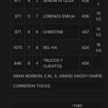
677
4
2
SEÑORITA OLGA
438
c
10
971
5
7
LORENZA EMILIA
436
1/2
12
971
6
6
CHRISTINE
437
1/2
16
1075
7
8
XEL-HA
434
1/4
TRUCOS Y
846
8
4
456
CUENTOS
GRAN MORRON, C.M., 5. GRAND DADDY-TANPIET
CORRIERON TODOS.
-1140-