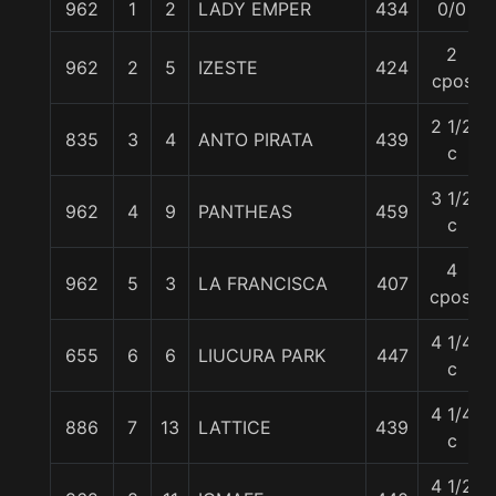
962
1
2
LADY EMPER
434
0/0
2
962
2
5
IZESTE
424
cpos
2 1/2
835
3
4
ANTO PIRATA
439
c
3 1/2
962
4
9
PANTHEAS
459
c
4
962
5
3
LA FRANCISCA
407
cpos.
4 1/4
655
6
6
LIUCURA PARK
447
c
4 1/4
886
7
13
LATTICE
439
c
4 1/2