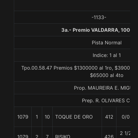
-1133-
3a.- Premio VALDARRA, 1000 
Pista Normal
Indice: 1 al 1
Tpo.00.58.47 Premios $1300000 al 1ro, $390000 a
$65000 al 4to
Prop. MAUREIRA E. MIGUE
Prep. R. OLIVARES C.
1079
1
10
TOQUE DE ORO
412
0/0
2 1/2
1079
2
7
RISIKO
426