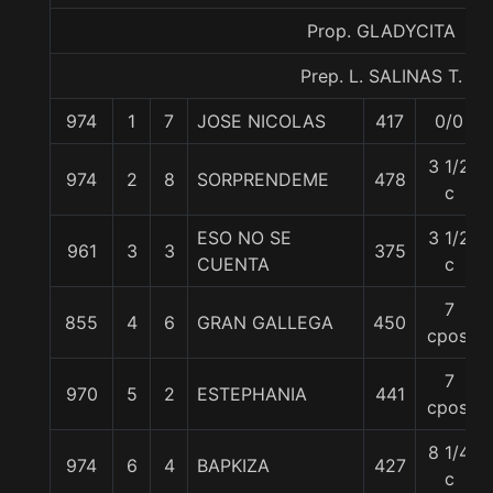
Prop. GLADYCITA
Prep. L. SALINAS T.
974
1
7
JOSE NICOLAS
417
0/0
3 1/2
974
2
8
SORPRENDEME
478
c
ESO NO SE
3 1/2
961
3
3
375
CUENTA
c
7
855
4
6
GRAN GALLEGA
450
cpos.
7
970
5
2
ESTEPHANIA
441
cpos.
8 1/4
974
6
4
BAPKIZA
427
c