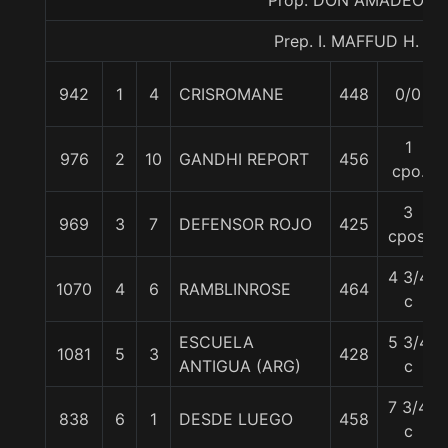
Prop. DON AMADEO
Prep. I. MAFFUD H.
942
1
4
CRISROMANE
448
0/0
1
976
2
10
GANDHI REPORT
456
cpo.
3
969
3
7
DEFENSOR ROJO
425
cpos.
4 3/4
1070
4
6
RAMBLINROSE
464
c
ESCUELA
5 3/4
1081
5
3
428
ANTIGUA (ARG)
c
7 3/4
838
6
1
DESDE LUEGO
458
c