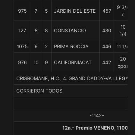
9 3/4
975
7
5
JARDIN DEL ESTE
457
c
10
127
8
8
CONSTANCIO
430
1/4
1075
9
2
PRIMA ROCCIA
446
11 1/4
20
976
10
9
CALIFORNIACAT
442
cpos
CRISROMANE, H.C., 4. GRAND DADDY-VA LLEGAN
CORRIERON TODOS.
-1142-
12a.- Premio VENENO, 1100 m