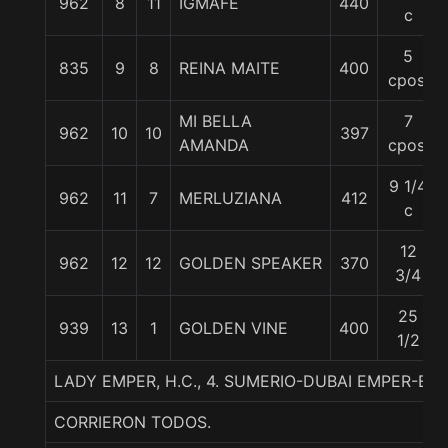
962
8
11
IGMAFE
440
c
5
835
9
8
REINA MAITE
400
cpos.
MI BELLA
7
962
10
10
397
AMANDA
cpos.
9 1/4
962
11
7
MERLUZIANA
412
c
12
962
12
12
GOLDEN SPEAKER
370
3/4
25
939
13
1
GOLDEN VINE
400
1/2
LADY EMPER, H.C., 4. SUMERIO-DUBAI EMPER-E D
CORRIERON TODOS.