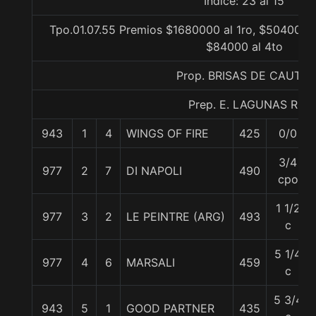
Indice: 23 al 15
Tpo.01.07.55 Premios $1680000 al 1ro, $504000 a
$84000 al 4to
Prop. BRISAS DE CAUTIN
Prep. E. LAGUNAS R.
943
1
4
WINGS OF FIRE
425
0/0
3/4
977
2
7
DI NAPOLI
490
cpo
1 1/2
977
3
2
LE PEINTRE (ARG)
493
c
5 1/4
977
4
6
MARSALI
459
c
5 3/4
943
5
1
GOOD PARTNER
435