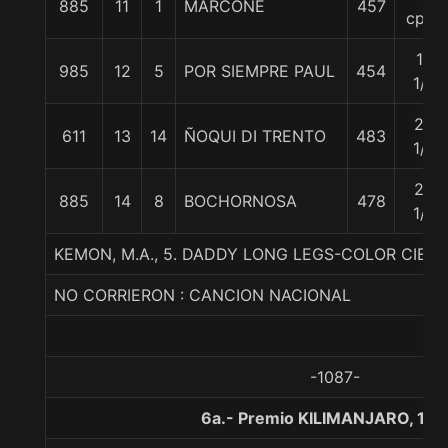
885
11
1
MARCONE
457
cpos
19
985
12
5
POR SIEMPRE PAUL
454
1/4
20
611
13
14
ÑOQUI DI TRENTO
483
1/4
20
885
14
8
BOCHORNOSA
478
1/4
KEMON, M.A., 5. DADDY LONG LEGS-COLOR CIE
NO CORRIERON : CANCION NACIONAL
-1087-
6a.- Premio KILIMANJARO, 120