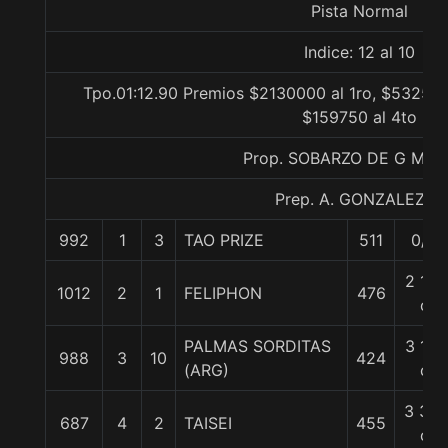
Pista Normal
Indice: 12 al 10
Tpo.01:12.90 Premios $2130000 al 1ro, $532500
$159750 al 4to
Prop. SOBARZO DE G MO
Prep. A. GONZALEZ R.
992
1
3
TAO PRIZE
511
0/0
2 1/2
1012
2
1
FELIPHON
476
c
PALMAS SORDITAS
3 1/2
988
3
10
424
(ARG)
c
3 3/4
687
4
2
TAISEI
455
c