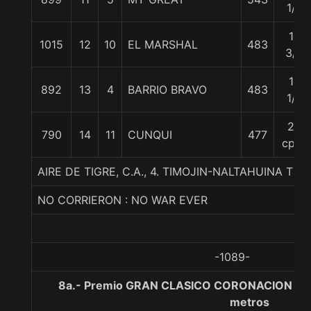
1/2
16
1015
12
10
EL MARSHAL
483
3/4
18
892
13
4
BARRIO BRAVO
483
1/2
20
790
14
11
CUNQUI
477
cpos
AIRE DE TIGRE, C.A., 4. TIMOJIN-NALTAHUINA TI
NO CORRIERON : NO WAR EVER
-1089-
8a.- Premio GRAN CLASICO CORONACION PA
metros