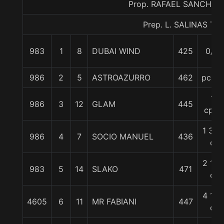
Prop. RAFAEL SANCHEZ 
Prep. L. SALINAS T.
983
1
8
DUBAI WIND
425
0/0
986
2
5
ASTROAZURRO
462
pczo.
1
986
3
12
GLAM
445
cpo.
1 3/4
986
4
7
SOCIO MANUEL
436
c
2 1/4
983
5
14
SLAKO
471
c
4 1/4
4605
6
11
MR FABIANI
447
c