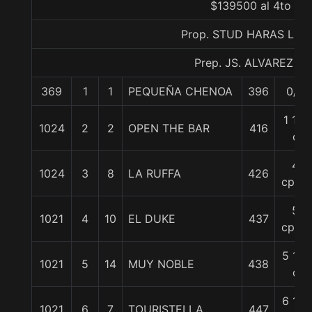
$139500 al 4to
Prop. STUD HARAS LIZZ
Prep. JS. ALVAREZ D.
369
1
1
PEQUEÑA CHENOA
396
0/0
1 1/2
1024
2
2
OPEN THE BAR
416
c
4
1024
3
8
LA RUFFA
426
cpos.
5
1021
4
10
EL DUKE
437
cpos.
5 1/2
1021
5
14
MUY NOBLE
438
c
6 1/2
1021
6
7
TOURISTELLA
447