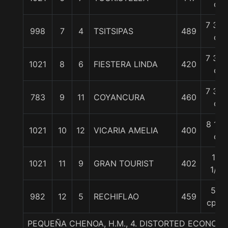
c
7 3/4
998
7
4
TSITSIPAS
489
c
7 3/4
1021
8
6
FIESTERA LINDA
420
c
7 3/4
783
9
11
COYANCURA
460
c
8 1/2
1021
10
12
VICARIA AMELIA
400
c
10
1021
11
9
GRAN TOURIST
402
1/2
50
982
12
5
RECHIFLAO
459
cpos
PEQUEÑA CHENOA, H.M., 4. DISTORTED ECONOMY