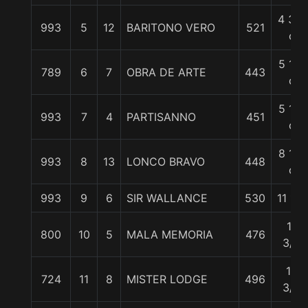
4 3/4
993
5
12
BARITONO VERO
521
c
5 1/4
789
6
7
OBRA DE ARTE
443
c
5 1/4
993
7
4
PARTISANNO
451
c
8 1/4
993
8
13
LONCO BRAVO
448
c
993
9
6
SIR WALLANCE
530
11 1/2
11
800
10
5
MALA MEMORIA
476
3/4
12
724
11
8
MISTER LODGE
496
3/4