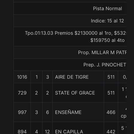
Pista Normal
Indice: 15 al 12
Tpo.01:13.03 Premios $2130000 al 1ro, $532500
$159750 al 4to
Prop. MILLAR M PATRIC
Prep. J. PINOCHET P.
1016
1
3
AIRE DE TIGRE
511
0/0
1 1/4
729
2
2
STATE OF GRACE
511
c
4
997
3
6
ENSEÑAME
466
cpos.
5 1/4
894
4
12
EN CAPILLA
442