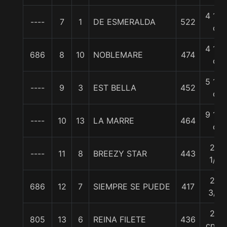
4 1/4
----
7
1
DE ESMERALDA
522
c
4 1/4
686
8
10
NOBLEMARE
474
c
5 1/2
----
9
3
EST BELLA
452
c
9 1/4
----
10
13
LA MARRE
464
c
22
----
11
8
BREEZY STAR
443
1/4
24
686
12
7
SIEMPRE SE PUEDE
417
3/4
26
805
13
6
REINA FILETE
436
cpos