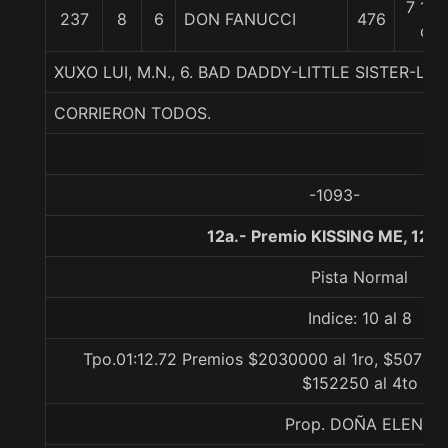
7 1/4
237
8
6
DON FANUCCI
476
c
XUXO LUI, M.N., 6. BAD DADDY-LITTLE SISTER-LA
CORRIERON TODOS.
-1093-
12a.- Premio KISSING ME, 120
Pista Normal
Indice: 10 al 8
Tpo.01:12.72 Premios $2030000 al 1ro, $507500
$152250 al 4to
Prop. DOÑA ELENA