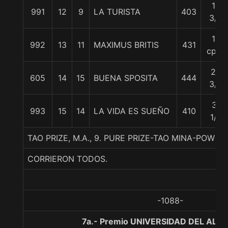
15
991
12
9
LA TURISTA
403
3/4
17
992
13
11
MAXIMUS BRITIS
431
cpos
20
605
14
15
BUENA SPOSITA
444
3/4
31
993
15
14
LA VIDA ES SUEÑO
410
1/2
TAO PRIZE, M.A., 9. PURE PRIZE-TAO MINA-POWE
CORRIERON TODOS.
-1088-
7a.- Premio UNIVERSIDAD DEL ALBA