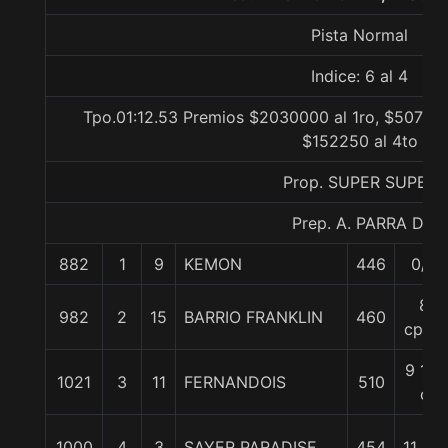
Pista Normal
Indice: 6 al 4
Tpo.01:12.53 Premios $2030000 al 1ro, $507500
$152250 al 4to
Prop. SUPER SUPER
Prep. A. PARRA D.
882
1
9
KEMON
446
0/0
8
982
2
15
BARRIO FRANKLIN
460
cpos.
9 1/2
1021
3
11
FERNANDOIS
510
c
1000
4
3
SAYER PARADISE
454
11 1/2