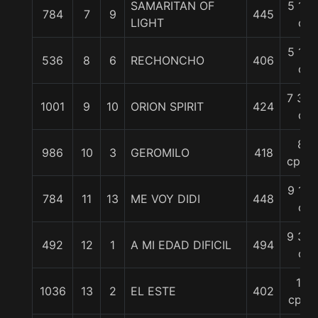
SAMARITAN OF
5 1/2
784
7
9
445
LIGHT
c
5 1/2
536
8
6
RECHONCHO
406
c
7 3/4
1001
9
10
ORION SPIRIT
424
c
8
986
10
3
GEROMILO
418
cpos.
9 1/4
784
11
13
ME VOY DIDI
448
c
9 3/4
492
12
1
A MI EDAD DIFICIL
494
c
11
1036
13
2
EL ESTE
402
cpos