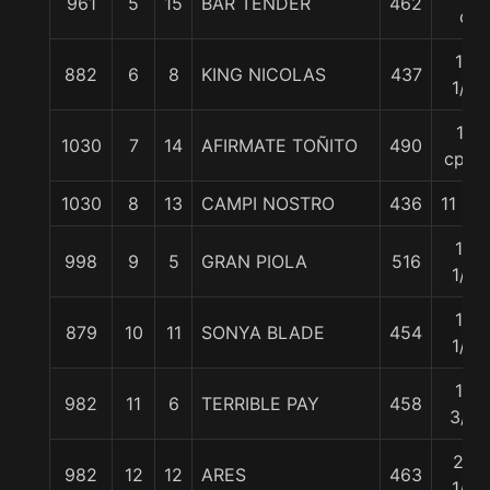
961
5
15
BAR TENDER
462
c
10
882
6
8
KING NICOLAS
437
1/4
11
1030
7
14
AFIRMATE TOÑITO
490
cpos
1030
8
13
CAMPI NOSTRO
436
11 1/2
12
998
9
5
GRAN PIOLA
516
1/2
13
879
10
11
SONYA BLADE
454
1/2
14
982
11
6
TERRIBLE PAY
458
3/4
20
982
12
12
ARES
463
1/4