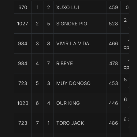
670
1
2
XUXO LUI
459
0/0
2 1/2
1027
2
5
SIGNORE PIO
528
c
4
984
3
8
VIVIR LA VIDA
466
cpos.
4
984
4
7
RIBEYE
478
cpos.
5 1/4
723
5
3
MUY DONOSO
453
c
6 1/4
1023
6
4
OUR KING
446
c
6 3/4
723
7
1
TORO JACK
486
c