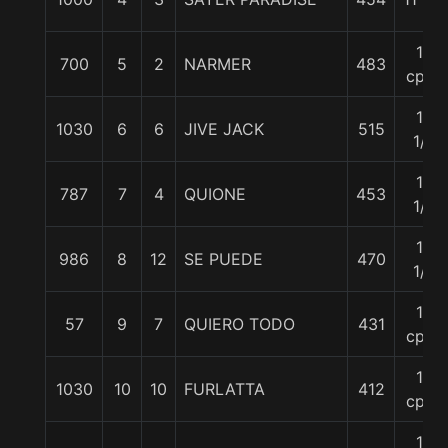
13
700
5
2
NARMER
483
cpos
13
1030
6
6
JIVE JACK
515
1/4
13
787
7
4
QUIONE
453
1/4
13
986
8
12
SE PUEDE
470
1/4
14
57
9
7
QUIERO TODO
431
cpos
16
1030
10
10
FURLATTA
412
cpos
18