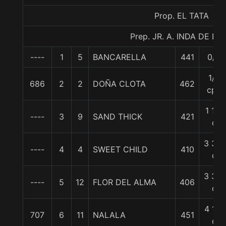
Prop. EL TATA
Prep. JR. A. INDA DE LA 
----
1
5
BANCARELLA
441
0/0
1/2
686
2
2
DOÑA CLOTA
462
cpo
1 1/4
----
3
9
SAND THICK
421
c
3 3/4
----
4
4
SWEET CHILD
410
c
3 3/4
----
5
12
FLOR DEL ALMA
406
c
4 1/4
707
6
11
NALALA
451
c