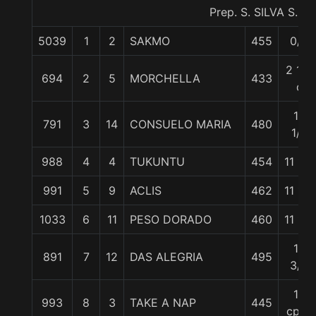
Prep. S. SILVA S.
5039
1
2
SAKMO
455
0/0
2 1/2
694
2
5
MORCHELLA
433
c
10
791
3
14
CONSUELO MARIA
480
1/4
988
4
4
TUKUNTU
454
11 1/2
991
5
9
ACLIS
462
11 1/2
1033
6
11
PESO DORADO
460
11 1/2
12
891
7
12
DAS ALEGRIA
495
3/4
13
993
8
3
TAKE A NAP
445
cpos