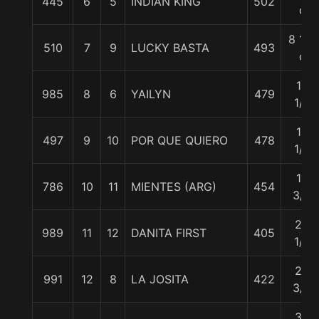
445
6
5
INDIAN KING
502
c
8 1/4
510
7
9
LUCKY BASTA
493
c
12
985
8
6
YAILYN
479
1/2
13
497
9
10
POR QUE QUIERO
478
1/4
17
786
10
11
MIENTES (ARG)
454
3/4
23
989
11
12
DANITA FIRST
405
1/4
25
991
12
8
LA JOSITA
422
3/4
32