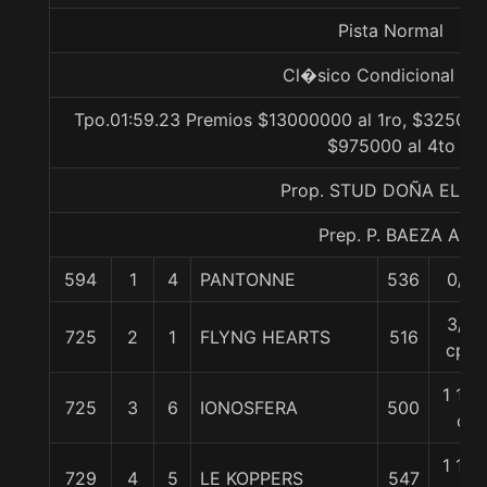
Pista Normal
Cl�sico Condicional Gr.
Tpo.01:59.23 Premios $13000000 al 1ro, $325000
$975000 al 4to
Prop. STUD DOÑA ELIA
Prep. P. BAEZA A.
594
1
4
PANTONNE
536
0/0
3/4
725
2
1
FLYNG HEARTS
516
cpo
1 1/4
725
3
6
IONOSFERA
500
c
1 1/4
729
4
5
LE KOPPERS
547