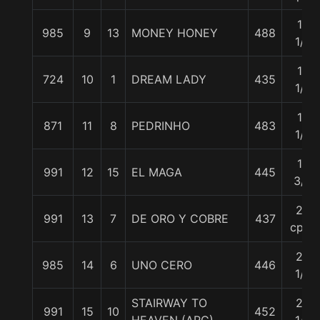
14
985
9
13
MONEY HONEY
488
1/4
15
724
10
1
DREAM LADY
435
1/2
15
871
11
8
PEDRINHO
483
1/2
17
991
12
15
EL MAGA
445
3/4
22
991
13
7
DE ORO Y COBRE
437
cpos
24
985
14
6
UNO CERO
446
1/2
STAIRWAY TO
25
991
15
10
452