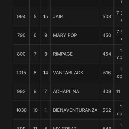
c
7 3/4
994
5
15
JAIR
503
c
7 3/4
790
6
9
MARY POP
450
c
10
800
7
8
RIMPAGE
454
cpos
10
1015
8
14
VANTABLACK
516
cpos
992
9
7
ACHAPLINA
409
11 1/2
14
1038
10
1
BIENAVENTURANZA
562
cpos
14
899
11
5
MY GREAT
543