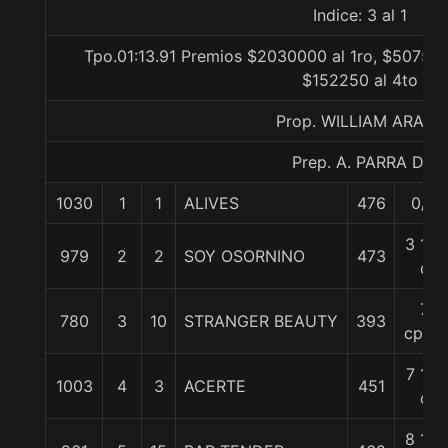
Indice: 3 al 1
Tpo.01:13.91 Premios $2030000 al 1ro, $507500
$152250 al 4to
Prop. WILLIAM ARA D.
Prep. A. PARRA D.
1030
1
1
ALIVES
476
0/0
3 1/4
979
2
2
SOY OSORNINO
473
c
7
780
3
10
STRANGER BEAUTY
393
cpos.
7 1/2
1003
4
3
ACERTE
451
c
8 1/4