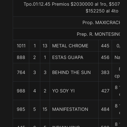
Tpo.01:12.45 Premios $2030000 al 1ro, $507500
$152250 al 4to
Prop. MAXICRACK
Prep. R. MONTESINO S
1011
1
13
METAL CHROME
445
0/0
888
2
1
ESTAS GUAPA
456
Nariz
8
764
3
3
BEHIND THE SUN
383
cpos.
8 1/4
988
4
2
YO SOY YI
427
c
8 1/4
985
5
15
MANIFESTATION
484
c
8 1/4