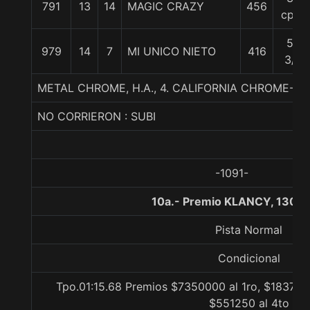
791
13
14
MAGIC CRAZY
456
cpos
52
979
14
7
MI UNICO NIETO
416
3/4
METAL CHROME, H.A., 4. CALIFORNIA CHROME-
NO CORRIERON : SUBI
-1091-
10a.- Premio KLANCY, 1300 
Pista Normal
Condicional
Tpo.01:15.68 Premios $7350000 al 1ro, $1837500
$551250 al 4to