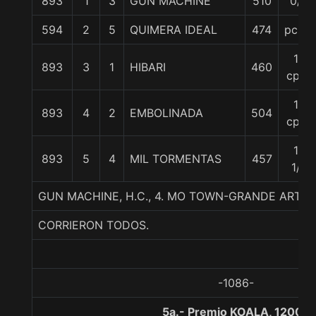
893
1
3
GUN MACHINE
510
0/0
594
2
5
QUIMERA IDEAL
474
pczo.
12
893
3
1
HIBARI
460
cpos
14
893
4
2
EMBOLINADA
504
cpos
15
893
5
4
MIL TORMENTAS
457
1/4
GUN MACHINE, H.C., 4. MO TOWN-GRANDE ARTIS
CORRIERON TODOS.
-1086-
5a.- Premio KOALA, 1200 m