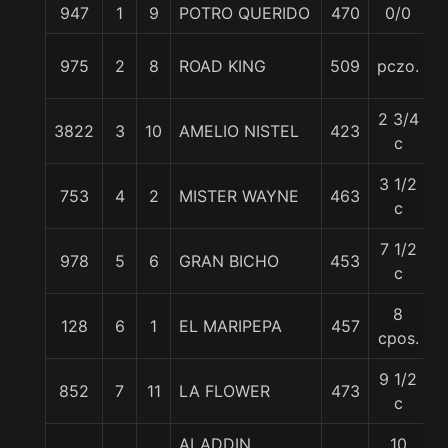
947
1
9
POTRO QUERIDO
470
0/0
5
975
2
8
ROAD KING
509
pczo.
5
2 3/4
3822
3
10
AMELIO NISTEL
423
5
c
3 1/2
753
4
2
MISTER WAYNE
463
5
c
7 1/2
978
5
6
GRAN BICHO
453
5
c
8
128
6
1
EL MARIPEPA
457
5
cpos.
9 1/2
852
7
11
LA FLOWER
473
5
c
ALADDIN
10