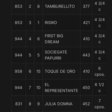
4 3/4
853
2
8
TAMBURELLITO
377
5
c
4 3/4
853
3
1
RISIKO
421
5
c
FIRST BIG
4 3/4
944
4
6
410
5
DREAM
c
SOCIEGATE
4 3/4
944
5
5
443
5
PAPURRI
c
6
958
6
15
TOQUE DE ORO
410
5
cpos.
EL
6 1/2
944
7
10
450
5
REPRESENTANTE
c
7
831
8
9
JULIA DOMNA
452
5
cpos.