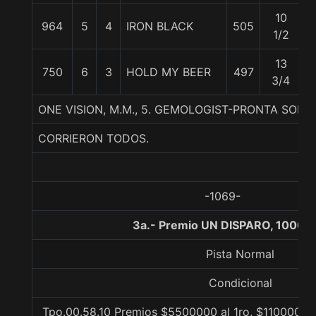
10
964
5
4
IRON BLACK
505
6
1/2
13
750
6
3
HOLD MY BEER
497
6
3/4
ONE VISION, M.M., 5. GEMOLOGIST-PRONTA SONR
CORRIERON TODOS.
-1069-
3a.- Premio UN DISPARO, 1000 
Pista Normal
Condicional
Tpo.00.58.10 Premios $5500000 al 1ro, $1100000 a