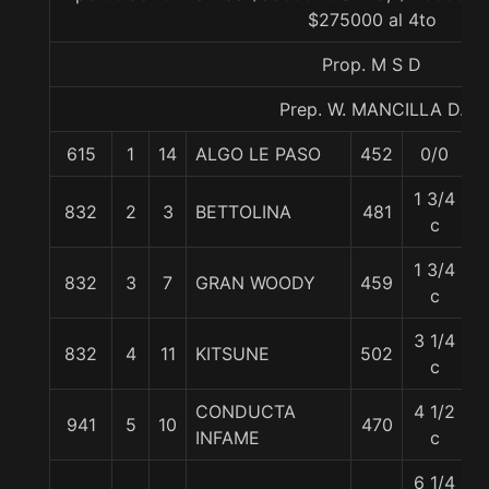
$275000 al 4to
Prop. M S D
Prep. W. MANCILLA D.
615
1
14
ALGO LE PASO
452
0/0
5
1 3/4
832
2
3
BETTOLINA
481
5
c
1 3/4
832
3
7
GRAN WOODY
459
5
c
3 1/4
832
4
11
KITSUNE
502
5
c
CONDUCTA
4 1/2
941
5
10
470
5
INFAME
c
6 1/4