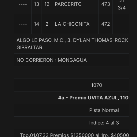
21
----
13
12
PARCERITO
473
5
3/4
----
14
2
LA CHICONITA
472
5
ALGO LE PASO, M.C., 3. DYLAN THOMAS-ROCK CR
GIBRALTAR
NO CORRIERON : MONGAGUA
-1070-
4a.- Premio UVITA AZUL, 1100 
Pista Normal
Indice: 4 al 3
Tpo.01.07.33 Premios $1350000 al 1ro, $405000 a