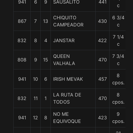
941
6
9
SAUSALITO
441
5
c
CHIQUITO
6 3/4
867
7
13
430
5
CAMPEADOR
c
7 1/4
832
8
4
JANSTAR
422
5
c
QUEEN
7 3/4
808
9
15
470
5
VALHALA
c
8
941
10
6
IRISH MEVAK
457
5
cpos.
LA RUTA DE
8
832
11
1
470
5
TODOS
cpos.
NO ME
9
941
12
8
423
5
EQUIVOQUE
cpos.