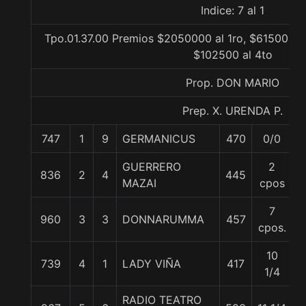
Indice: 7 al 1
Tpo.01.37.00 Premios $2050000 al 1ro, $615000 a
$102500 al 4to
Prop. DON MARIO
Prep. X. URENDA P.
747
1
9
GERMANICUS
470
0/0
5
GUERRERO
2
836
2
4
445
5
MAZAI
cpos
7
960
3
3
DONNARUMMA
457
5
cpos.
10
739
4
1
LADY VIÑA
417
5
1/4
RADIO TEATRO