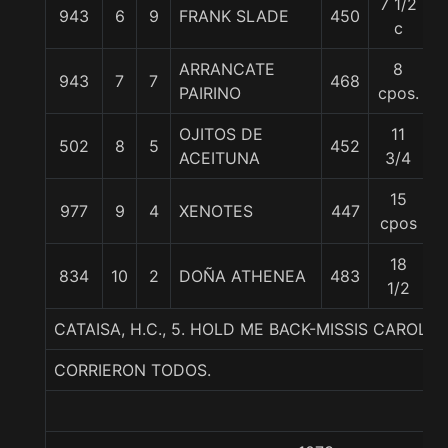
7 1/2
943
6
9
FRANK SLADE
450
5
c
ARRANCATE
8
943
7
7
468
5
PAIRINO
cpos.
OJITOS DE
11
502
8
5
452
5
ACEITUNA
3/4
15
977
9
4
XENOTES
447
5
cpos
18
834
10
2
DOÑA ATHENEA
483
5
1/2
CATAISA, H.C., 5. HOLD ME BACK-MISSIS CAROL
CORRIERON TODOS.