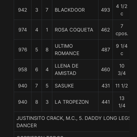
4 1/2
942
3
7
BLACKDOOR
493
5
c
7
974
4
1
ROSA COQUETA
462
5
cpos.
ULTIMO
9 1/4
976
5
8
487
5
ROMANCE
c
LLENA DE
10
958
6
4
460
5
AMISTAD
3/4
940
7
5
SASUKE
431
11 1/2
5
13
940
8
3
LA TROPEZON
441
5
1/4
JUSTINSITO CRACK, M.C., 5. DADDY LONG LEGS-
DANCER