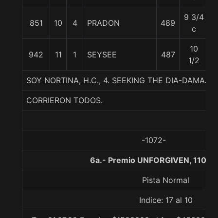
9 3/4
851
10
4
PRADON
489
5
c
10
942
11
1
SEYSEE
487
5
1/2
SOY NORTINA, H.C., 4. SEEKING THE DIA-DAMA
CORRIERON TODOS.
-1072-
6a.- Premio UNFORGIVEN, 1100 
Pista Normal
Indice: 17 al 10