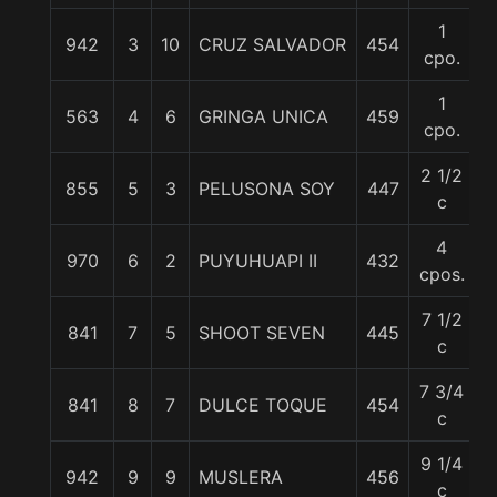
1
942
3
10
CRUZ SALVADOR
454
5
cpo.
1
563
4
6
GRINGA UNICA
459
5
cpo.
2 1/2
855
5
3
PELUSONA SOY
447
5
c
4
970
6
2
PUYUHUAPI II
432
5
cpos.
7 1/2
841
7
5
SHOOT SEVEN
445
5
c
7 3/4
841
8
7
DULCE TOQUE
454
5
c
9 1/4
942
9
9
MUSLERA
456
5
c