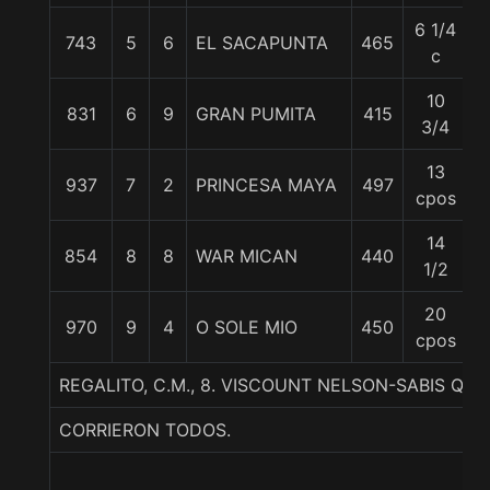
6 1/4
743
5
6
EL SACAPUNTA
465
5
c
10
831
6
9
GRAN PUMITA
415
5
3/4
13
937
7
2
PRINCESA MAYA
497
5
cpos
14
854
8
8
WAR MICAN
440
5
1/2
20
970
9
4
O SOLE MIO
450
5
cpos
REGALITO, C.M., 8. VISCOUNT NELSON-SABIS Q
CORRIERON TODOS.