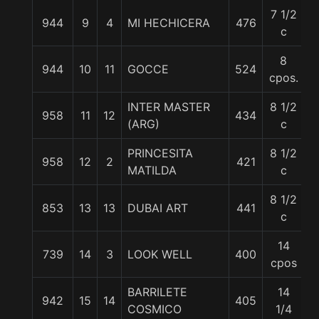
7 1/2
944
9
4
MI HECHICERA
476
5
c
8
944
10
11
GOCCE
524
5
cpos.
INTER MASTER
8 1/2
958
11
12
434
5
(ARG)
c
PRINCESITA
8 1/2
958
12
2
421
5
MATILDA
c
8 1/2
853
13
13
DUBAI ART
441
5
c
14
739
14
3
LOOK WELL
400
5
cpos
BARRILETE
14
942
15
14
405
5
COSMICO
1/4