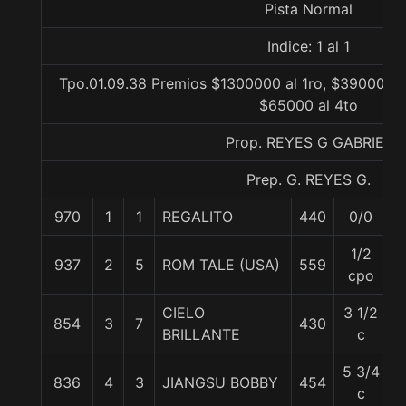
Pista Normal
Indice: 1 al 1
Tpo.01.09.38 Premios $1300000 al 1ro, $390000 a
$65000 al 4to
Prop. REYES G GABRIEL
Prep. G. REYES G.
970
1
1
REGALITO
440
0/0
5
1/2
937
2
5
ROM TALE (USA)
559
5
cpo
CIELO
3 1/2
854
3
7
430
5
BRILLANTE
c
5 3/4
836
4
3
JIANGSU BOBBY
454
5
c