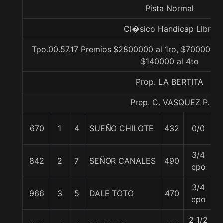
Pista Normal
Cl�sico Handicap Libre
Tpo.00.57.17 Premios $2800000 al 1ro, $700000 a
$140000 al 4to
Prop. LA BERTITA
Prep. C. VASQUEZ P.
670
1
4
SUEÑO CHILOTE
432
0/0
5
3/4
842
2
7
SEÑOR CANALES
490
6
cpo
3/4
966
3
5
DALE TOTO
470
5
cpo
2 1/2