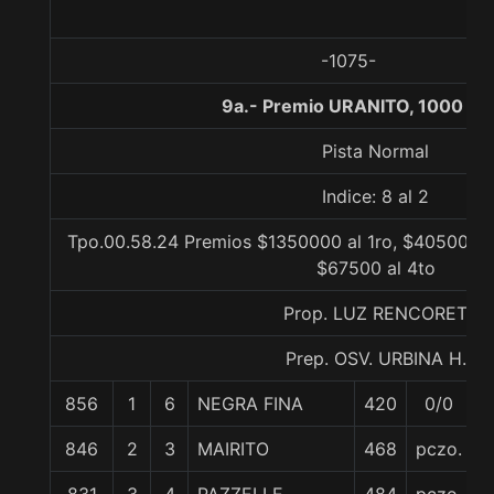
-1075-
9a.- Premio URANITO, 1000 me
Pista Normal
Indice: 8 al 2
Tpo.00.58.24 Premios $1350000 al 1ro, $405000 a
$67500 al 4to
Prop. LUZ RENCORET
Prep. OSV. URBINA H.
856
1
6
NEGRA FINA
420
0/0
5
846
2
3
MAIRITO
468
pczo.
5