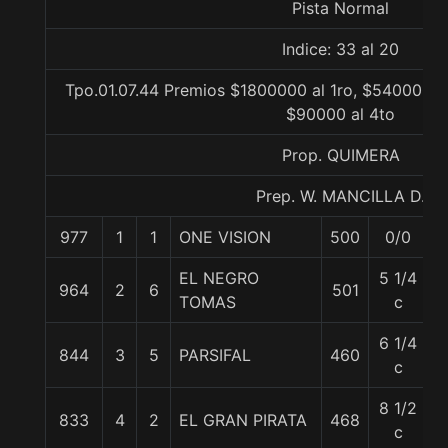
Pista Normal
Indice: 33 al 20
Tpo.01.07.44 Premios $1800000 al 1ro, $540000 a
$90000 al 4to
Prop. QUIMERA
Prep. W. MANCILLA D.
977
1
1
ONE VISION
500
0/0
5
EL NEGRO
5 1/4
964
2
6
501
6
TOMAS
c
6 1/4
844
3
5
PARSIFAL
460
5
c
8 1/2
833
4
2
EL GRAN PIRATA
468
5
c