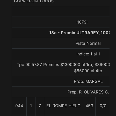
CORRIERON TODOS.
-1079-
13a.- Premio ULTRAREY, 1000 m
Pista Normal
Indice: 1 al 1
Tpo.00.57.87 Premios $1300000 al 1ro, $390000 a
$65000 al 4to
Prop. MARGAL
Prep. R. OLIVARES C.
944
1
7
EL ROMPE HIELO
453
0/0
5