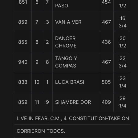
851
6
7
454
5
PASO
1/2
16
859
7
3
VAN A VER
467
5
3/4
DANCER
20
855
8
2
436
5
CHROME
1/2
TANGO Y
22
940
9
8
467
5
COMPAS
3/4
23
838
10
1
LUCA BRASI
505
5
1/4
29
859
11
9
SHAMBRE DOR
409
5
1/4
LIVE IN FEAR, C.M., 4. CONSTITUTION-TAKE ON 
CORRIERON TODOS.