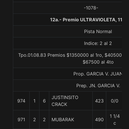
-1078-
12a.- Premio ULTRAVIOLETA, 1100
Pista Normal
Indice: 2 al 2
Tpo.01.08.83 Premios $1350000 al 1ro, $405000 a
$67500 al 4to
Prop. GARCIA V. JUAN
Prep. JN. GARCIA V.
JUSTINSITO
974
1
6
423
0/0
5
CRACK
1 1/4
971
2
2
MUBARAK
490
5
c