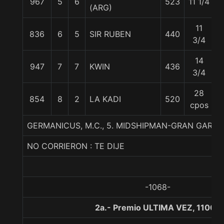
967
5
6
523
11 1/4
5
(ARG)
11
836
6
5
SIR RUBEN
440
5
3/4
14
947
7
7
KWIN
436
5
3/4
28
854
8
2
LA KADI
520
5
cpos
GERMANICUS, M.C., 5. MIDSHIPMAN-GRAN GARO
NO CORRIERON : TE DIJE
-1068-
2a.- Premio ULTIMA VEZ, 1100 