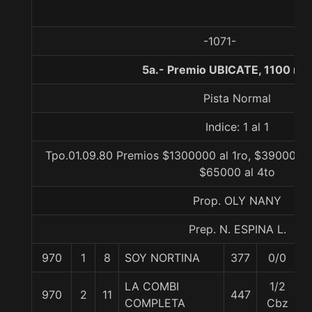
-1071-
5a.- Premio UBICATE, 1100 me
Pista Normal
Indice: 1 al 1
Tpo.01.09.80 Premios $1300000 al 1ro, $390000 a
$65000 al 4to
Prop. OLY NANY
Prep. N. ESPINA L.
970
1
8
SOY NORTINA
377
0/0
5
LA COMBI
1/2
970
2
11
447
5
COMPLETA
Cbz