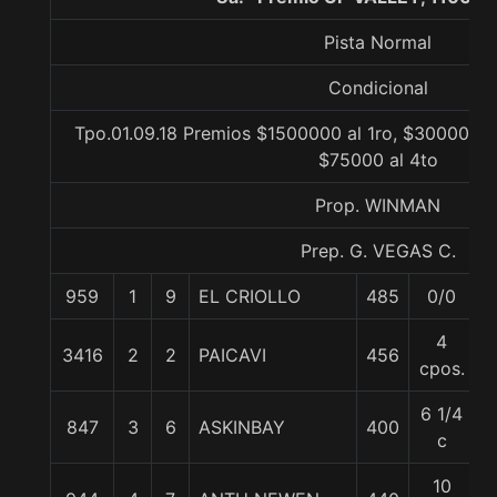
Pista Normal
Condicional
Tpo.01.09.18 Premios $1500000 al 1ro, $300000 al
$75000 al 4to
Prop. WINMAN
Prep. G. VEGAS C.
959
1
9
EL CRIOLLO
485
0/0
5
4
3416
2
2
PAICAVI
456
5
cpos.
6 1/4
847
3
6
ASKINBAY
400
5
c
10