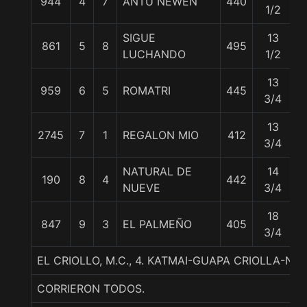
944
4
7
ANTU NEWEN
440
5
1/2
SIGUE
13
861
5
8
495
5
LUCHANDO
1/2
13
959
6
5
ROMATRI
445
5
3/4
13
2745
7
1
REGALON MIO
412
5
3/4
NATURAL DE
14
190
8
4
442
5
NUEVE
3/4
18
847
9
3
EL PALMEÑO
405
5
3/4
EL CRIOLLO, M.C., 4. KATMAI-GUAPA CRIOLLA-
CORRIERON TODOS.