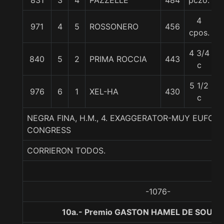
831
3
4
PAZZELLE
484
pczo.
5
4
971
4
5
ROSSONERO
456
5
cpos.
4 3/4
840
5
2
PRIMA ROCCIA
443
5
c
5 1/2
976
6
1
XEL-HA
430
5
c
NEGRA FINA, H.M., 4. EXAGGERATOR-MUY EUFOR
CONGRESS
CORRIERON TODOS.
-1076-
10a.- Premio GASTON HAMEL DE SOUZA,