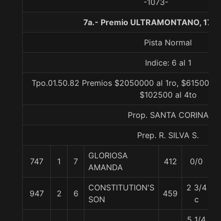
-1073-
7a.- Premio ULTRAMONTANO, 1700
Pista Normal
Indice: 6 al 1
Tpo.01.50.82 Premios $2050000 al 1ro, $615000 a
$102500 al 4to
Prop. SANTA CORINA
Prep. R. SILVA S.
GLORIOSA
747
1
7
412
0/0
5
AMANDA
CONSTITUTION'S
2 3/4
947
2
6
459
5
SON
c
5 1/4