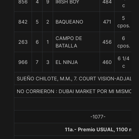
856
4
9
IRISH BOY
484
5
c
5
842
5
2
BAQUEANO
471
5
cpos.
CAMPO DE
6
263
6
1
456
5
BATALLA
cpos.
6 1/4
966
7
3
EL NINJA
460
5
c
SUEÑO CHILOTE, M.M., 7. COURT VISION-ADJALA
NO CORRIERON : DUBAI MARKET POR MI MISMO
-1077-
11a.- Premio USUAL, 1100 met