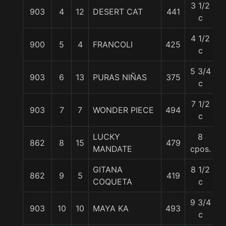
3 1/2
903
4
12
DESERT CAT
441
5
c
4 1/2
900
5
4
FRANCOLI
425
5
c
5 3/4
903
6
13
PURAS NIÑAS
375
5
c
7 1/2
903
7
7
WONDER PIECE
494
5
c
LUCKY
8
862
8
15
479
5
MANDATE
cpos.
GITANA
8 1/2
862
9
5
419
5
COQUETA
c
9 3/4
903
10
10
MAYA KA
493
5
c