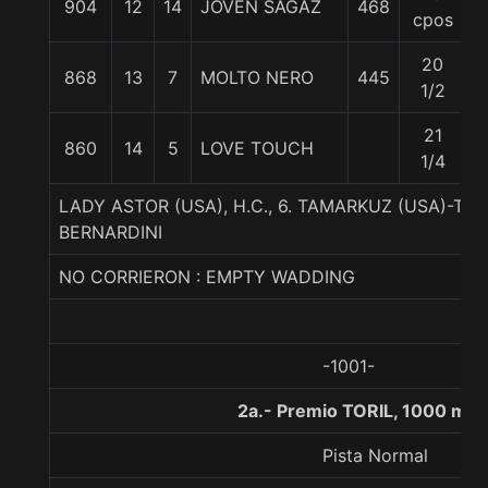
904
12
14
JOVEN SAGAZ
468
5
cpos
20
868
13
7
MOLTO NERO
445
5
1/2
21
860
14
5
LOVE TOUCH
5
1/4
LADY ASTOR (USA), H.C., 6. TAMARKUZ (USA)-TA
BERNARDINI
NO CORRIERON : EMPTY WADDING
-1001-
2a.- Premio TORIL, 1000 met
Pista Normal