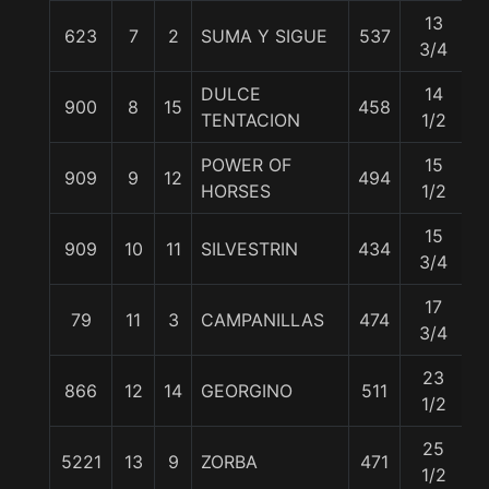
13
623
7
2
SUMA Y SIGUE
537
5
3/4
DULCE
14
900
8
15
458
5
TENTACION
1/2
POWER OF
15
909
9
12
494
5
HORSES
1/2
15
909
10
11
SILVESTRIN
434
5
3/4
17
79
11
3
CAMPANILLAS
474
5
3/4
23
866
12
14
GEORGINO
511
5
1/2
25
5221
13
9
ZORBA
471
5
1/2