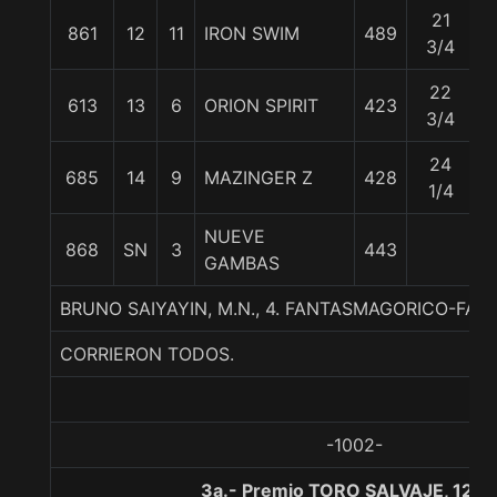
21
861
12
11
IRON SWIM
489
5
3/4
22
613
13
6
ORION SPIRIT
423
5
3/4
24
685
14
9
MAZINGER Z
428
5
1/4
NUEVE
868
SN
3
443
5
GAMBAS
BRUNO SAIYAYIN, M.N., 4. FANTASMAGORICO-FA
CORRIERON TODOS.
-1002-
3a.- Premio TORO SALVAJE, 1200