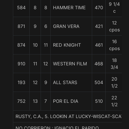
9 1/4
584
8
8
HAMMER TIME
470
5
c
12
871
9
6
GRAN VERA
421
5
cpos
16
874
10
11
RED KNIGHT
461
5
cpos
18
910
11
12
WESTERN FILM
468
5
3/4
20
193
12
9
ALL STARS
504
5
1/2
22
752
13
7
POR EL DIA
510
5
1/2
RUSTY, C.A., 5. LOOKIN AT LUCKY-WISCAT-SCAT 
NO CORRIERON : IGNACIO EL RAPIDO