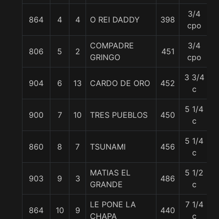
3/4
864
4
4
O REI DADDY
398
5
cpo
COMPADRE
3/4
806
5
2
451
5
GRINGO
cpo
3 3/4
904
6
13
CARDO DE ORO
452
5
c
5 1/4
900
7
10
TRES PUEBLOS
450
5
c
5 1/4
860
8
7
TSUNAMI
456
5
c
MATIAS EL
5 1/2
903
9
3
486
5
GRANDE
c
LE PONE LA
7 1/4
864
10
9
440
5
CHAPA
c