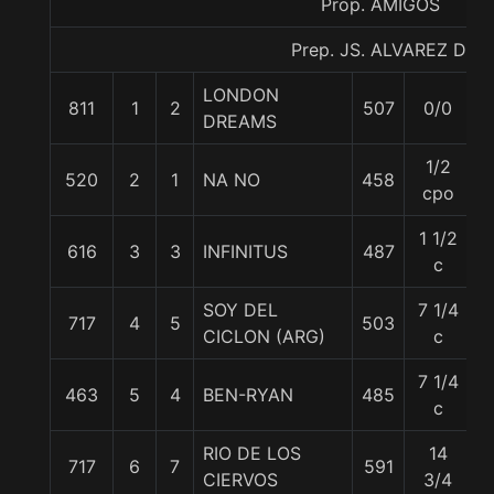
Prop. AMIGOS
Prep. JS. ALVAREZ D.
LONDON
811
1
2
507
0/0
5
DREAMS
1/2
520
2
1
NA NO
458
5
cpo
1 1/2
616
3
3
INFINITUS
487
5
c
SOY DEL
7 1/4
717
4
5
503
5
CICLON (ARG)
c
7 1/4
463
5
4
BEN-RYAN
485
5
c
RIO DE LOS
14
717
6
7
591
5
CIERVOS
3/4