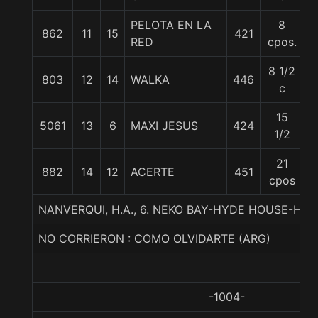
PELOTA EN LA
8
862
11
15
421
5
RED
cpos.
8 1/2
803
12
14
WALKA
446
5
c
15
5061
13
6
MAXI JESUS
424
5
1/2
21
882
14
12
ACERTE
451
5
cpos
NANVERQUI, H.A., 6. NEKO BAY-HYDE HOUSE-HARD
NO CORRIERON : COMO OLVIDARTE (ARG)
-1004-