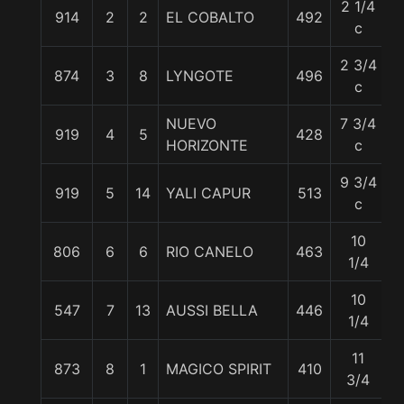
2 1/4
914
2
2
EL COBALTO
492
5
c
2 3/4
874
3
8
LYNGOTE
496
5
c
NUEVO
7 3/4
919
4
5
428
5
HORIZONTE
c
9 3/4
919
5
14
YALI CAPUR
513
5
c
10
806
6
6
RIO CANELO
463
5
1/4
10
547
7
13
AUSSI BELLA
446
5
1/4
11
873
8
1
MAGICO SPIRIT
410
5
3/4