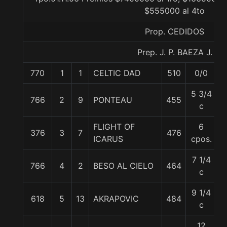
$555000 al 4to
Prop. CEDIDOS
Prep. J. P. BAEZA J.
770
1
1
CELTIC DAD
510
0/0
5
5 3/4
766
2
9
PONTEAU
455
5
c
FLIGHT OF
6
376
3
7
476
5
ICARUS
cpos.
7 1/4
766
4
2
BESO AL CIELO
464
5
c
9 1/4
618
5
13
AKRAPOVIC
484
5
c
12