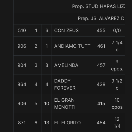
Prop. STUD HARAS LIZZIE
Prep. JS. ALVAREZ D.
510
1
6
CON ZEUS
455
0/0
5
7 1/4
906
2
1
ANDIAMO TUTTI
461
5
c
9
904
3
8
AMELINDA
457
5
cpos.
DADDY
9 1/2
864
4
4
438
5
FOREVER
c
EL GRAN
10
906
5
10
415
5
MENOTTI
cpos
12
871
6
13
EL FLORITO
454
5
1/4