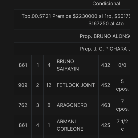
Condicional
Tpo.00.57.21 Premios $2230000 al 1ro, $501750 a
$167250 al 4to
Prop. BRUNO ALONSO
Prep. J. C. PICHARA J.
BRUNO
861
1
4
432
0/0
5
SAIYAYIN
5
909
2
12
FETLOCK JOINT
452
5
cpos.
7
762
3
8
ARAGONERO
463
5
cpos.
ARMANI
7 1/2
861
4
1
425
5
CORLEONE
c