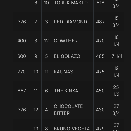
----
6
10
TORUK MAKTO
518
5
3/4
15
376
7
3
RED DIAMOND
487
5
3/4
16
400
8
12
GOWTHER
470
5
1/4
600
9
5
EL GOLAZO
465
17 1/4
5
19
770
10
11
KAUNAS
475
5
1/4
25
867
11
6
THE KINKA
450
5
1/2
CHOCOLATE
27
376
12
4
430
5
BITTER
3/4
37
----
13
8
BRUNO VEGETA
479
5