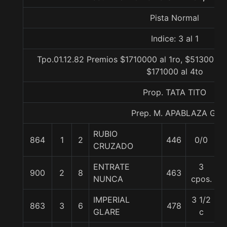
Pista Normal
Indice: 3 al 1
Tpo.01.12.82 Premios $1710000 al 1ro, $513000 a
$171000 al 4to
Prop. TATA TITO
Prep. M. APABLAZA G.
RUBIO
864
1
2
446
0/0
5
CRUZADO
ENTRATE
3
900
2
8
463
5
NUNCA
cpos.
IMPERIAL
3 1/2
863
3
6
478
5
GLARE
c