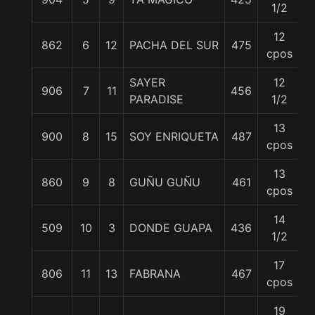
1/2
12
862
6
12
PACHA DEL SUR
475
5
cpos
SAYER
12
906
7
11
456
5
PARADISE
1/2
13
900
8
15
SOY ENRIQUETA
487
5
cpos
13
860
9
8
GUÑU GUÑU
461
5
cpos
14
509
10
3
DONDE GUAPA
436
5
1/2
17
806
11
13
FABRANA
467
5
cpos
19