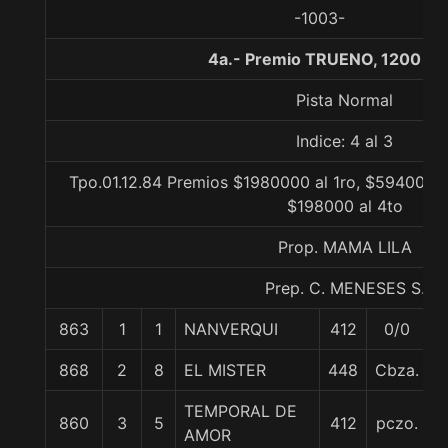
-1003-
4a.- Premio TRUENO, 1200 me
Pista Normal
Indice: 4 al 3
Tpo.01.12.84 Premios $1980000 al 1ro, $594000 a
$198000 al 4to
Prop. MAMA LILA
Prep. C. MENESES S.
863
1
1
NANVERQUI
412
0/0
5
868
2
8
EL MISTER
448
Cbza.
5
TEMPORAL DE
860
3
5
412
pczo.
5
AMOR