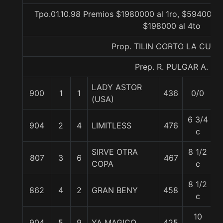
Tpo.01.10.98 Premios $1980000 al 1ro, $594000 a
$198000 al 4to
Prop. TILIN CORTO LA CUER
Prep. R. PULGAR A.
LADY ASTOR
900
1
1
436
0/0
5
(USA)
6 3/4
904
2
4
LIMITLESS
476
5
c
SIRVE OTRA
8 1/2
807
3
6
467
5
COPA
c
8 1/2
862
4
2
GRAN BENY
458
5
c
10
904
5
9
YA MAGICO
425
5