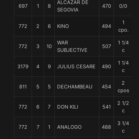
ALCAZAR DE
697
1
8
470
0/0
6
SEGOVIA
1
772
2
6
KINO
494
6
cpo.
WAR
1 1/4
772
3
10
507
6
SUBJECTIVE
c
1 1/4
3179
4
9
JULIUS CESARE
490
6
c
2
811
5
5
DECHAMBEAU
454
6
cpos
2 1/2
772
6
7
DON KILI
541
6
c
3 1/4
772
7
1
ANALOGO
488
6
c