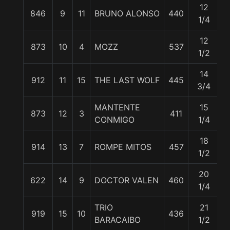
12
846
9
11
BRUNO ALONSO
440
5
1/4
12
873
10
4
MOZZ
537
5
1/2
14
912
11
15
THE LAST WOLF
445
5
3/4
MANTENTE
15
873
12
3
411
5
CONMIGO
1/4
18
914
13
7
ROMPE MITOS
457
5
1/2
20
622
14
9
DOCTOR VALEN
460
5
1/4
TRIO
21
919
15
10
436
5
BARACAIBO
1/2