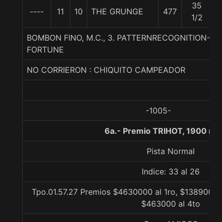
35
----
11
10
THE GRUNGE
477
5
1/2
BOMBON FINO, M.C., 3. PATTERNRECOGNITION-A
FORTUNE
NO CORRIERON : CHIQUITO CAMPEADOR
-1005-
6a.- Premio TRIHOT, 1900 me
Pista Normal
Indice: 33 al 26
Tpo.01.57.27 Premios $4630000 al 1ro, $1389000 
$463000 al 4to