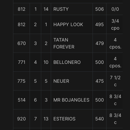
812
1
14
RUSTY
506
0/0
5
3/4
812
2
1
HAPPY LOOK
495
5
cpo
TATAN
4
670
3
2
479
5
FOREVER
cpos.
4
771
4
10
BELLONERO
500
5
cpos.
7 1/2
775
5
5
NEUER
475
5
c
8 3/4
514
6
3
MR BOJANGLES
500
5
c
8 3/4
920
7
13
ESTERIOS
540
5
c