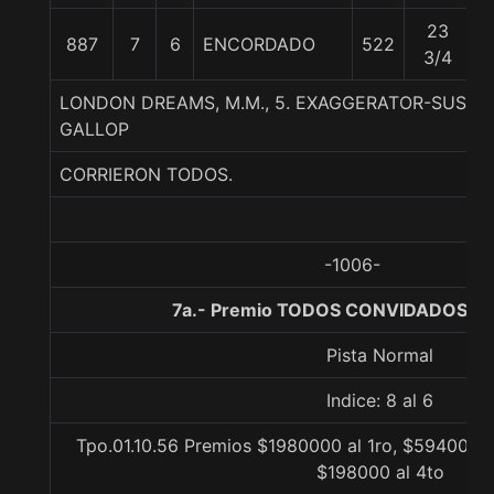
23
887
7
6
ENCORDADO
522
5
3/4
LONDON DREAMS, M.M., 5. EXAGGERATOR-SUSPI
GALLOP
CORRIERON TODOS.
-1006-
7a.- Premio TODOS CONVIDADOS, 1
Pista Normal
Indice: 8 al 6
Tpo.01.10.56 Premios $1980000 al 1ro, $594000 a
$198000 al 4to