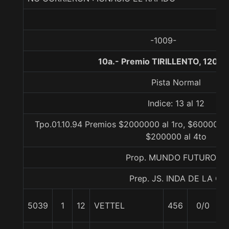
-1009-
10a.- Premio TIRILLENTO, 1200 
Pista Normal
Indice: 13 al 12
Tpo.01.10.94 Premios $2000000 al 1ro, $600000 a
$200000 al 4to
Prop. MUNDO FUTURO H.
Prep. JS. INDA DE LA C.
5039
1
12
VETTEL
456
0/0
5