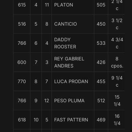
2 1/4
615
4
11
PLATON
505
5
c
3 1/2
516
5
8
CANTICIO
450
5
c
DADDY
4 3/4
766
6
4
533
5
ROOSTER
c
REY GABRIEL
8
600
7
3
426
5
ANDRES
cpos.
9 1/4
770
8
7
LUCA PRODAN
455
5
c
15
766
9
12
PESO PLUMA
512
5
1/4
16
618
10
5
FAST PATTERN
469
5
1/4