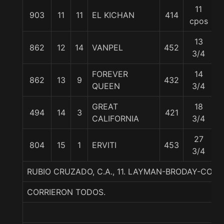
11
903
11
11
EL KICHAN
414
5
cpos
13
862
12
14
VANPEL
452
5
3/4
FOREVER
14
862
13
9
432
5
QUEEN
3/4
GREAT
18
494
14
3
421
5
CALIFORNIA
3/4
27
804
15
1
ERVITI
453
5
3/4
RUBIO CRUZADO, C.A., 11. LAYMAN-BRODAY-COL
CORRIERON TODOS.