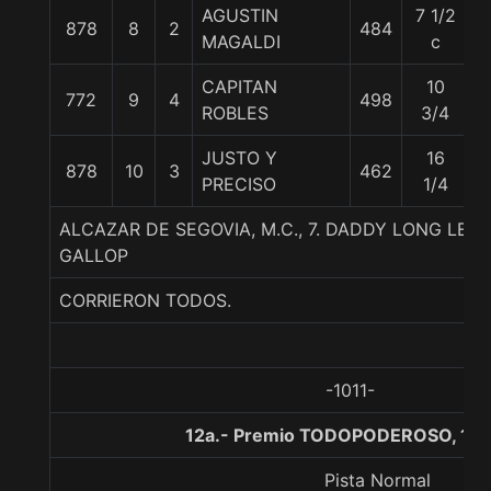
AGUSTIN
7 1/2
878
8
2
484
6
MAGALDI
c
CAPITAN
10
772
9
4
498
6
ROBLES
3/4
JUSTO Y
16
878
10
3
462
6
PRECISO
1/4
ALCAZAR DE SEGOVIA, M.C., 7. DADDY LONG LEGS
GALLOP
CORRIERON TODOS.
-1011-
12a.- Premio TODOPODEROSO, 120
Pista Normal