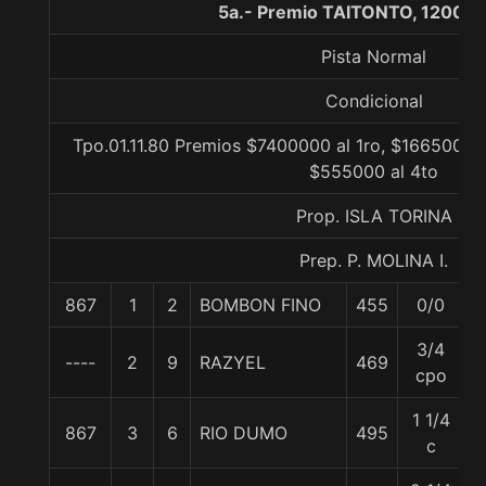
5a.- Premio TAITONTO, 1200 m
Pista Normal
Condicional
Tpo.01.11.80 Premios $7400000 al 1ro, $1665000 a
$555000 al 4to
Prop. ISLA TORINA
Prep. P. MOLINA I.
867
1
2
BOMBON FINO
455
0/0
5
3/4
----
2
9
RAZYEL
469
5
cpo
1 1/4
867
3
6
RIO DUMO
495
5
c