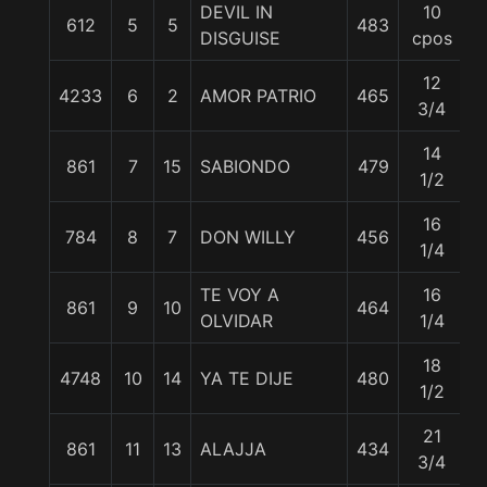
DEVIL IN
10
612
5
5
483
5
DISGUISE
cpos
12
4233
6
2
AMOR PATRIO
465
5
3/4
14
861
7
15
SABIONDO
479
5
1/2
16
784
8
7
DON WILLY
456
5
1/4
TE VOY A
16
861
9
10
464
5
OLVIDAR
1/4
18
4748
10
14
YA TE DIJE
480
5
1/2
21
861
11
13
ALAJJA
434
5
3/4