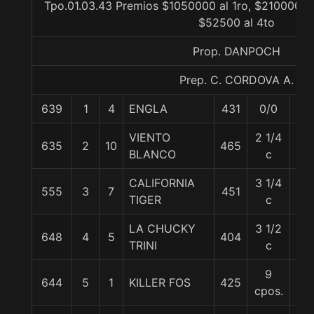
Tpo.01.03.43 Premios $1050000 al 1ro, $210000 al
$52500 al 4to
Prop. DANPOCH
Prep. C. CORDOVA A.
639
1
4
ENGLA
431
0/0
57
VIENTO
2 1/4
635
2
10
465
56
BLANCO
c
CALIFORNIA
3 1/4
555
3
7
451
57
TIGER
c
LA CHUCKY
3 1/2
648
4
5
404
57
TRINI
c
9
644
5
1
KILLER FOS
425
57
cpos.