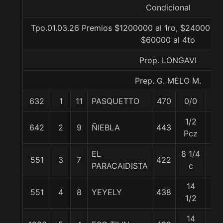
Condicional
Tpo.01.03.26 Premios $1200000 al 1ro, $240000 al
$60000 al 4to
Prop. LONGAVI
Prep. G. MELO M.
632
1
11
PASQUETTO
470
0/0
55
1/2
642
2
9
ÑIEBLA
443
57
Pcz
EL
8 1/4
551
3
7
422
57
PARACAIDISTA
c
14
551
4
8
YEYELY
438
57
1/2
14