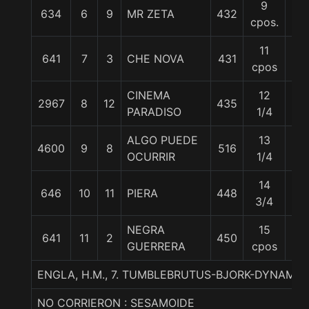
9
634
6
9
MR ZETA
432
55
cpos.
11
641
7
3
CHE NOVA
431
56
cpos
CINEMA
12
2967
8
12
435
55
PARADISO
1/4
ALGO PUEDE
13
4600
9
8
516
55
OCURRIR
1/4
14
646
10
11
PIERA
448
57
3/4
NEGRA
15
641
11
2
450
56
GUERRERA
cpos
ENGLA, H.M., 7. TUMBLEBRUTUS-BJORK-DYNAMIX
NO CORRIERON : SESAMOIDE