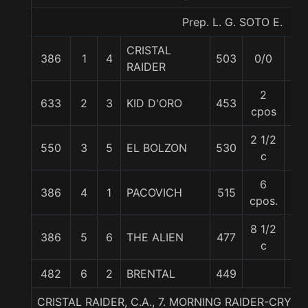
Prep. L. G. SOTO E.
CRISTAL
386
1
4
503
0/0
58
RAIDER
2
633
2
3
KID D'ORO
453
54
cpos
2 1/2
550
3
5
EL BOLZON
530
54
c
6
386
4
1
PACOVICH
515
56
cpos.
8 1/2
386
5
6
THE ALIEN
477
52
c
482
6
2
BRENTAL
449
53
CRISTAL RAIDER, C.A., 7. MORNING RAIDER-CRYS