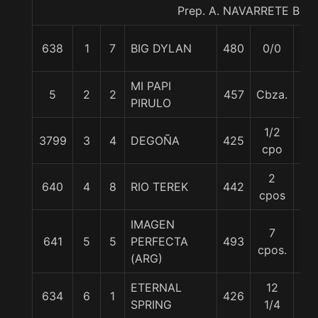
Prep. A. NAVARRETE B.
638
1
7
BIG DYLAN
480
0/0
56
MI PAPI
5
2
2
457
Cbza.
56
PIRULO
1/2
3799
3
4
DEGOÑA
425
56
cpo
2
640
4
8
RIO TEREK
442
56
cpos
IMAGEN
7
641
5
5
PERFECTA
493
56
cpos.
(ARG)
ETERNAL
12
634
6
1
426
56
SPRING
1/4