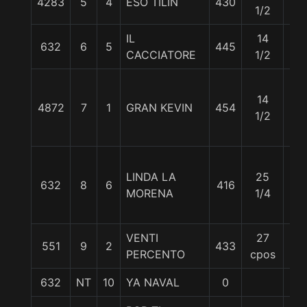
4283
5
4
ESO TILIN
430
57
1/2
IL
14
632
6
5
445
57
CACCIATORE
1/2
14
4872
7
1
GRAN KEVIN
454
54
1/2
LINDA LA
25
632
8
6
416
55
MORENA
1/4
VENTI
27
551
9
2
433
57
PERCENTO
cpos
632
NT
10
YA NAVAL
0
56