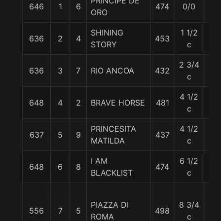
PRINCIPE DE
646
1
6
474
0/0
55
ORO
SHINING
1 1/2
636
2
4
453
57
STORY
c
2 3/4
636
3
7
RIO ANCOA
432
57
c
4 1/2
648
4
2
BRAVE HORSE
481
55
c
PRINCESITA
4 1/2
637
5
9
437
55
MATILDA
c
I AM
6 1/2
648
6
8
474
55
BLACKLIST
c
PIAZZA DI
8 3/4
556
7
5
498
56
ROMA
c