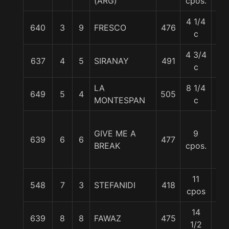
(ARG)
cpos.
4 1/4
640
3
9
FRESCO
476
55
c
4 3/4
637
4
5
SIRANAY
491
56
c
LA
8 1/4
649
5
4
505
56
MONTESPAN
c
GIVE ME A
9
639
6
6
477
55
BREAK
cpos.
11
548
7
3
STEFANIDI
418
56
cpos
14
639
8
8
FAWAZ
475
55
1/2