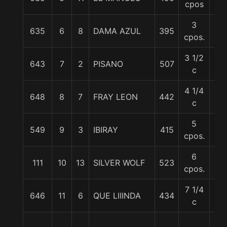
cpos
3
635
6
8
DAMA AZUL
395
55
cpos.
3 1/2
643
7
2
PISANO
507
57
c
4 1/4
648
8
7
FRAY LEON
442
59
c
5
549
9
3
IBIRAY
415
55
cpos.
6
111
10
13
SILVER WOLF
523
59
cpos.
7 1/4
646
11
6
QUE LIIINDA
434
55
c