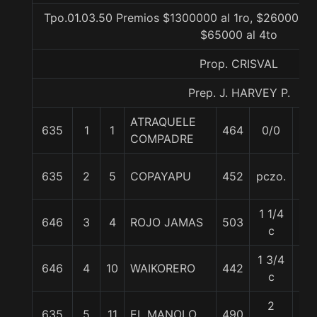
Tpo.01.03.50 Premios $1300000 al 1ro, $260000 al
$65000 al 4to
Prop. CRISVAL
Prep. J. HARVEY P.
ATRAQUELE
635
1
1
464
0/0
57
COMPADRE
635
2
5
COPAYAPU
452
pczo.
57
1 1/4
646
3
4
ROJO JAMAS
503
55
c
1 3/4
646
4
10
WAIKORERO
442
57
c
2
635
5
11
EL MANOLO
490
57