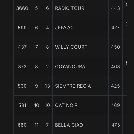
5 1
3660
5
6
RADIO TOUR
443
c
7 1
599
6
4
JEFAZO
477
c
7 1
437
7
8
WILLY COURT
450
c
8 1
372
8
2
COYANCURA
463
c
11
530
9
13
SIEMPRE REGIA
425
3/
12
591
10
10
CAT NOIR
469
3/
13
680
11
7
BELLA CIAO
473
1/