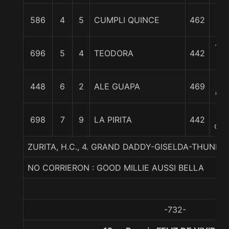
3/
586
4
5
CUMPLI QUINCE
462
cp
1 3
696
5
4
TEODORA
442
c
2
448
6
2
ALE GUAPA
469
cp
8
698
7
9
LA PIRITA
442
cpo
ZURITA, H.C., 4. GRAND DADDY-GISELDA-THUND
NO CORRIERON : GOOD MILLIE AUSSI BELLA
-732-