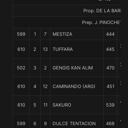
Prop. DE LA BARRA
Prep. J. PINOCHET P.
599
1
7
MESTIZA
444
0/
2 1
610
2
13
TUFFARA
445
c
2 1
502
3
2
GENGIS KAN ALIM
470
c
2 1
610
4
12
CAMINANDO (ARG)
451
c
4 1
610
5
11
SAKURO
539
c
4 1
599
6
9
DULCE TENTACION
468
c