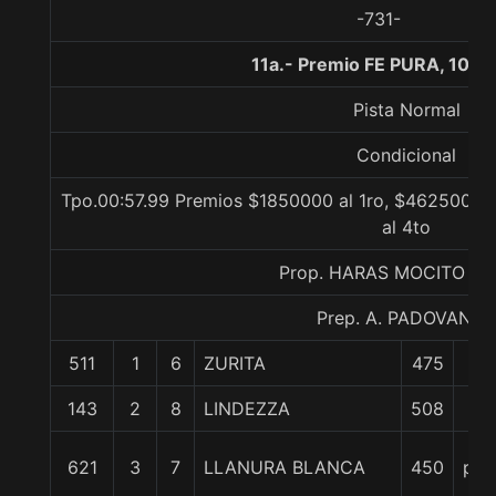
-731-
11a.- Premio FE PURA, 1000
Pista Normal
Condicional
Tpo.00:57.99 Premios $1850000 al 1ro, $462500 al
al 4to
Prop. HARAS MOCITO G
Prep. A. PADOVANI E
511
1
6
ZURITA
475
0/
143
2
8
LINDEZZA
508
V.P
621
3
7
LLANURA BLANCA
450
pcz