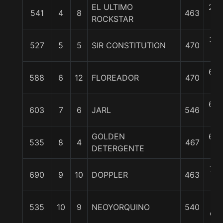
EL ULTIMO
2 3
541
4
8
463
ROCKSTAR
c
3 1
527
5
5
SIR CONSTITUTION
470
c
6 3
588
6
12
FLOREADOR
470
c
6 3
603
7
6
JARL
546
c
GOLDEN
6 3
535
8
4
467
DETERGENTE
c
7 1
690
9
10
DOPPLER
463
c
11
535
10
9
NEOYORQUINO
540
cp