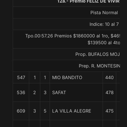
12a.- Premio FELIZ DE VIVIR, 
Pista Normal
Indice: 10 al 7
Tpo.00:57.26 Premios $1860000 al 1ro, $46500
$139500 al 4to
Prop. BUFALOS MOJA
Prep. R. MONTESINO S
547
1
1
MIO BANDITO
440
0/
3/
536
2
3
SAFAT
478
cp
3/
609
3
5
LA VILLA ALEGRE
475
cp
1 1