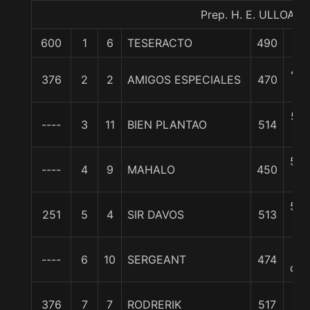
Prep. H. E. ULLOA P.
600
1
6
TESERACTO
490
0/
4 1
376
2
2
AMIGOS ESPECIALES
470
c
5 1
----
3
11
BIEN PLANTAO
514
c
5 3
----
4
9
MAHALO
450
c
5 3
251
5
4
SIR DAVOS
513
c
7
----
6
10
SERGEANT
474
cpo
10
376
7
7
RODRERIK
517