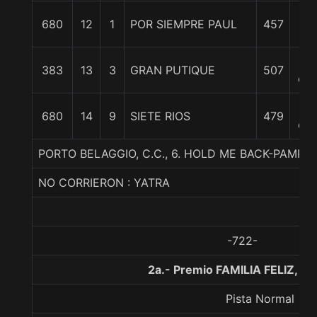
13
680
12
1
POR SIEMPRE PAUL
457
1/
21
383
13
3
GRAN PUTIQUE
507
cp
4
680
14
9
SIETE RIOS
479
cp
PORTO BELAGGIO, C.C., 6. HOLD ME BACK-PAMPA
NO CORRIERON : YATRA
-722-
2a.- Premio FAMILIA FELIZ, 1
Pista Normal