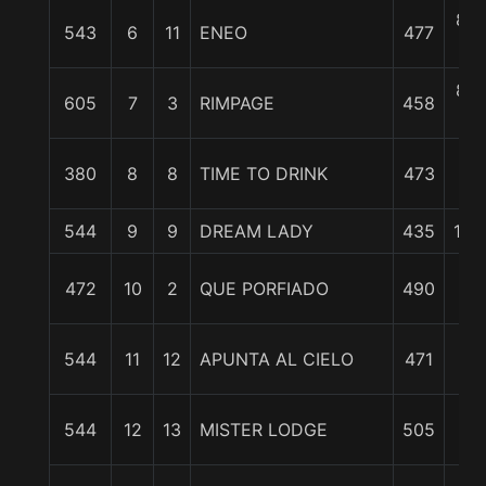
8 1
543
6
11
ENEO
477
c
8 1
605
7
3
RIMPAGE
458
c
10
380
8
8
TIME TO DRINK
473
3/
544
9
9
DREAM LADY
435
11 1
13
472
10
2
QUE PORFIADO
490
1/
13
544
11
12
APUNTA AL CIELO
471
3/
14
544
12
13
MISTER LODGE
505
1/