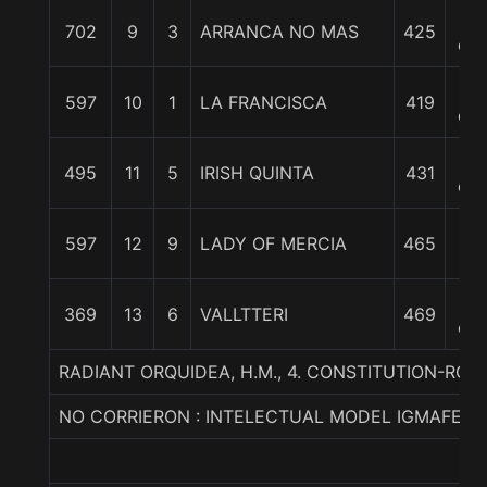
10
702
9
3
ARRANCA NO MAS
425
cp
11
597
10
1
LA FRANCISCA
419
cp
11
495
11
5
IRISH QUINTA
431
cp
2
597
12
9
LADY OF MERCIA
465
1/
3
369
13
6
VALLTTERI
469
cp
RADIANT ORQUIDEA, H.M., 4. CONSTITUTION-RO
NO CORRIERON : INTELECTUAL MODEL IGMAFE