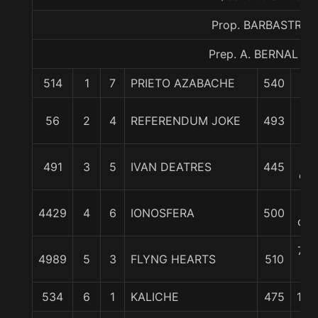
Prop. BARBASTRO
Prep. A. BERNAL G.
514
1
7
PRIETO AZABACHE
540
0/
1/
56
2
4
REFERENDUM JOKE
493
cp
2
491
3
5
IVAN DEATRES
445
cp
4
4429
4
6
IONOSFERA
500
cpo
7 3
4989
5
3
FLYNG HEARTS
510
c
534
6
1
KALICHE
475
11 1