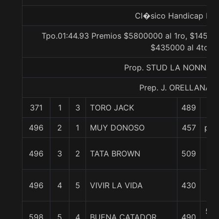
Cl�sico Handicap Lib
Tpo.01:44.93 Premios $5800000 al 1ro, $145000
$435000 al 4to
Prop. STUD LA NONNA L
Prep. J. ORELLANA R
371
1
3
TORO JACK
489
0/
496
2
1
MUY DONOSO
457
pcz
1
496
3
2
TATA BROWN
509
cpo
1 1
496
4
5
VIVIR LA VIDA
430
c
5 1
598
5
4
BUENA CATADOR
490