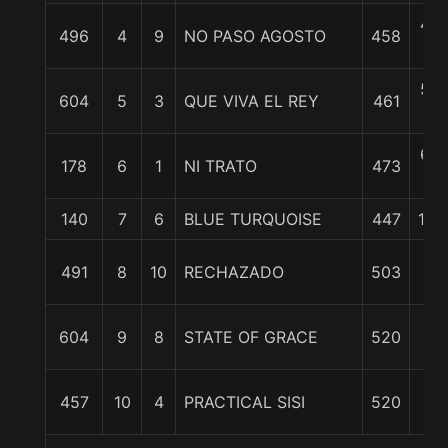
4 1
496
4
9
NO PASO AGOSTO
458
c
5 1
604
5
3
QUE VIVA EL REY
461
c
6 1
178
6
1
NI TRATO
473
c
140
7
6
BLUE TURQUOISE
447
11 1
13
491
8
10
RECHAZADO
503
1/
15
604
9
8
STATE OF GRACE
520
1/
21
457
10
4
PRACTICAL SISI
520
1/