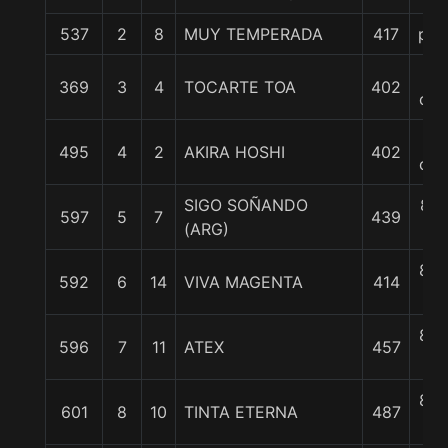
537
2
8
MUY TEMPERADA
417
pcz
5
369
3
4
TOCARTE TOA
402
cpo
7
495
4
2
AKIRA HOSHI
402
cpo
SIGO SOÑANDO
8 1
597
5
7
439
(ARG)
c
8 3
592
6
14
VIVA MAGENTA
414
c
8 3
596
7
11
ATEX
457
c
8 3
601
8
10
TINTA ETERNA
487
c