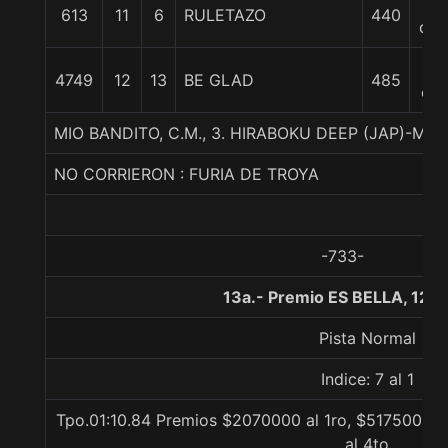
8
613
11
6
RULETAZO
440
cpo
3
4749
12
13
BE GLAD
485
cp
MIO BANDITO, C.M., 3. HIRABOKU DEEP (JAP)-M
NO CORRIERON : FURIA DE TROYA
-733-
13a.- Premio ES BELLA, 120
Pista Normal
Indice: 7 al 1
Tpo.01:10.84 Premios $2070000 al 1ro, $517500 al
al 4to