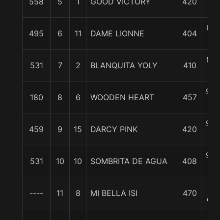
558
5
1
GOOD VICTORY
420
c
6 1
495
6
11
DAME LIONNE
404
c
8 1
531
7
2
BLANQUITA YOLY
410
c
9 3
180
8
6
WOODEN HEART
457
c
9 3
459
9
15
DARCY PINK
420
c
9 3
531
10
10
SOMBRITA DE AGUA
408
c
14
----
11
8
MI BELLA ISI
470
cp
14