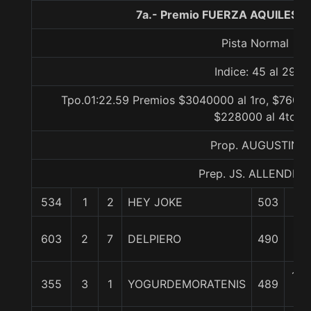
7a.- Premio FUERZA AQUILES, 
Pista Normal
Indice: 45 al 29
Tpo.01:22.59 Premios $3040000 al 1ro, $76000
$228000 al 4to
Prop. AUGUSTIN
Prep. JS. ALLENDE F.
534
1
2
HEY JOKE
503
0/
1
603
2
7
DELPIERO
490
cpo
1 3
355
3
1
YOGURDEMORATENIS
489
c