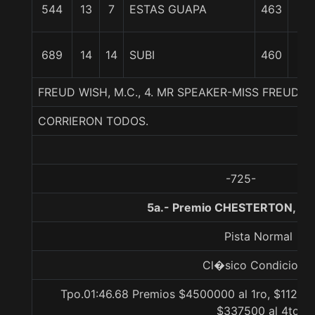
16
544
13
7
ESTAS GUAPA
463
3/
17
689
14
14
SUBI
460
3/
FREUD WISH, M.C., 4. MR SPEAKER-MISS FREUD-F
CORRIERON TODOS.
-725-
5a.- Premio CHESTERTON, 18
Pista Normal
Cl�sico Condicional
Tpo.01:46.68 Premios $4500000 al 1ro, $112500
$337500 al 4to