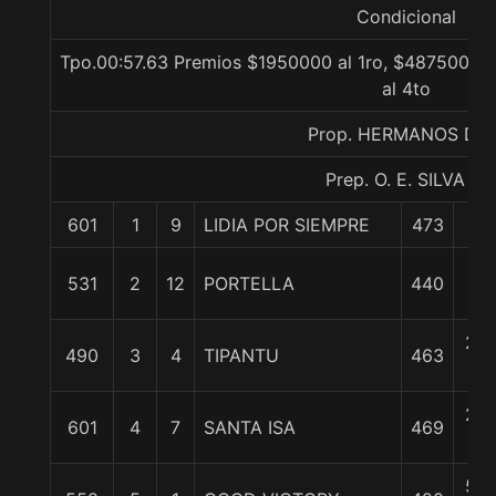
Condicional
Tpo.00:57.63 Premios $1950000 al 1ro, $487500 al
al 4to
Prop. HERMANOS DIA
Prep. O. E. SILVA G.
601
1
9
LIDIA POR SIEMPRE
473
0/
3/
531
2
12
PORTELLA
440
cp
2 1
490
3
4
TIPANTU
463
c
2 1
601
4
7
SANTA ISA
469
c
5 1