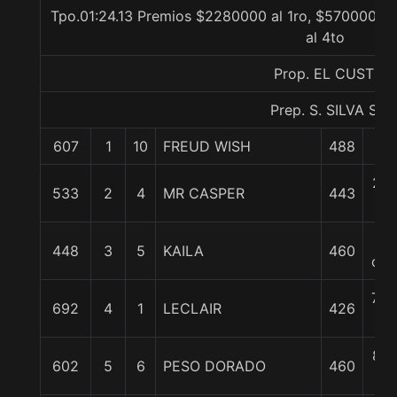
Tpo.01:24.13 Premios $2280000 al 1ro, $570000 al
al 4to
Prop. EL CUSTI
Prep. S. SILVA S.
607
1
10
FREUD WISH
488
0/
2 1
533
2
4
MR CASPER
443
c
4
448
3
5
KAILA
460
cpo
7 3
692
4
1
LECLAIR
426
c
8 1
602
5
6
PESO DORADO
460
c