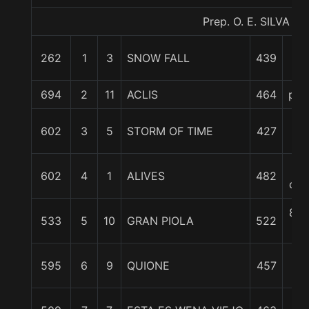
Prep. O. E. SILVA G.
262
1
3
SNOW FALL
439
0/
694
2
11
ACLIS
464
pcz
1
602
3
5
STORM OF TIME
427
cpo
5
602
4
1
ALIVES
482
cpo
8 3
533
5
10
GRAN PIOLA
522
c
11
595
6
9
QUIONE
457
3/
16