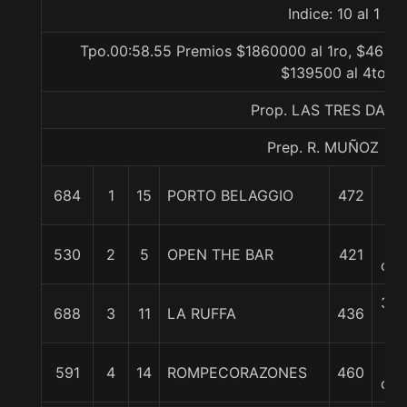
Indice: 10 al 1
Tpo.00:58.55 Premios $1860000 al 1ro, $46500
$139500 al 4to
Prop. LAS TRES DAM
Prep. R. MUÑOZ M.
684
1
15
PORTO BELAGGIO
472
0/
3
530
2
5
OPEN THE BAR
421
cpo
3 3
688
3
11
LA RUFFA
436
c
4
591
4
14
ROMPECORAZONES
460
cpo