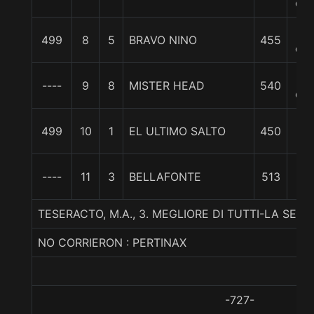
cp
14
499
8
5
BRAVO NINO
455
cp
15
----
9
8
MISTER HEAD
540
cp
17
499
10
1
EL ULTIMO SALTO
450
1/
2
----
11
3
BELLAFONTE
513
1/
TESERACTO, M.A., 3. MEGLIORE DI TUTTI-LA SE
NO CORRIERON : PERTINAX
-727-