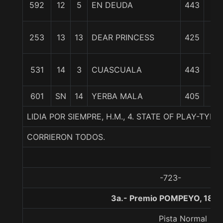
592
12
5
EN DEUDA
443
1/
15
253
13
13
DEAR PRINCESS
425
3/
2
531
14
3
CUASCUALA
443
1/
601
SN
14
YERBA MALA
405
LIDIA POR SIEMPRE, H.M., 4. STATE OF PLAY-TY
CORRIERON TODOS.
-723-
3a.- Premio POMPEYO, 1800
Pista Normal