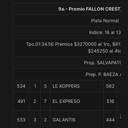
9a.- Premio FALLON CREST, 1
Pista Normal
Indice: 18 al 13
Tpo.01:34.56 Premios $3270000 al 1ro, $81750
$245250 al 4to
Prop. SALVAPATOS
Prep. P. BAEZA A.
534
1
5
LE KOPPERS
562
0/
3/
491
2
7
EL EXPRESO
516
cp
2 3
533
3
2
GALANTIS
444
c