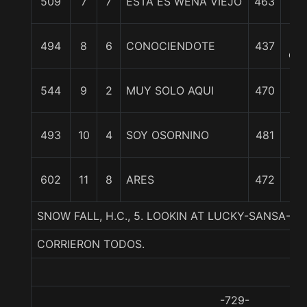
509
7
7
ESTA ES WENA VIEJO
463
1/
17
494
8
6
CONOCIENDOTE
437
cp
17
544
9
2
MUY SOLO AQUI
470
1/
18
493
10
4
SOY OSORNINO
481
1/
19
602
11
8
ARES
472
3/
SNOW FALL, H.C., 5. LOOKIN AT LUCKY-SANSA-
CORRIERON TODOS.
-729-