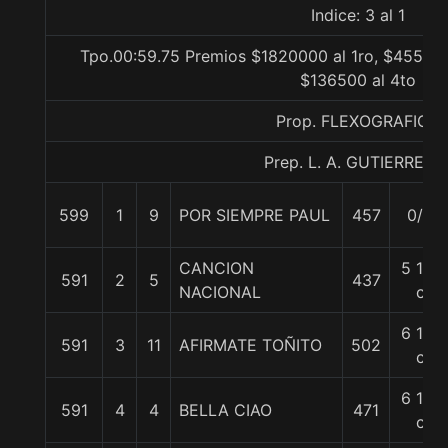
Indice: 3 al 1
Tpo.00:59.75 Premios $1820000 al 1ro, $455000
$136500 al 4to
Prop. FLEXOGRAFICA
Prep. L. A. GUTIERREZ P
599
1
9
POR SIEMPRE PAUL
457
0/0
CANCION
5 1/2
591
2
5
437
NACIONAL
c
6 1/4
591
3
11
AFIRMATE TOÑITO
502
c
6 1/4
591
4
4
BELLA CIAO
471
c