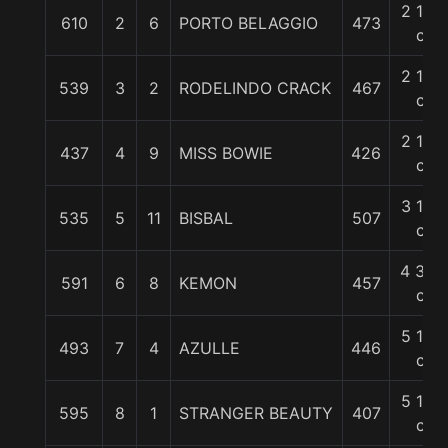
2 1/2
610
2
6
PORTO BELAGGIO
473
c
2 1/2
539
3
2
RODELINDO CRACK
467
c
2 1/2
437
4
9
MISS BOWIE
426
c
3 1/4
535
5
11
BISBAL
507
c
4 3/4
591
6
8
KEMON
457
c
5 1/4
493
7
4
AZULLE
446
c
5 1/4
595
8
1
STRANGER BEAUTY
407
c