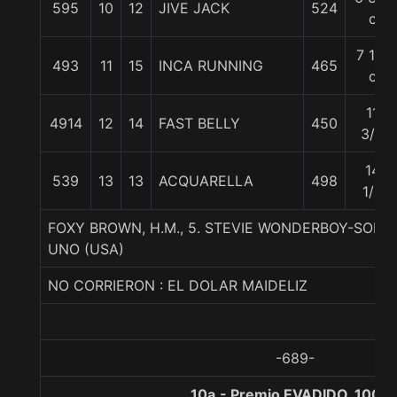
595
10
12
JIVE JACK
524
c
7 1/4
493
11
15
INCA RUNNING
465
c
11
4914
12
14
FAST BELLY
450
3/4
14
539
13
13
ACQUARELLA
498
1/2
FOXY BROWN, H.M., 5. STEVIE WONDERBOY-SOM
UNO (USA)
NO CORRIERON : EL DOLAR MAIDELIZ
-689-
10a.- Premio EVADIDO, 1000