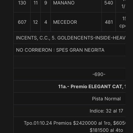
130
11
9
MANANO
540
1/2
15
607
12
4
MECEDOR
481
cpos
INCENTS, C.C., 5. GOLDENCENTS-INSIDE-HEAV
NO CORRIERON : SPES GRAN NEGRITA
-690-
11a.- Premio ELEGANT CAT, 12
Pista Normal
Indice: 32 al 17
Tpo.01:10.24 Premios $2420000 al 1ro, $605000
$181500 al 4to