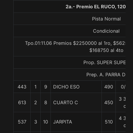
2a.- Premio EL RUCO, 1200 
Pista Normal
Condicional
Tpo.01:11.06 Premios $2250000 al 1ro, $562500
$168750 al 4to
Prop. SUPER SUPER
Prep. A. PARRA D.
443
1
9
DICHO ESO
490
0/0
3 3/4
613
2
8
CUARTO C
450
c
4 3/4
537
3
10
JARPITA
510
c