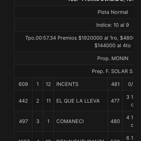
Pista Normal
Indice: 10 al 9
Tpo.00:57.34 Premios $1920000 al 1ro, $480000
$144000 al 4to
Prop. MONIN
Prep. F. SOLAR S.
609
1
12
INCENTS
481
0/0
3 1/2
442
2
11
EL QUE LA LLEVA
477
c
4 1/2
497
3
1
COMANECI
480
c
6 1/2