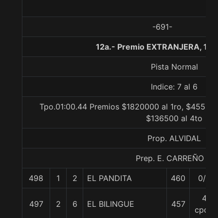
-691-
12a.- Premio EXTRANJERA, 100
Pista Normal
Indice: 7 al 6
Tpo.01:00.44 Premios $1820000 al 1ro, $455000
$136500 al 4to
Prop. ALVIDAL
Prep. E. CARREÑO R.
498
1
2
EL PANDITA
460
0/0
4
497
2
6
EL BILINGUE
457
cpos.