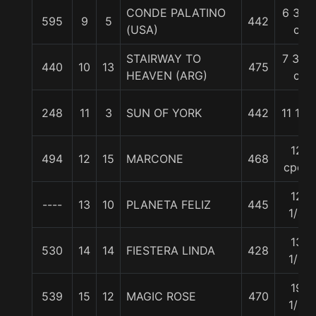
CONDE PALATINO
6 3/4
595
9
5
442
(USA)
c
STAIRWAY TO
7 3/4
440
10
13
475
HEAVEN (ARG)
c
248
11
3
SUN OF YORK
442
11 1/4
12
494
12
15
MARCONE
468
cpos
12
----
13
10
PLANETA FELIZ
445
1/4
13
530
14
14
FIESTERA LINDA
428
1/4
19
539
15
12
MAGIC ROSE
470
1/2