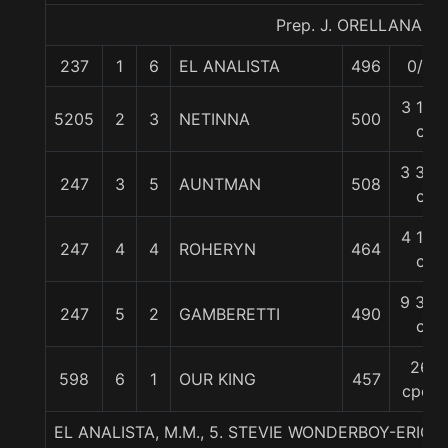
Prep. J. ORELLANA R.
237
1
6
EL ANALISTA
496
0/0
3 1/2
5205
2
3
NETINNA
500
c
3 3/4
247
3
5
AUNTMAN
508
c
4 1/2
247
4
4
ROHERYN
464
c
9 3/4
247
5
2
GAMBERETTI
490
c
26
598
6
1
OUR KING
457
cpos
EL ANALISTA, M.M., 5. STEVIE WONDERBOY-ERI