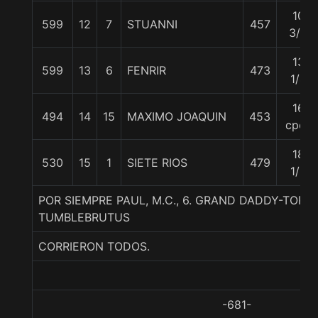
10
599
12
7
STUANNI
457
3/4
13
599
13
6
FENRIR
473
1/4
16
494
14
15
MAXIMO JOAQUIN
453
cpos
18
530
15
1
SIETE RIOS
479
1/2
POR SIEMPRE PAUL, M.C., 6. GRAND DADDY-TOR
TUMBLEBRUTUS
CORRIERON TODOS.
-681-