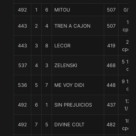
492
1
6
MITOU
507
0/0
1
443
2
4
TREN A CAJON
507
cpo.
2
443
3
8
LECOR
419
cpos
5 1/2
537
4
3
ZELENSKI
468
c
9 1/4
536
5
7
ME VOY DIDI
448
c
12
492
6
1
SIN PREJUICIOS
437
1/4
18
492
7
5
DIVINE COLT
482
cpos