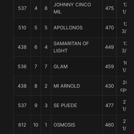
JOHNNY CINCO
12
537
4
6
475
MIL
1/2
12
510
5
5
APOLLONOS
470
3/4
SAMARITAN OF
13
438
6
4
449
LIGHT
3/4
16
536
7
7
GLAM
459
1/2
20
438
8
2
MI ARNOLD
430
cpos
27
537
9
3
SE PUEDE
477
1/4
27
612
10
1
OSMOSIS
460
1/4