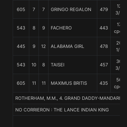
12
605
7
7
GRINGO REGALON
479
3/4
17
543
8
9
FACHERO
443
cpos
20
445
9
12
ALABAMA GIRL
478
1/4
30
543
10
8
TAISEI
457
3/4
56
605
11
11
MAXIMUS BRITIS
435
cpos
ROTHERHAM, M.M., 4. GRAND DADDY-MANDARIN
NO CORRIERON : THE LANCE INDIAN KING