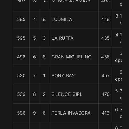
597
3
10
MI BUENA AMIGA
402
c
3 1/4
595
4
9
LUDMILA
449
c
4 1/4
595
5
3
LA RUFFA
435
c
5
498
6
8
GRAN MIGUELINO
438
cpos.
5
530
7
1
BONY BAY
457
cpos.
5 3/4
539
8
2
SILENCE GIRL
470
c
6 3/4
596
9
6
PERLA INVASORA
416
c
6 3/4