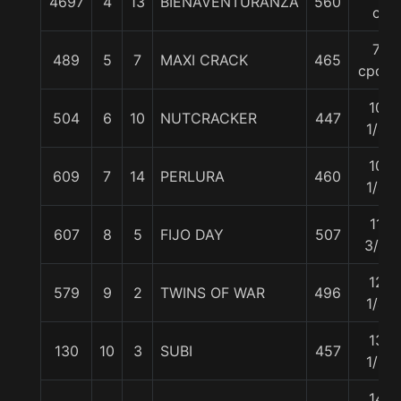
4697
4
13
BIENAVENTURANZA
560
c
7
489
5
7
MAXI CRACK
465
cpos.
10
504
6
10
NUTCRACKER
447
1/4
10
609
7
14
PERLURA
460
1/4
11
607
8
5
FIJO DAY
507
3/4
12
579
9
2
TWINS OF WAR
496
1/4
13
130
10
3
SUBI
457
1/2
14