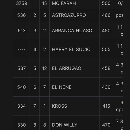
3759
1
15
MO FARAH
500
0/0
536
2
5
ASTROAZURRO
466
pczo.
1 1/4
613
3
11
ARRANCA HUASO
450
c
1 1/4
----
4
2
HARRY EL SUCIO
505
c
4 3/4
537
5
12
EL ARRUGAO
458
c
4 3/4
540
6
7
EL NENE
430
c
6
334
7
1
KROSS
415
cpos.
7 3/4
330
8
8
DON WILLY
470
c