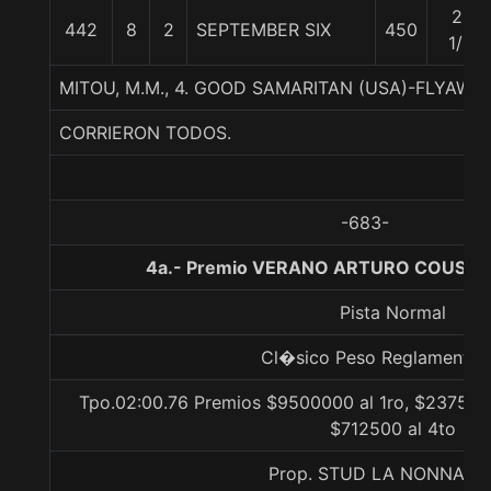
21
442
8
2
SEPTEMBER SIX
450
1/4
MITOU, M.M., 4. GOOD SAMARITAN (USA)-FLYAW
CORRIERON TODOS.
-683-
4a.- Premio VERANO ARTURO COUSIÑO 
Pista Normal
Cl�sico Peso Reglamento G
Tpo.02:00.76 Premios $9500000 al 1ro, $2375000
$712500 al 4to
Prop. STUD LA NONNA LT