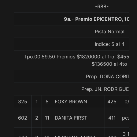
-688-
9a.- Premio EPICENTRO, 1000
Pista Normal
Indice: 5 al 4
Tpo.00:59.50 Premios $1820000 al 1ro, $455000
$136500 al 4to
Prop. DOÑA CORITA
Prep. JN. RODRIGUEZ R
325
1
5
FOXY BROWN
425
0/0
602
2
11
DANITA FIRST
411
pczo.
3 1/4