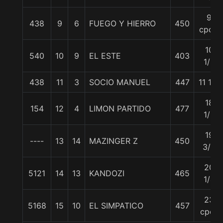
9
438
9
6
FUEGO Y HIERRO
450
cpos.
10
540
10
9
EL ESTE
403
1/2
438
11
3
SOCIO MANUEL
447
11 1/2
18
154
12
4
LIMON PARTIDO
477
1/2
19
----
13
14
MAZINGER Z
450
3/4
20
5121
14
13
KANDOZI
465
1/4
23
5168
15
10
EL SIMPATICO
457
cpos