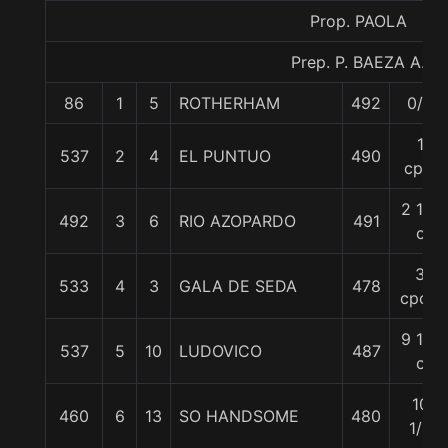
Prop. PAOLA
Prep. P. BAEZA A.
86
1
5
ROTHERHAM
492
0/0
1
537
2
4
EL PUNTUO
490
cpo.
2 1/2
492
3
6
RIO AZOPARDO
491
c
3
533
4
3
GALA DE SEDA
478
cpos.
9 1/4
537
5
10
LUDOVICO
487
c
10
460
6
13
SO HANDSOME
480
1/2