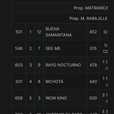
Prop. MATRIARCA
Prep. M. RABAJILLE D.
BUENA
501
1
12
452
0/0
SAMARITANA
1/2
546
2
7
SEE ME
515
Cbz
1 1/4
603
3
9
RAYO NOCTURNO
478
c
1 1/2
501
4
8
BICHOTA
440
c
3 1/4
608
5
3
WOW KING
500
c
3 3/4