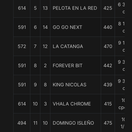
6 3/4
614
5
13
PELOTA EN LA RED
425
c
8 1/2
591
6
14
GO GO NEXT
440
c
9 1/2
572
7
12
LA CATANGA
470
c
9 3/4
591
8
2
FOREVER BIT
442
c
9 3/4
591
9
8
KING NICOLAS
439
c
10
614
10
3
VHALA CHROME
415
cpos
10
494
11
10
DOMINGO ISLEÑO
475
1/2