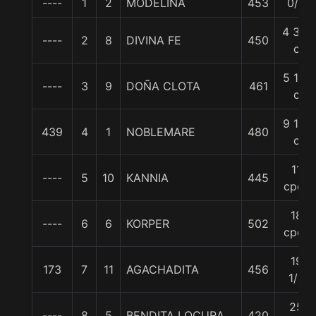
----
1
2
MODELINA
453
0/0
4 3/4
----
2
8
DIVINA FE
450
c
5 1/4
----
3
9
DOÑA CLOTA
461
c
9 1/4
439
4
1
NOBLEMARE
480
c
11
----
5
10
KANNIA
445
cpos
18
----
6
6
KORPER
502
cpos
19
173
7
11
AGACHADITA
456
1/4
25
----
8
5
BENDITA LOCURA
420