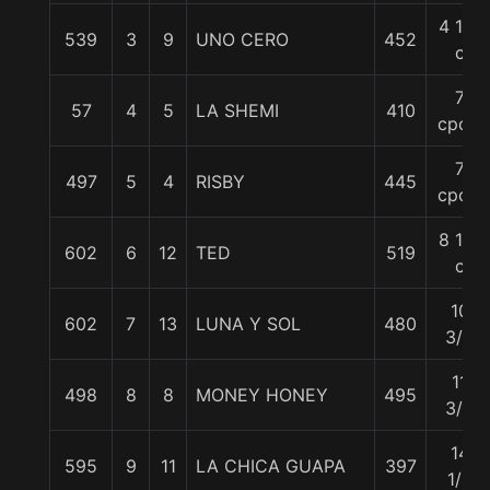
4 1/2
539
3
9
UNO CERO
452
c
7
57
4
5
LA SHEMI
410
cpos.
7
497
5
4
RISBY
445
cpos.
8 1/2
602
6
12
TED
519
c
10
602
7
13
LUNA Y SOL
480
3/4
11
498
8
8
MONEY HONEY
495
3/4
14
595
9
11
LA CHICA GUAPA
397
1/4