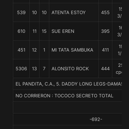
15
539
10
10
ATENTA ESTOY
455
3/4
16
610
11
15
SUE EREN
395
3/4
19
451
12
1
MI TATA SAMBUKA
411
1/4
25
5306
13
7
ALONSITO ROCK
444
cpos
EL PANDITA, C.A., 5. DADDY LONG LEGS-DAMAS
NO CORRIERON : TOCOCO SECRETO TOTAL
-692-