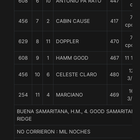
608
6
10
ANTONIO PA RATO
447
c
7
456
7
2
CABIN CAUSE
417
cpos.
7
629
8
11
DOPPLER
470
cpos.
608
9
1
HAMM GOOD
467
11 1/4
12
456
10
6
CELESTE CLARO
480
3/4
16
254
11
4
MARCIANO
469
3/4
BUENA SAMARITANA, H.M., 4. GOOD SAMARITAN 
RIDGE
NO CORRIERON : MIL NOCHES