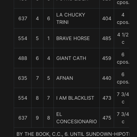
cpos.
LA CHUCKY
4
637
4
6
404
TRINI
cpos.
4 1/2
554
5
1
BRAVE HORSE
485
c
6
488
6
4
GIANT CATH
459
cpos.
6
635
7
5
AFNAN
440
cpos.
7 3/4
554
8
7
I AM BLACKLIST
473
c
EL
7 3/4
637
9
8
475
CONCESIONARIO
c
BY THE BOOK, C.C., 6. UNTIL SUNDOWN-HIPOTE