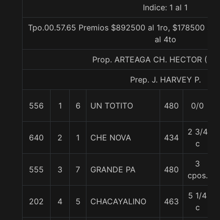
Indice: 1 al 1
Tpo.00.57.65 Premios $892500 al 1ro, $178500 al 
al 4to
Prop. ARTEAGA CH. HECTOR (C
Prep. J. HARVEY P.
556
1
6
UN TOTITO
480
0/0
2 3/4
640
2
1
CHE NOVA
434
c
3
555
3
7
GRANDE PA
480
cpos.
5 1/4
202
4
5
CHACAYALINO
463
c