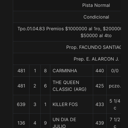
Pista Normal
Condicional
Tpo.01.04.83 Premios $1000000 al 1ro, $200000 al
$50000 al 4to
Prop. FACUNDO SANTIAGO
Prep. E. ALARCON J.
481
1
8
CARMINHA
440
0/0
THE QUEEN
481
2
6
425
pczo.
CLASSIC (ARG)
5 1/4
639
3
1
KILLER FOS
433
c
UN DIA DE
7 1/2
136
4
9
439
JULIO
c