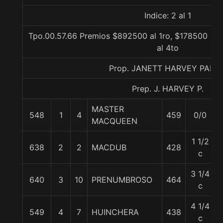
Indice: 2 al 1
Tpo.00.57.66 Premios $892500 al 1ro, $178500 al 
al 4to
Prop. JANETT HARVEY PALM
Prep. J. HARVEY P.
MASTER
548
1
4
459
0/0
MACQUEEN
1 1/2
638
2
2
MACDUB
428
c
3 1/4
640
3
10
PRENUMBROSO
464
c
4 1/4
549
4
7
HUINCHERA
438
c