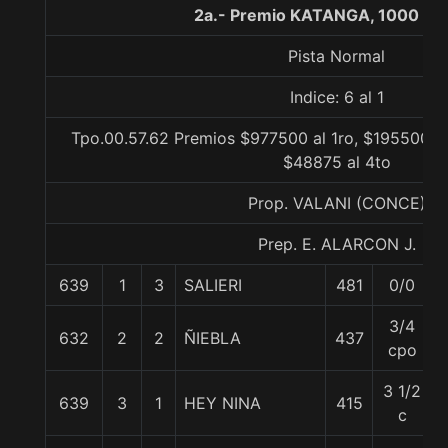
2a.- Premio KATANGA, 1000 me
Pista Normal
Indice: 6 al 1
Tpo.00.57.62 Premios $977500 al 1ro, $195500 al
$48875 al 4to
Prop. VALANI (CONCE)
Prep. E. ALARCON J.
639
1
3
SALIERI
481
0/0
3/4
632
2
2
ÑIEBLA
437
cpo
3 1/2
639
3
1
HEY NINA
415
c