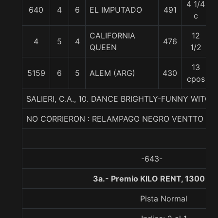
4 1/4
640
4
6
EL IMPUTADO
491
c
CALIFORNIA
12
4
5
4
476
QUEEN
1/2
13
5159
6
5
ALEM (ARG)
430
cpos
SALIERI, C.A., 10. DANCE BRIGHTLY-FUNNY WITCH
NO CORRIERON : RELAMPAGO NEGRO VENTTO
-643-
3a.- Premio KILO RENT, 1300 me
Pista Normal