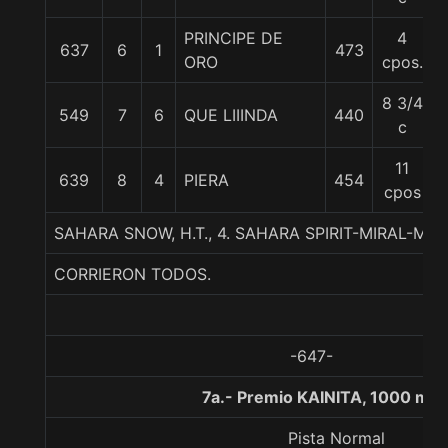
PRINCIPE DE
4
637
6
1
473
ORO
cpos.
8 3/4
549
7
6
QUE LIIINDA
440
c
11
639
8
4
PIERA
454
cpos
SAHARA SNOW, H.T., 4. SAHARA SPIRIT-MIRAL-MO
CORRIERON TODOS.
-647-
7a.- Premio KAINITA, 1000 met
Pista Normal