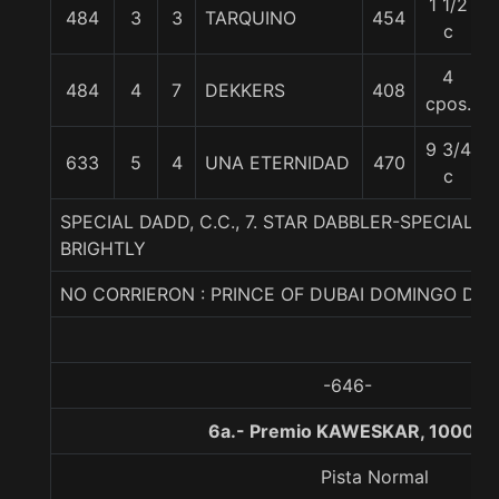
1 1/2
484
3
3
TARQUINO
454
c
4
484
4
7
DEKKERS
408
cpos.
9 3/4
633
5
4
UNA ETERNIDAD
470
c
SPECIAL DADD, C.C., 7. STAR DABBLER-SPECIAL 
BRIGHTLY
NO CORRIERON : PRINCE OF DUBAI DOMINGO DE
-646-
6a.- Premio KAWESKAR, 1000 m
Pista Normal