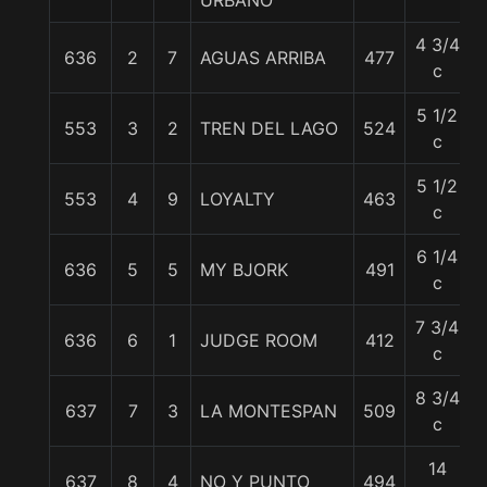
URBANO
4 3/4
636
2
7
AGUAS ARRIBA
477
c
5 1/2
553
3
2
TREN DEL LAGO
524
c
5 1/2
553
4
9
LOYALTY
463
c
6 1/4
636
5
5
MY BJORK
491
c
7 3/4
636
6
1
JUDGE ROOM
412
c
8 3/4
637
7
3
LA MONTESPAN
509
c
14
637
8
4
NO Y PUNTO
494