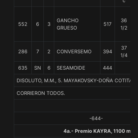
c
GANCHO
36
552
6
3
517
GRUESO
1/2
37
286
7
2
CONVERSEMO
394
1/4
635
SN
6
SESAMOIDE
444
DISOLUTO, M.M., 5. MAYAKOVSKY-DOÑA COTITA
CORRIERON TODOS.
-644-
4a.- Premio KAYRA, 1100 met