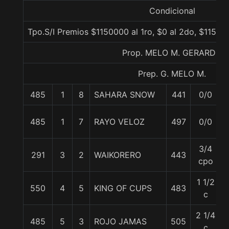
Condicional
Tpo.S/I Premios $1150000 al 1ro, $0 al 2do, $11500
Prop. MELO M. GERARDO
Prep. G. MELO M.
485
1
8
SAHARA SNOW
441
0/0
485
1
7
RAYO VELOZ
497
0/0
3/4
291
3
2
WAIKORERO
443
cpo
1 1/2
550
4
5
KING OF CUPS
483
c
2 1/4
485
5
3
ROJO JAMAS
505
c