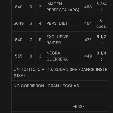
IMAGEN
5 3/4
640
5
2
488
PERFECTA (ARG)
c
6
5049
6
4
PEPSI DIET
464
cpos.
EXCLUSIVE
6 1/2
640
7
9
477
RAIDER
c
NEGRA
8 1/4
555
8
3
449
GUERRERA
c
UN TOTITO, C.A., 10. SUDAN (IRE)-DANCE INST
(USA)
NO CORRIERON : GRAN LEGOLAS
-642-