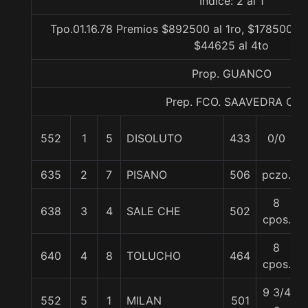
Indice: 2 al 1
Tpo.01.16.78 Premios $892500 al 1ro, $178500 al
$44625 al 4to
Prop. GUANCO
Prep. FCO. SAAVEDRA C.
552
1
5
DISOLUTO
433
0/0
635
2
7
PISANO
506
pczo.
8
638
3
4
SALE CHE
502
cpos.
8
640
4
8
TOLUCHO
464
cpos.
9 3/4
552
5
1
MILAN
501