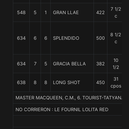
7 1/2
548
5
1
GRAN LLAE
422
c
8 1/2
634
6
6
SPLENDIDO
500
c
10
634
7
5
GRACIA BELLA
382
1/2
31
638
8
8
LONG SHOT
450
cpos
MASTER MACQUEEN, C.M., 6. TOURIST-TATYANA-
NO CORRIERON : LE FOURNIL LOLITA RED