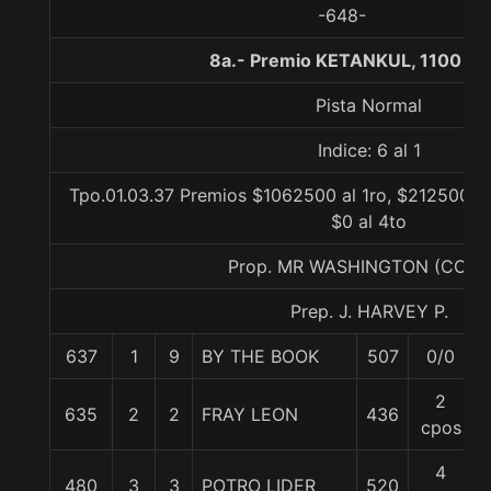
-648-
8a.- Premio KETANKUL, 1100 me
Pista Normal
Indice: 6 al 1
Tpo.01.03.37 Premios $1062500 al 1ro, $212500 al
$0 al 4to
Prop. MR WASHINGTON (CONC
Prep. J. HARVEY P.
637
1
9
BY THE BOOK
507
0/0
2
635
2
2
FRAY LEON
436
cpos
4
480
3
3
POTRO LIDER
520