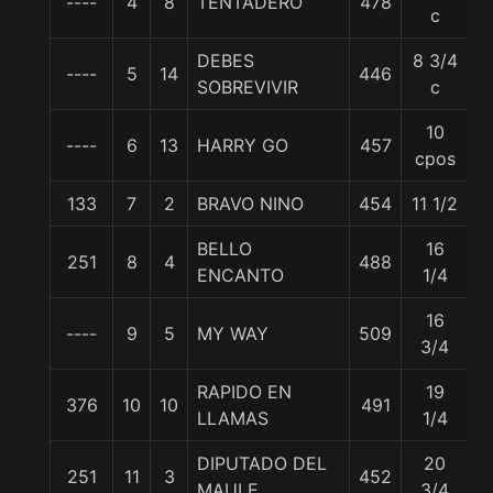
----
4
8
TENTADERO
478
5
c
DEBES
8 3/4
----
5
14
446
5
SOBREVIVIR
c
10
----
6
13
HARRY GO
457
5
cpos
133
7
2
BRAVO NINO
454
11 1/2
5
BELLO
16
251
8
4
488
5
ENCANTO
1/4
16
----
9
5
MY WAY
509
5
3/4
RAPIDO EN
19
376
10
10
491
5
LLAMAS
1/4
DIPUTADO DEL
20
251
11
3
452
5
MAULE
3/4