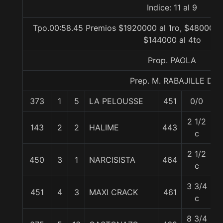
Indice: 11 al 9
Tpo.00:58.45 Premios $1920000 al 1ro, $480000 a
$144000 al 4to
Prop. PAOLA
Prep. M. RABAJILLE D.
373
1
5
LA PELOUSSE
451
0/0
5
2 1/2
143
2
2
HALIME
443
5
c
2 1/2
450
3
1
NARCISISTA
464
5
c
3 3/4
451
4
3
MAXI CRACK
461
5
c
8 3/4