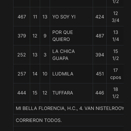
1/2
12
467
11
13
YO SOY YI
424
5
3/4
POR QUE
13
379
12
9
487
5
QUIERO
1/4
LA CHICA
15
252
13
3
394
5
GUAPA
1/2
17
257
14
10
LUDMILA
451
5
cpos
18
444
15
12
TUFFARA
446
5
1/2
MI BELLA FLORENCIA, H.C., 4. VAN NISTELROOY
CORRIERON TODOS.