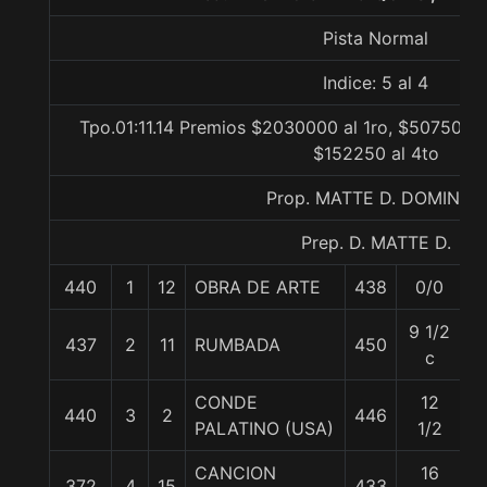
Pista Normal
Indice: 5 al 4
Tpo.01:11.14 Premios $2030000 al 1ro, $507500 a
$152250 al 4to
Prop. MATTE D. DOMINGO
Prep. D. MATTE D.
440
1
12
OBRA DE ARTE
438
0/0
5
9 1/2
437
2
11
RUMBADA
450
5
c
CONDE
12
440
3
2
446
5
PALATINO (USA)
1/2
CANCION
16
372
4
15
433
5