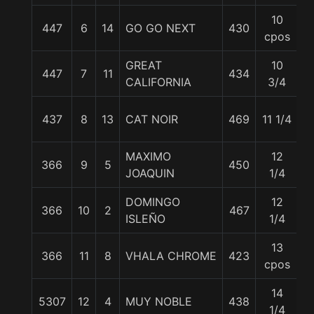
10
447
6
14
GO GO NEXT
430
5
cpos
GREAT
10
447
7
11
434
5
CALIFORNIA
3/4
437
8
13
CAT NOIR
469
11 1/4
5
MAXIMO
12
366
9
5
450
5
JOAQUIN
1/4
DOMINGO
12
366
10
2
467
5
ISLEÑO
1/4
13
366
11
8
VHALA CHROME
423
5
cpos
14
5307
12
4
MUY NOBLE
438
5
1/4