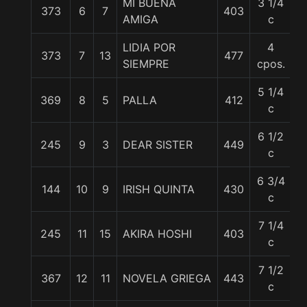
MI BUENA
3 1/4
373
6
7
403
5
AMIGA
c
LIDIA POR
4
373
7
13
477
5
SIEMPRE
cpos.
5 1/4
369
8
5
PALLA
412
5
c
6 1/2
245
9
3
DEAR SISTER
449
5
c
6 3/4
144
10
9
IRISH QUINTA
430
5
c
7 1/4
245
11
15
AKIRA HOSHI
403
5
c
7 1/2
367
12
11
NOVELA GRIEGA
443
5
c