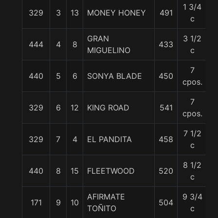
1 3/4
329
3
13
MONEY HONEY
491
5
c
GRAN
3 1/2
444
4
8
433
5
MIGUELINO
c
7
440
5
6
SONYA BLADE
450
5
cpos.
7
329
6
12
KING ROAD
541
5
cpos.
7 1/2
329
7
4
EL PANDITA
458
5
c
8 1/2
440
8
15
FLEETWOOD
520
5
c
AFIRMATE
9 3/4
171
9
10
504
5
TOÑITO
c