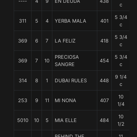
----
4
9
EN DEUDA
438
5
c
5 3/4
311
5
4
YERBA MALA
401
5
c
5 3/4
369
6
7
LA FELIZ
418
5
c
PRECIOSA
5 3/4
369
7
10
454
5
SANGRE
c
9 1/4
314
8
1
DUBAI RULES
448
5
c
10
253
9
11
MI NONA
407
5
1/4
10
5010
10
5
MIA ELLE
484
5
1/2
BEHIND THE
11