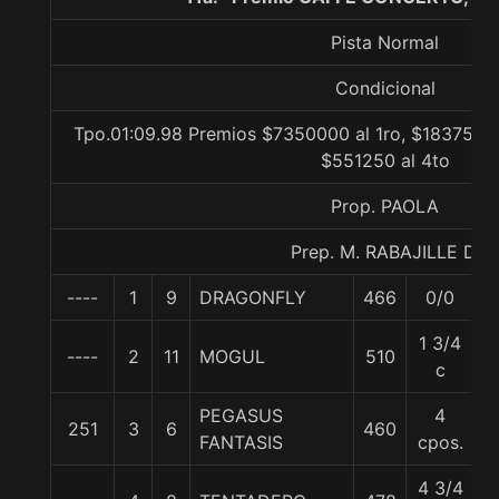
Pista Normal
Condicional
Tpo.01:09.98 Premios $7350000 al 1ro, $1837500 
$551250 al 4to
Prop. PAOLA
Prep. M. RABAJILLE D.
----
1
9
DRAGONFLY
466
0/0
5
1 3/4
----
2
11
MOGUL
510
5
c
PEGASUS
4
251
3
6
460
5
FANTASIS
cpos.
4 3/4