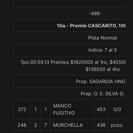
-498-
10a.- Premio CASCARITO, 1000 
Pista Normal
Indice: 7 al 5
Tpo.00:59.13 Premios $1820000 al 1ro, $455000 a
$136500 al 4to
Prop. SAGARDIA HNOS.
Prep. O. E. SILVA G.
MANCO
372
1
1
453
0/0
5
FUGITIVO
248
2
7
MORCHELLA
436
pczo.
5