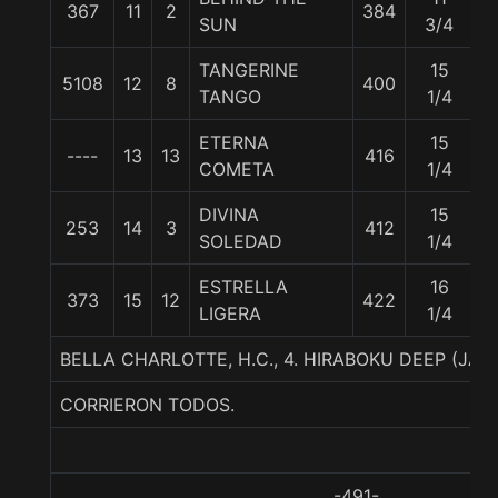
367
11
2
384
5
SUN
3/4
TANGERINE
15
5108
12
8
400
5
TANGO
1/4
ETERNA
15
----
13
13
416
5
COMETA
1/4
DIVINA
15
253
14
3
412
5
SOLEDAD
1/4
ESTRELLA
16
373
15
12
422
5
LIGERA
1/4
BELLA CHARLOTTE, H.C., 4. HIRABOKU DEEP (JA
CORRIERON TODOS.
-491-