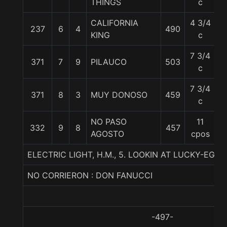
THINGS
c
CALIFORNIA
4 3/4
237
6
4
490
6
KING
c
7 3/4
371
7
9
PILAUCO
503
6
c
7 3/4
371
8
3
MUY DONOSO
459
6
c
NO PASO
11
332
9
8
457
5
AGOSTO
cpos
ELECTRIC LIGHT, H.M., 5. LOOKIN AT LUCKY-EG
NO CORRIERON : DON FANUCCI
-497-