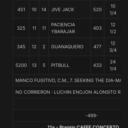
10
451
10
14
JIVE JACK
520
5
1/4
PACIENCIA
12
325
11
11
403
5
YBARAJAR
1/2
12
345
12
2
GUANAQUERO
477
5
3/4
24
5200
13
5
PITBULL
433
5
1/4
MANCO FUGITIVO, C.M., 7. SEEKING THE DIA-MAH
NO CORRIERON : LUCHIN ENOJON ALONSITO ROC
-499-
11a.- Premio CAFFE CONCERTO, 12