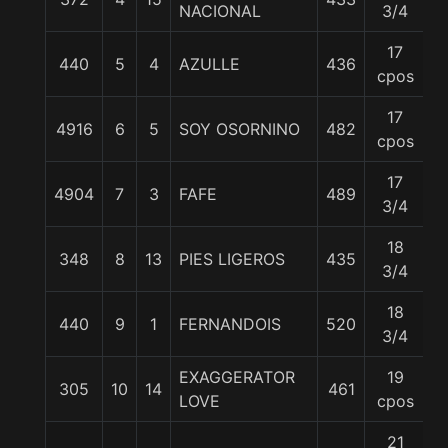
NACIONAL
3/4
17
440
5
4
AZULLE
436
5
cpos
17
4916
6
5
SOY OSORNINO
482
5
cpos
17
4904
7
3
FAFE
489
5
3/4
18
348
8
13
PIES LIGEROS
435
5
3/4
18
440
9
1
FERNANDOIS
520
5
3/4
EXAGGERATOR
19
305
10
14
461
5
LOVE
cpos
21