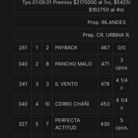
Tpo.01:09.01 Premios $2170000 al 1ro, $542500 a
$162750 al 4to
Prop. IRLANDES
Prep. CR. URBINA R.
261
1
2
PAYBACK
467
0/0
5
3
340
2
8
PANCHO MALO
471
5
cpos.
4 1/4
341
3
3
IL VENTO
478
5
c
4 1/4
340
4
10
CERRO CHAÑI
453
5
c
PERFECTA
5
327
5
7
430
5
ACTITUD
cpos.