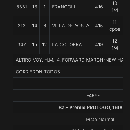
10
5331
13
1
FRANCOLI
416
5
1/4
11
212
14
6
VILLA DE AOSTA
415
5
cpos
12
347
15
12
LA COTORRA
419
5
1/4
ALTIRO VOY, H.M., 4. FORWARD MARCH-NEW H
CORRIERON TODOS.
-496-
8a.- Premio PROLOGO, 1600 m
Pista Normal