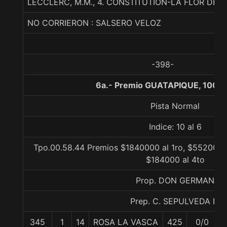
LECCLERC, M.M., 4. CONSTITUTION-LA FLOR DE
NO CORRIERON : SALSERO VELOZ
-398-
6a.- Premio GUATAPIQUE, 1000
Pista Normal
Indice: 10 al 6
Tpo.00.58.44 Premios $1840000 al 1ro, $552000 a
$184000 al 4to
Prop. DON GERMAN
Prep. C. SEPULVEDA B.
345
1
14
ROSA LA VASCA
425
0/0
5