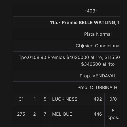
-403-
11a.- Premio BELLE WATLING, 120
Pista Normal
Cl�sico Condicional
Tpo.01.08.90 Premios $4620000 al 1ro, $1155000 
$346500 al 4to
Prop. VENDAVAL
Prep. C. URBINA H.
31
1
5
LUCKINESS
492
0/0
5
5
275
2
7
MELIQUE
446
5
cpos.