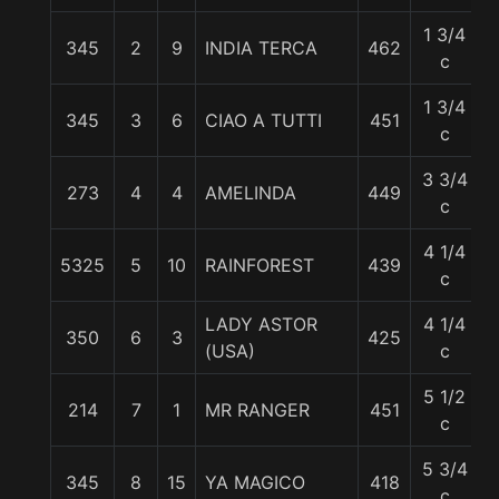
1 3/4
345
2
9
INDIA TERCA
462
5
c
1 3/4
345
3
6
CIAO A TUTTI
451
5
c
3 3/4
273
4
4
AMELINDA
449
5
c
4 1/4
5325
5
10
RAINFOREST
439
5
c
LADY ASTOR
4 1/4
350
6
3
425
5
(USA)
c
5 1/2
214
7
1
MR RANGER
451
5
c
5 3/4
345
8
15
YA MAGICO
418
5
c