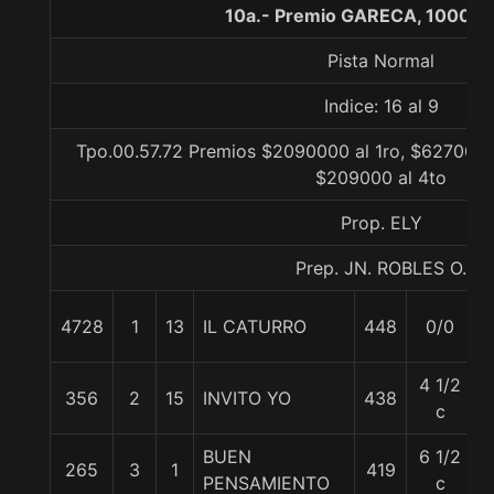
10a.- Premio GARECA, 1000 m
Pista Normal
Indice: 16 al 9
Tpo.00.57.72 Premios $2090000 al 1ro, $627000 a
$209000 al 4to
Prop. ELY
Prep. JN. ROBLES O.
4728
1
13
IL CATURRO
448
0/0
5
4 1/2
356
2
15
INVITO YO
438
5
c
BUEN
6 1/2
265
3
1
419
5
PENSAMIENTO
c