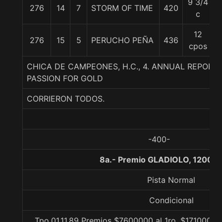
9 3/4
276
14
7
STORM OF TIME
420
5
c
12
276
15
5
PERUCHO PEÑA
436
5
cpos
CHICA DE CAMPEONES, H.C., 4. ANNUAL REPORT-
PASSION FOR GOLD
CORRIERON TODOS.
-400-
8a.- Premio GLADIOLO, 1200 m
Pista Normal
Condicional
Tpo.01.11.89 Premios $7600000 al 1ro, $1710000 