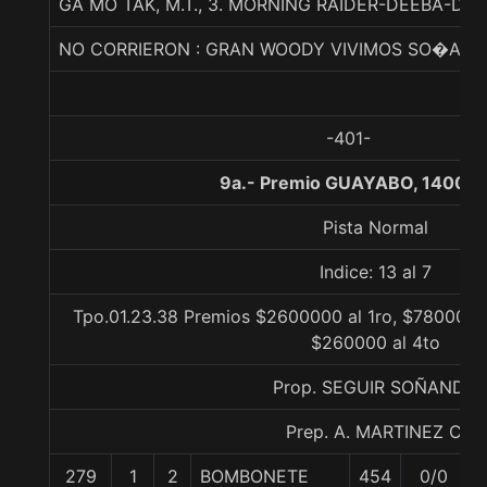
GA MO TAK, M.T., 3. MORNING RAIDER-DEEBA-DU
NO CORRIERON : GRAN WOODY VIVIMOS SO�AND
-401-
9a.- Premio GUAYABO, 1400 m
Pista Normal
Indice: 13 al 7
Tpo.01.23.38 Premios $2600000 al 1ro, $780000 a
$260000 al 4to
Prop. SEGUIR SOÑANDO
Prep. A. MARTINEZ C.
279
1
2
BOMBONETE
454
0/0
5