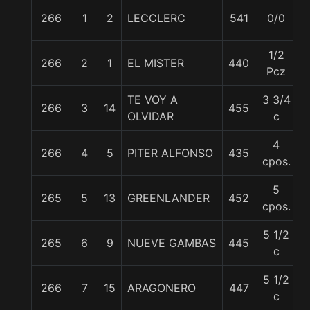
266
1
2
LECCLERC
541
0/0
5
1/2
266
2
1
EL MISTER
440
5
Pcz
TE VOY A
3 3/4
266
3
14
455
5
OLVIDAR
c
4
266
4
5
PITER ALFONSO
435
5
cpos.
5
265
5
13
GREENLANDER
452
5
cpos.
5 1/2
265
6
9
NUEVE GAMBAS
445
5
c
5 1/2
266
7
15
ARAGONERO
447
5
c