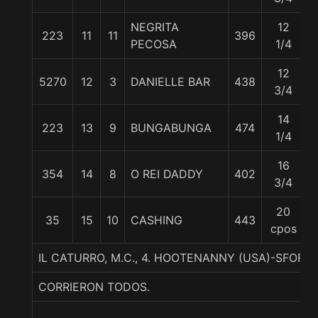
NEGRITA
12
223
11
11
396
5
PECOSA
1/4
12
5270
12
3
DANIELLE BAR
438
5
3/4
14
223
13
9
BUNGABUNGA
474
5
1/4
16
354
14
8
O REI DADDY
402
5
3/4
20
35
15
10
CASHING
443
5
cpos
IL CATURRO, M.C., 4. HOOTENANNY (USA)-SFORZ
CORRIERON TODOS.