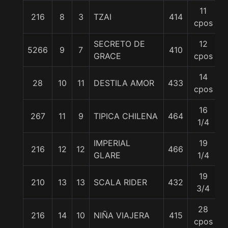
11
216
8
3
TZAI
414
5
cpos
SECRETO DE
12
5266
9
7
410
5
GRACE
cpos
14
28
10
11
DESTILA AMOR
433
5
cpos
16
267
11
9
TIPICA CHILENA
464
5
1/4
IMPERIAL
19
216
12
12
466
5
GLARE
1/4
19
210
13
13
SCALA RIDER
432
5
3/4
28
216
14
10
NIÑA VIAJERA
415
5
cpos