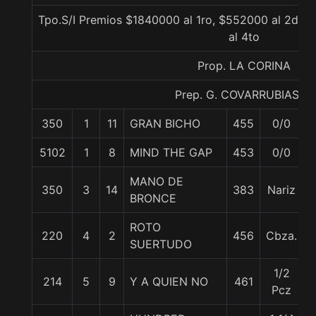
Tpo.S/I Premios $1840000 al 1ro, $552000 al 2do,
al 4to
Prop. LA CORINA
Prep. G. COVARRUBIAS E.
350
1
11
GRAN BICHO
455
0/0
5
5102
1
8
MIND THE GAP
453
0/0
5
MANO DE
350
3
14
383
Nariz
5
BRONCE
ROTO
220
4
2
456
Cbza.
5
SUERTUDO
1/2
214
5
9
Y A QUIEN NO
461
5
Pcz