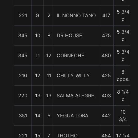
5 3/4
221
9
2
IL NONNO TANO
417
5
c
5 3/4
345
10
8
DR HOUSE
475
5
c
5 3/4
345
11
12
CORNECHE
480
5
c
8
210
12
11
CHILLY WILLY
425
5
cpos.
8 1/4
220
13
13
SALMA ALEGRE
403
5
c
10
351
14
5
YEGUA LOBA
442
5
3/4
221
15
7
THOTHO
454
17 1/4
5