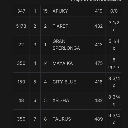
347
1
15
APUKY
419
0/0
5
3 1/2
5173
2
2
TIARET
432
5
c
GRAN
5 1/4
22
3
1
413
5
SPERLONGA
c
6
350
4
14
MAYA KA
475
5
cpos.
8 3/4
150
5
4
CITY BLUE
418
5
c
8 3/4
48
6
5
XEL-HA
432
5
c
9 3/4
350
7
8
TAURUS
489
5
c