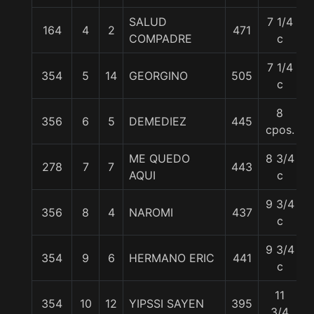
SALUD
7 1/4
164
4
2
471
5
COMPADRE
c
7 1/4
354
5
14
GEORGINO
505
5
c
8
356
6
5
DEMEDIEZ
445
5
cpos.
ME QUEDO
8 3/4
278
7
7
443
5
AQUI
c
9 3/4
356
8
4
NAROMI
437
5
c
9 3/4
354
9
6
HERMANO ERIC
441
5
c
11
354
10
12
YIPSSI SAYEN
395
5
3/4