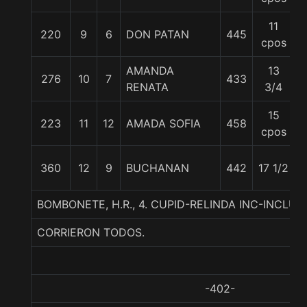
11
220
9
6
DON PATAN
445
5
cpos
AMANDA
13
276
10
7
433
5
RENATA
3/4
15
223
11
12
AMADA SOFIA
458
5
cpos
360
12
9
BUCHANAN
442
17 1/2
5
BOMBONETE, H.R., 4. CUPID-RELINDA INC-INCLUD
CORRIERON TODOS.
-402-