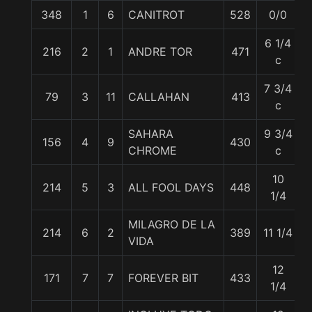
348
1
6
CANITROT
528
0/0
5
6 1/4
216
2
1
ANDRE TOR
471
5
c
7 3/4
79
3
11
CALLAHAN
413
5
c
SAHARA
9 3/4
156
4
9
430
5
CHROME
c
10
214
5
3
ALL FOOL DAYS
448
5
1/4
MILAGRO DE LA
214
6
2
389
11 1/4
5
VIDA
12
171
7
7
FOREVER BIT
433
5
1/4