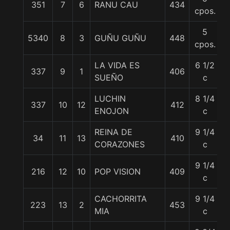
351
7
6
RANU CAU
434
5
cpos.
5
5340
8
3
GUÑU GUÑU
448
5
cpos.
LA VIDA ES
6 1/2
337
9
1
406
5
SUEÑO
c
LUCHIN
8 1/4
337
10
12
412
5
ENOJON
c
REINA DE
9 1/4
34
11
13
410
5
CORAZONES
c
9 1/4
216
12
10
POP VISION
409
5
c
CACHORRITA
9 1/4
223
13
2
453
5
MIA
c