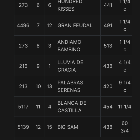
HUNDRED
1 1/4
273
6
6
441
5
KISSES
c
1 1/4
4496
7
12
GRAN FEUDAL
491
5
c
ANDIAMO
1 1/4
273
8
3
513
5
BAMBINO
c
LLUVIA DE
4 1/4
216
9
1
438
5
GRACIA
c
PALABRAS
9 1/4
213
10
13
420
5
SERENAS
c
BLANCA DE
5117
11
4
454
11 1/4
5
CASTILLA
60
5139
12
15
BIG SAM
438
5
3/4