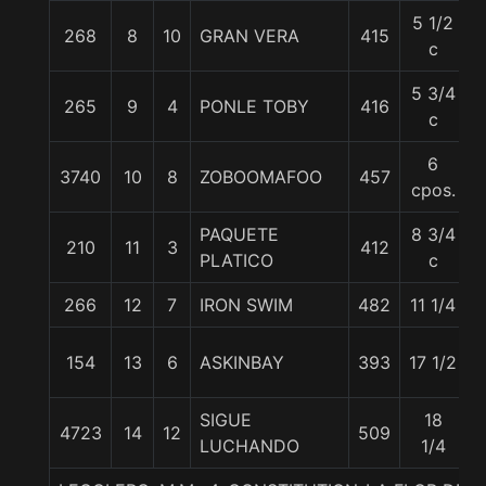
5 1/2
268
8
10
GRAN VERA
415
5
c
5 3/4
265
9
4
PONLE TOBY
416
5
c
6
3740
10
8
ZOBOOMAFOO
457
5
cpos.
PAQUETE
8 3/4
210
11
3
412
5
PLATICO
c
266
12
7
IRON SWIM
482
11 1/4
5
154
13
6
ASKINBAY
393
17 1/2
5
SIGUE
18
4723
14
12
509
5
LUCHANDO
1/4