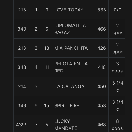
213
1
3
LOVE TODAY
533
0/0
5
DIPLOMATICA
2
349
2
6
466
5
SAGAZ
cpos
2
213
3
13
MIA PANCHITA
426
5
cpos
PELOTA EN LA
3
348
4
11
416
5
RED
cpos.
3 1/4
214
5
1
LA CATANGA
450
5
c
3 1/4
349
6
15
SPIRIT FIRE
453
6
c
LUCKY
8
4399
7
5
468
5
MANDATE
cpos.