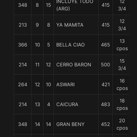
INCLUYE TODO
12
348
8
15
415
5
(ARG)
3/4
12
213
9
8
YA MAMITA
415
5
3/4
13
366
10
5
BELLA CIAO
465
5
cpos
15
214
11
12
CERRO BARON
500
5
3/4
16
264
12
10
ASWARI
421
5
cpos
18
214
13
4
CAICURA
483
5
cpos
20
348
14
14
GRAN BENY
452
5
cpos