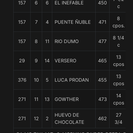
157
6
6
EL INEFABLE
450
5
c
8
157
7
4
PUENTE ÑUBLE
471
5
cpos.
8 1/4
157
8
11
RIO DUMO
477
5
c
13
29
9
14
VERSERO
465
5
cpos
13
376
10
5
LUCA PRODAN
455
5
cpos
14
271
11
13
GOWTHER
473
5
cpos
HUEVO DE
27
271
12
2
462
5
CHOCOLATE
3/4