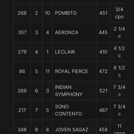
3/4
268
2
10
POMBITO
451
5
cpo
2 1/4
357
3
4
AERONCA
445
5
c
4 1/2
279
4
1
LECLAIR
410
5
c
6 1/2
86
5
11
ROYAL FIERCE
472
5
c
INDIAN
7 3/4
269
6
3
521
5
SYMPHONY
c
SONO
7 3/4
217
7
5
487
5
CONTENTO
c
11
348
8
8
JOVEN SAGAZ
458
5
cpos