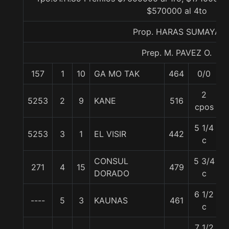
$570000 al 4to
Prop. HARAS SUMAYA
Prep. M. PAVEZ O.
157
1
10
GA MO TAK
464
0/0
5
2
5253
2
9
KANE
516
5
cpos
5 1/4
5253
3
1
EL VISIR
442
5
c
CONSUL
5 3/4
271
4
15
479
5
DORADO
c
6 1/2
----
5
3
KAUNAS
461
5
c
7 1/2