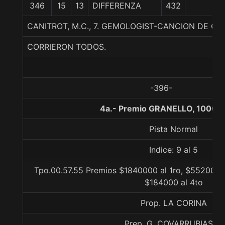
346
15
13
DIFFERENZA
432
5
CANITROT, M.C., 7. GEMOLOGIST-CANCION DE G
CORRIERON TODOS.
-396-
4a.- Premio GRANELLO, 1000 m
Pista Normal
Indice: 9 al 5
Tpo.00.57.55 Premios $1840000 al 1ro, $552000 a
$184000 al 4to
Prop. LA CORINA
Prep. G. COVARRUBIAS E.