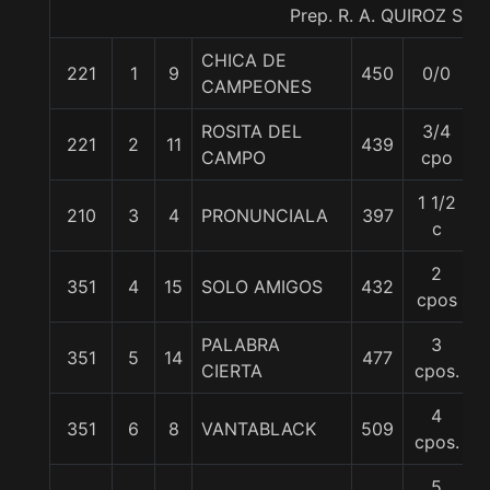
Prep. R. A. QUIROZ S.
CHICA DE
221
1
9
450
0/0
5
CAMPEONES
ROSITA DEL
3/4
221
2
11
439
5
CAMPO
cpo
1 1/2
210
3
4
PRONUNCIALA
397
5
c
2
351
4
15
SOLO AMIGOS
432
5
cpos
PALABRA
3
351
5
14
477
5
CIERTA
cpos.
4
351
6
8
VANTABLACK
509
5
cpos.
5