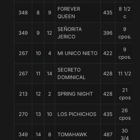
FOREVER
8 1/2
348
8
9
435
5
QUEEN
c
SEÑORITA
9
349
9
12
396
5
JERICO
cpos.
9
267
10
4
MI UNICO NIETO
422
5
cpos.
SECRETO
267
11
14
428
11 1/2
5
DOMINICAL
21
213
12
2
SPRING NIGHT
428
5
cpos
26
270
13
10
LOS PICHICHOS
435
5
cpos
30
349
14
8
TOMAHAWK
487
5
3/4