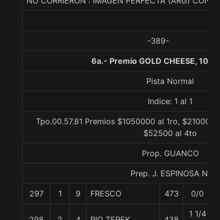
NO CORRIERON : IMAGEN PERFECTA (ARG) CONV
-389-
6a.- Premio GOLD CHEESE, 1000
Pista Normal
Indice: 1 al 1
Tpo.00.57.81 Premios $1050000 al 1ro, $210000 a
$52500 al 4to
Prop. GUANCO
Prep. J. ESPINOSA N.
297
1
9
FRESCO
473
0/0
1 1/4
298
2
4
RIO TEREK
438