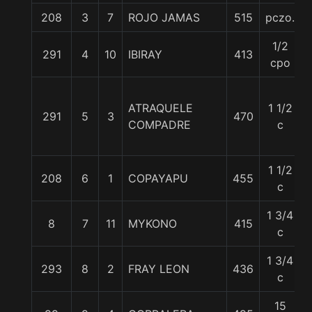
208
3
7
ROJO JAMAS
515
pczo.
1/2
291
4
10
IBIRAY
413
cpo
ATRAQUELE
1 1/2
291
5
3
470
COMPADRE
c
1 1/2
208
6
1
COPAYAPU
455
c
1 3/4
8
7
11
MYKONO
415
c
1 3/4
293
8
2
FRAY LEON
436
c
15