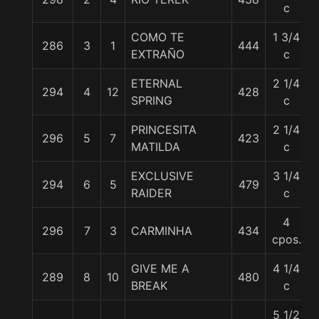
c
COMO TE
1 3/4
286
3
1
444
EXTRAÑO
c
ETERNAL
2 1/4
294
4
12
428
SPRING
c
PRINCESITA
2 1/4
296
5
7
423
MATILDA
c
EXCLUSIVE
3 1/4
294
6
5
479
RAIDER
c
4
296
7
3
CARMINHA
434
cpos.
GIVE ME A
4 1/4
289
8
10
480
BREAK
c
5 1/2