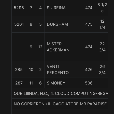
8 1/2
5296
7
4
SU REINA
474
c
12
5261
8
5
DURGHAM
475
1/4
MISTER
22
----
9
12
474
ACKERMAN
3/4
VENTI
26
285
10
2
426
PERCENTO
3/4
287
11
6
SIMONEY
506
QUE LIIINDA, H.C., 4. CLOUD COMPUTING-REGAL
NO CORRIERON : IL CACCIATORE MR PARADISE