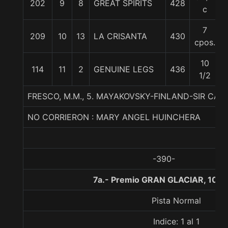
202
9
8
GREAT SPIRITS
428
c
7
209
10
13
LA CRISANTA
430
cpos.
10
114
11
2
GENUINE LEGS
436
1/2
FRESCO, M.M., 5. MAYAKOVSKY-FINLAND-SIR CAT
NO CORRIERON : MARY ANGEL HUINCHERA
-390-
7a.- Premio GRAN GLACIAR, 100
Pista Normal
Indice: 1 al 1