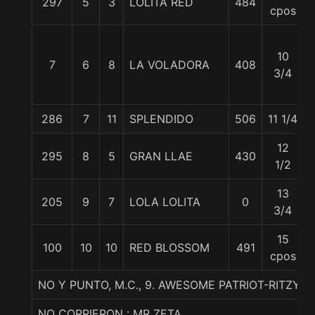
297
5
3
LOLITA RED
484
cpos
10
7
6
8
LA VOLADORA
408
3/4
286
7
11
SPLENDIDO
506
11 1/4
12
295
8
5
GRAN LLAE
430
1/2
13
205
9
7
LOLA LOLITA
0
3/4
15
100
10
10
RED BLOSSOM
491
cpos
NO Y PUNTO, M.C., 9. AWESOME PATRIOT-RITZY-
NO CORRIERON : MR ZETA