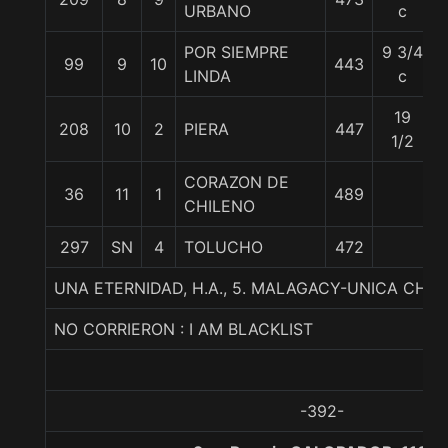
URBANO
c
POR SIEMPRE
9 3/4
99
9
10
443
LINDA
c
19
208
10
2
PIERA
447
1/2
CORAZON DE
36
11
1
489
CHILENO
297
SN
4
TOLUCHO
472
UNA ETERNIDAD, H.A., 5. MALAGACY-UNICA CHICA
NO CORRIERON : I AM BLACKLIST
-392-