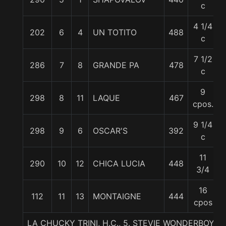
c
4 1/4
202
6
4
UN TOTITO
488
c
7 1/2
286
7
8
GRANDE PA
478
c
9
298
8
11
LAQUE
467
cpos.
9 1/4
298
9
6
OSCAR'S
392
c
11
290
10
12
CHICA LUCIA
448
3/4
16
112
11
13
MONTAIGNE
444
cpos
LA CHUCKY TRINI, H.C., 5. STEVIE WONDERBOY-