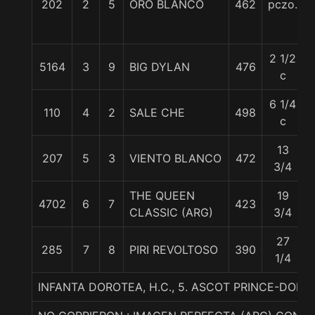
202
2
5
ORO BLANCO
462
pczo.
2 1/2
5164
3
9
BIG DYLAN
476
c
6 1/4
110
4
2
SALE CHE
498
c
13
207
5
3
VIENTO BLANCO
472
3/4
THE QUEEN
19
4702
6
7
423
CLASSIC (ARG)
3/4
27
285
7
8
PIRI REVOLTOSO
390
1/4
INFANTA DOROTEA, H.C., 5. ASCOT PRINCE-DOÑ