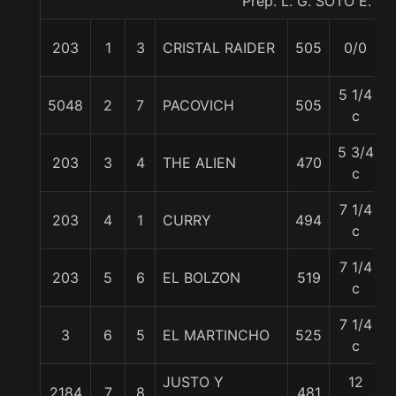
Prep. L. G. SOTO E.
203
1
3
CRISTAL RAIDER
505
0/0
5 1/4
5048
2
7
PACOVICH
505
c
5 3/4
203
3
4
THE ALIEN
470
c
7 1/4
203
4
1
CURRY
494
c
7 1/4
203
5
6
EL BOLZON
519
c
7 1/4
3
6
5
EL MARTINCHO
525
c
JUSTO Y
12
2184
7
8
481