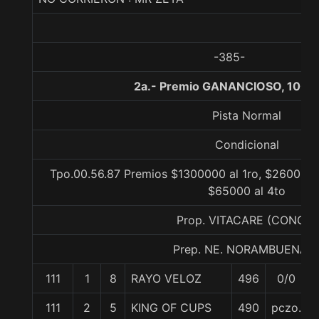
-385-
2a.- Premio GANANCIOSO, 1000
Pista Normal
Condicional
Tpo.00.56.87 Premios $1300000 al 1ro, $260000 a
$65000 al 4to
Prop. VITACARE (CONCE)
Prep. NE. NORAMBUENA B
111
1
8
RAYO VELOZ
496
0/0
111
2
5
KING OF CUPS
490
pczo.