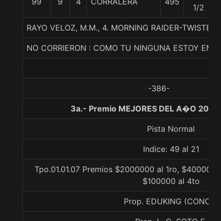
99
9
4
CORRALERA
495
1/2
RAYO VELOZ, M.M., 4. MORNING RAIDER-TWISTED
NO CORRIERON : COMO TU NINGUNA ESTOY EN CR
-386-
3a.- Premio MEJORES DEL A�O 2023,
Pista Normal
Indice: 49 al 21
Tpo.01.01.07 Premios $2000000 al 1ro, $400000 a
$100000 al 4to
Prop. EDUKING (CONCE)