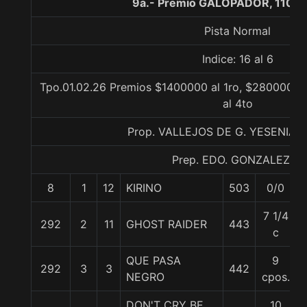
9a.- Premio GALOPADOR, 1100 
Pista Normal
Indice: 16 al 6
Tpo.01.02.26 Premios $1400000 al 1ro, $280000 al
al 4to
Prop. VALLEJOS DE G. YESENIA 
Prep. EDO. GONZALEZ S.
8
1
12
KIRINO
503
0/0
7 1/4
292
2
11
GHOST RAIDER
443
c
QUE PASA
9
292
3
3
442
NEGRO
cpos.
DON'T CRY BE
10