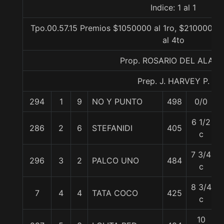
Indice: 1 al 1
Tpo.00.57.15 Premios $1050000 al 1ro, $210000 al
al 4to
Prop. ROSARIO DEL ALAM
Prep. J. HARVEY P.
294
1
9
NO Y PUNTO
498
0/0
6 1/2
286
2
6
STEFANIDI
405
c
7 3/4
296
3
2
PALCO UNO
484
c
8 3/4
7
4
4
TATA COCO
425
c
10