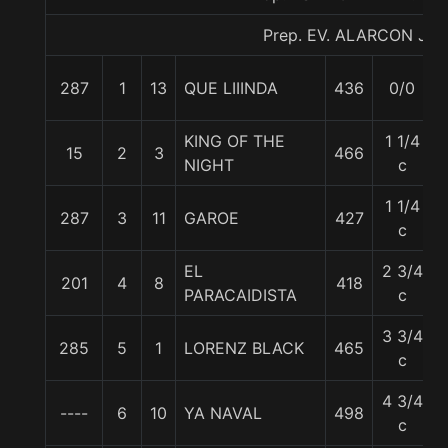
Prep. EV. ALARCON J.
287
1
13
QUE LIIINDA
436
0/0
KING OF THE
1 1/4
15
2
3
466
NIGHT
c
1 1/4
287
3
11
GAROE
427
c
EL
2 3/4
201
4
8
418
PARACAIDISTA
c
3 3/4
285
5
1
LORENZ BLACK
465
c
4 3/4
----
6
10
YA NAVAL
498
c