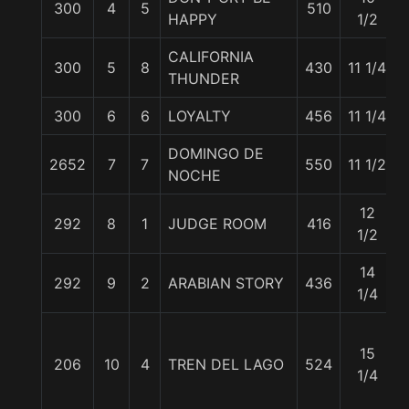
300
4
5
510
HAPPY
1/2
CALIFORNIA
300
5
8
430
11 1/4
THUNDER
300
6
6
LOYALTY
456
11 1/4
DOMINGO DE
2652
7
7
550
11 1/2
NOCHE
12
292
8
1
JUDGE ROOM
416
1/2
14
292
9
2
ARABIAN STORY
436
1/4
15
206
10
4
TREN DEL LAGO
524
1/4