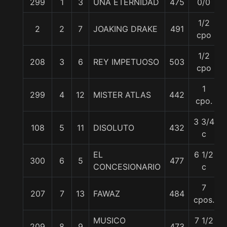
299
1
3
UNA ETERNIDAD
475
0/0
1/2
2
2
7
JOAKING DRAKE
491
cpo
1/2
208
3
6
REY IMPETUOSO
503
cpo
1
299
4
12
MISTER ATLAS
442
cpo.
3 3/4
108
5
11
DISOLUTO
432
c
EL
6 1/2
300
6
5
477
CONCESIONARIO
c
7
207
7
13
FAWAZ
484
cpos.
MUSICO
7 1/2
209
8
9
473