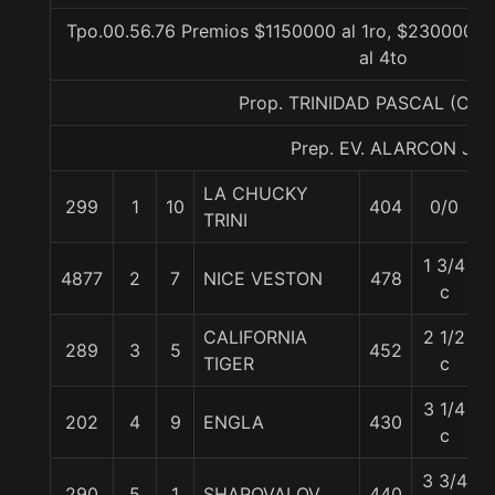
Tpo.00.56.76 Premios $1150000 al 1ro, $230000 al
al 4to
Prop. TRINIDAD PASCAL (CO
Prep. EV. ALARCON J.
LA CHUCKY
299
1
10
404
0/0
TRINI
1 3/4
4877
2
7
NICE VESTON
478
c
CALIFORNIA
2 1/2
289
3
5
452
TIGER
c
3 1/4
202
4
9
ENGLA
430
c
3 3/4
290
5
1
SHAPOVALOV
440