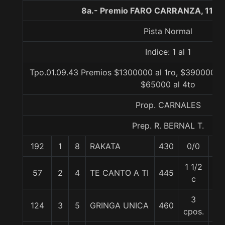
8a.- Premio FARO CARRANZA, 1100
Pista Normal
Indice: 1 al 1
Tpo.01.09.43 Premios $1300000 al 1ro, $390000 al
$65000 al 4to
Prop. CARNALES
Prep. R. BERNAL T.
192
1
8
RAKATA
430
0/0
57
1 1/2
57
2
4
TE CANTO A TI
445
57
c
3
124
3
5
GRINGA UNICA
460
57
cpos.