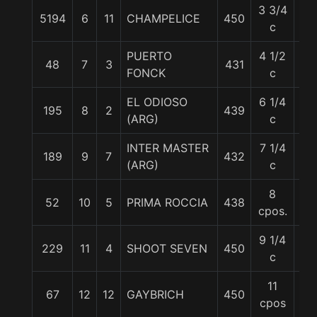
3 3/4
5194
6
11
CHAMPELICE
450
57
c
PUERTO
4 1/2
48
7
3
431
58
FONCK
c
EL ODIOSO
6 1/4
195
8
2
439
58
(ARG)
c
INTER MASTER
7 1/4
189
9
7
432
54.
(ARG)
c
8
52
10
5
PRIMA ROCCIA
438
58
cpos.
9 1/4
229
11
4
SHOOT SEVEN
450
54
c
11
67
12
12
GAYBRICH
450
55
cpos