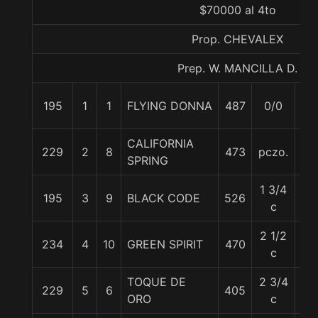
$70000 al 4to
Prop. CHEVALEX
Prep. W. MANCILLA D.
195
1
1
FLYING DONNA
487
0/0
59
CALIFORNIA
229
2
8
473
pczo.
55
SPRING
1 3/4
195
3
9
BLACK CODE
526
57
c
2 1/2
234
4
10
GREEN SPIRIT
470
59
c
TOQUE DE
2 3/4
229
5
6
405
54.
ORO
c