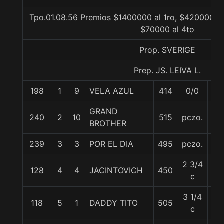
Tpo.01.08.56 Premios $1400000 al 1ro, $420000 al
$70000 al 4to
Prop. SVERIGE
Prep. JS. LEIVA L.
198
1
9
VELA AZUL
414
0/0
56
GRAND
240
2
10
515
pczo.
58
BROTHER
239
3
3
POR EL DIA
495
pczo.
56
2 3/4
128
4
4
JACINTOVICH
450
55.
c
3 1/4
118
5
1
DADDY TITO
505
58
c