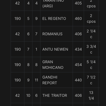
TARANTINO
2
42
4
4
405
57
(ARG)
cpos
2
190
5
9
EL REGENTO
460
57
cpos
2 1/4
42
6
7
ROMANIUS
406
57
c
3 3/4
190
7
1
ANTU NEWEN
434
57
c
GRAN
5 1/4
190
8
8
454
57
MOHICANO
c
GANDHI
7 1/2
190
9
11
440
57
REPORT
c
13
42
10
6
THE TRAITOR
406
57.
1/4