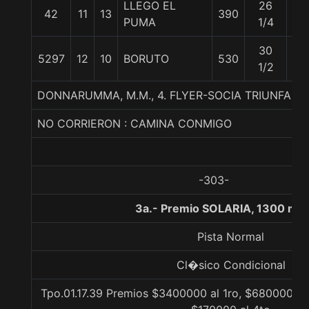
LLEGO EL
26
42
11
13
390
54
PUMA
1/4
30
5297
12
10
BORUTO
530
57
1/2
DONNARUMMA, M.M., 4. FLYER-SOCIA TRIUNFAL-
NO CORRIERON : CAMINA CONMIGO
-303-
3a.- Premio SOLARIA, 1300 met
Pista Normal
Cl�sico Condicional
Tpo.01.17.39 Premios $3400000 al 1ro, $680000 al