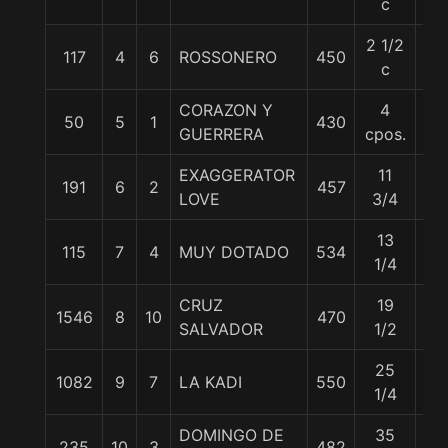
c
2 1/2
117
4
6
ROSSONERO
450
57
c
CORAZON Y
4
50
5
1
430
57
GUERRERA
cpos.
EXAGGERATOR
11
191
6
2
457
57
LOVE
3/4
13
115
7
4
MUY DOTADO
534
57
1/4
CRUZ
19
1546
8
10
470
57
SALVADOR
1/2
25
1082
9
7
LA KADI
550
57
1/4
DOMINGO DE
35
235
10
3
482
57