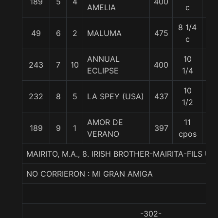
189
5
4
400
57
AMELIA
c
8 1/4
49
6
2
MALUMA
475
57
c
ANNUAL
10
243
7
10
400
57
ECLIPSE
1/4
10
232
8
5
LA SPEY (USA)
437
57
1/2
AMOR DE
11
189
9
1
397
57
VERANO
cpos
MAIRITO, M.A., 8. IRISH BROTHER-MAIRITA-FILS U
NO CORRIERON : MI GRAN AMIGA
-302-