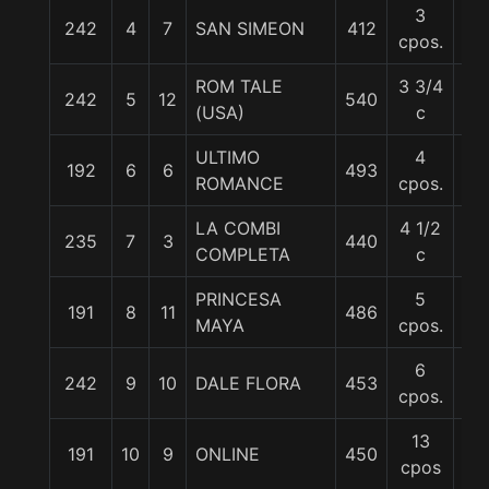
3
242
4
7
SAN SIMEON
412
57.
cpos.
ROM TALE
3 3/4
242
5
12
540
57
(USA)
c
ULTIMO
4
192
6
6
493
57
ROMANCE
cpos.
LA COMBI
4 1/2
235
7
3
440
57
COMPLETA
c
PRINCESA
5
191
8
11
486
57
MAYA
cpos.
6
242
9
10
DALE FLORA
453
57
cpos.
13
191
10
9
ONLINE
450
57
cpos