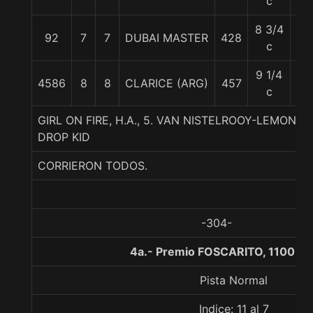
c
8 3/4
92
7
7
DUBAI MASTER
428
53
c
9 1/4
4586
8
8
CLARICE (ARG)
457
53
c
GIRL ON FIRE, H.A., 5. VAN NISTELROOY-LEMON 
DROP KID
CORRIERON TODOS.
-304-
4a.- Premio FOSCARITO, 1100 m
Pista Normal
Indice: 11 al 7