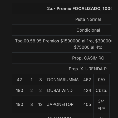
2a.- Premio FOCALIZADO, 1000 m
Pista Normal
Condicional
Tpo.00.58.95 Premios $1500000 al 1ro, $300000 al
$75000 al 4to
Prop. CASIMIRO
Prep. X. URENDA P.
42
1
3
DONNARUMMA
462
0/0
57
190
2
2
DUBAI WIND
424
Cbza.
57
3/4
190
3
12
JAPONEITOR
405
57
cpo