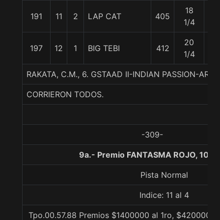
18
191
11
2
LAP CAT
405
57
1/4
20
197
12
1
BIG TEBI
412
57
1/4
RAKATA, C.M., 6. GSTAAD II-INDIAN PASSION-ARAG
CORRIERON TODOS.
-309-
9a.- Premio FANTASMA ROJO, 1000
Pista Normal
Indice: 11 al 4
Tpo.00.57.88 Premios $1400000 al 1ro, $420000 al