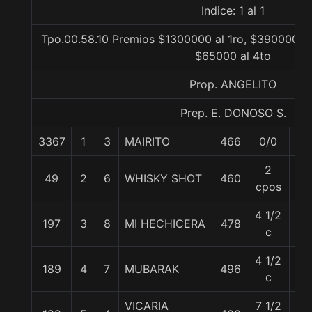
Indice: 1 al 1
Tpo.00.58.10 Premios $1300000 al 1ro, $390000 al
$65000 al 4to
Prop. ANGELITO
Prep. E. DONOSO S.
3367
1
3
MAIRITO
466
0/0
57
2
49
2
6
WHISKY SHOT
460
57
cpos
4 1/2
197
3
8
MI HECHICERA
478
57
c
4 1/2
189
4
7
MUBARAK
496
57
c
VICARIA
7 1/2