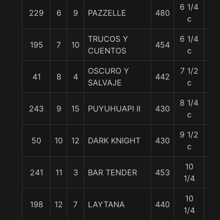
6 1/4
229
6
9
PAZZELLE
480
55
c
TRUCOS Y
6 1/4
195
7
10
454
57
CUENTOS
c
OSCURO Y
7 1/2
41
8
4
442
54
SALVAJE
c
8 1/4
243
9
15
PUYUHUAPI II
430
54
c
9 1/2
50
10
12
DARK KNIGHT
430
54
c
10
241
11
3
BAR TENDER
453
55
1/4
10
198
12
7
LAYTANA
440
54
1/4