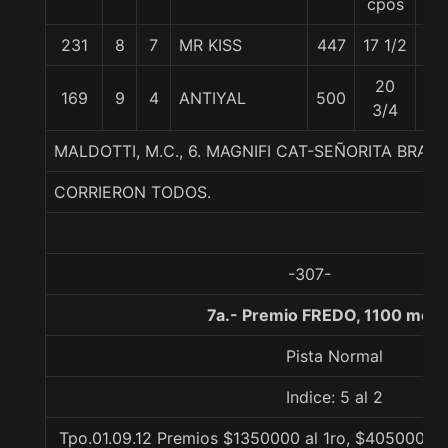
cpos
231
8
7
MR KISS
447
17 1/2
56
20
169
9
4
ANTIYAL
500
54
3/4
MALDOTTI, M.C., 6. MAGNIFI CAT-SEÑORITA BRA
CORRIERON TODOS.
-307-
7a.- Premio FREDO, 1100 metr
Pista Normal
Indice: 5 al 2
Tpo.01.09.12 Premios $1350000 al 1ro, $405000 al