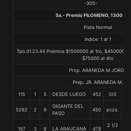
-305-
5a.- Premio FILOMENO, 1300 me
Pista Normal
Indice: 1 al 1
Tpo.01.23.44 Premios $1500000 al 1ro, $450000 al
$75000 al 4to
Prop. ARANEDA M JORGE
Prep. JR. ARANEDA M.
115
1
5
DESDE LUEGO
452
0/0
57
GIGANTE DEL
5282
2
9
450
pczo.
57
PASO
2 1/2
197
3
8
LA ARAUCANA
478
57