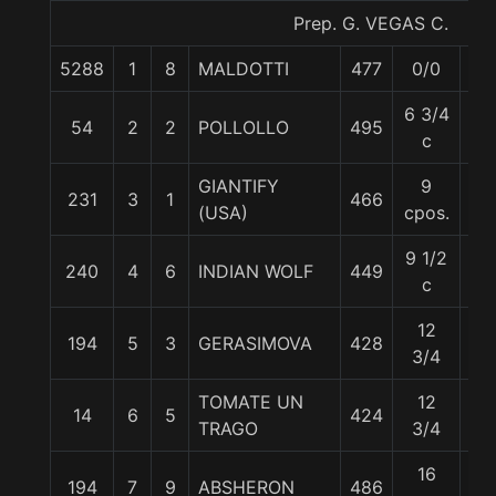
Prep. G. VEGAS C.
5288
1
8
MALDOTTI
477
0/0
56
6 3/4
54
2
2
POLLOLLO
495
57
c
GIANTIFY
9
231
3
1
466
59
(USA)
cpos.
9 1/2
240
4
6
INDIAN WOLF
449
53.
c
12
194
5
3
GERASIMOVA
428
58
3/4
TOMATE UN
12
14
6
5
424
59
TRAGO
3/4
16
194
7
9
ABSHERON
486
56