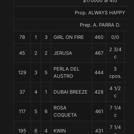
$170000 al 4to
Prop. ALWAYS HAPPY
Prep. A. PARRA D.
78
1
3
GIRL ON FIRE
460
0/0
56.
2 3/4
45
2
2
JERUSA
467
54
c
PERLA DEL
3
129
3
5
444
61
AUSTRO
cpos.
4 1/2
37
4
1
DUBAI BREEZE
428
61
c
ROSA
7 1/4
117
5
6
461
53
COQUETA
c
7 1/4
195
6
4
KWIN
431
53.