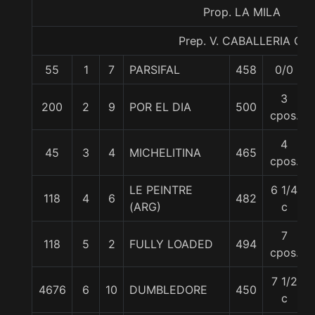
Prop. LA MILA
Prep. V. CABALLERIA C.
55
1
7
PARSIFAL
458
0/0
3
200
2
9
POR EL DIA
500
cpos.
4
45
3
4
MICHELITINA
465
cpos.
LE PEINTRE
6 1/4
118
4
6
482
(ARG)
c
7
118
5
2
FULLY LOADED
494
cpos.
7 1/2
4676
6
10
DUMBLEDORE
450
c