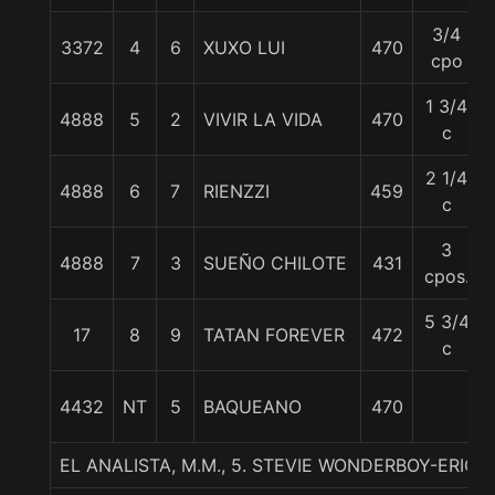
3/4
3372
4
6
XUXO LUI
470
cpo
1 3/4
4888
5
2
VIVIR LA VIDA
470
c
2 1/4
4888
6
7
RIENZZI
459
c
3
4888
7
3
SUEÑO CHILOTE
431
cpos.
5 3/4
17
8
9
TATAN FOREVER
472
c
4432
NT
5
BAQUEANO
470
EL ANALISTA, M.M., 5. STEVIE WONDERBOY-ERI