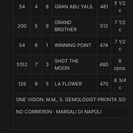
5 1/2
54
4
8
GRAN ABU YALIL
481
c
GRAND
7 1/2
200
5
9
512
BROTHER
c
7 1/2
54
6
1
WINNING POINT
474
c
SHOT THE
8
5152
7
3
480
MOON
cpos.
8 3/4
126
8
5
LA FLOWER
470
c
ONE VISION, M.M., 5. GEMOLOGIST-PRONTA SONR
NO CORRIERON : MARSALI DI NAPOLI