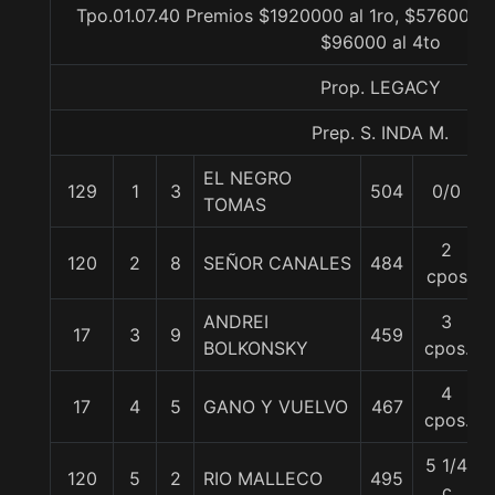
Tpo.01.07.40 Premios $1920000 al 1ro, $576000 a
$96000 al 4to
Prop. LEGACY
Prep. S. INDA M.
EL NEGRO
129
1
3
504
0/0
TOMAS
2
120
2
8
SEÑOR CANALES
484
cpos
ANDREI
3
17
3
9
459
BOLKONSKY
cpos.
4
17
4
5
GANO Y VUELVO
467
cpos.
5 1/4
120
5
2
RIO MALLECO
495
c