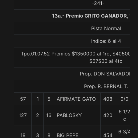
-241-
13a.- Premio GRITO GANADOR, 110
Pista Normal
Indice: 6 al 4
Tpo.01.07.52 Premios $1350000 al 1ro, $405000 a
$67500 al 4to
Prop. DON SALVADOR
Prep. R. BERNAL T.
57
1
5
AFIRMATE GATO
408
0/0
6 1/2
127
2
16
PABLOSKY
420
c
6 3/4
18
3
8
BIG PEPE
454