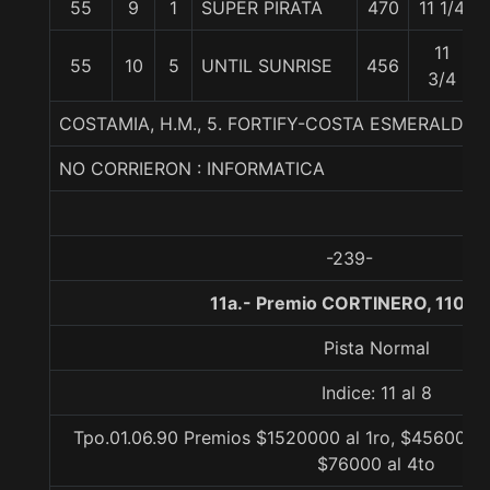
55
9
1
SUPER PIRATA
470
11 1/4
11
55
10
5
UNTIL SUNRISE
456
3/4
COSTAMIA, H.M., 5. FORTIFY-COSTA ESMERALDA 
NO CORRIERON : INFORMATICA
-239-
11a.- Premio CORTINERO, 1100 
Pista Normal
Indice: 11 al 8
Tpo.01.06.90 Premios $1520000 al 1ro, $456000 a
$76000 al 4to