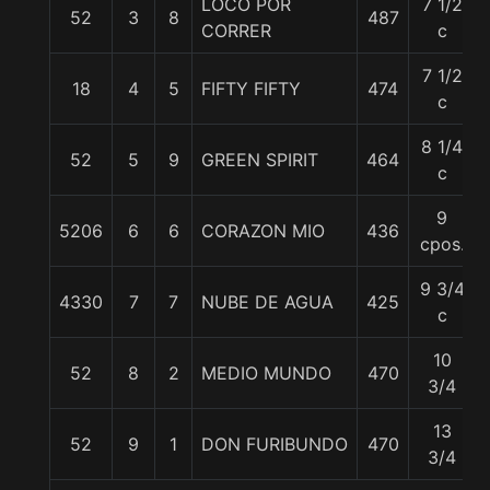
LOCO POR
7 1/2
52
3
8
487
CORRER
c
7 1/2
18
4
5
FIFTY FIFTY
474
c
8 1/4
52
5
9
GREEN SPIRIT
464
c
9
5206
6
6
CORAZON MIO
436
cpos.
9 3/4
4330
7
7
NUBE DE AGUA
425
c
10
52
8
2
MEDIO MUNDO
470
3/4
13
52
9
1
DON FURIBUNDO
470
3/4