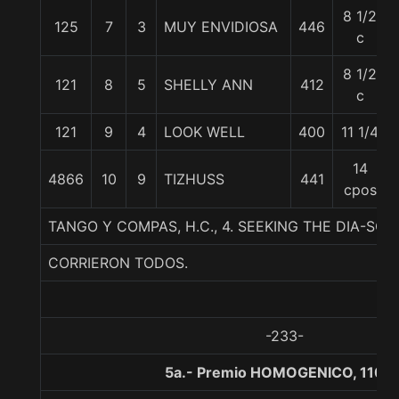
8 1/2
125
7
3
MUY ENVIDIOSA
446
c
8 1/2
121
8
5
SHELLY ANN
412
c
121
9
4
LOOK WELL
400
11 1/4
14
4866
10
9
TIZHUSS
441
cpos
TANGO Y COMPAS, H.C., 4. SEEKING THE DIA-S
CORRIERON TODOS.
-233-
5a.- Premio HOMOGENICO, 1100