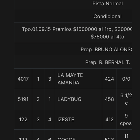
Pista Normal
Condicional
Tpo.01.09.15 Premios $1500000 al 1ro, $300000 a
$75000 al 4to
Prop. BRUNO ALONSO
Prep. R. BERNAL T.
LA MAYTE
4017
1
3
424
0/0
AMANDA
6 1/2
5191
2
1
LADYBUG
458
c
9
122
3
4
IZESTE
412
cpos.
11
122
4
6
GOCCE
523