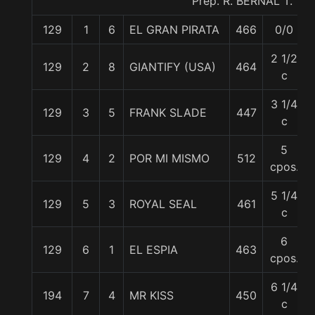
Prep. R. BERNAL T.
129
1
6
EL GRAN PIRATA
466
0/0
2 1/2
129
2
8
GIANTIFY (USA)
464
c
3 1/4
129
3
5
FRANK SLADE
447
c
5
129
4
2
POR MI MISMO
512
cpos.
5 1/4
129
5
3
ROYAL SEAL
461
c
6
129
6
1
EL ESPIA
463
cpos.
6 1/4
194
7
4
MR KISS
450
c