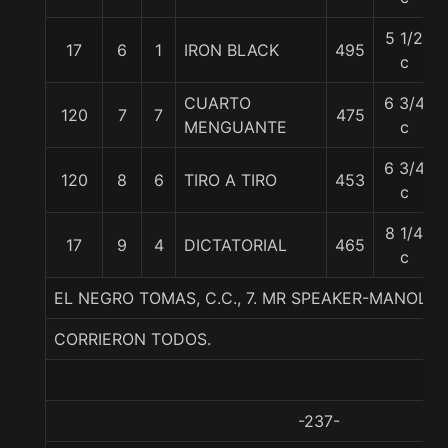
5 1/2
17
6
1
IRON BLACK
495
c
CUARTO
6 3/4
120
7
7
475
MENGUANTE
c
6 3/4
120
8
6
TIRO A TIRO
453
c
8 1/4
17
9
4
DICTATORIAL
465
c
EL NEGRO TOMAS, C.C., 7. MR SPEAKER-MANOLE
CORRIERON TODOS.
-237-