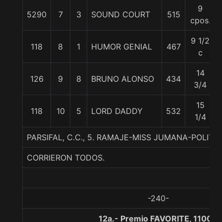
9
5290
7
3
SOUND COURT
515
cpos.
9 1/2
118
8
1
HUMOR GENIAL
467
c
14
126
9
8
BRUNO ALONSO
434
3/4
15
118
10
5
LORD DADDY
532
1/4
PARSIFAL, C.C., 5. RAMAJE-MISS JUMANA-POLIT
CORRIERON TODOS.
-240-
12a.- Premio FAVORITE, 1100 m