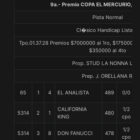
9a.- Premio COPA EL MERCURIO, 16
Pista Normal
Cl�sico Handicap Listada
Tpo.01.37.28 Premios $7000000 al 1ro, $1750000 a
$350000 al 4to
Prop. STUD LA NONNA LTD
Prep. J. ORELLANA R.
65
1
4
EL ANALISTA
489
0/0
CALIFORNIA
1/2
5314
2
1
480
KING
cpo
1/2
5314
3
8
DON FANUCCI
478
cpo