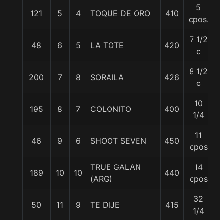
5
121
5
4
TOQUE DE ORO
410
cpos.
7 1/2
48
6
5
LA TOTE
420
c
8 1/2
200
7
8
SORAILA
426
c
10
195
8
7
COLONITO
400
1/4
11
46
9
6
SHOOT SEVEN
450
cpos
TRUE GALAN
14
189
10
10
440
(ARG)
cpos
32
50
11
9
TE DIJE
415
1/4