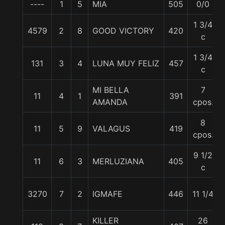
----
1
5
MIA
505
0/0
1 3/4
4579
2
8
GOOD VICTORY
420
c
1 3/4
131
3
4
LUNA MUY FELIZ
457
c
MI BELLA
7
11
4
1
391
AMANDA
cpos.
8
11
5
9
VALAGUS
419
cpos.
9 1/2
11
6
3
MERLUZIANA
405
c
3270
7
2
IGMAFE
446
11 1/4
KILLER
26