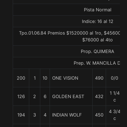
Pista Normal
Indice: 16 al 12
Tpo.01.06.84 Premios $1520000 al 1ro, $456000 a
$76000 al 4to
Prop. QUIMERA
Prep. W. MANCILLA D.
200
1
10
ONE VISION
490
0/0
1 1/4
126
2
6
GOLDEN EAST
432
c
4 3/4
194
3
4
INDIAN WOLF
450
c