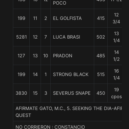
POCO
12
199
11
2
EL GOLFISTA
415
3/4
13
5281
12
7
LUCA BRASI
502
1/4
14
127
13
10
PRADON
485
1/2
16
199
14
1
STRONG BLACK
515
1/4
19
3830
15
3
SEVERUS SNAPE
450
cpos
AFIRMATE GATO, M.C., 5. SEEKING THE DIA-AFIR
QUEST
NO CORRIERON : CONSTANCIO