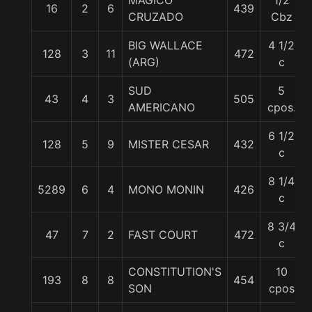
MAGICO
1/2
16
2
6
439
CRUZADO
Cbz
BIG WALLACE
4 1/2
128
3
11
472
(ARG)
c
SUD
5
43
4
3
505
AMERICANO
cpos.
6 1/2
128
5
9
MISTER CESAR
432
c
8 1/4
5289
6
4
MONO MONIN
426
c
8 3/4
47
7
2
FAST COURT
472
c
CONSTITUTION'S
10
193
8
8
454
SON
cpos