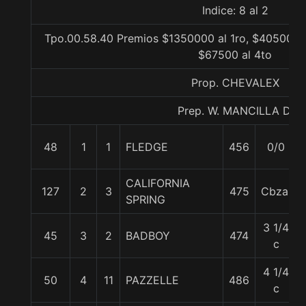
Indice: 8 al 2
Tpo.00.58.40 Premios $1350000 al 1ro, $405000 a
$67500 al 4to
Prop. CHEVALEX
Prep. W. MANCILLA D.
48
1
1
FLEDGE
456
0/0
CALIFORNIA
127
2
3
475
Cbza.
SPRING
3 1/4
45
3
2
BADBOY
474
c
4 1/4
50
4
11
PAZZELLE
486
c