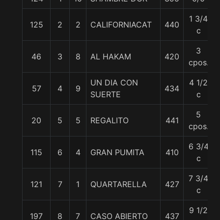
1 3/4
125
2
2
CALIFORNIACAT
440
c
3
46
3
8
AL HAKAM
420
cpos.
UN DIA CON
4 1/2
57
4
9
434
SUERTE
c
5
20
5
5
REGALITO
441
cpos.
6 3/4
115
6
4
GRAN PUMITA
410
c
7 3/4
121
7
1
QUARTARELLA
427
c
9 1/2
197
8
7
CASO ABIERTO
437