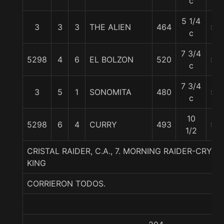
c
5 1/4
3
3
3
THE ALIEN
464
55
c
7 3/4
5298
4
6
EL BOLZON
520
56
c
7 3/4
3
5
1
SONOMITA
480
54
c
10
5298
6
4
CURRY
493
58
1/2
CRISTAL RAIDER, C.A., 7. MORNING RAIDER-CRYS
KING
CORRIERON TODOS.