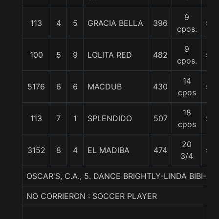
9
113
4
5
GRACIA BELLA
396
56
cpos.
9
100
5
9
LOLITA RED
482
56
cpos.
14
5176
6
6
MACDUB
430
56
cpos
18
113
7
1
SPLENDIDO
507
56
cpos
20
3152
8
4
EL MADIBA
474
56
3/4
OSCAR'S, C.A., 5. DANCE BRIGHTLY-LINDA BIBI-A.
NO CORRIERON : SOCCER PLAYER