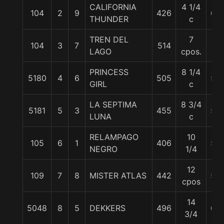
CALIFORNIA
4 1/4
104
2
9
426
60
THUNDER
c
TREN DEL
7
104
3
7
514
57
LAGO
cpos.
PRINCESS
8 1/4
5180
4
6
505
58
GIRL
c
LA SEPTIMA
8 3/4
5181
5
3
455
55
LUNA
c
RELAMPAGO
10
105
6
1
406
55
NEGRO
1/4
12
109
7
8
MISTER ATLAS
442
56
cpos
14
5048
8
5
DEKKERS
496
62
3/4