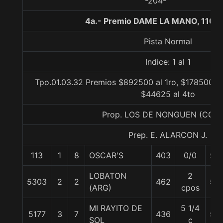
-204-
4a.- Premio DAME LA MANO, 1100
Pista Normal
Indice: 1 al 1
Tpo.01.03.32 Premios $892500 al 1ro, $178500 al
$44625 al 4to
Prop. LOS DE NONGUEN (CON
Prep. E. ALARCON J.
113
1
8
OSCAR'S
403
0/0
56
LOBATON
2
5303
2
2
462
56
(ARG)
cpos
MI RAYITO DE
5 1/4
5177
3
7
436
56
SOL
c