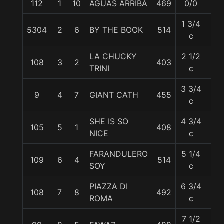
112
1
10
AGUAS ARRIBA
469
0/0
56
1 3/4
5304
2
6
BY THE BOOK
514
56
c
LA CHUCKY
2 1/2
108
3
2
403
57
TRINI
c
3 3/4
9
4
7
GIANT CATH
455
56
c
SHE IS SO
4 3/4
105
5
1
408
56
NICE
c
FARANDULERO
5 1/4
109
6
4
514
57
SOY
c
PIAZZA DI
6 3/4
108
7
8
492
56
ROMA
c
7 1/2