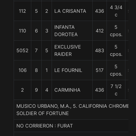
4 3/4
112
5
2
LA CRISANTA
436
56
c
INFANTA
5
110
6
3
412
55
DOROTEA
cpos.
EXCLUSIVE
5
5052
7
5
483
56
RAIDER
cpos.
5
106
8
1
LE FOURNIL
517
55
cpos.
7 1/2
2
9
4
CARMINHA
436
56
c
MUSICO URBANO, M.A., 5. CALIFORNIA CHROME-
SOLDIER OF FORTUNE
NO CORRIERON : FURAT