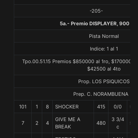
-205-
5a.- Premio DISPLAYER, 900 me
Pista Normal
Indice: 1 al 1
Tpo.00.51.15 Premios $850000 al 1ro, $170000 al
$42500 al 4to
Prop. LOS PSIQUICOS
Prep. C. NORAMBUENA B.
101
1
8
SHOCKER
415
0/0
56
GIVE ME A
3 3/4
7
2
4
480
56
BREAK
c