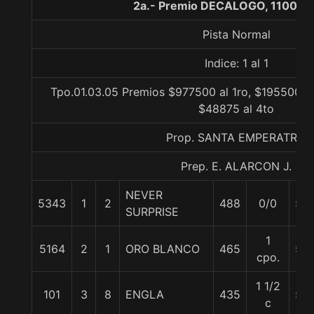
2a.- Premio DECALOGO, 1100 m
Pista Normal
Indice: 1 al 1
Tpo.01.03.05 Premios $977500 al 1ro, $195500 al
$48875 al 4to
Prop. SANTA EMPERATRIZ
Prep. E. ALARCON J.
NEVER
5343
1
2
488
0/0
56
SURPRISE
1
5164
2
1
ORO BLANCO
465
55
cpo.
1 1/2
101
3
8
ENGLA
435
55
c