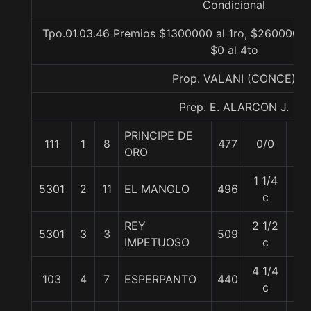
Condicional
Tpo.01.03.46 Premios $1300000 al 1ro, $260000 al
$0 al 4to
Prop. VALANI (CONCE)
Prep. E. ALARCON J.
PRINCIPE DE
111
1
8
477
0/0
57
ORO
1 1/4
5301
2
11
EL MANOLO
496
57
c
REY
2 1/2
5301
3
3
509
57
IMPETUOSO
c
4 1/4
103
4
7
ESPERPANTO
440
57
c