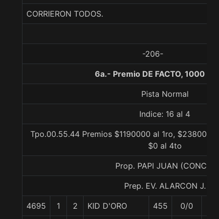
CORRIERON TODOS.
-206-
6a.- Premio DE FACTO, 1000 me
Pista Normal
Indice: 16 al 4
Tpo.00.55.44 Premios $1190000 al 1ro, $238000 al
$0 al 4to
Prop. PAPI JUAN (CONCE)
Prep. EV. ALARCON J.
4695
1
2
KID D'ORO
455
0/0
61