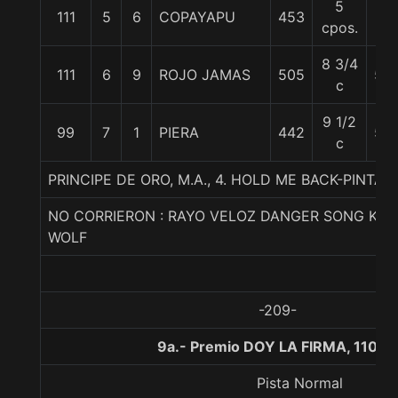
5
111
5
6
COPAYAPU
453
57
cpos.
8 3/4
111
6
9
ROJO JAMAS
505
55
c
9 1/2
99
7
1
PIERA
442
55
c
PRINCIPE DE ORO, M.A., 4. HOLD ME BACK-PINTA
NO CORRIERON : RAYO VELOZ DANGER SONG KING
WOLF
-209-
9a.- Premio DOY LA FIRMA, 1100 
Pista Normal