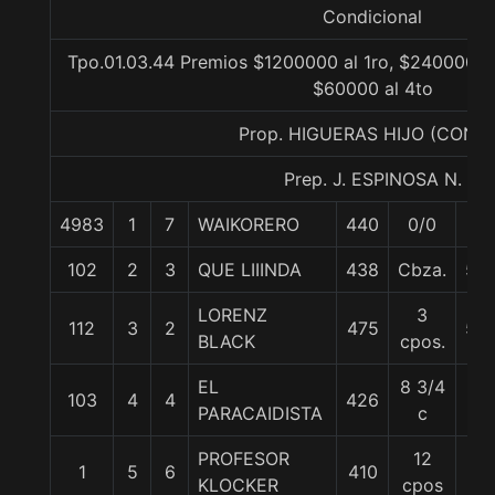
Condicional
Tpo.01.03.44 Premios $1200000 al 1ro, $240000 al
$60000 al 4to
Prop. HIGUERAS HIJO (CONC
Prep. J. ESPINOSA N.
4983
1
7
WAIKORERO
440
0/0
57
102
2
3
QUE LIIINDA
438
Cbza.
55
LORENZ
3
112
3
2
475
56
BLACK
cpos.
EL
8 3/4
103
4
4
426
57
PARACAIDISTA
c
PROFESOR
12
1
5
6
410
57
KLOCKER
cpos