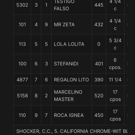
TESTIGO
4 1/4
5302
3
1
445
56
FALSO
c
4 1/4
101
4
9
MR ZETA
432
56
c
5 3/4
113
5
5
LOLA LOLITA
0
56
c
6
100
6
3
STEFANIDI
401
56
cpos.
4877
7
6
REGALON LITO
390
11 1/4
56
MARCELINO
17
5158
8
2
520
56
MASTER
cpos
17
110
9
7
ROCA IGNEA
450
56
cpos
SHOCKER, C.C., 5. CALIFORNIA CHROME-WIT BLIT