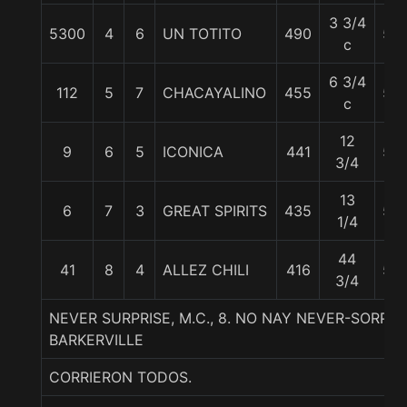
3 3/4
5300
4
6
UN TOTITO
490
56
c
6 3/4
112
5
7
CHACAYALINO
455
55
c
12
9
6
5
ICONICA
441
56
3/4
13
6
7
3
GREAT SPIRITS
435
55
1/4
44
41
8
4
ALLEZ CHILI
416
56
3/4
NEVER SURPRISE, M.C., 8. NO NAY NEVER-SORP
BARKERVILLE
CORRIERON TODOS.