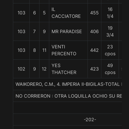
IL
16
103
6
5
455
57
CACCIATORE
1/4
19
103
7
9
MR PARADISE
406
57
3/4
VENTI
23
103
8
11
442
57
PERCENTO
cpos
YES
49
102
9
12
423
55
THATCHER
cpos
WAIKORERO, C.M., 4. IMPERIA II-BIGILAS-TOTAL IM
NO CORRIERON : OTRA LOQUILLA OCHIO SU REIN
-202-