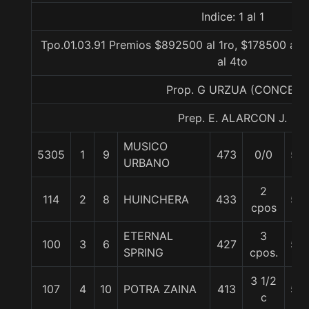
Indice: 1 al 1
Tpo.01.03.91 Premios $892500 al 1ro, $178500 al 
al 4to
Prop. G URZUA (CONCE)
Prep. E. ALARCON J.
MUSICO
5305
1
9
473
0/0
56
URBANO
2
114
2
8
HUINCHERA
433
55
cpos
ETERNAL
3
100
3
6
427
55
SPRING
cpos.
3 1/2
107
4
10
POTRA ZAINA
413
56
c