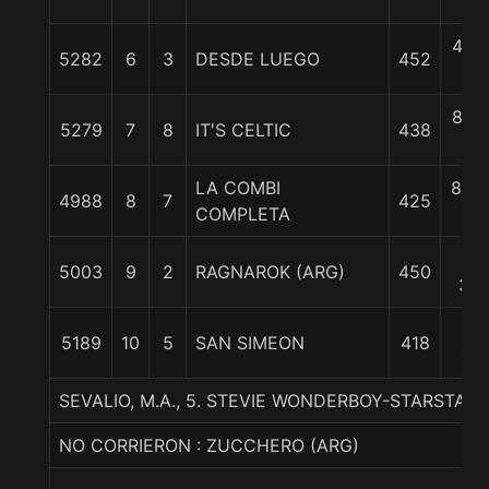
c
4 1/
5282
6
3
DESDE LUEGO
452
c
8 1/
5279
7
8
IT'S CELTIC
438
c
LA COMBI
8 3/
4988
8
7
425
COMPLETA
c
10
5003
9
2
RAGNAROK (ARG)
450
3/4
22
5189
10
5
SAN SIMEON
418
1/4
SEVALIO, M.A., 5. STEVIE WONDERBOY-STARSTAFF-
NO CORRIERON : ZUCCHERO (ARG)