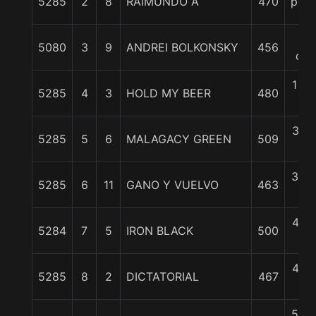
5285
2
8
RAIMUNDO A
470
pczo
1/2
5080
3
9
ANDREI BOLKONSKY
456
cpo
1 3/
5285
4
3
HOLD MY BEER
480
c
3 1/
5285
5
6
MALAGACY GREEN
509
c
3 3/
5285
6
11
GANO Y VUELVO
463
c
4 1/
5284
7
5
IRON BLACK
500
c
4 1/
5285
8
2
DICTATORIAL
467
c
5 3/