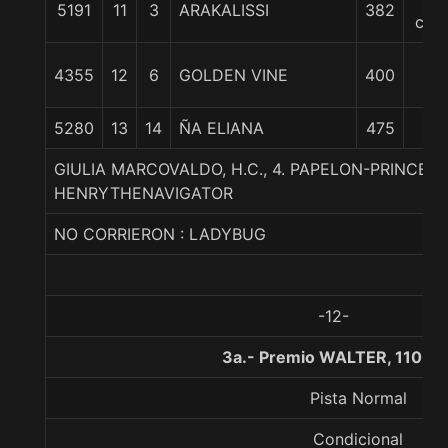
5191
11
3
ARAKALISSI
382
cpo
32
4355
12
6
GOLDEN VINE
400
1/4
5280
13
14
ÑA ELIANA
475
GIULIA MARCOVALDO, H.C., 4. PAPELON-PRINCESA
HENRYTHENAVIGATOR
NO CORRIERON : LADYBUG
-12-
3a.- Premio WALTER, 1100 
Pista Normal
Condicional