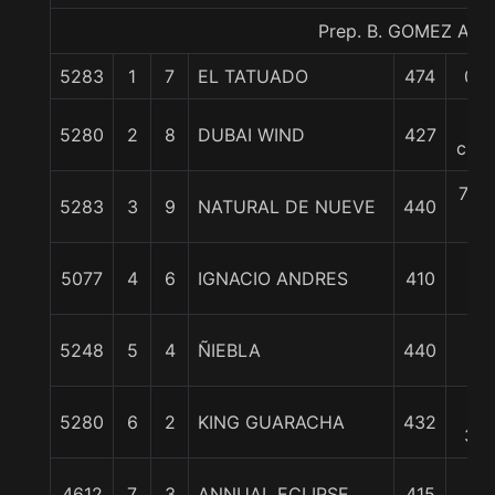
Prep. B. GOMEZ A.
5283
1
7
EL TATUADO
474
0/0
7
5280
2
8
DUBAI WIND
427
cpos
7 1/
5283
3
9
NATURAL DE NUEVE
440
c
10
5077
4
6
IGNACIO ANDRES
410
1/4
13
5248
5
4
ÑIEBLA
440
1/2
13
5280
6
2
KING GUARACHA
432
3/4
20
4612
7
3
ANNUAL ECLIPSE
415