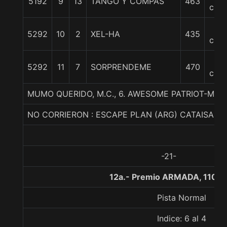
5192
9
13
TANGO Y COMPAS
463
cpos
6
5292
10
2
XEL-HA
435
cpos
7
5292
11
7
SORPRENDEME
470
cpos
MUMO QUERIDO, M.C., 6. AWESOME PATRIOT-ME
NO CORRIERON : ESCAPE PLAN (ARG) CATAISA VI
-21-
12a.- Premio ARMADA, 1100 
Pista Normal
Indice: 6 al 4