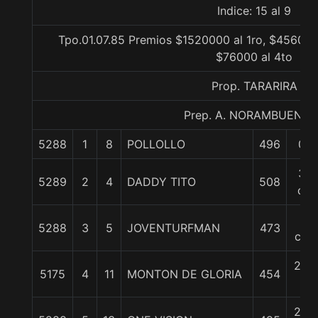
Indice: 15 al 9
Tpo.01.07.85 Premios $1520000 al 1ro, $456000
$76000 al 4to
Prop. TARARIRA
Prep. A. NORAMBUENA 
5288
1
8
POLLOLLO
496
0/0
3/4
5289
2
4
DADDY TITO
508
cpo
2
5288
3
5
JOVENTURFMAN
473
cpo
2 1/
5175
4
11
MONTON DE GLORIA
454
c
2 1/