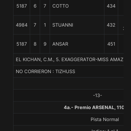
12
5187
6
7
COTTO
434
1/2
15
4984
7
1
STUANNI
432
3/4
18
5187
8
9
ANSAR
451
1/2
EL KICHAN, C.M., 5. EXAGGERATOR-MISS AMAZIN
NO CORRIERON : TIZHUSS
-13-
4a.- Premio ARSENAL, 1100 
Pista Normal