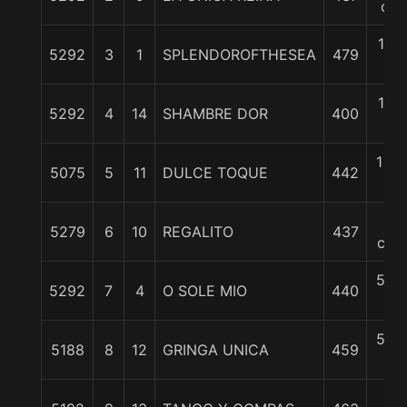
cpo
1 1/
5292
3
1
SPLENDOROFTHESEA
479
c
1 1/
5292
4
14
SHAMBRE DOR
400
c
1 3/
5075
5
11
DULCE TOQUE
442
c
2
5279
6
10
REGALITO
437
cpo
5 1/
5292
7
4
O SOLE MIO
440
c
5 1/
5188
8
12
GRINGA UNICA
459
c
6