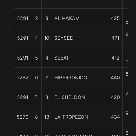
c
4
5291
3
3
AL HAKAM
425
cpos
4 1/
5291
4
10
SEYSEE
471
c
6
5291
5
4
SEBAI
412
cpos
6 3/
5282
6
7
HIPERSONICO
440
c
7 3/
5291
7
8
EL SHELDON
420
c
8 3/
5279
8
13
LA TROPEZON
434
c
8 3/