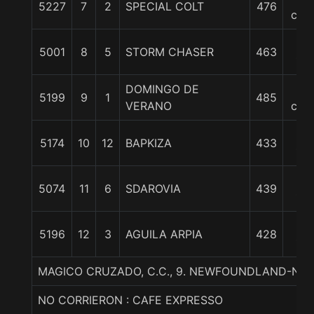
5227
7
2
SPECIAL COLT
476
cpo
16
5001
8
5
STORM CHASER
463
1/4
DOMINGO DE
20
5199
9
1
485
VERANO
cpo
20
5174
10
12
BAPKIZA
433
1/2
25
5074
11
6
SDAROVIA
439
1/4
28
5196
12
3
AGUILA ARPIA
428
1/4
MAGICO CRUZADO, C.C., 9. NEWFOUNDLAND-NU
NO CORRIERON : CAFE EXPRESSO