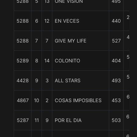
5288
5
13
ONE VISION
495
c
2 1/
5288
6
12
EN VECES
440
c
4 1/
5288
7
7
GIVE MY LIFE
527
c
5 1/
5289
8
14
COLONITO
404
c
5 1/
4428
9
3
ALL STARS
493
c
6 1/
4867
10
2
COSAS IMPOSIBLES
453
c
6 3/
5287
11
9
POR EL DIA
503
c
6 3/