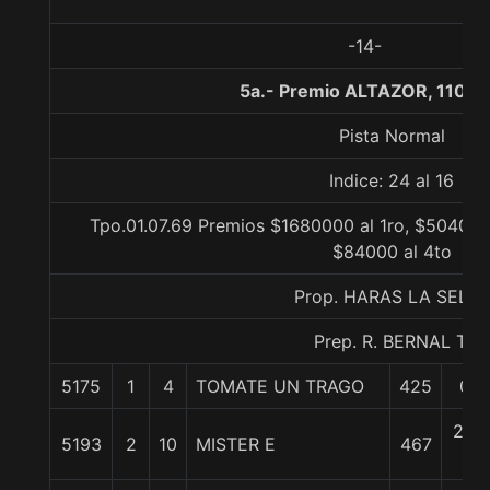
-14-
5a.- Premio ALTAZOR, 1100 
Pista Normal
Indice: 24 al 16
Tpo.01.07.69 Premios $1680000 al 1ro, $504000
$84000 al 4to
Prop. HARAS LA SELVA
Prep. R. BERNAL T.
5175
1
4
TOMATE UN TRAGO
425
0/0
2 1/
5193
2
10
MISTER E
467
c