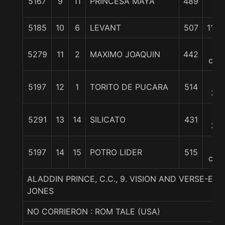
5167
9
11
PRINCESA MAYA
489
c
5185
10
6
LEVANT
507
11 1/
12
5279
11
2
MAXIMO JOAQUIN
442
cpo
13
5197
12
1
TORITO DE PUCARA
514
3/4
15
5291
13
14
SILICATO
431
3/4
30
5197
14
15
POTRO LIDER
515
cpo
ALADDIN PRINCE, C.C., 9. VISION AND VERSE-E
JONES
NO CORRIERON : ROM TALE (USA)