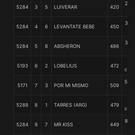
2 1/
5284
3
5
LUIVERAR
420
c
3 1/
5284
4
6
LEVANTATE BEBE
450
c
3 1/
5284
5
8
ABSHERON
486
c
5
5193
6
2
LOBELIUS
472
cpos
5 3/
5171
7
3
POR MI MISMO
509
c
6
5288
8
1
TARRES (ARG)
479
cpos
8 1/
5284
9
7
MR KISS
449
c