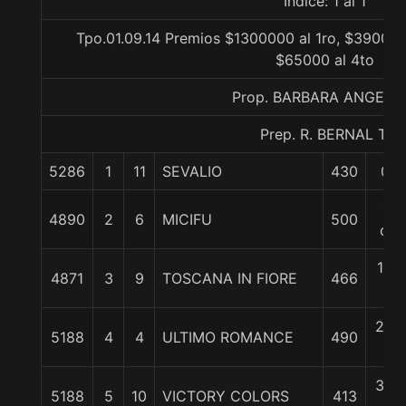
Indice: 1 al 1
Tpo.01.09.14 Premios $1300000 al 1ro, $390000
$65000 al 4to
Prop. BARBARA ANGELI
Prep. R. BERNAL T.
5286
1
11
SEVALIO
430
0/0
1/2
4890
2
6
MICIFU
500
cpo
1 1/
4871
3
9
TOSCANA IN FIORE
466
c
2 1/
5188
4
4
ULTIMO ROMANCE
490
c
3 1/
5188
5
10
VICTORY COLORS
413