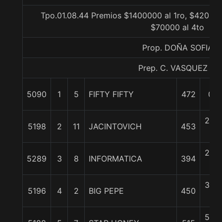
Tpo.01.08.44 Premios $1400000 al 1ro, $420000
$70000 al 4to
Prop. DOÑA SOFIA
Prep. C. VASQUEZ P.
5090
1
5
FIFTY FIFTY
472
0/0
2 3/
5198
2
11
JACINTOVICH
453
c
2 3/
5289
3
8
INFORMATICA
394
c
3 3/
5196
4
2
BIG PEPE
450
c
5 3/