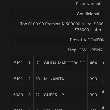
Pista Normal
Condicional
Tpo.01.09.90 Premios $1500000 al 1ro, $300000
$75000 al 4to
Prop. LA COMEDIA
Prep. OSV. URBINA H.
5191
1
7
GIULIA MARCOVALDO
464
0/0
3
5191
2
10
MI ÑAÑITA
390
cpos
4 1/
5089
3
12
CHEER UP
390
c
4 1/