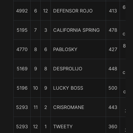
6 3/
4992
6
12
DEFENSOR ROJO
413
c
7
5195
7
3
CALIFORNIA SPRING
478
cpos
8 1/
4770
8
6
PABLOSKY
427
c
9
5169
9
8
DESPROLIJO
448
cpos
10
5196
10
9
LUCKY BOSS
500
cpo
11
5293
11
2
CRISROMANE
443
3/4
11
5293
12
1
TWEETY
360
3/4