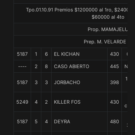
Tpo.01.10.91 Premios $1200000 al 1ro, $240000
$60000 al 4to
Prop. MAMAJELU
Prep. M. VELARDE B.
5187
1
6
EL KICHAN
430
0/0
----
2
8
CASO ABIERTO
445
Nari
1 1/
5187
3
3
JORBACHO
398
c
3
5249
4
2
KILLER FOS
430
cpos
10
5187
5
4
DEYRA
480
3/4