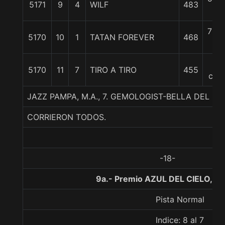
5171
9
4
WILF
483
c
7 3/
5170
10
1
TATAN FOREVER
468
c
11
5170
11
7
TIRO A TIRO
455
cpo
JAZZ PAMPA, M.A., 7. GEMOLOGIST-BELLA DEL B
CORRIERON TODOS.
-18-
9a.- Premio AZUL DEL CIELO, 11
Pista Normal
Indice: 8 al 7