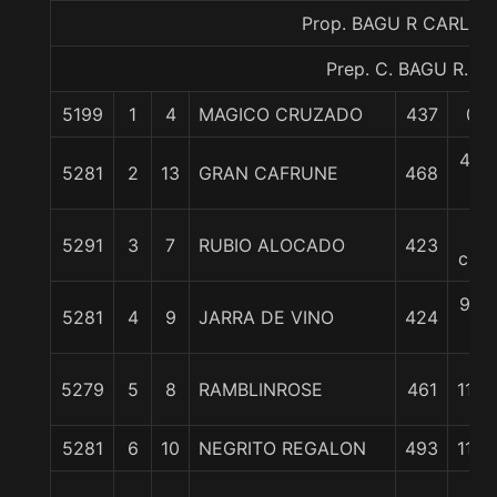
Prop. BAGU R CARLOS
Prep. C. BAGU R.
5199
1
4
MAGICO CRUZADO
437
0/0
4 1/
5281
2
13
GRAN CAFRUNE
468
c
9
5291
3
7
RUBIO ALOCADO
423
cpos
9 1/
5281
4
9
JARRA DE VINO
424
c
5279
5
8
RAMBLINROSE
461
11 1/
5281
6
10
NEGRITO REGALON
493
11 1/
13