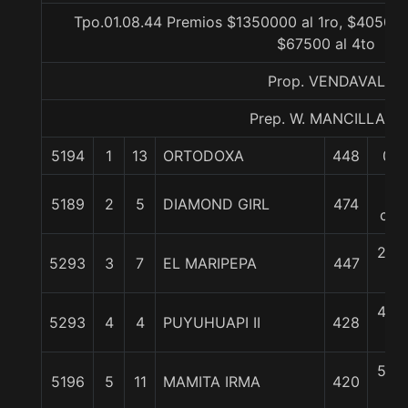
Tpo.01.08.44 Premios $1350000 al 1ro, $405000
$67500 al 4to
Prop. VENDAVAL
Prep. W. MANCILLA D.
5194
1
13
ORTODOXA
448
0/0
1
5189
2
5
DIAMOND GIRL
474
cpo
2 1/
5293
3
7
EL MARIPEPA
447
c
4 1/
5293
4
4
PUYUHUAPI II
428
c
5 1/
5196
5
11
MAMITA IRMA
420
c