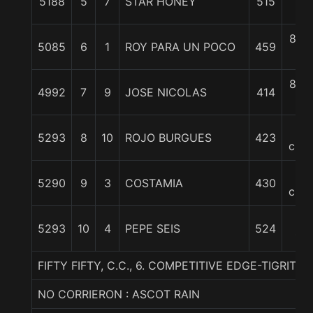
5188
5
7
STAR HONEY
515
c
8 1/
5085
6
1
ROY PARA UN POCO
459
c
8 1/
4992
7
9
JOSE NICOLAS
414
c
9
5293
8
10
ROJO BURGUES
423
cpos
9
5290
9
3
COSTAMIA
430
cpos
13
5293
10
4
PEPE SEIS
524
1/4
FIFTY FIFTY, C.C., 6. COMPETITIVE EDGE-TIGRIT
NO CORRIERON : ASCOT RAIN