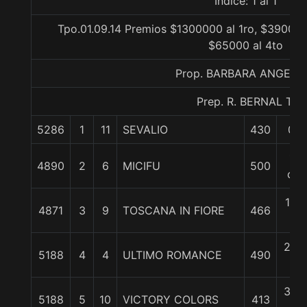
Indice: 1 al 1
Tpo.01.09.14 Premios $1300000 al 1ro, $390000
$65000 al 4to
Prop. BARBARA ANGELI
Prep. R. BERNAL T.
5286
1
11
SEVALIO
430
0/0
1/2
4890
2
6
MICIFU
500
cpo
1 1/
4871
3
9
TOSCANA IN FIORE
466
c
2 1/
5188
4
4
ULTIMO ROMANCE
490
c
3 1/
5188
5
10
VICTORY COLORS
413