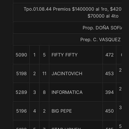
Tpo.01.08.44 Premios $1400000 al 1ro, $420000
$70000 al 4to
Prop. DOÑA SOFIA
Prep. C. VASQUEZ P.
5090
1
5
FIFTY FIFTY
472
0/0
2 3/
5198
2
11
JACINTOVICH
453
c
2 3/
5289
3
8
INFORMATICA
394
c
3 3/
5196
4
2
BIG PEPE
450
c
5 3/