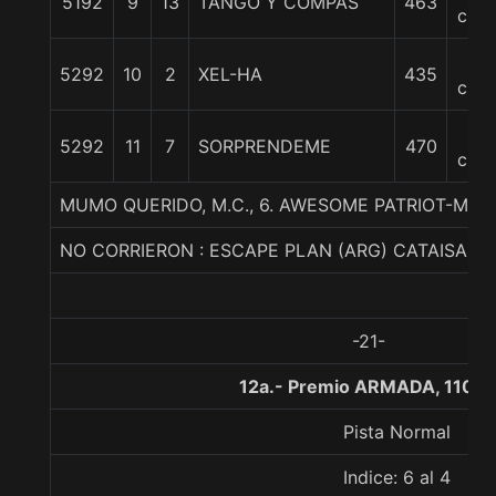
5192
9
13
TANGO Y COMPAS
463
cpos
6
5292
10
2
XEL-HA
435
cpos
7
5292
11
7
SORPRENDEME
470
cpos
MUMO QUERIDO, M.C., 6. AWESOME PATRIOT-ME
NO CORRIERON : ESCAPE PLAN (ARG) CATAISA VI
-21-
12a.- Premio ARMADA, 1100 
Pista Normal
Indice: 6 al 4