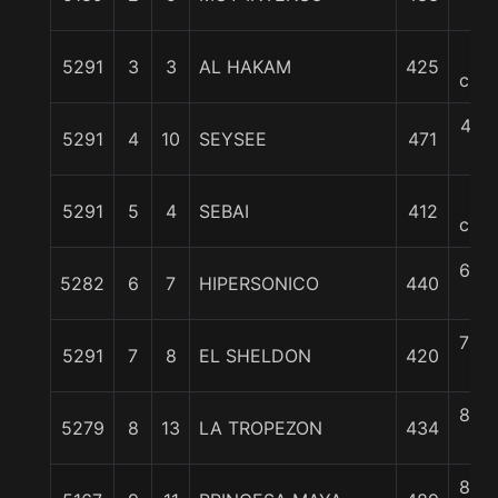
c
4
5291
3
3
AL HAKAM
425
cpos
4 1/
5291
4
10
SEYSEE
471
c
6
5291
5
4
SEBAI
412
cpos
6 3/
5282
6
7
HIPERSONICO
440
c
7 3/
5291
7
8
EL SHELDON
420
c
8 3/
5279
8
13
LA TROPEZON
434
c
8 3/