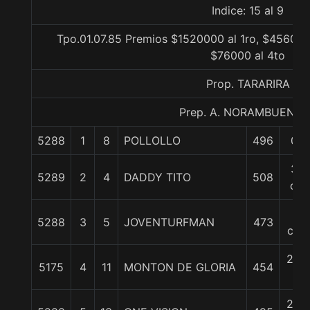
Indice: 15 al 9
Tpo.01.07.85 Premios $1520000 al 1ro, $456000
$76000 al 4to
Prop. TARARIRA
Prep. A. NORAMBUENA 
5288
1
8
POLLOLLO
496
0/0
3/4
5289
2
4
DADDY TITO
508
cpo
2
5288
3
5
JOVENTURFMAN
473
cpo
2 1/
5175
4
11
MONTON DE GLORIA
454
c
2 1/