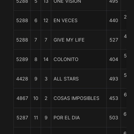
5288
5
13
ONE VISION
495
c
2 1/
5288
6
12
EN VECES
440
c
4 1/
5288
7
7
GIVE MY LIFE
527
c
5 1/
5289
8
14
COLONITO
404
c
5 1/
4428
9
3
ALL STARS
493
c
6 1/
4867
10
2
COSAS IMPOSIBLES
453
c
6 3/
5287
11
9
POR EL DIA
503
c
6 3/