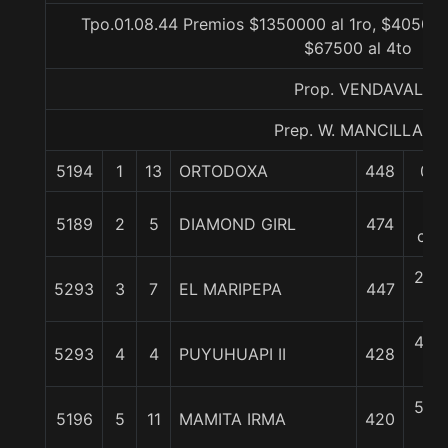
Tpo.01.08.44 Premios $1350000 al 1ro, $405000
$67500 al 4to
Prop. VENDAVAL
Prep. W. MANCILLA D.
5194
1
13
ORTODOXA
448
0/0
1
5189
2
5
DIAMOND GIRL
474
cpo
2 1/
5293
3
7
EL MARIPEPA
447
c
4 1/
5293
4
4
PUYUHUAPI II
428
c
5 1/
5196
5
11
MAMITA IRMA
420
c