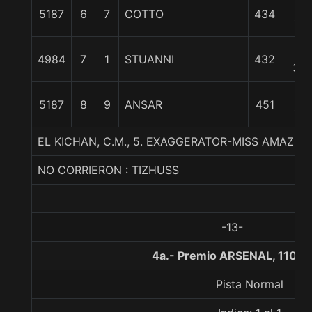
12
5187
6
7
COTTO
434
1/2
15
4984
7
1
STUANNI
432
3/4
18
5187
8
9
ANSAR
451
1/2
EL KICHAN, C.M., 5. EXAGGERATOR-MISS AMAZIN
NO CORRIERON : TIZHUSS
-13-
4a.- Premio ARSENAL, 1100 
Pista Normal