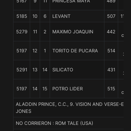
5167
9
11
PRINCESA MAYA
489
c
5185
10
6
LEVANT
507
11 1/
12
5279
11
2
MAXIMO JOAQUIN
442
cpo
13
5197
12
1
TORITO DE PUCARA
514
3/4
15
5291
13
14
SILICATO
431
3/4
30
5197
14
15
POTRO LIDER
515
cpo
ALADDIN PRINCE, C.C., 9. VISION AND VERSE-E
JONES
NO CORRIERON : ROM TALE (USA)