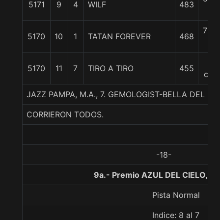
5171
9
4
WILF
483
c
7 3/
5170
10
1
TATAN FOREVER
468
c
11
5170
11
7
TIRO A TIRO
455
cpo
JAZZ PAMPA, M.A., 7. GEMOLOGIST-BELLA DEL B
CORRIERON TODOS.
-18-
9a.- Premio AZUL DEL CIELO, 11
Pista Normal
Indice: 8 al 7