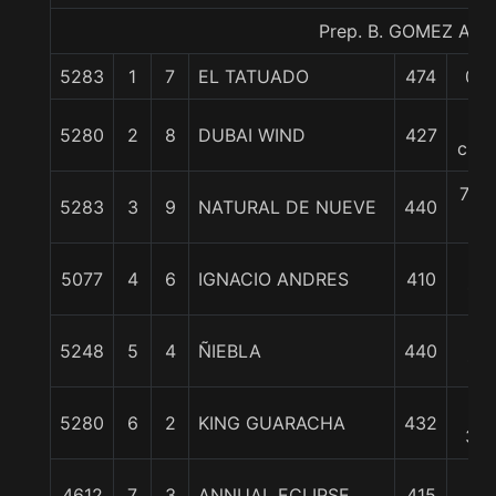
Prep. B. GOMEZ A.
5283
1
7
EL TATUADO
474
0/0
7
5280
2
8
DUBAI WIND
427
cpos
7 1/
5283
3
9
NATURAL DE NUEVE
440
c
10
5077
4
6
IGNACIO ANDRES
410
1/4
13
5248
5
4
ÑIEBLA
440
1/2
13
5280
6
2
KING GUARACHA
432
3/4
20
4612
7
3
ANNUAL ECLIPSE
415