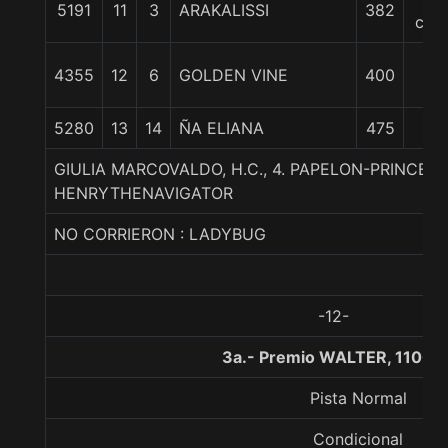
5191
11
3
ARAKALISSI
382
cpo
32
4355
12
6
GOLDEN VINE
400
1/4
5280
13
14
ÑA ELIANA
475
GIULIA MARCOVALDO, H.C., 4. PAPELON-PRINCESA
HENRYTHENAVIGATOR
NO CORRIERON : LADYBUG
-12-
3a.- Premio WALTER, 1100 
Pista Normal
Condicional