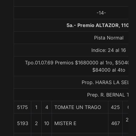
-14-
5a.- Premio ALTAZOR, 1100 
Pista Normal
Indice: 24 al 16
Tpo.01.07.69 Premios $1680000 al 1ro, $504000
$84000 al 4to
Prop. HARAS LA SELVA
Prep. R. BERNAL T.
5175
1
4
TOMATE UN TRAGO
425
0/0
2 1/
5193
2
10
MISTER E
467
c