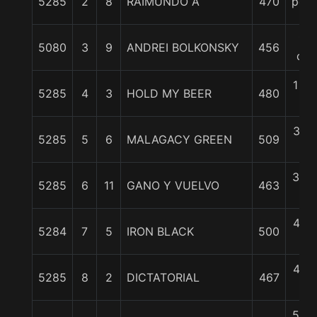
5285
2
8
RAIMUNDO A
470
pczo
1/2
5080
3
9
ANDREI BOLKONSKY
456
cpo
1 3/
5285
4
3
HOLD MY BEER
480
c
3 1/
5285
5
6
MALAGACY GREEN
509
c
3 3/
5285
6
11
GANO Y VUELVO
463
c
4 1/
5284
7
5
IRON BLACK
500
c
4 1/
5285
8
2
DICTATORIAL
467
c
5 3/