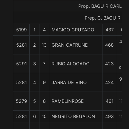
Prop. BAGU R CARLOS
Prep. C. BAGU R.
5199
1
4
MAGICO CRUZADO
437
0/0
4 1/
5281
2
13
GRAN CAFRUNE
468
c
9
5291
3
7
RUBIO ALOCADO
423
cpos
9 1/
5281
4
9
JARRA DE VINO
424
c
5279
5
8
RAMBLINROSE
461
11 1/
5281
6
10
NEGRITO REGALON
493
11 1/
13