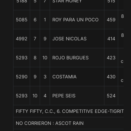
5188
5
7
STAR HONEY
515
c
8 1/
5085
6
1
ROY PARA UN POCO
459
c
8 1/
4992
7
9
JOSE NICOLAS
414
c
9
5293
8
10
ROJO BURGUES
423
cpos
9
5290
9
3
COSTAMIA
430
cpos
13
5293
10
4
PEPE SEIS
524
1/4
FIFTY FIFTY, C.C., 6. COMPETITIVE EDGE-TIGRIT
NO CORRIERON : ASCOT RAIN