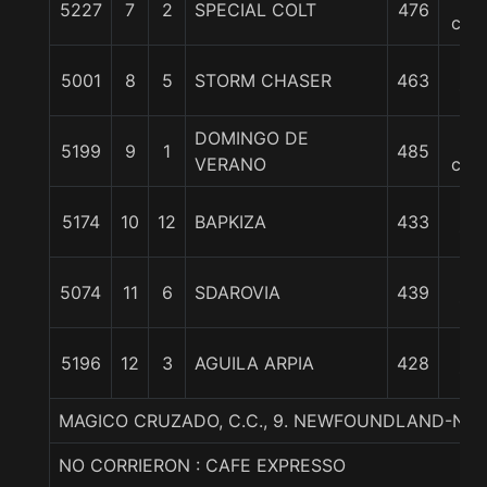
5227
7
2
SPECIAL COLT
476
cpo
16
5001
8
5
STORM CHASER
463
1/4
DOMINGO DE
20
5199
9
1
485
VERANO
cpo
20
5174
10
12
BAPKIZA
433
1/2
25
5074
11
6
SDAROVIA
439
1/4
28
5196
12
3
AGUILA ARPIA
428
1/4
MAGICO CRUZADO, C.C., 9. NEWFOUNDLAND-NU
NO CORRIERON : CAFE EXPRESSO