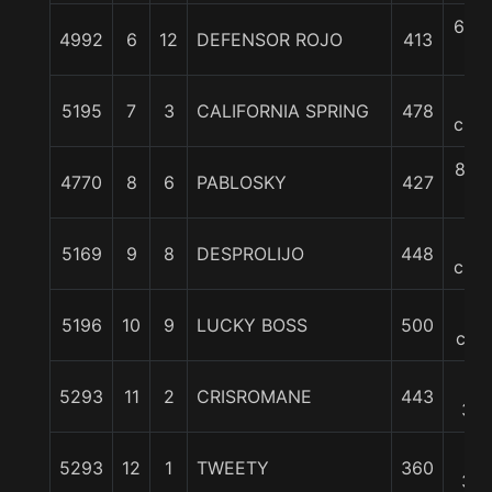
6 3/
4992
6
12
DEFENSOR ROJO
413
c
7
5195
7
3
CALIFORNIA SPRING
478
cpos
8 1/
4770
8
6
PABLOSKY
427
c
9
5169
9
8
DESPROLIJO
448
cpos
10
5196
10
9
LUCKY BOSS
500
cpo
11
5293
11
2
CRISROMANE
443
3/4
11
5293
12
1
TWEETY
360
3/4