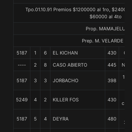
Tpo.01.10.91 Premios $1200000 al 1ro, $240000
$60000 al 4to
Prop. MAMAJELU
Prep. M. VELARDE B.
5187
1
6
EL KICHAN
430
0/0
----
2
8
CASO ABIERTO
445
Nari
1 1/
5187
3
3
JORBACHO
398
c
3
5249
4
2
KILLER FOS
430
cpos
10
5187
5
4
DEYRA
480
3/4