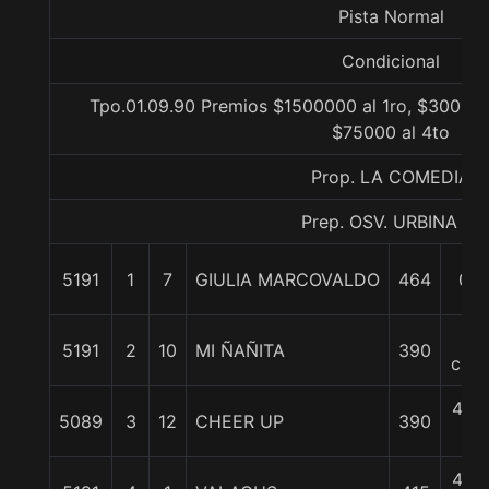
Pista Normal
Condicional
Tpo.01.09.90 Premios $1500000 al 1ro, $300000
$75000 al 4to
Prop. LA COMEDIA
Prep. OSV. URBINA H.
5191
1
7
GIULIA MARCOVALDO
464
0/0
3
5191
2
10
MI ÑAÑITA
390
cpos
4 1/
5089
3
12
CHEER UP
390
c
4 1/