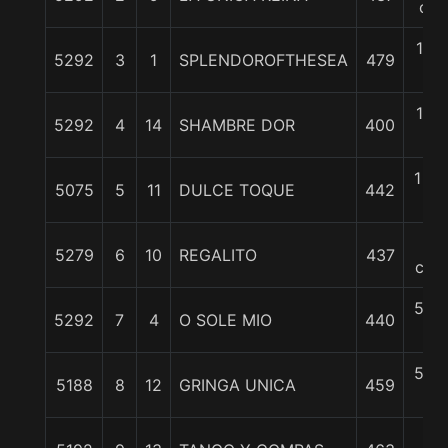
cpo
1 1/
5292
3
1
SPLENDOROFTHESEA
479
c
1 1/
5292
4
14
SHAMBRE DOR
400
c
1 3/
5075
5
11
DULCE TOQUE
442
c
2
5279
6
10
REGALITO
437
cpo
5 1/
5292
7
4
O SOLE MIO
440
c
5 1/
5188
8
12
GRINGA UNICA
459
c
6