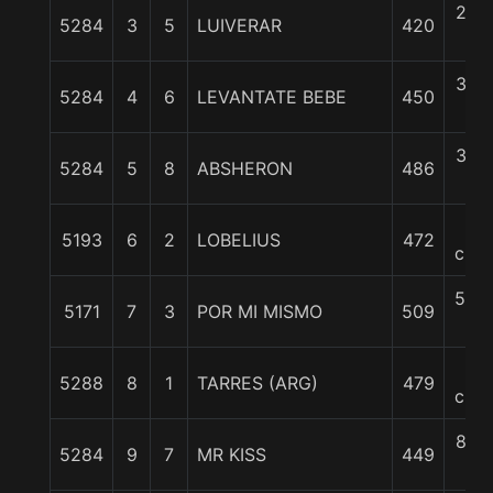
2 1/
5284
3
5
LUIVERAR
420
c
3 1/
5284
4
6
LEVANTATE BEBE
450
c
3 1/
5284
5
8
ABSHERON
486
c
5
5193
6
2
LOBELIUS
472
cpos
5 3/
5171
7
3
POR MI MISMO
509
c
6
5288
8
1
TARRES (ARG)
479
cpos
8 1/
5284
9
7
MR KISS
449
c