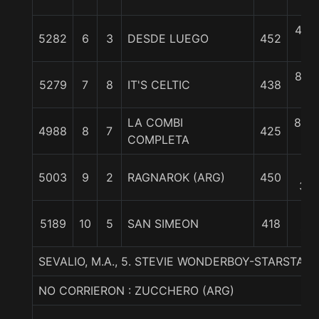
c
4 1/
5282
6
3
DESDE LUEGO
452
c
8 1/
5279
7
8
IT'S CELTIC
438
c
LA COMBI
8 3/
4988
8
7
425
COMPLETA
c
10
5003
9
2
RAGNAROK (ARG)
450
3/4
22
5189
10
5
SAN SIMEON
418
1/4
SEVALIO, M.A., 5. STEVIE WONDERBOY-STARSTAFF-
NO CORRIERON : ZUCCHERO (ARG)