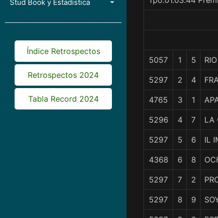
Tpo.01.03.44 Prem
Stud Book y Estadística
Índice Retrospectos
5057
1
5
RI
Retrospectos 2024
5297
2
4
FR
Tabla Record 2024
4765
3
1
AP
5296
4
7
LA
5297
5
6
IL 
4368
6
8
OC
5297
7
2
PR
5297
8
9
SO