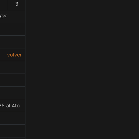
3
BOY
volver
5 al 4to