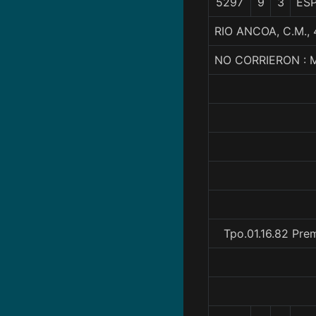
5297
9
3
ES
RIO ANCOA, C.M.
NO CORRIERON : 
Tpo.01.16.82 Pre