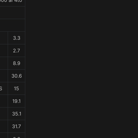
500 al 4to
3.3
2.7
8.9
30.6
S
15
19.1
35.1
31.7