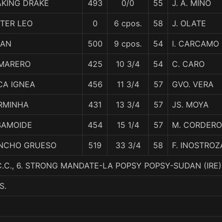
AKING DRAKE
493
0/0
55
J. A. MIÑO
STER LEO
0
6 cpos.
58
J. OLATE
LAN
500
9 cpos.
54
I. CARCAMO
MARERO
425
10 3/4
54
C. CARO
CA IGNEA
456
11 3/4
57
GVO. VERA
RMINHA
431
13 3/4
57
JS. MOYA
SAMOIDE
454
15 1/4
57
M. CORDERO
NCHO GRUESO
519
33 3/4
58
F. INOSTROZ
C.C., 6. STRONG MANDATE-LA POPSY POPSY-SUDAN (IRE)
S.