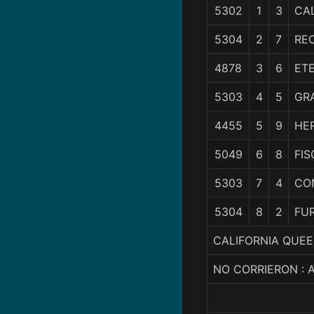
5302
1
3
CA
5304
2
7
RE
4878
3
6
ET
5303
4
5
GR
4455
5
9
HE
5049
6
8
FI
5303
7
4
CO
5304
8
2
FU
CALIFORNIA QUEE
NO CORRIERON :