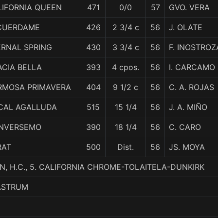
LIFORNIA QUEEN
471
0/0
57
GVO. VERA
CUERDAME
426
2 3/4 c
56
J. OLATE
ERNAL SPRING
430
3 3/4 c
56
F. INOSTROZ
ACIA BELLA
393
4 cpos.
56
I. CARCAMO
RMOSA PRIMAVERA
404
9 1/2 c
56
C. A. ROJAS
SCAL AGALLUDA
515
15 1/4
56
J. A. MIÑO
NVERSEMO
390
18 1/4
56
C. CARO
RAT
500
Dist.
56
JS. MOYA
N, H.C., 5. CALIFORNIA CHROME-TOLAITELA-DUNKIRK
 ASTRUM