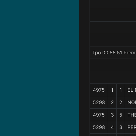
Tpo.00.55.51 Prem
4975
1
1
EL
5298
2
2
NO
4975
3
5
THE
5298
4
3
PE