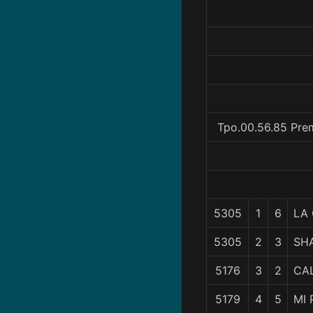
Tpo.00.56.85 Prem
5305
1
6
LA 
5305
2
3
SH
5176
3
2
CAL
5179
4
5
MI 