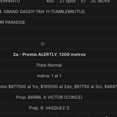
PERPANTO
450
27 cpos
57
JS. MOYA
, 4. GRAND DADDY-TAN YI-TUMBLEBRUTUS
MR PARADISE
-2-
2a.- Premio ALERTLY, 1300 metros
Pista Normal
Indice: 1 al 1
mios $977500 al 1ro, $195500 al 2do, $97750 al 3ro, $4887
Prop. BARRIL A VICTOR (CONCE)
Prep. R. VASQUEZ O