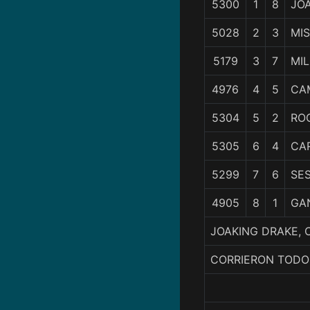
5300
1
8
JO
5028
2
3
MI
5179
3
7
MI
4976
4
5
CA
5304
5
2
RO
5305
6
4
CA
5299
7
6
SE
4905
8
1
GA
JOAKING DRAKE, 
CORRIERON TODO