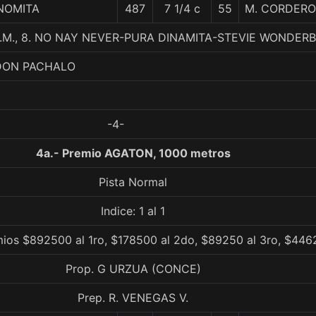
NOMITA
487
7 1/4 c
55
M. CORDERO
.M., 8. NO NAY NEVER-PURA DINAMITA-STEVIE WONDER
 DON PACHALO
-4-
4a.- Premio AGATON, 1000 metros
Pista Normal
Indice: 1 al 1
mios $892500 al 1ro, $178500 al 2do, $89250 al 3ro, $4462
Prop. G URZUA (CONCE)
Prep. R. VENEGAS V.