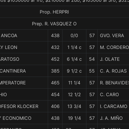
ios $1050000 al 1ro, $210000 al 2do, $105000 al 3ro, $52
Prop. HERPRI
Prep. R. VASQUEZ O
O ANCOA
438
0/0
57
GVO. VERA
AY LEON
432
1 1/4 c
57
M. CORDERO
ARATOSO
452
6 1/4 c
54
J. OLATE
 CANTINERA
385
9 1/2 c
55
C. A. ROJAS
IMPERATORE
465
11 1/4
57
R. BENAVIDE
HIO
454
12 1/2
57
C. CARO
OFESOR KLOCKER
406
13 3/4
57
I. CARCAMO
Y ECONOMICO
438
19 1/4
57
J. A. MIÑO