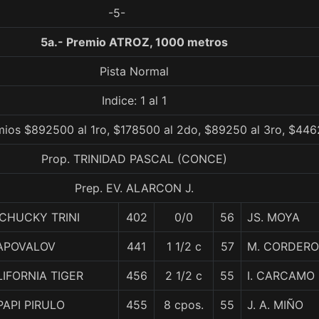
-5-
5a.- Premio ATROZ, 1000 metros
Pista Normal
Indice: 1 al 1
ios $892500 al 1ro, $178500 al 2do, $89250 al 3ro, $446
Prop. TRINIDAD PASCAL (CONCE)
Prep. EV. ALARCON J.
CHUCKY TRINI
402
0/0
56
JS. MOYA
APOVALOV
441
1 1/2 c
57
M. CORDERO
IFORNIA TIGER
456
2 1/2 c
55
I. CARCAMO
PAPI PIRULO
455
8 cpos.
55
J. A. MIÑO