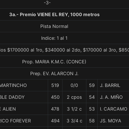
-3-
3a.- Premio VIENE EL REY, 1000 metros
Pista Normal
Indice: 1 al 1
ios $1700000 al 1ro, $340000 al 2do, $170000 al 3ro, $85
Prop. MARIA K.M.C. (CONCE)
Prep. EV. ALARCON J.
 MARTINCHO
519
0/0
59
J. BARRIL
BLE DADDY
450
2 cpos
54
J. A. MIÑO
 ALIEN
478
3 1/2 c
53
I. CARCAMO
RICO FOREVER
494
3 3/4 c
58
JS. MOYA