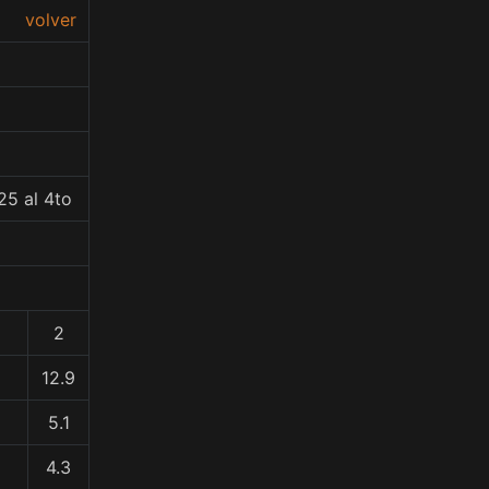
volver
25 al 4to
2
12.9
5.1
4.3