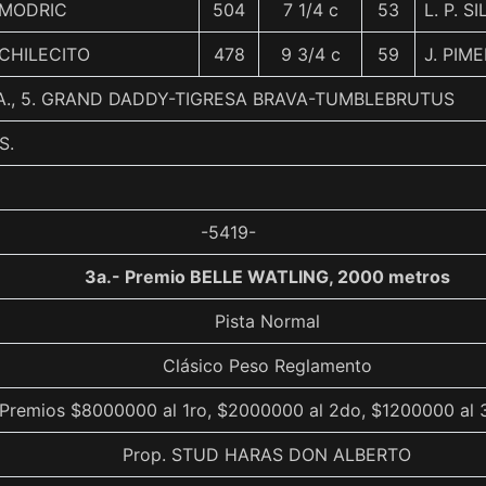
MODRIC
504
7 1/4 c
53
L. P. S
CHILECITO
478
9 3/4 c
59
J. PIM
.A., 5. GRAND DADDY-TIGRESA BRAVA-TUMBLEBRUTUS
S.
-5419-
3a.- Premio BELLE WATLING, 2000 metros
Pista Normal
Clásico Peso Reglamento
 Premios $8000000 al 1ro, $2000000 al 2do, $1200000 al 
Prop. STUD HARAS DON ALBERTO