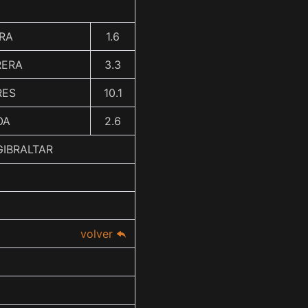
ERA
1.6
RERA
3.3
RES
10.1
OA
2.6
GIBRALTAR
volver