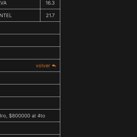
ILVA
16.3
ENTEL
21.7
volver
3ro, $800000 al 4to