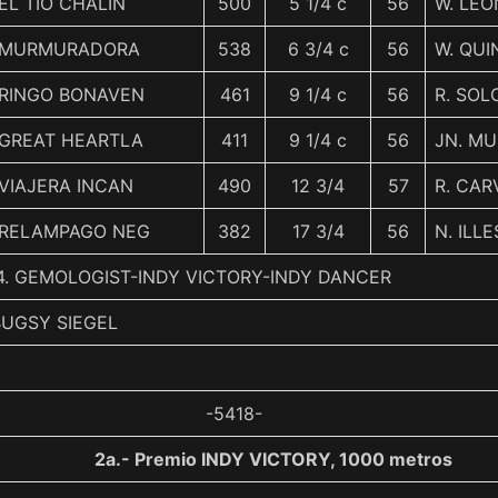
EL TIO CHALIN
500
5 1/4 c
56
W. LEO
MURMURADORA
538
6 3/4 c
56
W. QUI
RINGO BONAVEN
461
9 1/4 c
56
R. SOL
GREAT HEARTLA
411
9 1/4 c
56
JN. MU
VIAJERA INCAN
490
12 3/4
57
R. CAR
RELAMPAGO NEG
382
17 3/4
56
N. ILL
, 4. GEMOLOGIST-INDY VICTORY-INDY DANCER
BUGSY SIEGEL
-5418-
2a.- Premio INDY VICTORY, 1000 metros