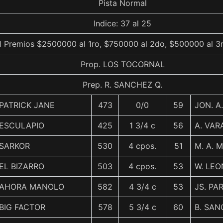
Pista Normal
Indice: 37 al 25
1 Premios $2500000 al 1ro, $750000 al 2do, $500000 al 3
Prop. LOS TOCORNAL
Prep. R. SANCHEZ Q.
PATRICK JANE
473
0/0
59
JON. A
ESCULAPIO
425
1 3/4 c
56
A. VAR
SARKOR
530
4 cpos.
51
M. A. 
EL BIZARRO
503
4 cpos.
53
W. LEO
AHORA MANOLO
582
4 3/4 c
53
JS. PA
BIG FACTOR
578
5 3/4 c
60
B. SA