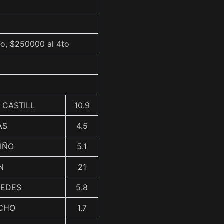
ro, $250000 al 4to
. CASTILL
10.9
AS
4.5
MIÑO
5.1
N
21
REDES
5.8
NCHO
1.7