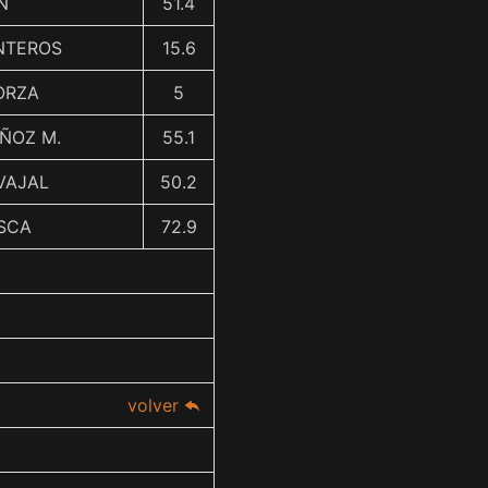
N
51.4
NTEROS
15.6
ORZA
5
ÑOZ M.
55.1
VAJAL
50.2
ESCA
72.9
volver