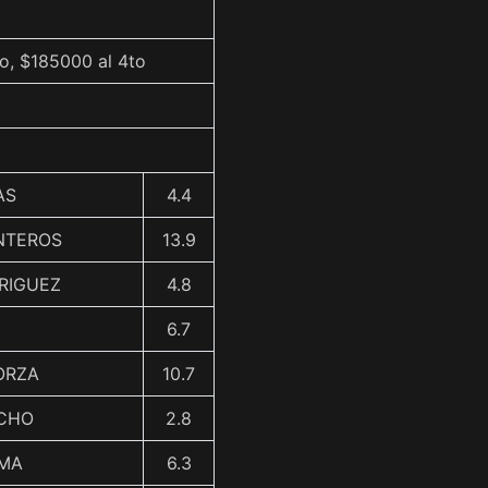
o, $185000 al 4to
AS
4.4
NTEROS
13.9
RIGUEZ
4.8
6.7
ORZA
10.7
NCHO
2.8
AMA
6.3