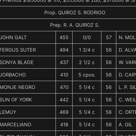
9 Premios $1850000 al 1ro, $555000 al 2do, $370000 al 3r
Prop. QUIROZ S. RODRIGO
Prep. R. A. QUIROZ S.
JOHN GALT
455
0/0
57
N. MOL
FERGUS SUTER
494
1 3/4 c
56
D. AL
SONYA BLADE
437
2 1/2 c
56
W. VA
JORBACHO
410
5 cpos.
56
D. CA
MONJE NEGRO
470
5 1/4 c
56
L. P. S
SUN OF YORK
442
5 1/4 c
56
C. WEI
LEMUY
469
5 1/4 c
56
C. OR
MARCELIANO
418
5 1/4 c
56
A. GIL