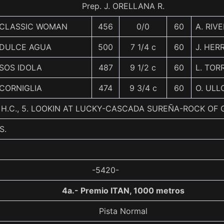
Prep. J. ORELLANA R.
CLASSIC WOMAN
456
0/0
60
A. RIV
DULCE AGUA
500
7 1/4 c
60
J. HER
SOS IDOLA
487
9 1/2 c
60
L. TOR
CORNIGLIA
474
9 3/4 c
60
O. ULL
H.C., 5. LOOKIN AT LUCKY-CASCADA SUREÑA-ROCK OF 
S.
-5420-
4a.- Premio ITAN, 1000 metros
Pista Normal