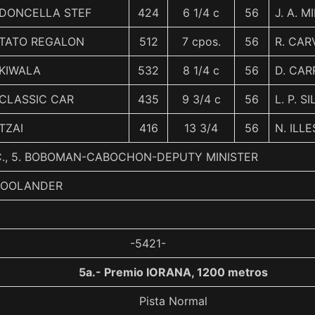
DONCELLA STEF
424
6 1/4 c
56
J. A. M
TATO REGALON
512
7 cpos.
56
R. CAR
KIWALA
532
8 1/4 c
56
D. CA
CLASSIC CAR
435
9 3/4 c
56
L. P. S
TZAI
416
13 3/4
56
N. ILL
C., 5. BOBOMAN-CABOCHON-DEPUTY MINISTER
 ZOOLANDER
-5421-
5a.- Premio IORANA, 1200 metros
Pista Normal