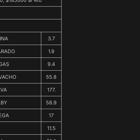
o, $185000 al 4to
INA
3.7
VARADO
1.9
RGAS
9.4
RVACHO
55.8
ILVA
177.
LBY
58.9
TEGA
17
11.5