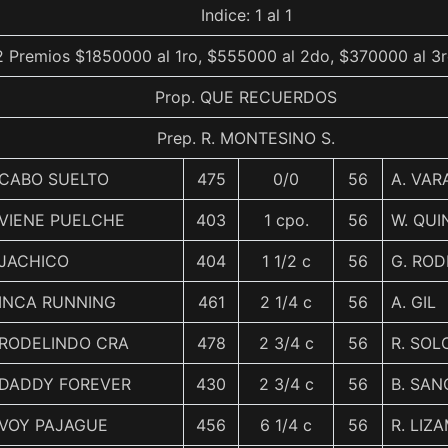
Indice: 1 al 1
2 Premios $1850000 al 1ro, $555000 al 2do, $370000 al 3r
Prop. QUE RECUERDOS
Prep. R. MONTESINO S.
CABO SUELTO
475
0/0
56
A. VAR
VIENE PUELCHE
403
1 cpo.
56
W. QUI
JACHICO
404
1 1/2 c
56
G. ROD
INCA RUNNING
461
2 1/4 c
56
A. GIL
RODELINDO CRA
478
2 3/4 c
56
R. SOL
DADDY FOREVER
430
2 3/4 c
56
B. SA
VOY PAJAGUE
456
6 1/4 c
56
R. LIZ