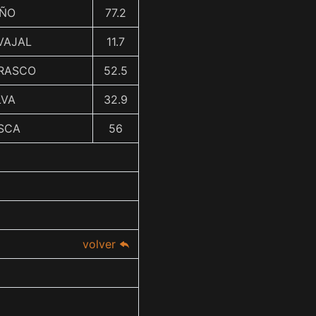
IÑO
77.2
VAJAL
11.7
RRASCO
52.5
ILVA
32.9
ESCA
56
volver