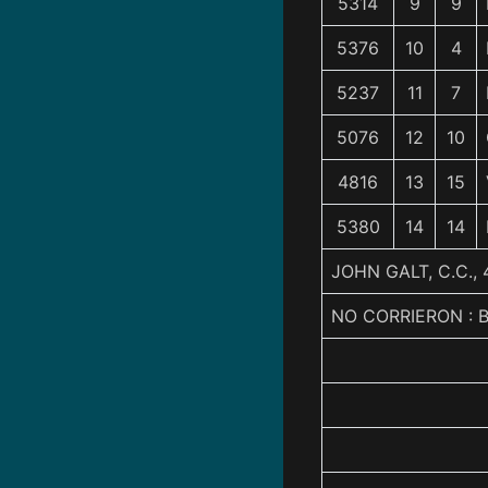
5314
9
9
5376
10
4
5237
11
7
5076
12
10
4816
13
15
5380
14
14
JOHN GALT, C.C.
NO CORRIERON : 