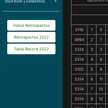
Tpo.01:01.7
Stud Book y Estadística
Índice Retrospectos
5116
1
5
Retrospectos 2022
4994
2
1
Tabla Record 2022
5314
3
3
5314
4
8
5102
5
6
5314
6
11
5314
7
13
5314
8
12