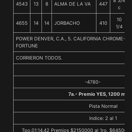
8 3/4
4543
13
8
ALMA DE LA VA
447
c
10
4655
14
14
JORBACHO
410
1/4
POWER DENVER, C.A., 5. CALIFORNIA CHROME-DA
FORTUNE
CORRIERON TODOS.
-4780-
7a.- Premio YES, 1200 met
Pista Normal
Indice: 2 al 1
Tpo.01:14.42 Premios $2150000 al 1ro, $645000 