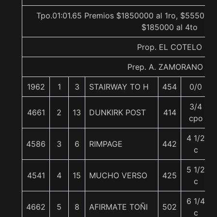
Tpo.01:01.65 Premios $1850000 al 1ro, $555000 
$185000 al 4to
Prop. EL COTELO
Prep. A. ZAMORANO B.
1962
1
3
STAIRWAY TO H
454
0/0
3/4
4661
2
13
DUNKIRK POST
414
cpo
4 1/2
4586
3
6
RIMPAGE
442
c
5 1/2
4541
4
15
MUCHO VERSO
425
c
6 1/4
4662
5
8
AFIRMATE TOÑI
502
c