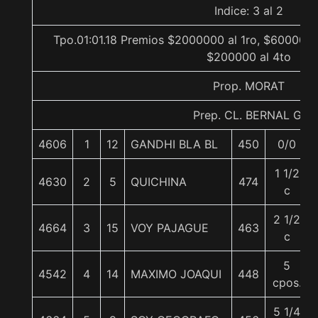
Indice: 3 al 2
Tpo.01:01.18 Premios $2000000 al 1ro, $600000 
$200000 al 4to
Prop. MORAT
Prep. CL. BERNAL G.
4606
1
12
GANDHI BLA BL
450
0/0
1 1/2
4630
2
5
QUICHINA
474
c
2 1/2
4664
3
15
VOY PAJAGUE
463
c
5
4542
4
14
MAXIMO JOAQUI
448
cpos.
5 1/4