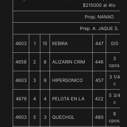
$215000 al 4to
Prop. NANAO
Prep. A. JAQUE S.
4603
1
15
KEBIRA
447
0/0
3
4658
2
8
ALIZARIN CRIM
446
cpos.
3 1/4
4603
3
9
HIPERSONICO
457
c
5 3/4
4679
4
4
PELOTA EN LA
422
c
8
4603
5
3
QUECHOL
480
cpos.