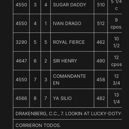
5 1/4
4550
3
4
SUGAR DADDY
510
c
9
4550
4
1
IVAN DRAGO
512
cpos.
10
3290
5
5
ROYAL FIERCE
462
1/2
12
4647
6
2
SIR HENRY
490
cpos
COMANDANTE
12
4550
7
3
458
EN
3/4
13
4566
8
7
YA SILIO
482
1/4
DRAKENBERG, C.C., 7. LOOKIN AT LUCKY-DOTY-
CORRIERON TODOS.