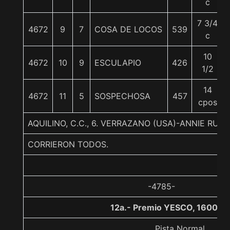
c
7 3/4
4672
9
7
COSA DE LOCOS
539
c
10
4672
10
9
ESCULAPIO
426
1/2
14
4672
11
5
SOSPECHOSA
457
cpos
AQUILINO, C.C., 6. VERRAZANO (USA)-ANNIE RU
CORRIERON TODOS.
-4785-
12a.- Premio YESCO, 1600 m
Pista Normal