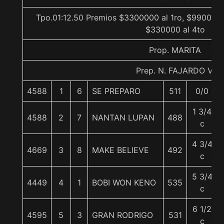
Tpo.01:12.50 Premios $3300000 al 1ro, $990000 
$330000 al 4to
Prop. MARITA
Prep. N. FAJARDO V.
4588
1
6
SE PREPARO
511
0/0
1 3/4
4588
2
7
NANTAN LUPAN
488
c
4 3/4
4669
3
8
MAKE BELIEVE
492
c
5 3/4
4449
4
1
BOBI WON KENO
535
c
6 1/2
4595
5
3
GRAN RODRIGO
531
c