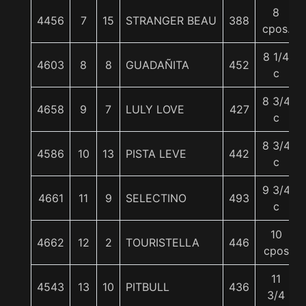
8
4456
7
15
STRANGER BEAU
388
cpos.
8 1/4
4603
8
8
GUADAÑITA
452
c
8 3/4
4658
9
7
LULY LOVE
427
c
8 3/4
4586
10
13
PISTA LEVE
442
c
9 3/4
4661
11
9
SELECTINO
493
c
10
4662
12
2
TOURISTELLA
446
cpos
11
4543
13
10
PITBULL
436
3/4