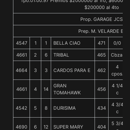
Tpo.01:00.97 Premios $2000000 al 1ro, $600000 
$200000 al 4to
Prop. GARAGE JCS
Prep. M. VELARDE B.
4547
1
1
BELLA CIAO
471
0/0
4661
2
6
TRIBAL
465
Cbza.
4
4664
3
3
CARDOS PARA E
462
cpos.
GRAN
4 1/4
4661
4
14
456
TOMAHAWK
c
4 3/4
4542
5
8
DURISIMA
434
c
5 3/4
4690
6
12
SUPER MARY
404