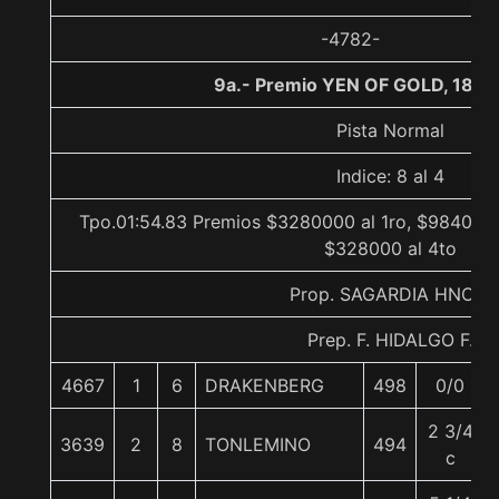
-4782-
9a.- Premio YEN OF GOLD, 1800
Pista Normal
Indice: 8 al 4
Tpo.01:54.83 Premios $3280000 al 1ro, $984000 
$328000 al 4to
Prop. SAGARDIA HNOS.
Prep. F. HIDALGO F.
4667
1
6
DRAKENBERG
498
0/0
2 3/4
3639
2
8
TONLEMINO
494
c