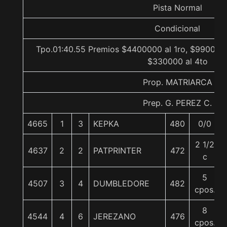
Pista Normal
Condicional
Tpo.01:40.55 Premios $4400000 al 1ro, $990000 
$330000 al 4to
Prop. MATRIARCA
Prep. G. PEREZ C.
4665
1
3
KEPKA
480
0/0
2 1/2
4637
2
2
PATPRINTER
472
c
5
4507
3
4
DUMBLEDORE
482
cpos.
8
4544
4
6
JEREZANO
476
cpos.