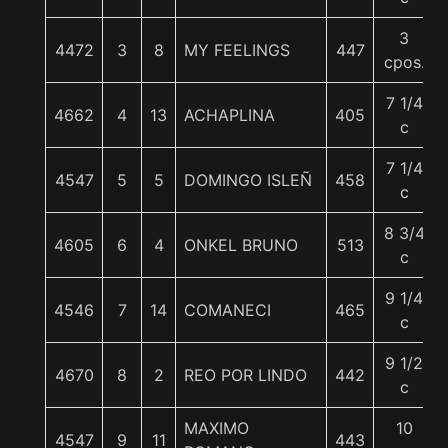
3
4472
3
8
MY FEELINGS
447
cpos.
7 1/4
4662
4
13
ACHAPLINA
405
c
7 1/4
4547
5
5
DOMINGO ISLEÑ
458
c
8 3/4
4605
6
4
ONKEL BRUNO
513
c
9 1/4
4546
7
14
COMANECI
465
c
9 1/2
4670
8
2
REO POR LINDO
442
c
MAXIMO
10
4547
9
11
443