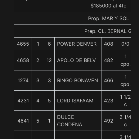
$185000 al 4to
Prop. MAR Y SOL
Prep. CL. BERNAL G.
4655
1
6
POWER DENVER
408
0/0
1
4658
2
12
APOLO DE BELV
482
cpo.
1
1274
3
3
RINGO BONAVEN
466
cpo.
1 1/2
4231
4
5
LORD ISAFAAM
423
c
DULCE
2 1/4
4641
5
1
492
CONDENA
c
3 1/4