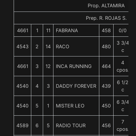
Prop. ALTAMIRA
Prep. R. ROJAS S.
4661
1
11
FABRANA
458
0/0
3 3/4
4543
2
14
RACO
480
c
4
4661
3
12
INCA RUNNING
464
cpos.
6 1/2
4540
4
3
DADDY FOREVER
439
c
6 3/4
4540
5
1
MISTER LEO
450
c
7
4589
6
5
RADIO TOUR
456
cpos.