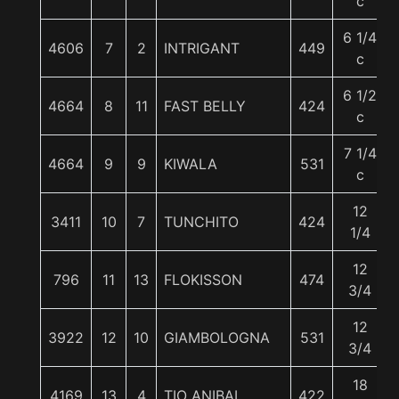
c
6 1/4
4606
7
2
INTRIGANT
449
c
6 1/2
4664
8
11
FAST BELLY
424
c
7 1/4
4664
9
9
KIWALA
531
c
12
3411
10
7
TUNCHITO
424
1/4
12
796
11
13
FLOKISSON
474
3/4
12
3922
12
10
GIAMBOLOGNA
531
3/4
18
4169
13
4
TIO ANIBAL
422