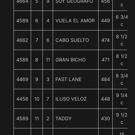
4664
5
9
SOY GEOGRAFO
456
c
6 3/4
4589
6
4
VUELA EL AMOR
449
c
8 1/2
4662
7
6
CABO SUELTO
474
c
8 1/2
4586
8
11
GRAN BICHO
471
c
8 3/4
4469
9
3
FAST LANE
484
c
9 1/4
4456
10
7
ILUSO VELOZ
448
c
9 1/2
4589
11
2
TADDY
430
c
15