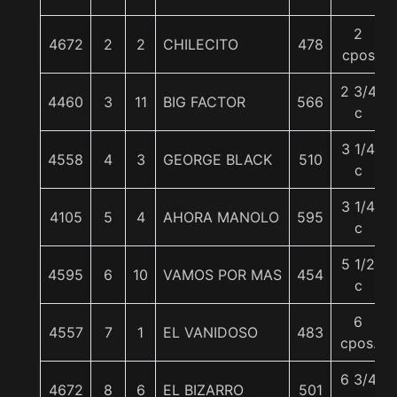
2
4672
2
2
CHILECITO
478
cpos
2 3/4
4460
3
11
BIG FACTOR
566
c
3 1/4
4558
4
3
GEORGE BLACK
510
c
3 1/4
4105
5
4
AHORA MANOLO
595
c
5 1/2
4595
6
10
VAMOS POR MAS
454
c
6
4557
7
1
EL VANIDOSO
483
cpos.
6 3/4
4672
8
6
EL BIZARRO
501