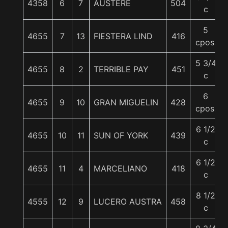
4358
6
7
AUSTERE
504
c
5
4655
7
13
FIESTERA LIND
416
cpos.
5 3/4
4655
8
2
TERRIBLE PAY
451
c
6
4655
9
10
GRAN MIGUELIN
428
cpos.
6 1/2
4655
10
11
SUN OF YORK
439
c
6 1/2
4655
11
4
MARCELIANO
418
c
8 1/2
4555
12
9
LUCERO AUSTRA
458
c