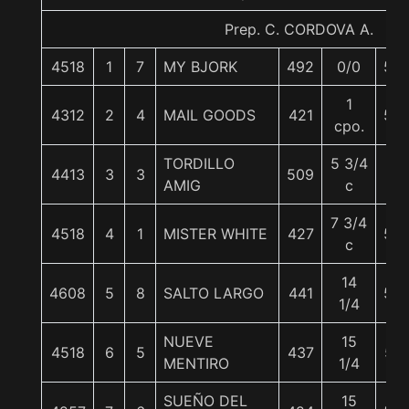
Prep. C. CORDOVA A.
4518
1
7
MY BJORK
492
0/0
59
1
4312
2
4
MAIL GOODS
421
59
cpo.
TORDILLO
5 3/4
4413
3
3
509
61
AMIG
c
7 3/4
4518
4
1
MISTER WHITE
427
59
c
14
4608
5
8
SALTO LARGO
441
59
1/4
NUEVE
15
4518
6
5
437
57
MENTIRO
1/4
SUEÑO DEL
15