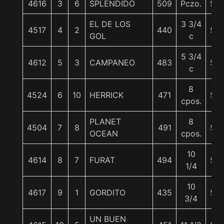
4616
3
6
SPLENDIDO
509
Pczo.
55
EL DE LOS
3 3/4
4517
4
2
440
56
GOL
c
5 3/4
4612
5
3
CAMPANEO
483
56
c
8
4524
6
10
HERRICK
471
55
cpos.
PLANET
8
4504
7
8
491
55
OCEAN
cpos.
10
4614
8
7
FURAT
494
55
1/4
10
4617
9
1
GORDITO
435
56
3/4
UN BUEN