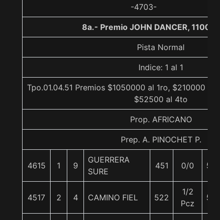
-4703-
8a.- Premio JOHN DANCER, 1100 m
Pista Normal
Indice: 1 al 1
Tpo.01.04.51 Premios $1050000 al 1ro, $210000 al 
$52500 al 4to
Prop. AFRICANO
Prep. A. PINOCHET P.
GUERRERA
4615
1
9
451
0/0
55
SURE
1/2
4517
2
4
CAMINO FIEL
522
56
Pcz