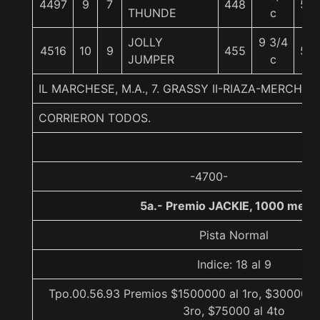
4497
9
7
448
56
THUNDE
c
JOLLY
9 3/4
4516
10
9
455
56
JUMPER
c
IL MARCHESE, M.A., 7. GRASSY II-RIAZA-MERCHA
CORRIERON TODOS.
-4700-
5a.- Premio JACKIE, 1000 metr
Pista Normal
Indice: 18 al 9
Tpo.00.56.93 Premios $1500000 al 1ro, $300000 
3ro, $75000 al 4to