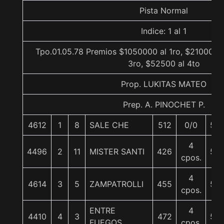
Pista Normal
Indice: 1 al 1
Tpo.01.05.78 Premios $1050000 al 1ro, $210000 a
3ro, $52500 al 4to
Prop. LUKITAS MATEO
Prep. A. PINOCHET P.
4612
1
8
SALE CHE
512
0/0
56
4
4496
2
11
MISTER SANTI
426
56
cpos.
4
4614
3
5
ZAMPATROLLI
455
56
cpos.
ENTRE
4
4410
4
3
472
56
FUEGOS
cpos.