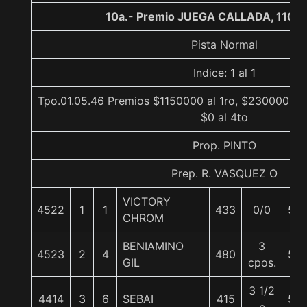
10a.- Premio JUEGA CALLADA, 1100 
Pista Normal
Indice: 1 al 1
Tpo.01.05.46 Premios $1150000 al 1ro, $230000 al 
$0 al 4to
Prop. PINTO
Prep. R. VASQUEZ O
VICTORY
4522
1
1
433
0/0
56
CHROM
BENIAMINO
3
4523
2
4
480
56
GIL
cpos.
3 1/2
4414
3
6
SEBAI
415
55