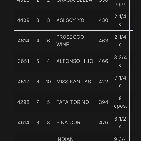
cpo
2 1/4
4409
3
3
ASI SOY YO
430
56
c
PROSECCO
2 1/4
4614
4
6
463
56
WINE
c
3 3/4
3651
5
4
ALFONSO HIJO
466
56
c
7 1/4
4517
6
10
MISS KANITAS
422
56
c
8
4298
7
5
TATA TORINO
394
56
cpos.
8 1/2
4614
8
8
PIÑA COR
476
56
c
INDIAN
9 3/4