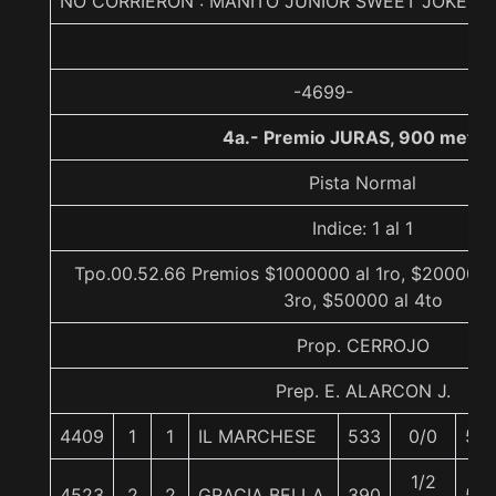
NO CORRIERON : MANITO JUNIOR SWEET JOKE
-4699-
4a.- Premio JURAS, 900 metro
Pista Normal
Indice: 1 al 1
Tpo.00.52.66 Premios $1000000 al 1ro, $200000 
3ro, $50000 al 4to
Prop. CERROJO
Prep. E. ALARCON J.
4409
1
1
IL MARCHESE
533
0/0
56
1/2
4523
2
2
GRACIA BELLA
390
56