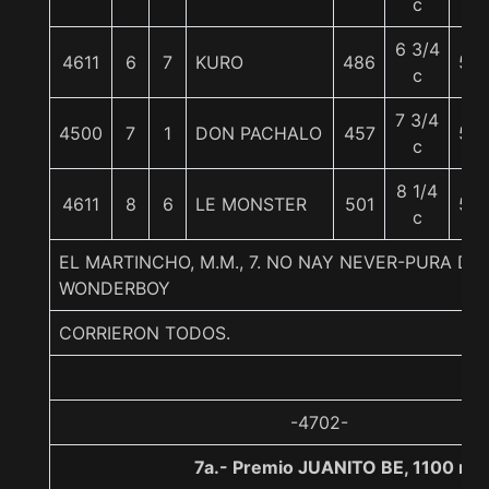
c
6 3/4
4611
6
7
KURO
486
52
c
7 3/4
4500
7
1
DON PACHALO
457
53
c
8 1/4
4611
8
6
LE MONSTER
501
50
c
EL MARTINCHO, M.M., 7. NO NAY NEVER-PURA DI
WONDERBOY
CORRIERON TODOS.
-4702-
7a.- Premio JUANITO BE, 1100 me