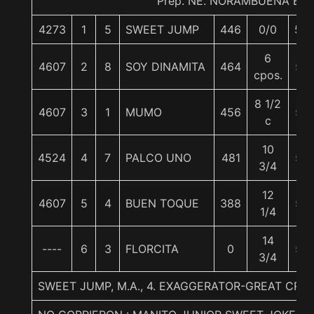
Prep. NE. NORAMBUENA B.
4273
1
5
SWEET JUMP
446
0/0
59
6
4607
2
8
SOY DINAMITA
464
57
cpos.
8 1/2
4607
3
1
MUMO
456
57
c
10
4524
4
7
PALCO UNO
481
57
3/4
12
4607
5
4
BUEN TOQUE
388
57
1/4
14
----
6
3
FLORCITA
0
57
3/4
SWEET JUMP, M.A., 4. EXAGGERATOR-GREAT CROS