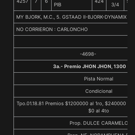
4257
7
6
424
59
PIB
3/4
MY BJORK, M.C., 5. GSTAAD II-BJORK-DYNAMIX
NO CORRIERON : CARLONCHO
-4698-
3a.- Premio JHON JHON, 1300 me
Pista Normal
Condicional
Tpo.01.18.81 Premios $1200000 al 1ro, $240000 al 
$0 al 4to
Prop. DULCE CARAMELO