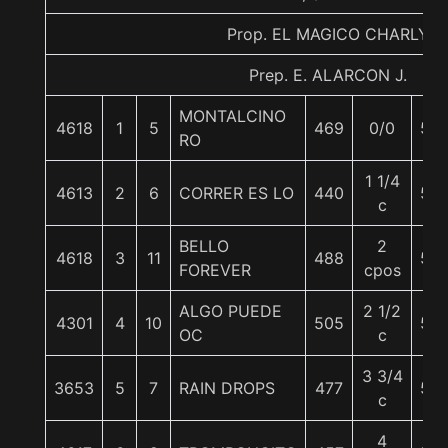
Prop. EL MAGICO CHARLY
Prep. E. ALARCON J.
MONTALCINO
4618
1
5
469
0/0
55
RO
1 1/4
4613
2
6
CORRER ES LO
440
55
c
BELLO
2
4618
3
11
488
55
FOREVER
cpos
ALGO PUEDE
2 1/2
4301
4
10
505
55
OC
c
3 3/4
3653
5
7
RAIN DROPS
477
56
c
4