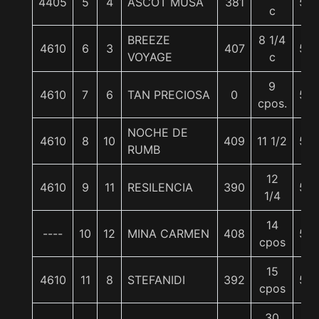
4405
5
4
ASCOT MUSA
381
56
c
BREEZE
8 1/4
4610
6
3
407
55
VOYAGE
c
9
4610
7
6
TAN PRECIOSA
0
55
cpos.
NOCHE DE
4610
8
10
409
11 1/2
55
RUMB
12
4610
9
11
RESILENCIA
390
56
1/4
14
----
10
12
MINA CARMEN
408
55
cpos
15
4610
11
8
STEFANIDI
392
55
cpos
30