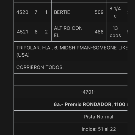
8 1/4
4520
7
1
BERTIE
509
57
c
ALTIRO CON
13
4521
8
2
488
58
EL
cpos
TRIPOLAR, H.A., 6. MIDSHIPMAN-SOMEONE LIKE
(USA)
CORRIERON TODOS.
-4701-
6a.- Premio RONDADOR, 1100 me
Pista Normal
Indice: 51 al 22