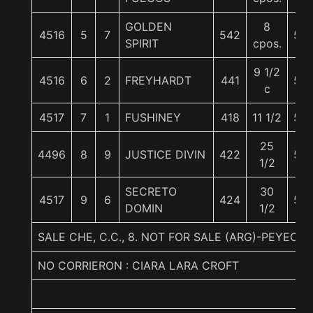
GOLDEN
8
4516
5
7
542
56
SPIRIT
cpos.
9 1/2
4516
6
2
FREYHARDT
441
56
c
4517
7
1
FUSHINEY
418
11 1/2
56
25
4496
8
9
JUSTICE DIVIN
422
56
1/2
SECRETO
30
4517
9
6
424
56
DOMIN
1/2
SALE CHE, C.C., 8. NOT FOR SALE (ARG)-PEYECHE
NO CORRIERON : CIARA LARA CROFT