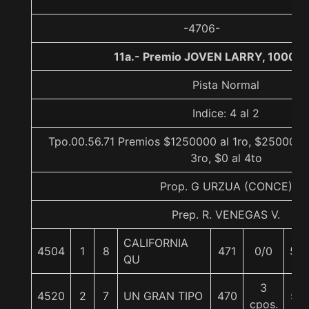
-4706-
11a.- Premio JOVEN LARRY, 1000 m
Pista Normal
Indice: 4 al 2
Tpo.00.56.71 Premios $1250000 al 1ro, $250000 
3ro, $0 al 4to
Prop. G URZUA (CONCE)
Prep. R. VENEGAS V.
CALIFORNIA
4504
1
8
471
0/0
55
QU
3
4520
2
7
UN GRAN TIPO
470
57
cpos.