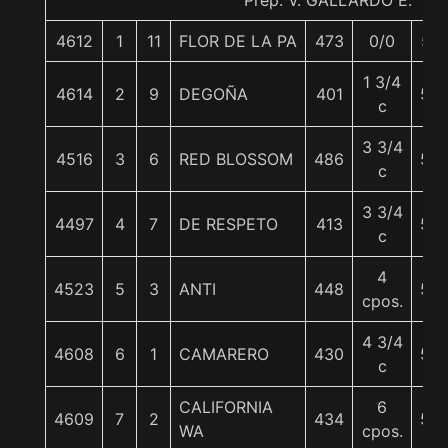
Prep. V. GALLARDO E.
4612
1
11
FLOR DE LA PA
473
0/0
57
1 3/4
4614
2
9
DEGOÑA
401
56
c
3 3/4
4516
3
6
RED BLOSSOM
486
56
c
3 3/4
4497
4
7
DE RESPETO
413
56
c
4
4523
5
3
ANTI
448
56
cpos.
4 3/4
4608
6
1
CAMARERO
430
56
c
CALIFORNIA
6
4609
7
2
434
56
WA
cpos.