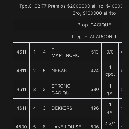
Tpo.01.02.77 Premios $2000000 al 1ro, $400000 
3ro, $100000 al 4to
Prop. CACIQUE
Prep. E. ALARCON J.
EL
4611
1
4
513
0/0
62
MARTINCHO
1
4611
2
5
NEBAK
474
50
cpo.
STRONG
1
4611
3
2
530
55
CACIQU
cpo.
1
4611
4
3
DEKKERS
496
56
cpo.
2 3/4
4500
5
8
LAKE LOUISE
506
52