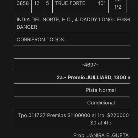
3858
12
5
TRUE FORTE
401
54
1/2
INDIA DEL NORTE, H.C., 4. DADDY LONG LEGS-IND
DANCER
CORRIERON TODOS.
-4697-
2a.- Premio JUILLIARD, 1300 met
Pista Normal
Condicional
Tpo.01.17.27 Premios $1100000 al 1ro, $220000 al 
$0 al 4to
Prop. JANIRA ELGUETA