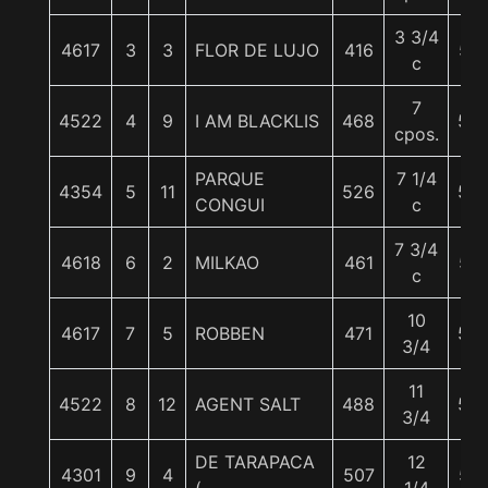
3 3/4
4617
3
3
FLOR DE LUJO
416
57
c
7
4522
4
9
I AM BLACKLIS
468
56
cpos.
PARQUE
7 1/4
4354
5
11
526
56
CONGUI
c
7 3/4
4618
6
2
MILKAO
461
57
c
10
4617
7
5
ROBBEN
471
55
3/4
11
4522
8
12
AGENT SALT
488
56
3/4
DE TARAPACA
12
4301
9
4
507
57