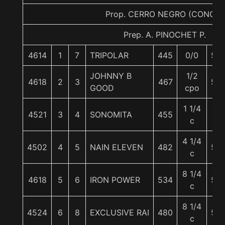
Prop. CERRO NEGRO (CONCE)
Prep. A. PINOCHET P.
4614
1
7
TRIPOLAR
445
0/0
56
JOHNNY B
1/2
4618
2
3
467
59
GOOD
cpo
1 1/4
4521
3
4
SONOMITA
455
61
c
4 1/4
4502
4
5
NAIN ELEVEN
482
55
c
8 1/4
4618
5
6
IRON POWER
534
55
c
8 1/4
4524
6
8
EXCLUSIVE RAI
480
55
c