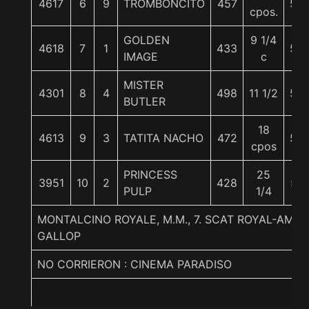
4617
6
9
TROMBONCITO
457
56
cpos.
GOLDEN
9 1/4
4618
7
1
433
56
IMAGE
c
MISTER
4301
8
4
498
11 1/2
58
BUTLER
18
4613
9
3
TATITA NACHO
472
58
cpos
PRINCESS
25
3951
10
2
428
57
PULP
1/4
MONTALCINO ROYALE, M.M., 7. SCAT ROYAL-AMEL
GALLOP
NO CORRIERON : CINEMA PARADISO