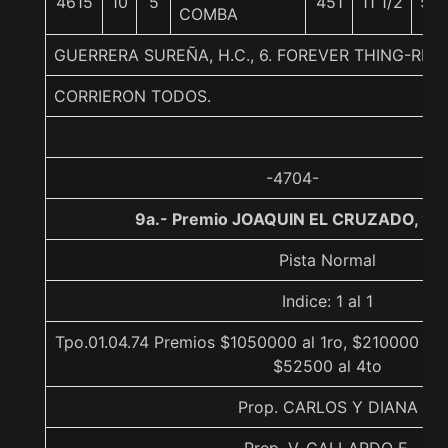
4615
10
5
451
11 1/2
55
COMBA
GUERRERA SUREÑA, H.C., 6. FOREVER THING-RED
CORRIERON TODOS.
-4704-
9a.- Premio JOAQUIN EL CRUZADO, 11
Pista Normal
Indice: 1 al 1
Tpo.01.04.74 Premios $1050000 al 1ro, $210000 al 
$52500 al 4to
Prop. CARLOS Y DIANA