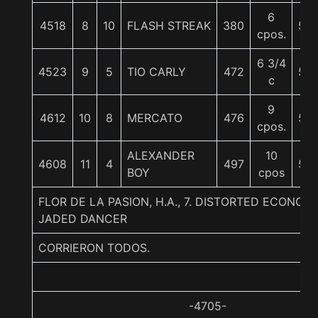
6
4518
8
10
FLASH STREAK
380
56
cpos.
6 3/4
4523
9
5
TIO CARLY
472
56
c
9
4612
10
8
MERCATO
476
56
cpos.
ALEXANDER
10
4608
11
4
497
56
BOY
cpos
FLOR DE LA PASION, H.A., 7. DISTORTED ECONOM
JADED DANCER
CORRIERON TODOS.
-4705-