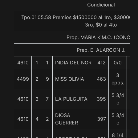
Condicional
Tpo.01.05.58 Premios $1500000 al 1ro, $300000 
3ro, $0 al 4to
Prop. MARIA K.M.C. (CONCE)
Prep. E. ALARCON J.
4610
1
1
INDIA DEL NOR
412
0/0
51
3
4499
2
9
MISS OLIVIA
463
55
cpos.
5 3/4
4610
3
7
LA PULGUITA
395
56
c
DIOSA
5 3/4
4610
4
2
397
55
GUERRER
c
8 1/4