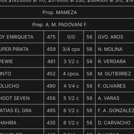
mios $1920000 al 1ro, $576000 al 2do, $384000 al 3ro, $19
Prop. MAMEZA
Prep. A. M. PADOVANI F.
OY ENRIQUETA
475
0/0
56
GVO. AROS
UPER PIRATA
459
3/4 cpo
56
N. MOLINA
PEWIE
481
3 1/2 c
56
R. VERGARA
INTO
452
4 cpos.
56
M. GUTIERREZ
OLUCHO
490
4 1/4 c
56
F. OLIVARES
HOOT SEVEN
456
5 1/2 c
56
A. VARAS
ATIAS EL GRA
495
6 1/2 c
56
F. A. GONZALE
HAHIRA
435
6 1/2 c
56
D. CARVACHO