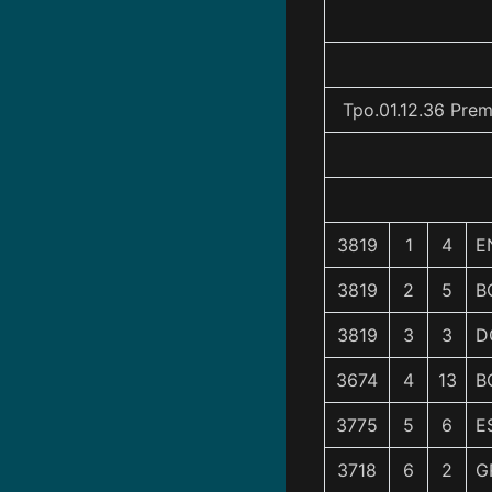
Tpo.01.12.36 Prem
3819
1
4
E
3819
2
5
B
3819
3
3
D
3674
4
13
B
3775
5
6
E
3718
6
2
G