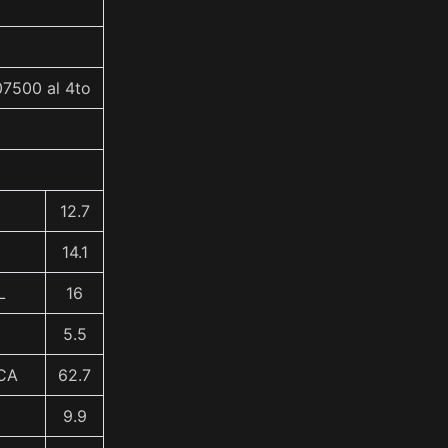
07500 al 4to
12.7
14.1
L
16
5.5
CA
62.7
9.9