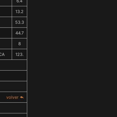
6.4
13.2
53.3
44.7
8
CA
123.
volver