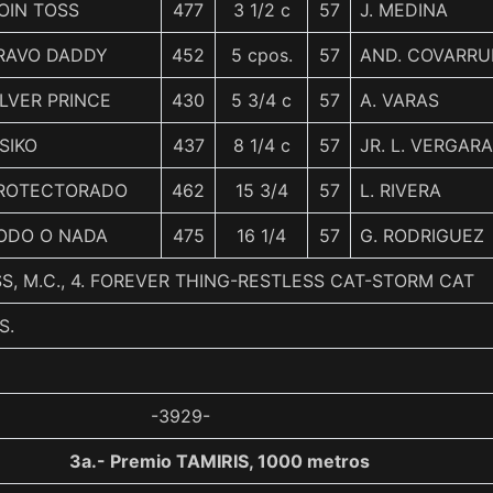
OIN TOSS
477
3 1/2 c
57
J. MEDINA
RAVO DADDY
452
5 cpos.
57
AND. COVARRU
ILVER PRINCE
430
5 3/4 c
57
A. VARAS
ISIKO
437
8 1/4 c
57
JR. L. VERGARA
ROTECTORADO
462
15 3/4
57
L. RIVERA
ODO O NADA
475
16 1/4
57
G. RODRIGUEZ
S, M.C., 4. FOREVER THING-RESTLESS CAT-STORM CAT
S.
-3929-
3a.- Premio TAMIRIS, 1000 metros