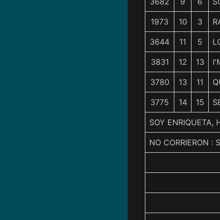
3682
9
6
S
1973
10
3
R
3644
11
5
L
3831
12
13
I
3780
13
11
Q
3775
14
15
S
SOY ENRIQUETA, H
NO CORRIERON : 