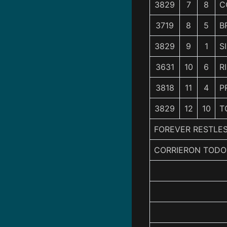
3829
7
8
C
3719
8
5
B
3829
9
1
S
3631
10
6
R
3818
11
4
P
3829
12
10
T
FOREVER RESTLES
CORRIERON TODO