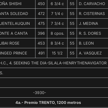
OÑA SHISHI
450
6 3/4 c
55
D. CARVACHO
ANTA SOLEDAD
472
7 1/4 c
55
R. CISTERNAS
UENTELAUQUIN
475
7 3/4 c
55
J. MEDINA
ONTE A CANTA
396
8 cpos.
55
R. S. DORES
UBAI ROSE
453
8 3/4 c
55
B. LEON
INGED PRINCE
491
15 1/2
55
A. VASQUEZ
H.C., 4. SEEKING THE DIA-SILALA-HENRYTHENAVIGATOR
S.
-3930-
4a.- Premio TRENTO, 1200 metros