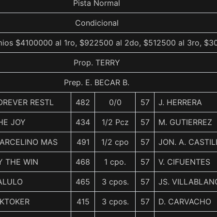
Pista Normal
Condicional
ios $4100000 al 1ro, $922500 al 2do, $512500 al 3ro, $3
Prop. TERRY
Prep. E. BECAR B.
OREVER RESTL
482
0/0
57
J. HERRERA
HE JOY
434
1/2 Pcz
57
M. GUTIERREZ
ARCELINO MAS
491
1/2 cpo
57
JON. A. CASTIL
Y THE WIN
468
1 cpo.
57
V. CIFUENTES
ALULO
465
3 cpos.
57
JS. VILLABLAN
IKTOKER
415
3 cpos.
57
D. CARVACHO