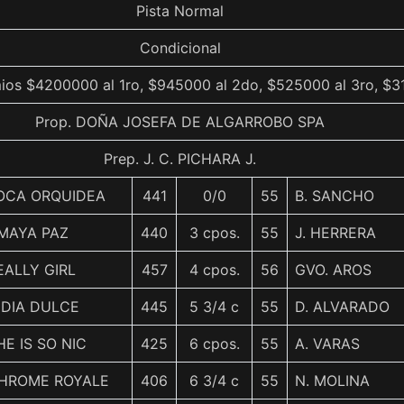
Pista Normal
Condicional
ios $4200000 al 1ro, $945000 al 2do, $525000 al 3ro, $3
Prop. DOÑA JOSEFA DE ALGARROBO SPA
Prep. J. C. PICHARA J.
OCA ORQUIDEA
441
0/0
55
B. SANCHO
MAYA PAZ
440
3 cpos.
55
J. HERRERA
EALLY GIRL
457
4 cpos.
56
GVO. AROS
NDIA DULCE
445
5 3/4 c
55
D. ALVARADO
HE IS SO NIC
425
6 cpos.
55
A. VARAS
HROME ROYALE
406
6 3/4 c
55
N. MOLINA