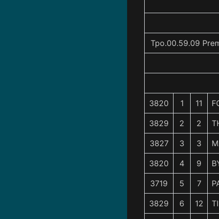
Tpo.00.59.09 Prem
3820
1
11
F
3829
2
2
T
3827
3
3
M
3820
4
9
B
3719
5
7
P
3829
6
12
T