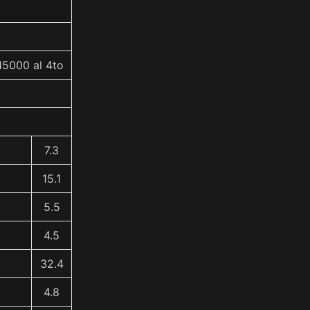
15000 al 4to
7.3
15.1
5.5
4.5
32.4
4.8