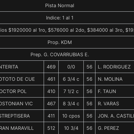
Pista Normal
Indice: 1 al 1
ios $1920000 al 1ro, $576000 al 2do, $384000 al 3ro, $19
Prop. KDM
Prep. G. COVARRUBIAS E.
NTERITA
469
0/0
56
L. RODRIGUEZ
OTOTO DE CUE
461
6 3/4 c
56
N. MOLINA
OCTOR POL
410
7 1/2 c
56
F. TAUN
OSTONIAN VIC
467
8 3/4 c
56
R. VARAS
STREPTISERA
411
10 cpos
56
JON. A. CASTIL
RAN MARAVILL
512
10 3/4
56
G. PEREZ