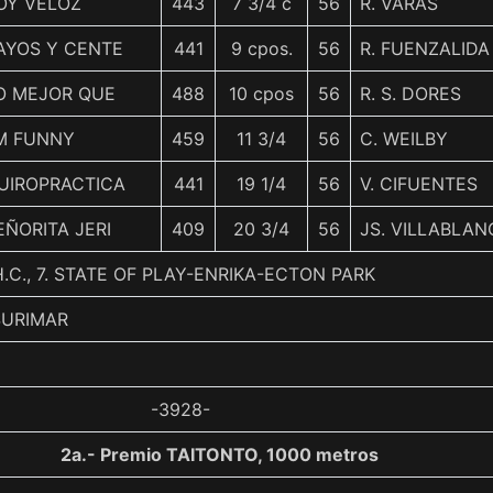
OY VELOZ
443
7 3/4 c
56
R. VARAS
AYOS Y CENTE
441
9 cpos.
56
R. FUENZALIDA
O MEJOR QUE
488
10 cpos
56
R. S. DORES
'M FUNNY
459
11 3/4
56
C. WEILBY
UIROPRACTICA
441
19 1/4
56
V. CIFUENTES
EÑORITA JERI
409
20 3/4
56
JS. VILLABLAN
.C., 7. STATE OF PLAY-ENRIKA-ECTON PARK
SURIMAR
-3928-
2a.- Premio TAITONTO, 1000 metros