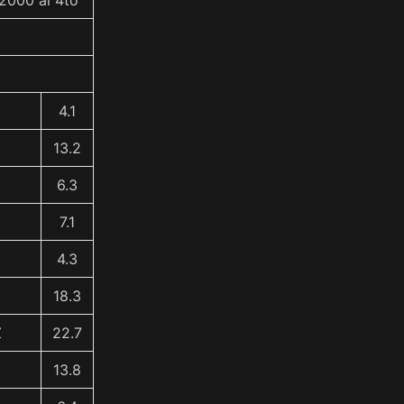
2000 al 4to
4.1
13.2
6.3
7.1
4.3
18.3
Z
22.7
13.8