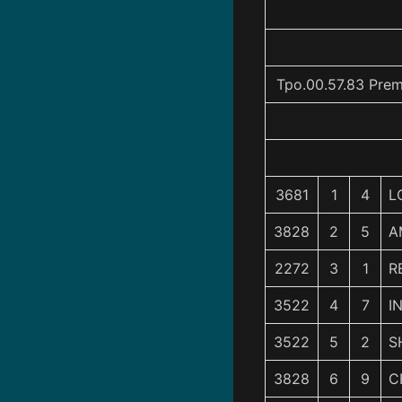
Tpo.00.57.83 Prem
3681
1
4
L
3828
2
5
A
2272
3
1
R
3522
4
7
I
3522
5
2
S
3828
6
9
C