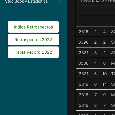
Tpo.01.12.76 Pre
Stud Book y Estadística
Índice Retrospectos
3816
1
4
S
Retrospectos 2022
3396
2
2
S
Tabla Record 2022
3831
3
1
S
3580
4
8
M
3831
5
10
T
3816
6
14
S
3816
7
9
M
3816
8
7
S