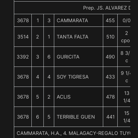
Prep. JS. ALVAREZ D.
3678
1
3
CAMMARATA
455
0/0
2
3514
2
1
TANTA FALTA
510
cpos
8 3/4
3392
3
6
GURICITA
490
c
9 1/4
3678
4
4
SOY TIGRESA
433
c
13
3678
5
2
ACLIS
478
1/4
15
3678
6
5
TERRIBLE GUEN
441
1/4
CAMMARATA, H.A., 4. MALAGACY-REGALO TUYO-