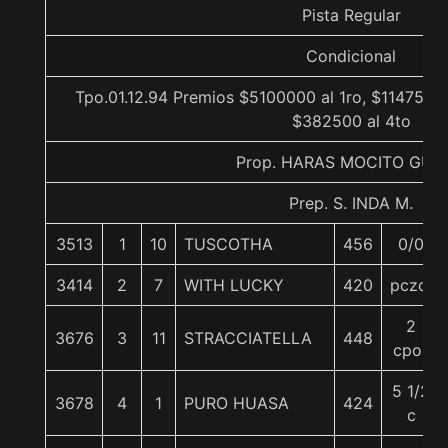
Pista Regular
Condicional
Tpo.01.12.94 Premios $5100000 al 1ro, $1147500 
$382500 al 4to
Prop. HARAS MOCITO GUA
Prep. S. INDA M.
3513
1
10
TUSCOTHA
456
0/0
3414
2
7
WITH LUCKY
420
pczo.
2
3676
3
11
STRACCIATELLA
448
cpos
5 1/2
3678
4
1
PURO HUASA
424
c