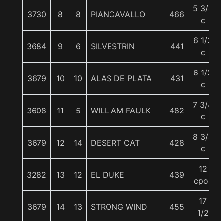
5 3/4
3730
8
8
PIANCAVALLO
466
c
6 1/2
3684
9
6
SILVESTRIN
441
c
6 1/2
3679
10
10
ALAS DE PLATA
431
c
7 3/4
3608
11
5
WILLIAM FAULK
482
c
8 3/4
3679
12
14
DESERT CAT
428
c
12
3282
13
12
EL DUKE
439
cpos
17
3679
14
13
STRONG WIND
455
1/2