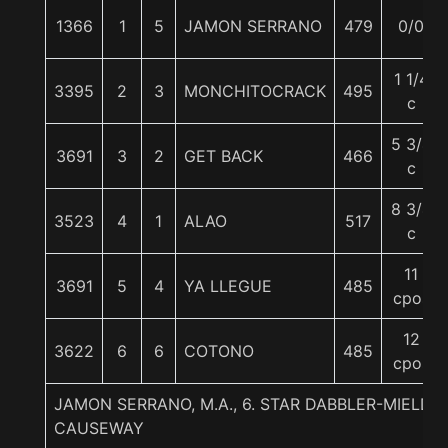
1366
1
5
JAMON SERRANO
479
0/0
1 1/4
3395
2
3
MONCHITOCRACK
495
c
5 3/4
3691
3
2
GET BACK
466
c
8 3/4
3523
4
1
ALAO
517
c
11
3691
5
4
YA LLEGUE
485
cpos
12
3622
6
6
COTONO
485
cpos
JAMON SERRANO, M.A., 6. STAR DABBLER-MIELD
CAUSEWAY