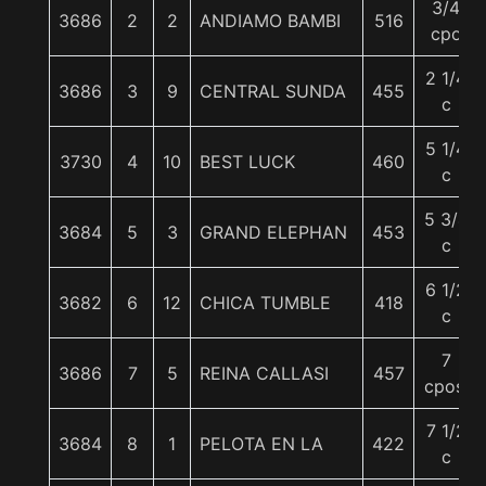
3/4
3686
2
2
ANDIAMO BAMBI
516
cpo
2 1/4
3686
3
9
CENTRAL SUNDA
455
c
5 1/4
3730
4
10
BEST LUCK
460
c
5 3/4
3684
5
3
GRAND ELEPHAN
453
c
6 1/2
3682
6
12
CHICA TUMBLE
418
c
7
3686
7
5
REINA CALLASI
457
cpos.
7 1/2
3684
8
1
PELOTA EN LA
422
c