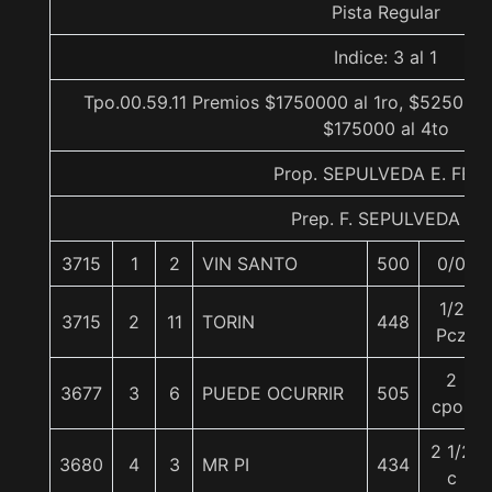
Pista Regular
Indice: 3 al 1
Tpo.00.59.11 Premios $1750000 al 1ro, $525000 
$175000 al 4to
Prop. SEPULVEDA E. FELI
Prep. F. SEPULVEDA E.
3715
1
2
VIN SANTO
500
0/0
1/2
3715
2
11
TORIN
448
Pcz
2
3677
3
6
PUEDE OCURRIR
505
cpos
2 1/2
3680
4
3
MR PI
434
c