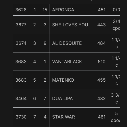
3628
1
15
AERONCA
451
0/0
3/4
3677
2
3
SHE LOVES YOU
443
cpo
1 1/4
3674
3
9
AL DESQUITE
484
c
1 1/4
3683
4
1
VANTABLACK
510
c
1 1/2
3683
5
2
MATENKO
455
c
3 3/4
3464
6
7
DUA LIPA
432
c
5
3730
7
4
STAR WAR
461
cpos.