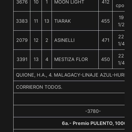
3676
10
1
MOON LIGHT
412
cpos
19
3383
11
13
TIARAK
455
1/2
22
2079
12
2
ASINELLI
471
1/4
22
3391
13
4
MESTIZA FLOR
450
1/4
QUIONE, H.A., 4. MALAGACY-LINAJE AZUL-HURRI
CORRIERON TODOS.
-3780-
6a.- Premio PULENTO, 1000 m