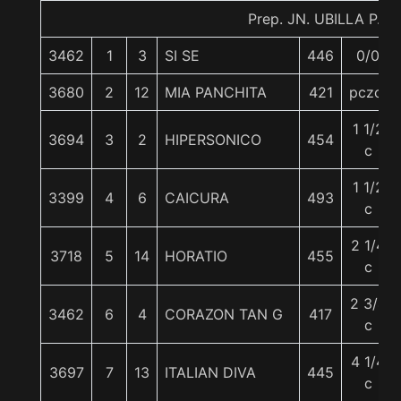
Prep. JN. UBILLA P.
3462
1
3
SI SE
446
0/0
3680
2
12
MIA PANCHITA
421
pczo.
1 1/2
3694
3
2
HIPERSONICO
454
c
1 1/2
3399
4
6
CAICURA
493
c
2 1/4
3718
5
14
HORATIO
455
c
2 3/4
3462
6
4
CORAZON TAN G
417
c
4 1/4
3697
7
13
ITALIAN DIVA
445
c