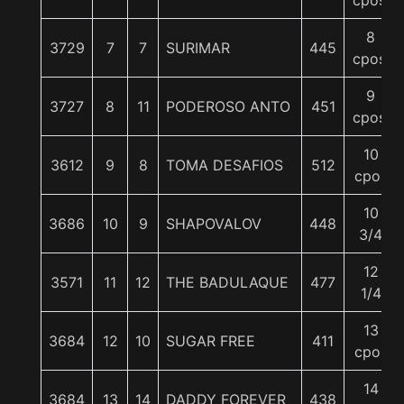
cpos.
8
3729
7
7
SURIMAR
445
cpos.
9
3727
8
11
PODEROSO ANTO
451
cpos.
10
3612
9
8
TOMA DESAFIOS
512
cpos
10
3686
10
9
SHAPOVALOV
448
3/4
12
3571
11
12
THE BADULAQUE
477
1/4
13
3684
12
10
SUGAR FREE
411
cpos
14
3684
13
14
DADDY FOREVER
438