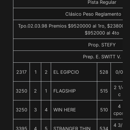
Pista Regular
Clásico Peso Reglamento Lis
Tpo.02.03.98 Premios $9520000 al 1ro, $2380000 
$952000 al 4to
Prop. STEFY
Prep. E. SWITT V.
2317
1
2
EL EGIPCIO
528
0/0
2 1/4
3250
2
1
FLAGSHIP
515
c
4
3250
3
4
WIN HERE
510
cpos.
4 3/4
3395
4
5
STRANGER THIN
534