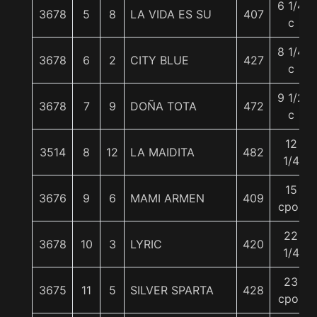
6 1/4
3678
5
8
LA VIDA ES SU
407
c
8 1/4
3678
6
2
CITY BLUE
427
c
9 1/2
3678
7
9
DOÑA TOTA
472
c
12
3514
8
12
LA MAIDITA
482
1/4
15
3676
9
6
MAMI ARMEN
409
cpos
22
3678
10
3
LYRIC
420
1/4
23
3675
11
5
SILVER SPARTA
428
cpos