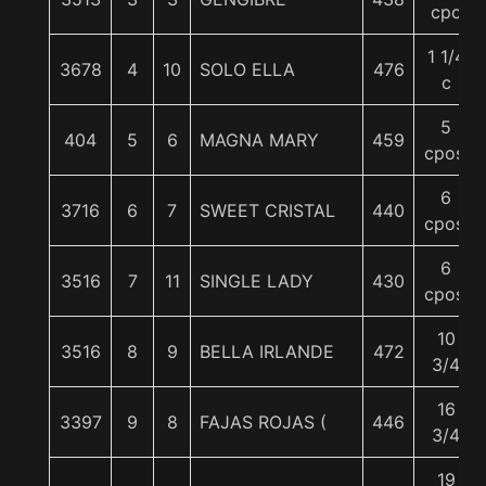
cpo
1 1/4
3678
4
10
SOLO ELLA
476
c
5
404
5
6
MAGNA MARY
459
cpos.
6
3716
6
7
SWEET CRISTAL
440
cpos.
6
3516
7
11
SINGLE LADY
430
cpos.
10
3516
8
9
BELLA IRLANDE
472
3/4
16
3397
9
8
FAJAS ROJAS (
446
3/4
19