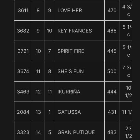
4 3/4
3611
8
9
LOVE HER
470
c
5 1/4
3682
9
10
REY FRANCES
466
c
5 1/4
3721
10
7
SPIRIT FIRE
445
c
7 3/4
3674
11
8
SHE'S FUN
500
c
10
3463
12
11
IKURRIÑA
444
1/2
2084
13
1
GATUSSA
431
11 1/4
23
3323
14
5
GRAN PUTIQUE
483
1/2