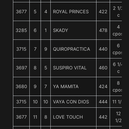
2 1/2
3677
5
4
ROYAL PRINCES
422
c
4
3285
6
1
SKADY
478
cpos.
6
3715
7
9
QUIROPRACTICA
440
cpos.
6 1/4
3697
8
5
SUSPIRO VITAL
460
c
8
3680
9
7
YA MAMITA
424
cpos.
3715
10
10
VAYA CON DIOS
444
11 1/4
12
3677
11
8
LOVE TOUCH
442
1/2