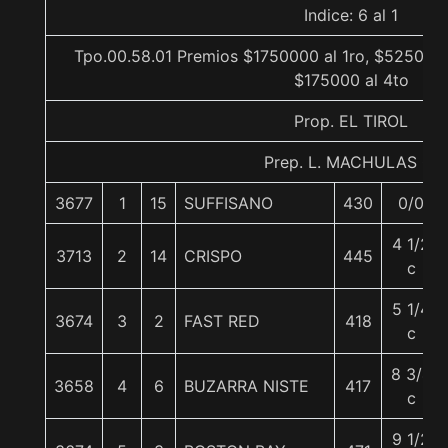
Indice: 6 al 1
Tpo.00.58.01 Premios $1750000 al 1ro, $525000 
$175000 al 4to
Prop. EL TIROL
Prep. L. MACHULAS G.
3677
1
15
SUFFISANO
430
0/0
4 1/2
3713
2
14
CRISPO
445
c
5 1/4
3674
3
2
FAST RED
418
c
8 3/4
3658
4
6
BUZARRA NISTE
417
c
9 1/2