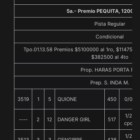
5a.- Premio PEQUITA, 1200 m
Pista Regular
Condicional
Tpo.01.13.58 Premios $5100000 al 1ro, $1147500 
$382500 al 4to
Prop. HARAS PORTA PIA
Prep. S. INDA M.
3519
1
5
QUIONE
450
0/0
1/2
----
2
12
DANGER GIRL
517
cpo
1/2
3513
3
3
GENGIBRE
438