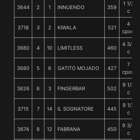
1 1/2
3644
2
1
INNUENDO
359
c
4
3718
3
2
KIWALA
521
cpos.
4 3/4
3680
4
10
LIMITLESS
460
c
7
3680
5
6
GATITO MOJADO
427
cpos.
9 1/2
3626
6
3
FINGERBAR
502
c
9 1/2
3715
7
14
IL SOGNATORE
445
c
9 3/4
3674
8
12
FABRANA
450
c