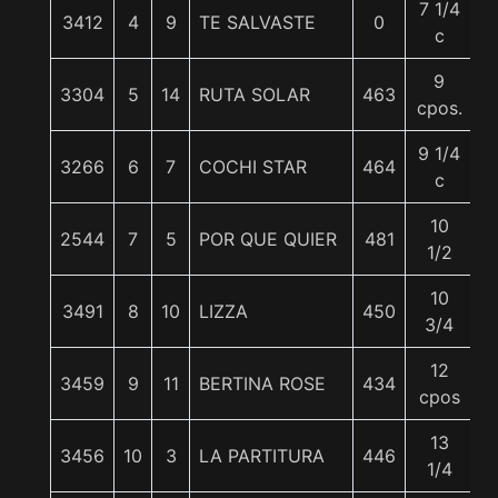
7 1/4
3412
4
9
TE SALVASTE
0
5
c
9
3304
5
14
RUTA SOLAR
463
5
cpos.
9 1/4
3266
6
7
COCHI STAR
464
5
c
10
2544
7
5
POR QUE QUIER
481
5
1/2
10
3491
8
10
LIZZA
450
5
3/4
12
3459
9
11
BERTINA ROSE
434
5
cpos
13
3456
10
3
LA PARTITURA
446
5
1/4