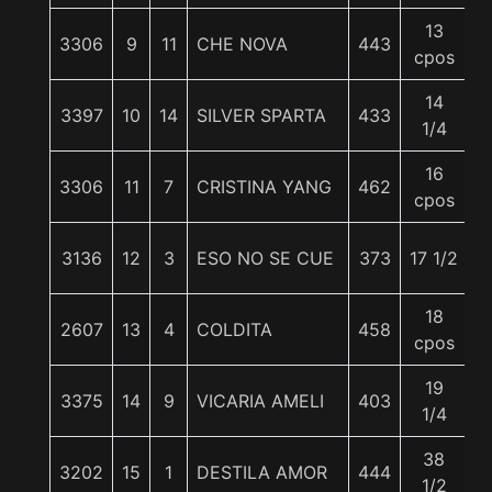
13
3306
9
11
CHE NOVA
443
5
cpos
14
3397
10
14
SILVER SPARTA
433
5
1/4
16
3306
11
7
CRISTINA YANG
462
5
cpos
3136
12
3
ESO NO SE CUE
373
17 1/2
5
18
2607
13
4
COLDITA
458
5
cpos
19
3375
14
9
VICARIA AMELI
403
5
1/4
38
3202
15
1
DESTILA AMOR
444
5
1/2