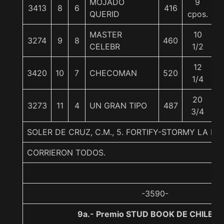
MOJADO
9
3413
8
6
416
5
QUERID
cpos.
MASTER
10
3274
9
8
460
5
CELEBR
1/2
12
3420
10
7
CHECOMAN
520
5
1/4
20
3273
11
4
UN GRAN TIPO
487
5
3/4
SOLER DE CRUZ, C.M., 5. FORTIFY-STORMY LA D
CORRIERON TODOS.
-3590-
9a.- Premio STUD BOOK DE CHILE, 1