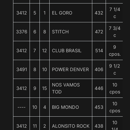
7 1/4
3412
5
1
EL GORO
432
5
c
7 3/4
3376
6
8
STITCH
472
5
c
9
3412
7
12
CLUB BRASIL
514
5
cpos.
9 1/2
3491
8
10
POWER DENVER
406
5
c
NOS VAMOS
10
3412
9
15
446
5
TOD
cpos
10
----
10
4
BIG MONDO
453
5
cpos
10
3412
11
2
ALONSITO ROCK
438
5
1/4