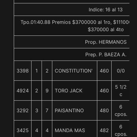
Indice: 16 al 13
Tpo.01:40.88 Premios $3700000 al 1ro, $1110000 
$370000 al 4to
Prop. HERMANOS
Prep. P. BAEZA A.
3398
1
2
CONSTITUTION'
460
0/0
5
5 1/2
4924
2
9
TORO JACK
460
5
c
6
3292
3
7
PAISANTINO
480
5
cpos.
6
3425
4
4
MANDA MAS
482
5
cpos.