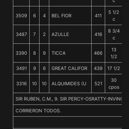
c
5 1/2
3509
6
4
BEL FIOR
411
5
c
8 3/4
3487
7
2
AZULLE
416
5
c
13
3390
8
9
TICCA
466
5
1/2
3491
9
6
GREAT CALIFOR
439
17 1/2
5
30
3316
10
10
ALQUIMIDES (U
521
5
cpos
SIR RUBEN, C.M., 9. SIR PERCY-OSRATTY-INVINCIB
CORRIERON TODOS.