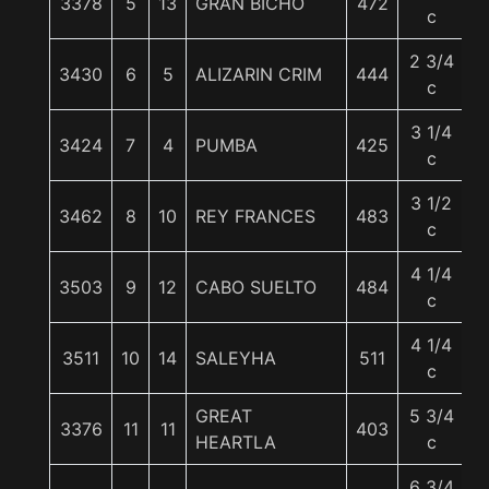
3378
5
13
GRAN BICHO
472
5
c
2 3/4
3430
6
5
ALIZARIN CRIM
444
5
c
3 1/4
3424
7
4
PUMBA
425
5
c
3 1/2
3462
8
10
REY FRANCES
483
5
c
4 1/4
3503
9
12
CABO SUELTO
484
5
c
4 1/4
3511
10
14
SALEYHA
511
5
c
GREAT
5 3/4
3376
11
11
403
5
HEARTLA
c
6 3/4