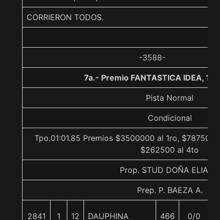
CORRIERON TODOS.
-3588-
7a.- Premio FANTASTICA IDEA, 10
Pista Normal
Condicional
Tpo.01:01.85 Premios $3500000 al 1ro, $787500 a
$262500 al 4to
Prop. STUD DOÑA ELIANA
Prep. P. BAEZA A.
2841
1
12
DAUPHINA
466
0/0
5