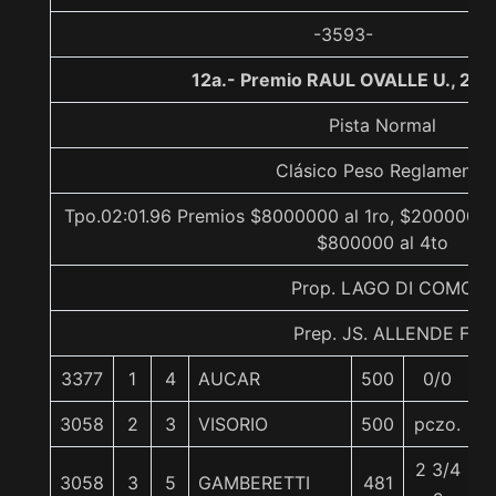
-3593-
12a.- Premio RAUL OVALLE U., 20
Pista Normal
Clásico Peso Reglamento
Tpo.02:01.96 Premios $8000000 al 1ro, $2000000 a
$800000 al 4to
Prop. LAGO DI COMO
Prep. JS. ALLENDE F.
3377
1
4
AUCAR
500
0/0
6
3058
2
3
VISORIO
500
pczo.
6
2 3/4
3058
3
5
GAMBERETTI
481
5