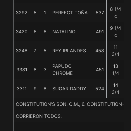
8 1/4
3292
5
1
PERFECT TOÑA
537
5
c
9 1/4
3420
6
6
NATALINO
491
5
c
11
3248
7
5
REY IRLANDES
458
5
3/4
PAPUDO
13
3381
8
3
451
5
CHROME
1/4
14
3311
9
8
SUGAR DADDY
524
5
3/4
CONSTITUTION'S SON, C.M., 6. CONSTITUTION-H
CORRIERON TODOS.