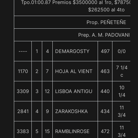
Tpo.01:00.87 Premios $3500000 al 1ro, $787500 a
$262500 al 4to
Prop. PEÑETEÑE
Prep. A. M. PADOVANI F.
----
1
4
DEMARGOSTY
497
0/0
5
7 1/4
1170
2
7
HOJA AL VIENT
463
5
c
10
3309
3
12
LISBOA ANTIGU
440
5
1/4
11
2841
4
9
ZARAKOSHKA
434
5
3/4
11
3383
5
15
RAMBLINROSE
472
5
3/4