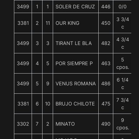
3499
1
1
SOLER DE CRUZ
446
0/0
5
3 3/4
3381
2
11
OUR KING
450
5
c
4 3/4
3499
3
3
TIRANT LE BLA
482
5
c
5
3499
4
5
POR SIEMPRE P
463
5
cpos.
6 1/4
3499
5
9
VENUS ROMANA
486
5
c
7 3/4
3381
6
10
BRUJO CHILOTE
475
5
c
9
3302
7
2
MINATO
490
5
cpos.