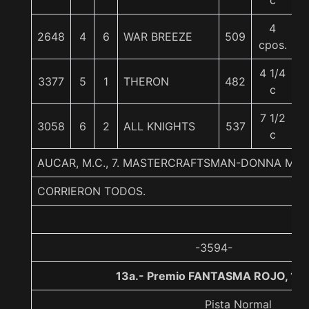
c
4
2648
4
6
WAR BREEZE
509
6
cpos.
4 1/4
3377
5
1
THERON
482
6
c
7 1/2
3058
6
2
ALL KNIGHTS
537
6
c
AUCAR, M.C., 7. MASTERCRAFTSMAN-DONNA MI
CORRIERON TODOS.
-3594-
13a.- Premio FANTASMA ROJO, 13
Pista Normal