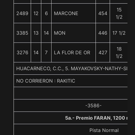
15
2489
12
6
MARCONE
454
5
1/2
3385
13
14
MON
446
17 1/2
5
18
3276
14
7
LA FLOR DE OR
427
5
1/2
HUACARNECO, C.C., 5. MAYAKOVSKY-NATHY-SIR 
NO CORRIERON : RAKITIC
-3586-
5a.- Premio FARAN, 1200 me
Pista Normal