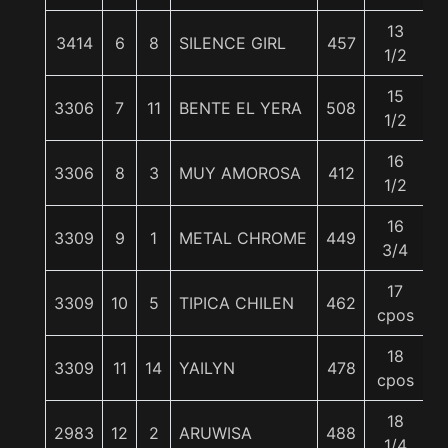
13
3414
6
8
SILENCE GIRL
457
5
1/2
15
3306
7
11
BENTE EL YERA
508
5
1/2
16
3306
8
3
MUY AMOROSA
412
5
1/2
16
3309
9
1
METAL CHROME
449
5
3/4
17
3309
10
5
TIPICA CHILEN
462
5
cpos
18
3309
11
14
YAILYN
478
5
cpos
18
2983
12
2
ARUWISA
488
5
1/4