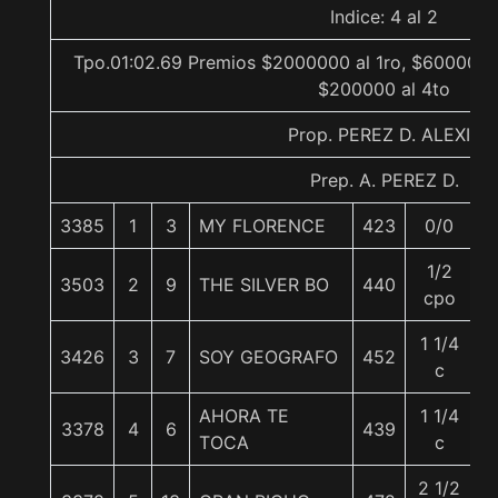
Indice: 4 al 2
Tpo.01:02.69 Premios $2000000 al 1ro, $600000 a
$200000 al 4to
Prop. PEREZ D. ALEXIS
Prep. A. PEREZ D.
3385
1
3
MY FLORENCE
423
0/0
5
1/2
3503
2
9
THE SILVER BO
440
5
cpo
1 1/4
3426
3
7
SOY GEOGRAFO
452
5
c
AHORA TE
1 1/4
3378
4
6
439
5
TOCA
c
2 1/2