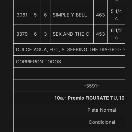
5 1/4
3061
5
6
SIMPLE Y BELL
463
5
c
6 1/2
3379
6
3
SEX AND THE C
453
5
c
DULCE AGUA, H.C., 5. SEEKING THE DIA-DOT-D
CORRIERON TODOS.
-3591-
10a.- Premio FIGURATE TU, 1000
Pista Normal
Condicional