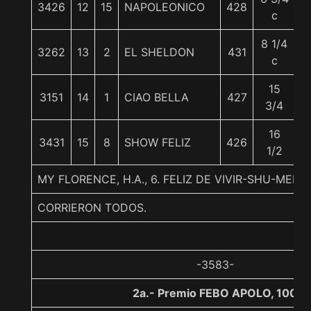
3426
12
15
NAPOLEONICO
428
5
c
8 1/4
3262
13
2
EL SHELDON
431
5
c
15
3151
14
1
CIAO BELLA
427
5
3/4
16
3431
15
8
SHOW FELIZ
426
5
1/2
MY FLORENCE, H.A., 6. FELIZ DE VIVIR-SHU-MER
CORRIERON TODOS.
-3583-
2a.- Premio FEBO APOLO, 1000 