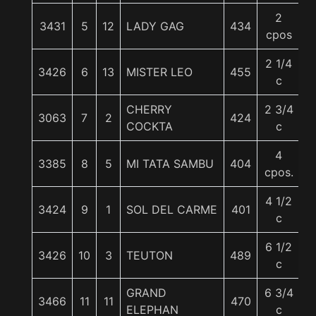
2
3431
5
12
LADY GAG
434
5
cpos
2 1/4
3426
6
13
MISTER LEO
455
5
c
CHERRY
2 3/4
3063
7
2
424
5
COCKTA
c
4
3385
8
5
MI TATA SAMBU
404
5
cpos.
4 1/2
3424
9
1
SOL DEL CARME
401
5
c
6 1/2
3426
10
3
TEUTON
489
5
c
GRAND
6 3/4
3466
11
11
470
5
ELEPHAN
c