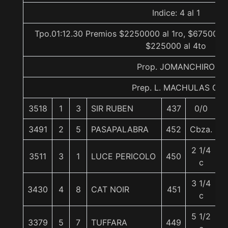
Indice: 4 al 1
Tpo.01:12.30 Premios $2250000 al 1ro, $675000 a
$225000 al 4to
Prop. JOMANCHIRO
Prep. L. MACHULAS G.
3518
1
3
SIR RUBEN
437
0/0
5
3491
2
5
PASAPALABRA
452
Cbza.
5
2 1/4
3511
3
1
LUCE PERICOLO
450
5
c
3 1/4
3430
4
8
CAT NOIR
451
5
c
5 1/2
3379
5
7
TUFFARA
449
5