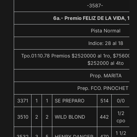
-3587-
6a.- Premio FELIZ DE LA VIDA, 12
Pista Normal
Indice: 28 al 18
Tpo.01:10.78 Premios $2520000 al 1ro, $756000 a
$252000 al 4to
Prop. MARITA
Prep. FCO. PINOCHET P.
3371
1
1
SE PREPARO
514
0/0
5
1/2
3510
2
2
WILD BLOND
442
6
cpo
1 1/2
3532
3
5
HENRY DANGER
470
5