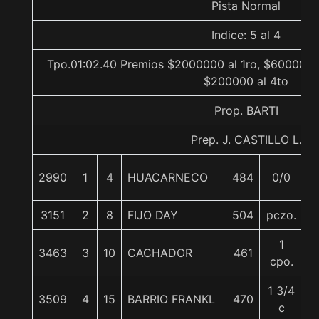
Pista Normal
Indice: 5 al 4
Tpo.01:02.40 Premios $2000000 al 1ro, $600000 a
$200000 al 4to
Prop. BARTI
Prep. J. CASTILLO L.
2990
1
4
HUACARNECO
484
0/0
5
3151
2
8
FIJO DAY
504
pczo.
5
1
3463
3
10
CACHADOR
461
5
cpo.
1 3/4
3509
4
15
BARRIO FRANKL
470
5
c