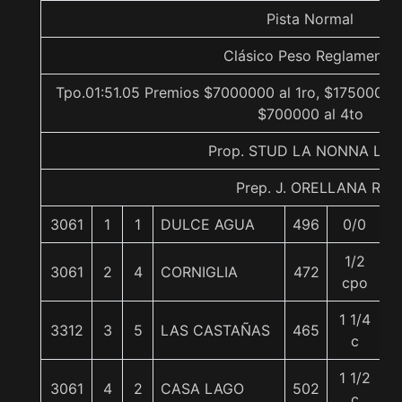
Pista Normal
Clásico Peso Reglamento
Tpo.01:51.05 Premios $7000000 al 1ro, $1750000 a
$700000 al 4to
Prop. STUD LA NONNA LTD
Prep. J. ORELLANA R.
3061
1
1
DULCE AGUA
496
0/0
5
1/2
3061
2
4
CORNIGLIA
472
5
cpo
1 1/4
3312
3
5
LAS CASTAÑAS
465
5
c
1 1/2
3061
4
2
CASA LAGO
502
5
c