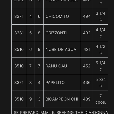
c
3 1/4
3371
4
6
CHICOMITO
494
5
c
4 1/4
3381
5
8
ORIZZONTI
492
5
c
4 1/2
3510
6
9
NUBE DE AGUA
421
5
c
5 1/4
3510
7
7
RANU CAU
452
5
c
5 3/4
3371
8
4
PAPELITO
436
5
c
7
3510
9
3
BICAMPEON CHI
439
5
cpos.
SE PREPARO, M.M., 6. SEEKING THE DIA-DONNA