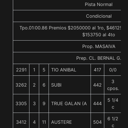
Pista Normal
Condicional
Tpo.01:00.86 Premios $2050000 al 1ro, $461250 a
$153750 al 4to
Prop. MASAIVA
Prep. CL. BERNAL G.
2291
1
5
TIO ANIBAL
417
0/0
5
3
3262
2
6
SUBI
442
5
cpos.
5 1/4
3305
3
9
TRUE GALAN (A
444
5
c
6 1/2
3412
4
11
AUSTERE
504
5
c