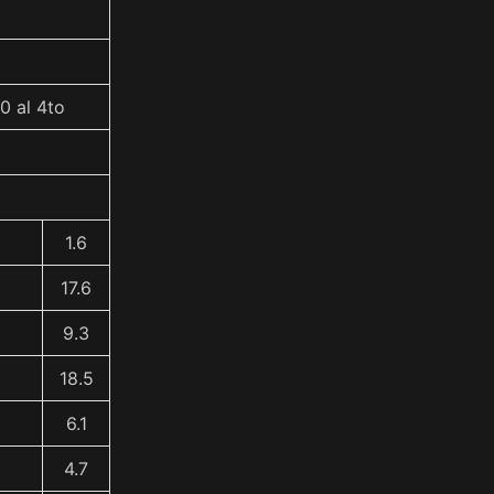
0 al 4to
1.6
17.6
9.3
18.5
6.1
4.7