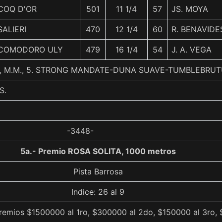
COQ D'OR
501
11 1/4
57
JS. MOYA
SALIERI
470
12 1/4
60
R. BENAVIDE
COMODORO ULY
479
16 1/4
54
J. A. VEGA
, M.M., 5. STRONG MANDATE-DUNA SUAVE-TUMBLEBRU
S.
-3448-
5a.- Premio ROSA SOLITA, 1000 metros
Pista Barrosa
Indice: 26 al 9
remios $1500000 al 1ro, $300000 al 2do, $150000 al 3ro, 