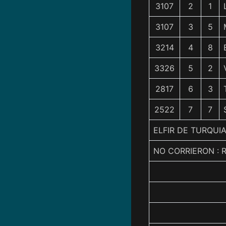
3107
2
1
3107
3
5
3214
4
8
3326
5
2
2817
6
3
2522
7
7
ELFIR DE TURQUI
NO CORRIERON : 