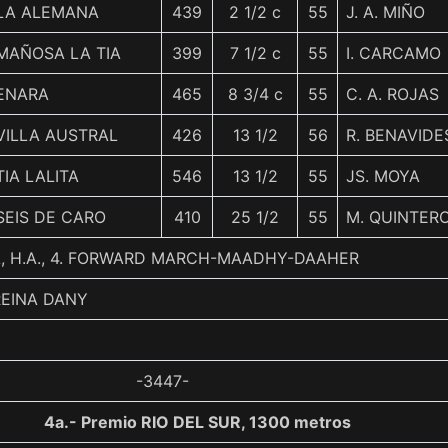
LA ALEMANA
439
2 1/2 c
55
J. A. MIÑO
MAÑOSA LA TIA
399
7 1/2 c
55
I. CARCAMO
ENARA
465
8 3/4 c
55
C. A. ROJAS
VILLA AUSTRAL
426
13 1/2
56
R. BENAVIDE
TIA LALITA
546
13 1/2
55
JS. MOYA
SEIS DE CARO
410
25 1/2
55
M. QUINTER
A, H.A., 4. FORWARD MARCH-MAADHY-DAAHER
REINA DANY
-3447-
4a.- Premio RIO DEL SUR, 1300 metros