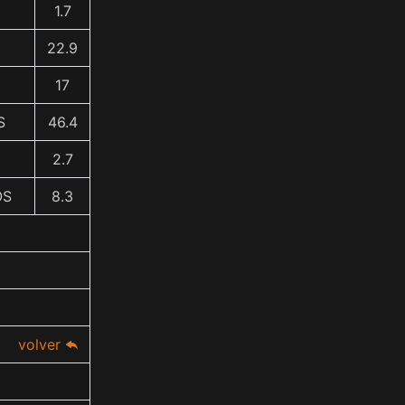
1.7
22.9
17
S
46.4
2.7
OS
8.3
volver