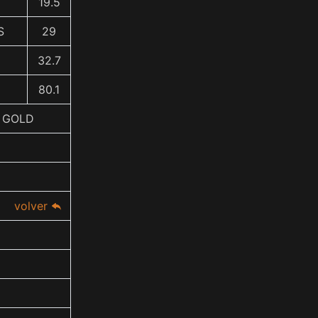
19.5
S
29
32.7
80.1
H GOLD
volver