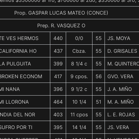
remios $3500000 al 1ro, $700000 al 2do, $350000 al 3ro, 
Prop. GASPAR LUCAS MATEO (CONCE)
Prep. R. VASQUEZ O
TE VES HERMOS
440
0/0
55
JS. MOYA
CALIFORNIA HO
437
Cbza.
55
D. GRISALES
LA PULGUITA
399
8 1/4 c
55
M. QUINTER
BROKEN ECONOM
417
9 cpos.
56
GVO. VERA
MI NANA
396
9 1/2 c
55
J. A. MIÑO
MI LLORONA
464
10 1/4
51
M. A. MIÑO
INDIA DEL NOR
403
11 cpos
55
L. E. ROJAS
SUFRO POR TI
395
14 1/4
55
JS. VERA