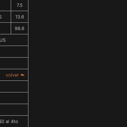
7.5
S
13.6
98.6
TUS
volver
$0 al 4to