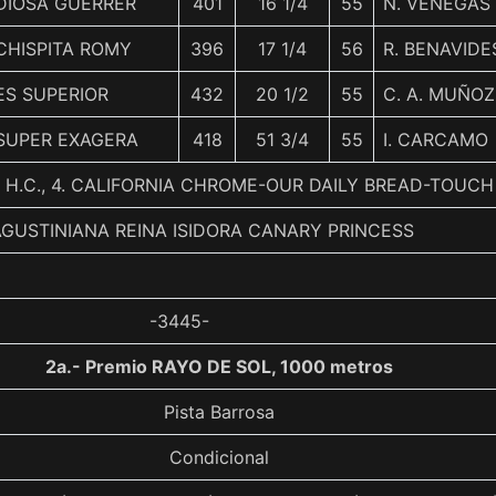
DIOSA GUERRER
401
16 1/4
55
N. VENEGAS
CHISPITA ROMY
396
17 1/4
56
R. BENAVIDE
ES SUPERIOR
432
20 1/2
55
C. A. MUÑOZ
SUPER EXAGERA
418
51 3/4
55
I. CARCAMO
 H.C., 4. CALIFORNIA CHROME-OUR DAILY BREAD-TOUC
AGUSTINIANA REINA ISIDORA CANARY PRINCESS
-3445-
2a.- Premio RAYO DE SOL, 1000 metros
Pista Barrosa
Condicional