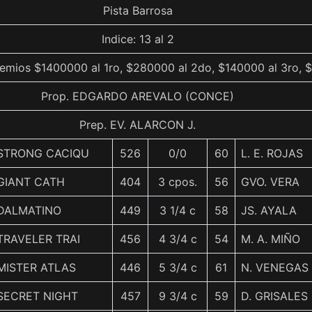
Pista Barrosa
Indice: 13 al 2
remios $1400000 al 1ro, $280000 al 2do, $140000 al 3ro, $
Prop. EDGARDO AREVALO (CONCE)
Prep. EV. ALARCON J.
STRONG CACIQU
526
0/0
60
L. E. ROJAS
GIANT CATH
404
3 cpos.
56
GVO. VERA
DALMATINO
449
3 1/4 c
58
JS. AYALA
TRAVELER TRAI
456
4 3/4 c
54
M. A. MIÑO
MISTER ATLAS
446
5 3/4 c
61
N. VENEGAS
SECRET NIGHT
457
9 3/4 c
59
D. GRISALES