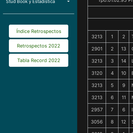
Tpo.01.02.95 P
Stud Book y Estadística
Índice Retrospectos
3213
1
2
Retrospectos 2022
2901
2
13
Tabla Record 2022
3213
3
14
3120
4
10
3213
5
9
3213
6
11
2957
7
6
3056
8
12