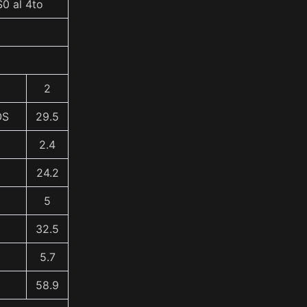
0 al 4to
2
OS
29.5
2.4
24.2
5
32.5
5.7
58.9