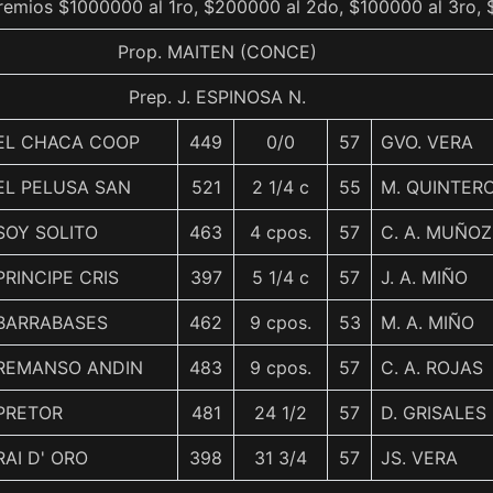
remios $1000000 al 1ro, $200000 al 2do, $100000 al 3ro, $
Prop. MAITEN (CONCE)
Prep. J. ESPINOSA N.
EL CHACA COOP
449
0/0
57
GVO. VERA
EL PELUSA SAN
521
2 1/4 c
55
M. QUINTER
SOY SOLITO
463
4 cpos.
57
C. A. MUÑOZ
PRINCIPE CRIS
397
5 1/4 c
57
J. A. MIÑO
BARRABASES
462
9 cpos.
53
M. A. MIÑO
REMANSO ANDIN
483
9 cpos.
57
C. A. ROJAS
PRETOR
481
24 1/2
57
D. GRISALES
RAI D' ORO
398
31 3/4
57
JS. VERA