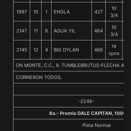
10
1997
10
1
ENGLA
427
57
3/4
10
2147
11
6
AGUA YIL
464
56
3/4
14
2145
12
4
BIG DYLAN
466
56
cpos
ON MONTE, C.C., 9. TUMBLEBRUTUS-FLECHA AZU
CORRIERON TODOS.
-2248-
8a.- Premio DALE CAPITAN, 1000 
Pista Normal