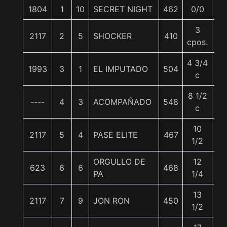
1804
1
10
SECRET NIGHT
462
0/0
57
3
2117
2
5
SHOCKER
410
57
cpos.
4 3/4
1993
3
1
EL IMPUTADO
504
57
c
8 1/2
----
4
3
ACOMPAÑADO
548
57
c
10
2117
5
4
PASE ELITE
467
57
1/2
ORGULLO DE
12
623
6
6
468
57
PA
1/4
13
2117
7
9
JON RON
450
57
1/2