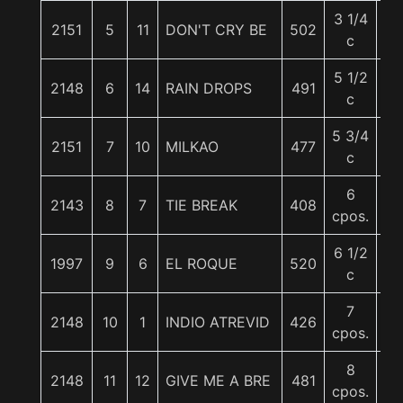
3 1/4
2151
5
11
DON'T CRY BE
502
58
c
5 1/2
2148
6
14
RAIN DROPS
491
55
c
5 3/4
2151
7
10
MILKAO
477
55
c
6
2143
8
7
TIE BREAK
408
54
cpos.
6 1/2
1997
9
6
EL ROQUE
520
55
c
7
2148
10
1
INDIO ATREVID
426
58
cpos.
8
2148
11
12
GIVE ME A BRE
481
56
cpos.