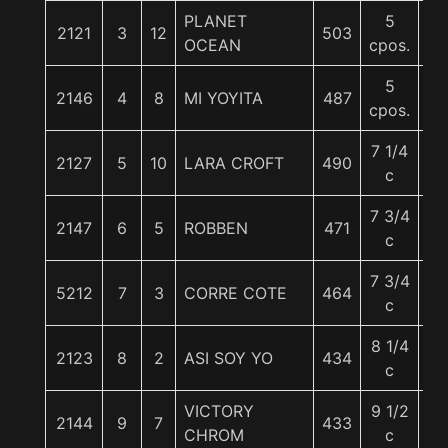
PLANET
5
2121
3
12
503
57
OCEAN
cpos.
5
2146
4
8
MI YOYITA
487
55
cpos.
7 1/4
2127
5
10
LARA CROFT
490
56
c
7 3/4
2147
6
5
ROBBEN
471
56
c
7 3/4
5212
7
3
CORRE COTE
464
57
c
8 1/4
2123
8
2
ASI SOY YO
434
55
c
VICTORY
9 1/2
2144
9
7
433
55
CHROM
c