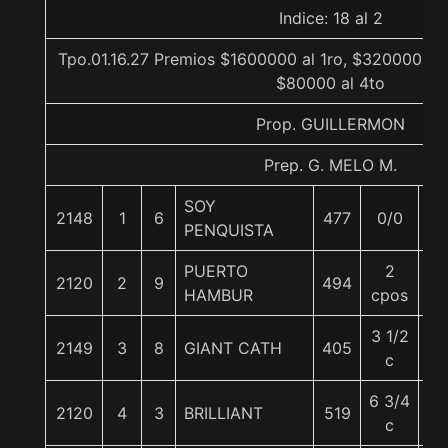
Indice: 18 al 2
Tpo.01.16.27 Premios $1600000 al 1ro, $320000 al 
$80000 al 4to
Prop. GUILLERMON
Prep. G. MELO M.
SOY
2148
1
6
477
0/0
60
PENQUISTA
PUERTO
2
2120
2
9
494
61
HAMBUR
cpos
3 1/2
2149
3
8
GIANT CATH
405
54
c
6 3/4
2120
4
3
BRILLIANT
519
63
c