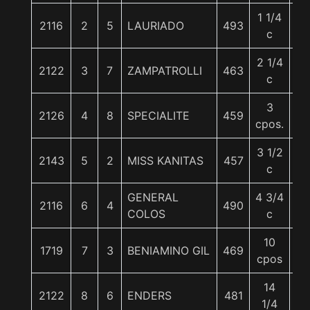
1 1/4
2116
2
5
LAURIADO
493
56
c
2 1/4
2122
3
7
ZAMPATROLLI
463
56
c
3
2126
4
8
SPECIALITE
459
56
cpos.
3 1/2
2143
5
2
MISS KANITAS
457
56
c
GENERAL
4 3/4
2116
6
4
490
56
COLOS
c
10
1719
7
3
BENIAMINO GIL
469
56
cpos
14
2122
8
6
ENDERS
481
56
1/4