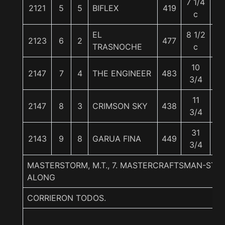
7 1/4
2121
5
5
BIFLEX
419
55
c
EL
8 1/2
2123
6
2
477
55
TRASNOCHE
c
10
2147
7
4
THE ENGINEER
483
56
3/4
11
2147
8
3
CRIMSON SKY
438
56
3/4
31
2143
9
8
GARUA FINA
449
55
3/4
MASTERSTORM, M.T., 7. MASTERCRAFTSMAN-STO
ALONG
CORRIERON TODOS.