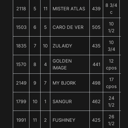
8 3/4
2118
5
11
MISTER ATLAS
439
63
c
10
1503
6
5
CARO DE VER
505
57
1/2
10
1835
7
10
ZULAIDY
435
59
3/4
GOLDEN
12
1570
8
4
441
59
IMAGE
cpos
17
2149
9
7
MY BJORK
498
52
cpos
24
1799
10
1
SANGUR
462
62
1/2
26
1991
11
2
FUSHINEY
425
56
1/2