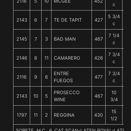
2116
5
10
MCGEE
452
56
c
5 3/4
2143
6
7
TE DE TAPIT
427
56
c
7 1/4
2145
7
3
BAD MAN
467
56
c
7 3/4
2146
8
11
CAMARERO
426
56
c
ENTRE
7 3/4
2116
9
6
477
56
FUEGOS
c
PROSECCO
10
2143
10
5
467
56
WINE
3/4
15
1797
11
2
REGGINA
430
56
1/2
SORETE, M.C., 6. CAT SCAN-LATEN ROYAL-LATEN