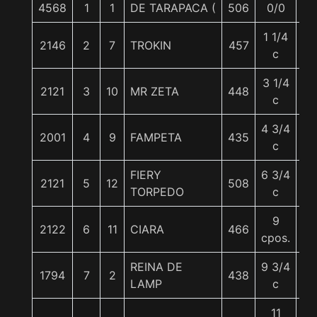
4568
1
1
DE TARAPACA (
506
0/0
56
1 1/4
2146
2
7
TROKIN
457
56
c
3 1/4
2121
3
10
MR ZETA
448
56
c
4 3/4
2001
4
9
FAMPETA
435
56
c
FIERY
6 3/4
2121
5
12
508
56
TORPEDO
c
9
2122
6
11
CIARA
466
56
cpos.
REINA DE
9 3/4
1794
7
2
438
56
LAMP
c
11