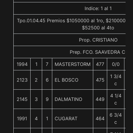
Indice: 1 al 1
Tpo.01.04.45 Premios $1050000 al 1ro, $210000 al 
$52500 al 4to
Prop. CRISTIANO
Prep. FCO. SAAVEDRA C.
1994
1
7
MASTERSTORM
477
0/0
55
1 3/4
2123
2
6
EL BOSCO
475
56
c
4 1/4
2145
3
9
DALMATINO
449
56
c
6 3/4
1991
4
1
CUGARAT
464
56
c