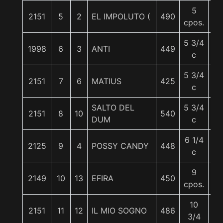
5
2151
5
2
EL IMPOLUTO (
490
55
cpos.
5 3/4
1998
6
3
ANTI
449
57
c
5 3/4
2151
7
6
MATIUS
425
56
c
SALTO DEL
5 3/4
2151
8
10
540
56
DUM
c
6 1/4
2125
9
4
POSSY CANDY
448
56
c
9
2149
10
13
EFIRA
450
56
cpos.
10
2151
11
12
IL MIO SOGNO
486
56
3/4