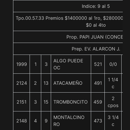
Indice: 9 al 5
Tpo.00.57.33 Premios $1400000 al 1ro, $280000 al 
$0 al 4to
Prop. PAPI JUAN (CONCE)
Prep. EV. ALARCON J.
ALGO PUEDE
1999
1
3
521
0/0
58
OC
1 1/4
2124
2
13
ATACAMEÑO
491
57
c
2
2151
3
15
TROMBONCITO
459
55
cpos
MONTALCINO
3 1/4
2148
4
9
473
58
RO
c