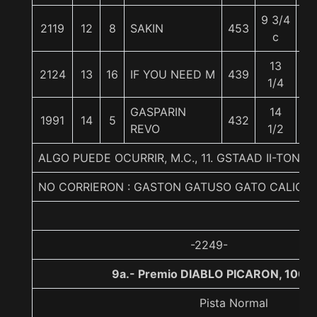
9 3/4
2119
12
8
SAKIN
453
54
c
13
2124
13
16
IF YOU NEED M
439
58
1/4
GASPARIN
14
1991
14
5
432
54
REVO
1/2
ALGO PUEDE OCURRIR, M.C., 11. GSTAAD II-TON
NO CORRIERON : GASTON GATUSO GATO CALICO
-2249-
9a.- Premio DIABLO PICARON, 1000
Pista Normal