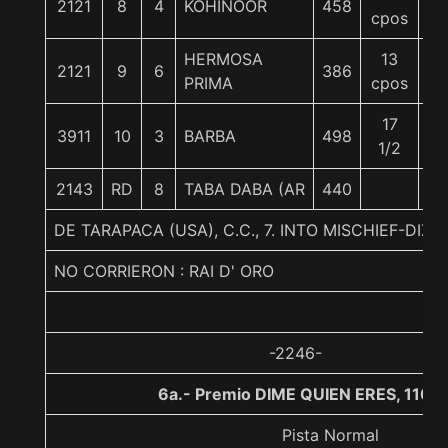
2121
8
4
KOHINOOR
458
56
cpos
HERMOSA
13
2121
9
6
386
56
PRIMA
cpos
17
3911
10
3
BARBA
498
56
1/2
2143
RD
8
TABA DABA (AR
440
56
DE TARAPACA (USA), C.C., 7. INTO MISCHIEF-DIZ
NO CORRIERON : RAI D' ORO
-2246-
6a.- Premio DIME QUIEN ERES, 1100
Pista Normal