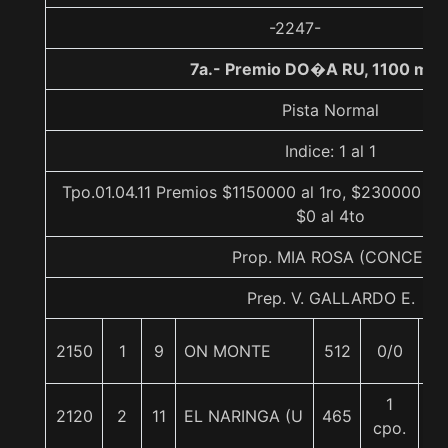
-2247-
7a.- Premio DO�A RU, 1100 met
Pista Normal
Indice: 1 al 1
Tpo.01.04.11 Premios $1150000 al 1ro, $230000 al 
$0 al 4to
Prop. MIA ROSA (CONCE)
Prep. V. GALLARDO E.
2150
1
9
ON MONTE
512
0/0
57
1
2120
2
11
EL NARINGA (U
465
57
cpo.