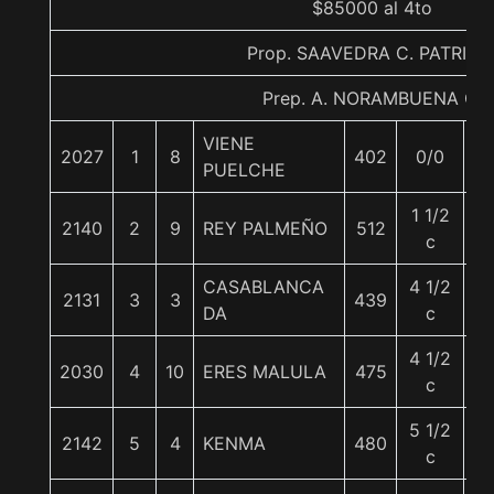
$85000 al 4to
Prop. SAAVEDRA C. PATRICI
Prep. A. NORAMBUENA G.
VIENE
2027
1
8
402
0/0
5
PUELCHE
1 1/2
2140
2
9
REY PALMEÑO
512
5
c
CASABLANCA
4 1/2
2131
3
3
439
5
DA
c
4 1/2
2030
4
10
ERES MALULA
475
5
c
5 1/2
2142
5
4
KENMA
480
5
c