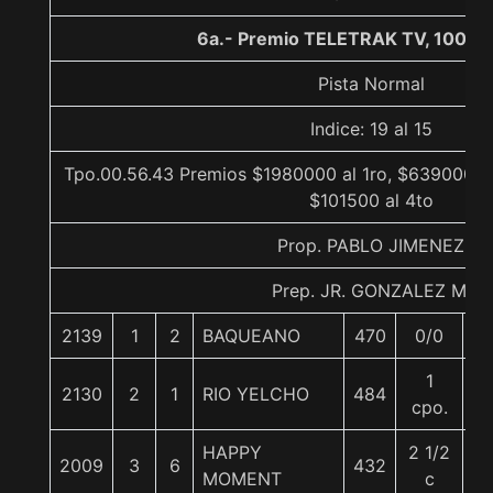
6a.- Premio TELETRAK TV, 1000 
Pista Normal
Indice: 19 al 15
Tpo.00.56.43 Premios $1980000 al 1ro, $639000 al
$101500 al 4to
Prop. PABLO JIMENEZ
Prep. JR. GONZALEZ M.
2139
1
2
BAQUEANO
470
0/0
5
1
2130
2
1
RIO YELCHO
484
5
cpo.
HAPPY
2 1/2
2009
3
6
432
5
MOMENT
c