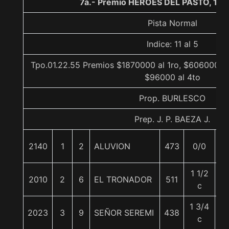
7a.- Premio HEROES DEL PASTO, 130
Pista Normal
Indice: 11 al 5
Tpo.01.22.55 Premios $1870000 al 1ro, $606000 al
$96000 al 4to
Prop. BURLESCO
Prep. J. P. BAEZA J.
2140
1
2
ALUVION
473
0/0
58
1 1/2
2010
2
6
EL TRONADOR
511
58
c
1 3/4
2023
3
9
SEÑOR SEREMI
438
5
c