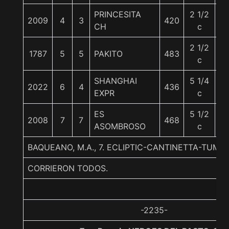
PRINCESITA
2 1/2
2009
4
3
420
5
CH
c
2 1/2
1787
5
5
PAKITO
483
5
c
SHANGHAI
5 1/4
2022
6
4
436
5
EXPR
c
ES
5 1/2
2008
7
7
468
55
ASOMBROSO
c
BAQUEANO, M.A., 7. ECLIPTIC-CANTINETTA-TUM
CORRIERON TODOS.
-2235-