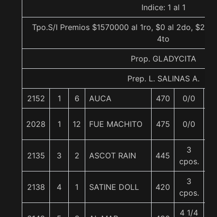
Indice: 1 al 1
Tpo.S/I Premios $1570000 al 1ro, $0 al 2do, $267
4to
Prop. GLADYCITA
Prep. L. SALINAS A.
2152
1
6
AUCA
470
0/0
5
2028
1
12
FUE MACHITO
475
0/0
5
3
2135
3
2
ASCOT RAIN
445
5
cpos.
3
2138
4
1
SATINE DOLL
420
5
cpos.
4 1/4