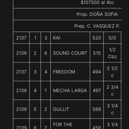
$107500 al 4to
Prop. DOÑA SOFIA
Prep. C. VASQUEZ P.
2137
1
3
KAI
520
0/0
6
1/2
2139
2
6
SOUND COURT
515
5
Cbz
2 1/2
2137
3
4
FREEDOM
494
5
c
2 3/4
2139
4
1
MECHA LARGA
497
55
c
3 1/4
2139
5
2
GULLIT
589
5
c
FOR THE
3 1/4
2139
6
7
456
53