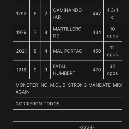
CAMINANDO
4 3/4
1792
6
2
447
5
(AR
c
MARTILLERO
10
1979
7
8
434
5
DE
cpos
12
2021
8
4
MAL PORTAO
450
5
cpos
FATAL
32
1218
9
9
470
5
HUMBERT
cpos
MONSTER INC, M.C., 5. STRONG MANDATE-MISS
AGAIN
CORRIERON TODOS.
-2234-