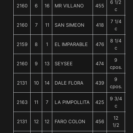
6 1/2
2160
6
16
MR VILLANO
455
5
c
7 1/4
2160
7
11
SAN SIMEON
418
5
c
8 1/4
2159
8
1
EL IMPARABLE
476
5
c
9
2160
9
13
SEYSEE
474
5
cpos.
9
2131
10
14
DALE FLORA
439
5
cpos.
9 3/4
2163
11
7
LA PIMPOLLITA
425
5
c
12
2131
12
12
FARO COLON
456
5
1/2