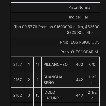
Pista Normal
Indice: 1 al 1
Tpo.00.57.76 Premios $1600000 al 1ro, $525000 al
$82500 al 4to
Prop. LOS PSIQUICOS
Prep. O. ESCOBAR M.
2157
1
11
PILLANCHEO
460
0/0
5
SHANGHAI
1 1/2
2157
2
1
442
5
SEÑO
c
IDOLO
2 1/2
2162
3
13
440
5
CATURRO
c