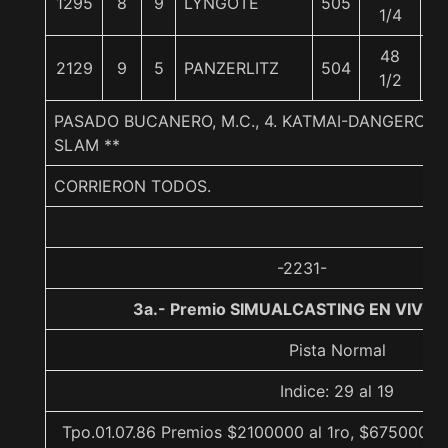
1295
8
9
LYNGOTE
505
5
1/4
48
2129
9
5
PANZERLITZ
504
5
1/2
PASADO BUCANERO, M.C., 4. KATMAI-DANGEROU
SLAM **
CORRIERON TODOS.
-2231-
3a.- Premio SIMUALCASTING EN VIVO, 
Pista Normal
Indice: 29 al 19
Tpo.01.07.86 Premios $2100000 al 1ro, $675000 al