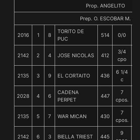
Prop. ANGELITO
Prep. O. ESCOBAR M.
TORITO DE
2016
1
8
514
0/0
5
PUC
3/4
2142
2
4
JOSE NICOLAS
412
5
cpo
6 1/4
2135
3
9
EL CORTAITO
436
5
c
CADENA
7
2028
4
6
447
5
PERPET
cpos.
7
2135
5
7
WAR MICAN
430
5
cpos.
9
2142
6
3
BIELLA TRIEST
445
5