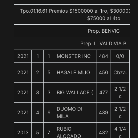
Tpo.01.16.61 Premios $1500000 al 1ro, $300000 al
$75000 al 4to
Prop. BENVIC
Prep. L. VALDIVIA B.
2021
1
1
MONSTER INC
484
0/0
5
2021
2
5
HAGALE MIJO
450
Cbza.
5
2 1/2
2021
3
3
BIG WALLACE (
477
5
c
DUOMO DI
2 1/2
2021
4
6
439
5
MILA
c
RUBIO
4 1/4
2013
5
7
432
5
ALOCADO
c