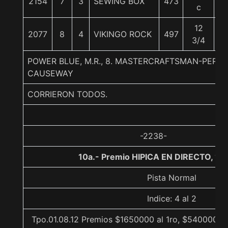
2154
7
3
SEWING BOX
473
5
c
12
2077
8
4
VIKINGO ROCK
497
5
3/4
POWER BLUE, M.R., 8. MASTERCRAFTSMAN-PERF
CAUSEWAY
CORRIERON TODOS.
-2238-
10a.- Premio HIPICA EN DIRECTO, 11
Pista Normal
Indice: 4 al 2
Tpo.01.08.12 Premios $1650000 al 1ro, $540000 al