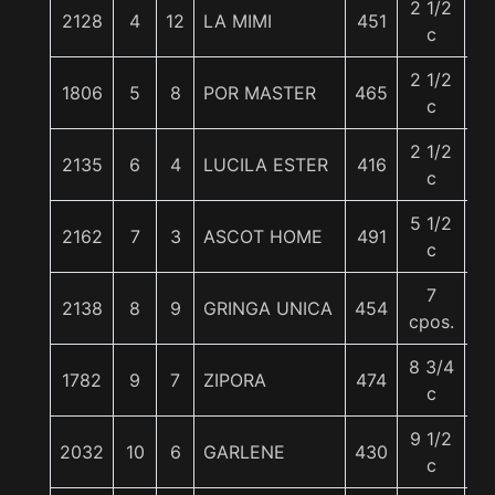
2 1/2
2128
4
12
LA MIMI
451
5
c
2 1/2
1806
5
8
POR MASTER
465
5
c
2 1/2
2135
6
4
LUCILA ESTER
416
5
c
5 1/2
2162
7
3
ASCOT HOME
491
5
c
7
2138
8
9
GRINGA UNICA
454
5
cpos.
8 3/4
1782
9
7
ZIPORA
474
5
c
9 1/2
2032
10
6
GARLENE
430
5
c