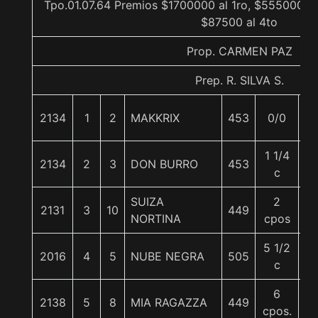
Tpo.01.07.64 Premios $1700000 al 1ro, $555000 al
$87500 al 4to
Prop. CARMEN PAZ
Prep. R. SILVA S.
2134
1
2
MAKKRIX
453
0/0
5
1 1/4
2134
2
3
DON BURRO
453
5
c
SUIZA
2
2131
3
10
449
5
NORTINA
cpos
5 1/2
2016
4
5
NUBE NEGRA
505
5
c
6
2138
5
8
MIA RAGAZZA
449
5
cpos.