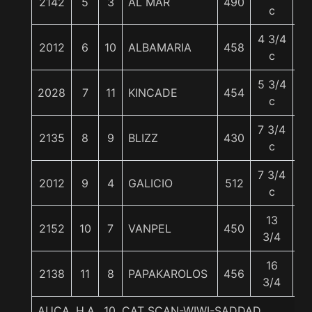
2142
5
3
AL MAR
490
5
c
4 3/4
2012
6
10
ALBAMARIA
458
5
c
5 3/4
2028
7
11
KINCADE
454
5
c
7 3/4
2135
8
9
BLIZZ
430
5
c
7 3/4
2012
9
4
GALICIO
512
5
c
13
2152
10
7
VANPEL
450
5
3/4
16
2138
11
8
PAPAKAROLOS
456
5
3/4
AUCA, H.A., 10. CAT SCAN-WIWI-SADDAD