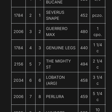
BUCANE
SEVERUS
1784
2
1
452
pczo.
5
SNAPE
GUERRERO
1
2006
3
2
480
5
MAX
cpo.
1 1/4
1784
4
3
GENUINE LEGS
440
5
c
THE MIGHTY
2 1/4
2156
5
7
494
5
ST
c
LOBATON
3 1/4
2034
6
6
458
5
(ARG)
c
5 1/4
2006
7
8
PERLURA
459
5
c
10