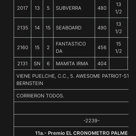
13
2017
13
5
SUBVERRA
480
5
1/2
13
2135
14
15
SEABOARD
490
5
1/2
FANTASTICO
15
2160
15
2
456
5
DA
1/2
2131
SN
6
MAMITA IRMA
404
5
VIENE PUELCHE, C.C., 5. AWESOME PATRIOT-STO
BERNSTEIN
CORRIERON TODOS.
-2239-
11a.- Premio EL CRONOMETRO PALME�O,