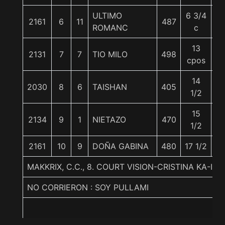
ULTIMO
6 3/4
2161
6
11
487
5
ROMANC
c
13
2131
7
7
TIO MILO
498
5
cpos
14
2030
8
6
TAISHAN
405
5
1/2
15
2134
9
1
NIETAZO
470
5
1/2
2161
10
9
DOÑA GABINA
480
17 1/2
5
MAKKRIX, C.C., 8. COURT VISION-CRISTINA KA-I
NO CORRIERON : SOY PULLAMI