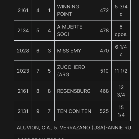
WINNING
5 3/4
2161
4
1
472
5
POINT
c
A MUERTE
6
2134
5
4
478
5
SOCI
cpos.
6 1/4
2028
6
3
MISS EMY
470
5
c
ZUCCHERO
2023
7
5
510
11 1/2
5
(ARG
12
2161
8
8
REGENSBURG
468
5
3/4
15
2131
9
7
TEN CON TEN
525
5
1/4
ALUVION, C.A., 5. VERRAZANO (USA)-ANNIE RUS