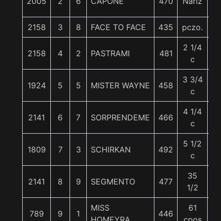
2005
2
6
CAPONE
470
Nariz
5
2158
3
8
FACE TO FACE
435
pczo.
5
2 1/4
2158
4
2
PASTRAMI
481
5
c
3 3/4
1924
5
5
MISTER WAYNE
458
5
c
4 1/4
2141
6
7
SORPRENDEME
466
5
c
5 1/2
1809
7
3
SCHIRKAN
492
5
c
35
2141
8
9
SEGMENTO
477
5
1/2
MISS
61
789
9
1
446
5
HOMEYRA
cpos