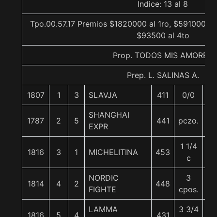
Indice: 13 al 8
Tpo.00.57.17 Premios $1820000 al 1ro, $591000 al
$93500 al 4to
Prop. TODOS MIS AMORES
Prep. L. SALINAS A.
1807
1
3
SLAVJA
411
0/0
5
SHANGHAI
1787
2
5
441
pczo.
5
EXPR
1 1/4
1816
3
1
MICHELITINA
453
5
c
NORDIC
3
1814
4
2
448
5
FIGHTE
cpos.
LAMMA
3 3/4
1816
5
4
431
5