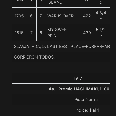
ISLAND
c
4 3/4
1705
6
7
WAR IS OVER
422
5
c
MY SWEET
5 1/2
1816
7
6
430
5
PRIN
c
SLAVJA, H.C., 5. LAST BEST PLACE-FURKA-HARDY 
CORRIERON TODOS.
-1917-
4a.- Premio HASHIMAKI, 1100 m
Pista Normal
Indice: 1 al 1