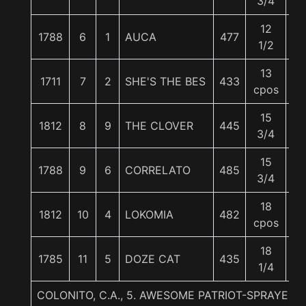
3/4
12
1788
6
1
AUCA
477
5
1/2
13
1711
7
2
SHE'S THE BES
433
5
cpos
15
1812
8
9
THE CLOVER
445
56
3/4
15
1788
9
6
CORRELATO
485
56
3/4
18
1812
10
4
LOKOMIA
482
5
cpos
18
1785
11
5
DOZE CAT
435
5
1/4
COLONITO, C.A., 5. AWESOME PATRIOT-SPRAYED-