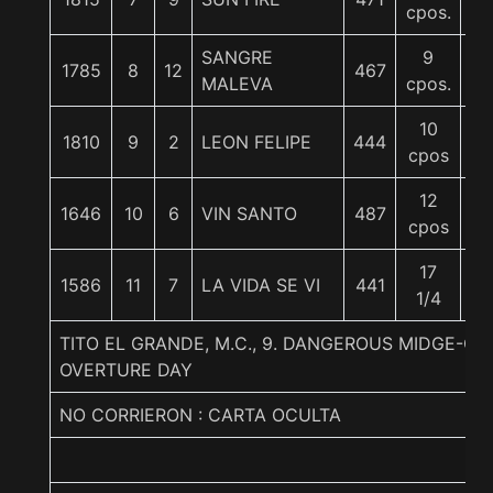
cpos.
SANGRE
9
1785
8
12
467
5
MALEVA
cpos.
10
1810
9
2
LEON FELIPE
444
5
cpos
12
1646
10
6
VIN SANTO
487
5
cpos
17
1586
11
7
LA VIDA SE VI
441
56
1/4
TITO EL GRANDE, M.C., 9. DANGEROUS MIDGE-OV
OVERTURE DAY
NO CORRIERON : CARTA OCULTA