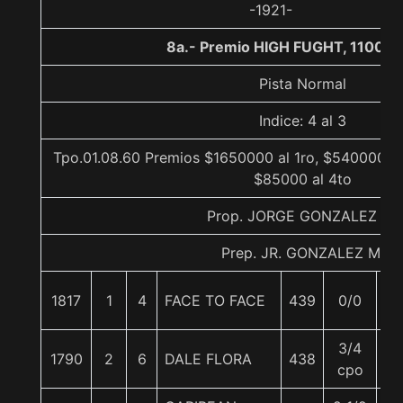
-1921-
8a.- Premio HIGH FUGHT, 1100 m
Pista Normal
Indice: 4 al 3
Tpo.01.08.60 Premios $1650000 al 1ro, $540000 al
$85000 al 4to
Prop. JORGE GONZALEZ M.
Prep. JR. GONZALEZ M.
1817
1
4
FACE TO FACE
439
0/0
5
3/4
1790
2
6
DALE FLORA
438
5
cpo