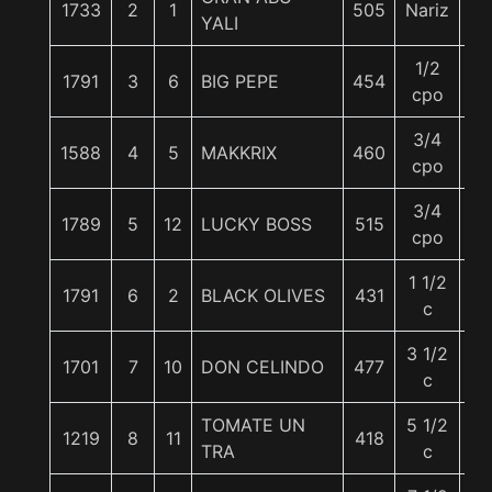
1733
2
1
505
Nariz
5
YALI
1/2
1791
3
6
BIG PEPE
454
5
cpo
3/4
1588
4
5
MAKKRIX
460
5
cpo
3/4
1789
5
12
LUCKY BOSS
515
5
cpo
1 1/2
1791
6
2
BLACK OLIVES
431
5
c
3 1/2
1701
7
10
DON CELINDO
477
5
c
TOMATE UN
5 1/2
1219
8
11
418
5
TRA
c