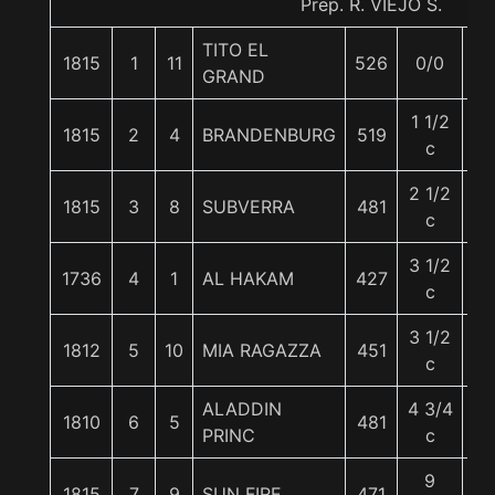
Prep. R. VIEJO S.
TITO EL
1815
1
11
526
0/0
5
GRAND
1 1/2
1815
2
4
BRANDENBURG
519
5
c
2 1/2
1815
3
8
SUBVERRA
481
5
c
3 1/2
1736
4
1
AL HAKAM
427
5
c
3 1/2
1812
5
10
MIA RAGAZZA
451
5
c
ALADDIN
4 3/4
1810
6
5
481
5
PRINC
c
9
1815
7
9
SUN FIRE
471
5