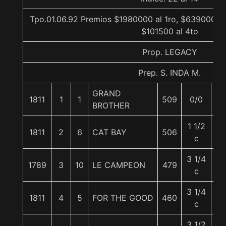
Tpo.01.06.92 Premios $1980000 al 1ro, $639000 al
$101500 al 4to
Prop. LEGACY
Prep. S. INDA M.
GRAND
1811
1
1
509
0/0
5
BROTHER
1 1/2
1811
2
6
CAT BAY
506
5
c
3 1/4
1789
3
10
LE CAMPEON
479
54
c
3 1/4
1811
4
5
FOR THE GOOD
460
5
c
3 1/2