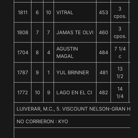
3
1811
6
10
VITRAL
453
5
cpos.
3
1808
7
7
JAMAS TE OLVI
460
5
cpos.
AGUSTIN
7 1/4
1704
8
4
484
5
MAGAL
c
13
1787
9
1
YUL BRINNER
481
6
1/2
14
1772
10
9
LAGO EN EL CI
482
5
1/4
LUIVERAR, M.C., 5. VISCOUNT NELSON-GRAN HIPI
NO CORRIERON : KYO