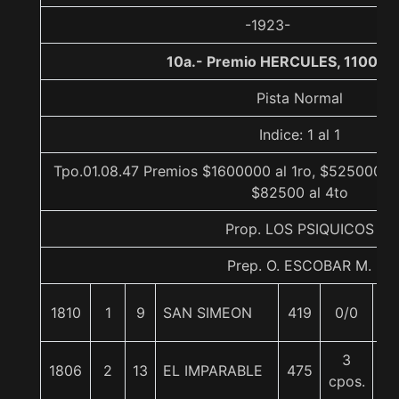
-1923-
10a.- Premio HERCULES, 1100 m
Pista Normal
Indice: 1 al 1
Tpo.01.08.47 Premios $1600000 al 1ro, $525000 al
$82500 al 4to
Prop. LOS PSIQUICOS
Prep. O. ESCOBAR M.
1810
1
9
SAN SIMEON
419
0/0
5
3
1806
2
13
EL IMPARABLE
475
56
cpos.