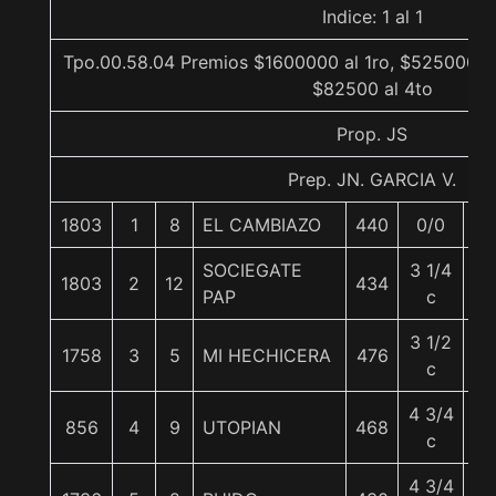
Indice: 1 al 1
Tpo.00.58.04 Premios $1600000 al 1ro, $525000 al
$82500 al 4to
Prop. JS
Prep. JN. GARCIA V.
1803
1
8
EL CAMBIAZO
440
0/0
5
SOCIEGATE
3 1/4
1803
2
12
434
5
PAP
c
3 1/2
1758
3
5
MI HECHICERA
476
5
c
4 3/4
856
4
9
UTOPIAN
468
5
c
4 3/4