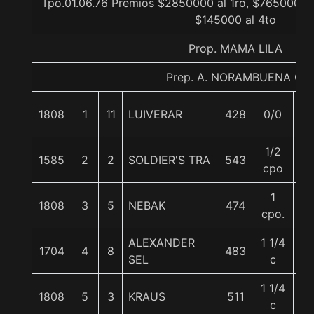
Tpo.01.06.76 Premios $2850000 al 1ro, $765000 al
$145000 al 4to
Prop. MAMA LILA
Prep. A. NORAMBUENA G.
1808
1
11
LUIVERAR
428
0/0
5
1/2
1585
2
2
SOLDIER'S TRA
543
50
cpo
1
1808
3
5
NEBAK
474
5
cpo.
ALEXANDER
1 1/4
1704
4
8
483
5
SEL
c
1 1/4
1808
5
3
KRAUS
511
5
c