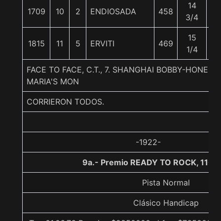
14
1709
10
2
ENDIOSADA
458
56
3/4
15
1815
11
5
ERVITI
469
5
1/4
FACE TO FACE, C.T., 7. SHANGHAI BOBBY-HONES
MARIA'S MON
CORRIERON TODOS.
-1922-
9a.- Premio READY TO ROCK, 1100
Pista Normal
Clásico Handicap