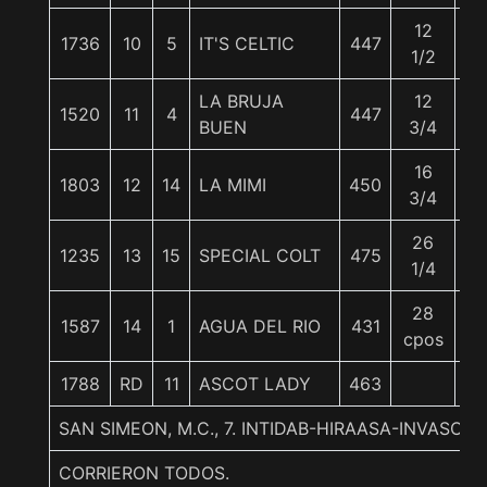
12
1736
10
5
IT'S CELTIC
447
5
1/2
LA BRUJA
12
1520
11
4
447
5
BUEN
3/4
16
1803
12
14
LA MIMI
450
5
3/4
26
1235
13
15
SPECIAL COLT
475
56
1/4
28
1587
14
1
AGUA DEL RIO
431
5
cpos
1788
RD
11
ASCOT LADY
463
5
SAN SIMEON, M.C., 7. INTIDAB-HIRAASA-INVASOR 
CORRIERON TODOS.