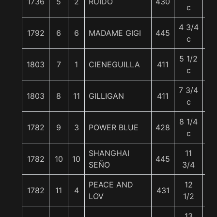
1736
5
2
RUIDO
430
5
c
4 3/4
1792
6
6
MADAME GIGI
445
5
c
5 1/2
1803
7
1
CIENEGUILLA
411
5
c
7 3/4
1803
8
11
GILLIGAN
411
5
c
8 1/4
1782
9
3
POWER BLUE
428
5
c
SHANGHAI
11
1782
10
10
445
5
SEÑO
3/4
PEACE AND
12
1782
11
4
431
56
LOV
1/2
13