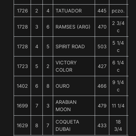
1726
2
4
TATUADOR
445
pczo.
5
2 3/4
1728
3
6
RAMSES (ARG)
470
5
c
5 1/4
1728
4
5
SPIRIT ROAD
503
5
c
VICTORY
6 1/4
1723
5
2
427
55
COLOR
c
9 1/4
1402
6
8
OURO
466
5
c
ARABIAN
1699
7
3
479
11 1/4
5
MOON
COQUETA
18
1629
8
7
433
5
DUBAI
3/4