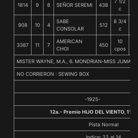
7 1/2
1814
9
8
SEÑOR SEREMI
438
5
c
SABE
8 3/4
908
10
4
512
5
CONSOLAR
c
AMERICAN
10
3387
11
7
450
5
CHOI
cpos
MISTER WAYNE, M.A., 6. MONDRIAN-MISS JUMAN
NO CORRIERON : SEWING BOX
-1925-
12a.- Premio HIJO DEL VIENTO, 110
Pista Normal
Indice: 22 al 14