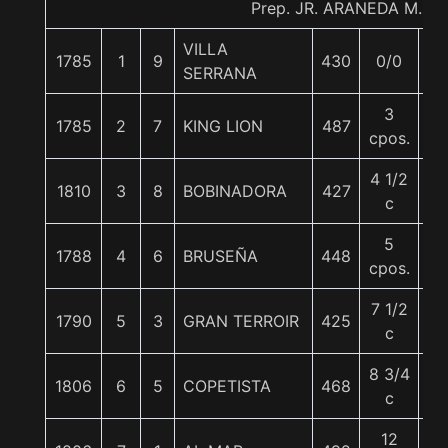
Prep. JR. ARANEDA M.
VILLA
1785
1
9
430
0/0
5
SERRANA
3
1785
2
7
KING LION
487
5
cpos.
4 1/2
1810
3
8
BOBINADORA
427
5
c
5
1788
4
6
BRUSEÑA
448
5
cpos.
7 1/2
1790
5
3
GRAN TERROIR
425
5
c
8 3/4
1806
6
5
COPETISTA
468
5
c
12