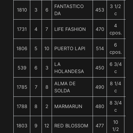
FANTASTICO
3 1/2
1810
3
6
453
5
DA
c
4
1731
4
7
LIFE FASHION
470
5
cpos.
6
1806
5
10
PUERTO LAPI
514
5
cpos.
LA
6 3/4
539
6
3
450
5
HOLANDESA
c
ALMA DE
8 1/4
1785
7
8
490
5
SOLDA
c
8 3/4
1788
8
2
MARMARUN
480
5
c
10
1803
9
12
RED BLOSSOM
477
5
1/2