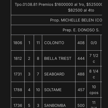
Tpo.01.08.81 Premios $1600000 al 1ro, $525000 al
$82500 al 4to
Prop. MICHELLE BELEN (CONC
Prep. E. DONOSO S.
1806
1
11
COLONITO
408
0/0
5
7 1/2
1812
2
8
BIELLA TRIEST
444
5
c
8 1/4
1731
3
7
SEABOARD
488
5
c
10
1788
4
10
SOLTAME
457
5
cpos
11
1736
5
3
SANBOMBA
500
5