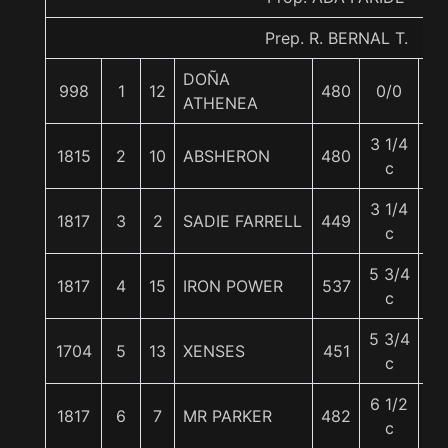
Prep. R. BERNAL T.
DOÑA
998
1
12
480
0/0
5
ATHENEA
3 1/4
1815
2
10
ABSHERON
480
5
c
3 1/4
1817
3
2
SADIE FARRELL
449
5
c
5 3/4
1817
4
15
IRON POWER
537
5
c
5 3/4
1704
5
13
XENSES
451
5
c
6 1/2
1817
6
7
MR PARKER
482
5
c