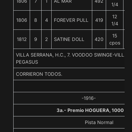
1806
7
1
AL MAR
492
5
1/4
12
1806
8
4
FOREVER PULL
419
5
1/4
15
1812
9
2
SATINE DOLL
420
5
cpos
VILLA SERRANA, H.C., 7. VOODOO SWINGE-VILLA
PEGASUS
CORRIERON TODOS.
-1916-
3a.- Premio HOGUERA, 1000 me
Pista Normal