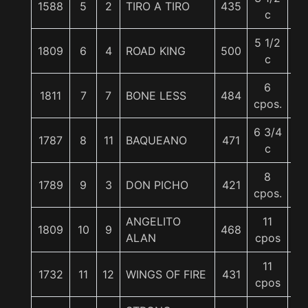
1588
5
2
TIRO A TIRO
435
5
c
5 1/2
1809
6
4
ROAD KING
500
5
c
6
1811
7
7
BONE LESS
484
5
cpos.
6 3/4
1787
8
11
BAQUEANO
471
5
c
8
1789
9
3
DON PICHO
421
5
cpos.
ANGELITO
11
1809
10
9
468
5
ALAN
cpos
11
1732
11
12
WINGS OF FIRE
431
5
cpos