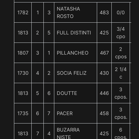
NATASHA
1782
1
3
483
0/0
5
ROSTO
3/4
1813
2
5
FULL DISTINTI
425
5
cpo
2
1807
3
1
PILLANCHEO
467
5
cpos
2 1/4
1730
4
2
SOCIA FELIZ
430
5
c
3
1813
5
6
DOUTTE
446
5
cpos.
3
1735
6
7
PACER
458
5
cpos.
BUZARRA
6
1813
7
4
425
5
NISTE
cpos.