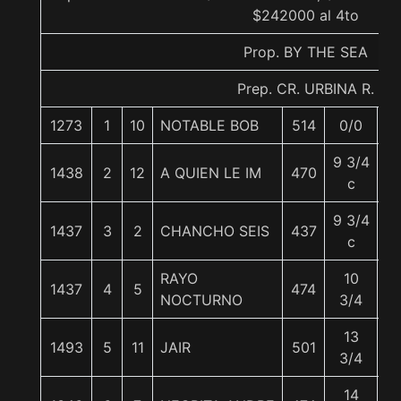
$242000 al 4to
Prop. BY THE SEA
Prep. CR. URBINA R.
1273
1
10
NOTABLE BOB
514
0/0
5
9 3/4
1438
2
12
A QUIEN LE IM
470
5
c
9 3/4
1437
3
2
CHANCHO SEIS
437
5
c
RAYO
10
1437
4
5
474
5
NOCTURNO
3/4
13
1493
5
11
JAIR
501
5
3/4
14