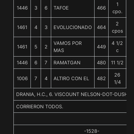
1
1446
3
6
TAFOE
466
5
cpo.
2
1461
4
3
EVOLUCIONADO
464
5
cpos
VAMOS POR
4 1/2
1461
5
2
449
5
MAS
c
1446
6
7
RAMATGAN
480
11 1/2
5
26
1006
7
4
ALTIRO CON EL
482
5
1/4
DRANIA, H.C., 6. VISCOUNT NELSON-DOT-DUSHY
CORRIERON TODOS.
-1528-