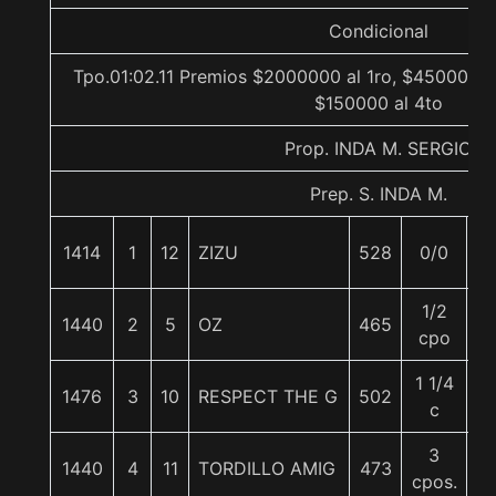
Condicional
Tpo.01:02.11 Premios $2000000 al 1ro, $450000 a
$150000 al 4to
Prop. INDA M. SERGIO
Prep. S. INDA M.
1414
1
12
ZIZU
528
0/0
5
1/2
1440
2
5
OZ
465
5
cpo
1 1/4
1476
3
10
RESPECT THE G
502
5
c
3
1440
4
11
TORDILLO AMIG
473
5
cpos.