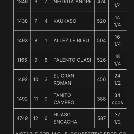
1346
6
7
NEGRITA ANDRE
474
5
1/4
14
1438
7
4
KAUKASO
520
5
1/4
16
1493
8
1
ALLEZ LE BLEU
504
5
1/4
18
1165
9
8
TALENTO CLASI
526
5
1/4
EL GRAN
24
1492
10
3
456
5
ROMAN
1/2
TANITO
34
1492
11
9
388
5
CAMPEO
cpos
HUASO
37
4749
12
6
587
5
ENCACHA
1/2