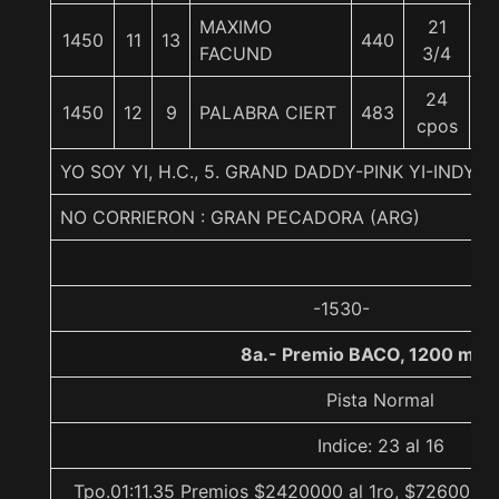
MAXIMO
21
1450
11
13
440
5
FACUND
3/4
24
1450
12
9
PALABRA CIERT
483
5
cpos
YO SOY YI, H.C., 5. GRAND DADDY-PINK YI-INDY 
NO CORRIERON : GRAN PECADORA (ARG)
-1530-
8a.- Premio BACO, 1200 met
Pista Normal
Indice: 23 al 16
Tpo.01:11.35 Premios $2420000 al 1ro, $726000 a