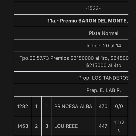
-1533-
11a.- Premio BARON DEL MONTE, 10
Pista Normal
Indice: 20 al 14
Tpo.00:57.73 Premios $2150000 al 1ro, $645000 a
$215000 al 4to
Prop. LOS TANDEROS
Prep. E. LAB R.
1282
1
1
PRINCESA ALBA
470
0/0
5
1 1/2
1453
2
3
LOU REED
447
5
c