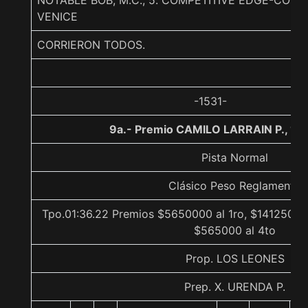
NOTABLE BOB, M.C., 5. COMPETITIVE EDGE-CO
VENICE
CORRIERON TODOS.
-1531-
9a.- Premio CAMILO LARRAIN P., 16
Pista Normal
Clásico Peso Reglamento
Tpo.01:36.22 Premios $5650000 al 1ro, $1412500 a
$565000 al 4to
Prop. LOS LEONES
Prep. X. URENDA P.