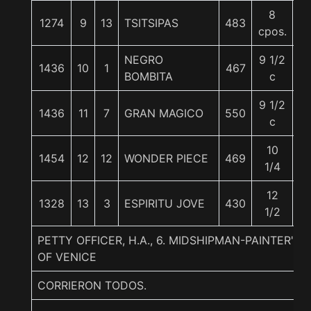
8
1274
9
13
TSITSIPAS
483
5
cpos.
NEGRO
9 1/2
1436
10
1
467
5
BOMBITA
c
9 1/2
1436
11
7
GRAN MAGICO
550
5
c
10
1454
12
12
WONDER PIECE
469
5
1/4
12
1328
13
3
ESPIRITU JOVE
430
5
1/2
PETTY OFFICER, H.A., 6. MIDSHIPMAN-PAINTER
OF VENICE
CORRIERON TODOS.