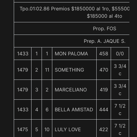
Tpo.01:02.86 Premios $1850000 al 1ro, $555000 a
$185000 al 4to
Prop. FOS
Prep. A. JAQUE S.
1433
1
1
MON PALOMA
458
0/0
5
3 3/4
1479
2
11
SOMETHING
470
5
c
3 3/4
1479
3
2
MARCELIANO
419
5
c
7 1/2
1433
4
6
BELLA AMISTAD
444
5
c
7 1/2
1475
5
10
LULY LOVE
422
5
c