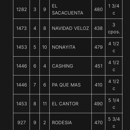
EL
1 3/4
1282
3
9
480
5
SACACUENTA
c
3
1473
4
8
NAVIDAD VELOZ
438
5
cpos.
4 1/2
1453
5
10
NONAYITA
479
5
c
4 1/2
1446
6
4
CASHING
451
5
c
4 1/2
1446
7
6
PA QUE MAS
410
5
c
5 1/4
1453
8
11
EL CANTOR
490
5
c
5 3/4
927
9
2
RODESIA
470
5
c