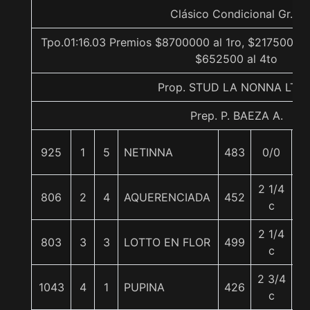
Clásico Condicional Gr. 3
Tpo.01:16.03 Premios $8700000 al 1ro, $2175000 a
$652500 al 4to
Prop. STUD LA NONNA LTDA
Prep. P. BAEZA A.
925
1
5
NETINNA
483
0/0
5
2 1/4
806
2
4
AQUERENCIADA
452
5
c
2 1/4
803
3
3
LOTTO EN FLOR
499
5
c
2 3/4
1043
4
1
PUPINA
426
5
c