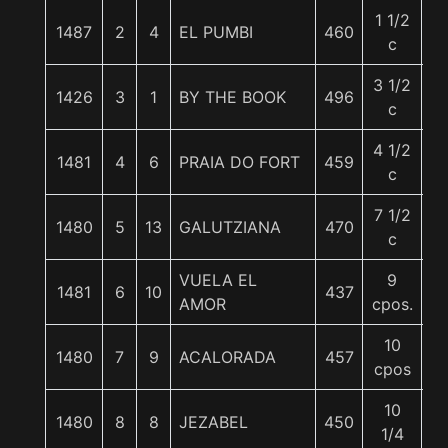
1 1/2
1487
2
4
EL PUMBI
460
5
c
3 1/2
1426
3
1
BY THE BOOK
496
5
c
4 1/2
1481
4
6
PRAIA DO FORT
459
5
c
7 1/2
1480
5
13
GALUTZIANA
470
5
c
VUELA EL
9
1481
6
10
437
5
AMOR
cpos.
10
1480
7
9
ACALORADA
457
5
cpos
10
1480
8
8
JEZABEL
450
5
1/4