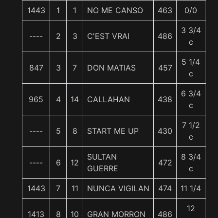
1443
1
1
NO ME CANSO
463
0/0
5
3 3/4
----
2
3
C'EST VRAI
486
5
c
5 1/4
847
3
7
DON MATIAS
457
5
c
6 3/4
965
4
14
CALLAHAN
438
5
c
7 1/2
----
5
8
START ME UP
430
5
c
SULTAN
8 3/4
----
6
12
472
5
GUERRE
c
1443
7
11
NUNCA VIGILAN
474
11 1/4
5
12
1413
8
10
GRAN MORRON
486
5