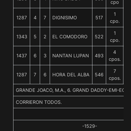
cpo
1
1287
4
7
DIGNISIMO
517
5
cpo.
1
1343
5
2
EL COMODORO
522
6
cpo.
4
1437
6
3
NANTAN LUPAN
493
5
cpos.
7
1287
7
6
HORA DEL ALBA
546
5
cpos.
GRANDE JOACO, M.A., 6. GRAND DADDY-EMI-ECT
CORRIERON TODOS.
-1529-