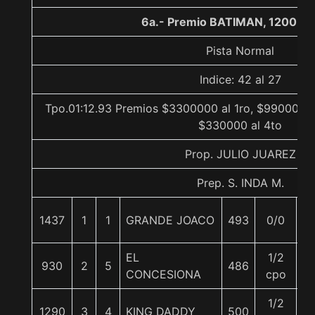
6a.- Premio BATIMAN, 1200 me
Pista Normal
Indice: 42 al 27
Tpo.01:12.93 Premios $3300000 al 1ro, $990000 a
$330000 al 4to
Prop. JULIO JUAREZ
Prep. S. INDA M.
1437
1
1
GRANDE JOACO
493
0/0
5
EL
1/2
930
2
5
486
5
CONCESIONA
cpo
1/2
1290
3
4
KING DADDY
500
6