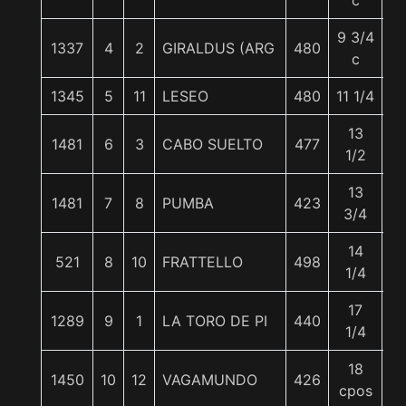
c
9 3/4
1337
4
2
GIRALDUS (ARG
480
5
c
1345
5
11
LESEO
480
11 1/4
5
13
1481
6
3
CABO SUELTO
477
5
1/2
13
1481
7
8
PUMBA
423
5
3/4
14
521
8
10
FRATTELLO
498
5
1/4
17
1289
9
1
LA TORO DE PI
440
5
1/4
18
1450
10
12
VAGAMUNDO
426
5
cpos