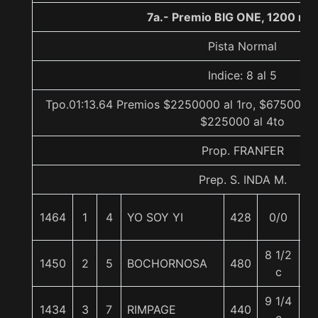
7a.- Premio BIG ONE, 1200 me
Pista Normal
Indice: 8 al 5
Tpo.01:13.64 Premios $2250000 al 1ro, $675000 a
$225000 al 4to
Prop. FRANFER
Prep. S. INDA M.
1464
1
4
YO SOY YI
428
0/0
5
8 1/2
1450
2
5
BOCHORNOSA
480
5
c
9 1/4
1434
3
7
RIMPAGE
440
5