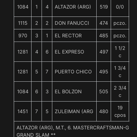
1084
1
4
ALTAZOR (ARG)
519
0/0
6
1115
2
2
DON FANUCCI
474
pczo.
6
970
3
1
EL RECTOR
485
pczo.
5
1 1/2
1281
4
6
EL EXPRESO
497
6
c
1 3/4
1281
5
7
PUERTO CHICO
495
6
c
2 3/4
1084
6
3
EL BOLZON
505
6
c
19
1451
7
5
ZULEIMAN (ARG
480
6
cpos
ALTAZOR (ARG), M.T., 6. MASTERCRAFTSMAN-GR
GRAND SLAM **