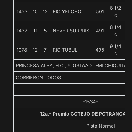
6 1/2
1453
10
12
RIO YELCHO
501
5
c
8 1/4
1432
11
5
NEVER SURPRIS
491
5
c
9 1/4
1078
12
7
RIO TUBUL
495
5
c
PRINCESA ALBA, H.C., 6. GSTAAD II-MI CHIQUIT
CORRIERON TODOS.
-1534-
12a.- Premio COTEJO DE POTRANCAS, 
Pista Normal