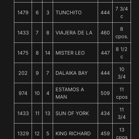
7 3/4
1479
6
3
TUNCHITO
444
5
c
8
1433
7
8
VIAJERA DE LA
460
5
cpos.
8 1/2
1475
8
14
MISTER LEO
447
5
c
10
202
9
7
DALAIKA BAY
444
5
3/4
ESTAMOS A
11
974
10
4
509
5
MAN
cpos
11
1433
11
13
SUN OF YORK
434
5
3/4
13
1329
12
5
KING RICHARD
459
5
cpos