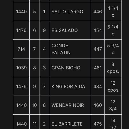
4 1/4
1440
5
1
SALTO LARGO
446
5
c
5 1/4
1476
6
9
ES SALADO
454
5
c
CONDE
5 3/4
714
7
4
447
5
PALATIN
c
8
1039
8
3
GRAN BICHO
481
5
cpos.
12
1476
9
7
KING FOR A DA
434
5
cpos
12
1440
10
8
WENDAR NOIR
460
5
3/4
14
1440
11
2
EL BARRILETE
475
5
1/2