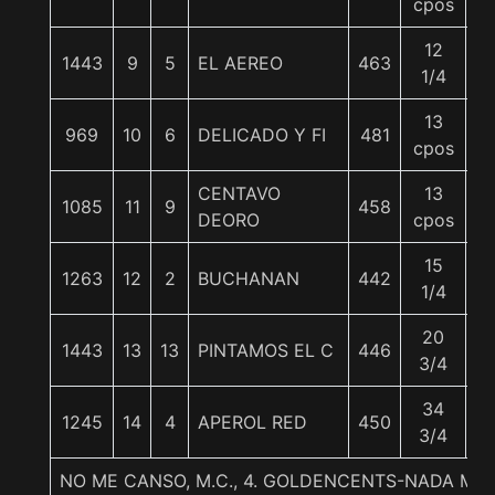
cpos
12
1443
9
5
EL AEREO
463
5
1/4
13
969
10
6
DELICADO Y FI
481
5
cpos
CENTAVO
13
1085
11
9
458
5
DEORO
cpos
15
1263
12
2
BUCHANAN
442
5
1/4
20
1443
13
13
PINTAMOS EL C
446
5
3/4
34
1245
14
4
APEROL RED
450
5
3/4
NO ME CANSO, M.C., 4. GOLDENCENTS-NADA M