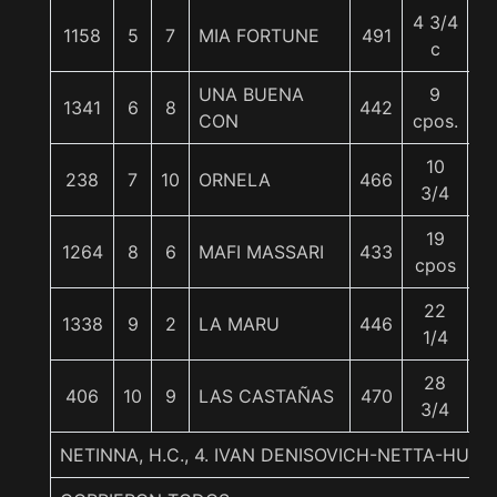
4 3/4
1158
5
7
MIA FORTUNE
491
5
c
UNA BUENA
9
1341
6
8
442
5
CON
cpos.
10
238
7
10
ORNELA
466
5
3/4
19
1264
8
6
MAFI MASSARI
433
5
cpos
22
1338
9
2
LA MARU
446
5
1/4
28
406
10
9
LAS CASTAÑAS
470
5
3/4
NETINNA, H.C., 4. IVAN DENISOVICH-NETTA-HUS