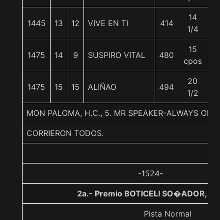
14
1445
13
12
VIVE EN TI
414
5
1/4
15
1475
14
9
SUSPIRO VITAL
480
5
cpos
20
1475
15
15
ALIÑAO
494
5
1/2
MON PALOMA, H.C., 5. MR SPEAKER-ALWAYS ON 
CORRIERON TODOS.
-1524-
2a.- Premio BOTICELI SO�ADOR, 10
Pista Normal