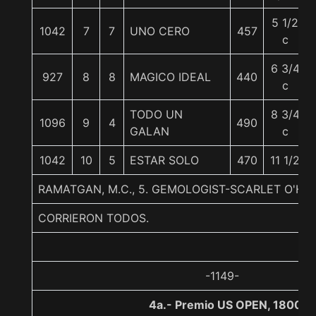
5 1/2
1042
7
7
UNO CERO
457
c
6 3/4
927
8
8
MAGICO IDEAL
440
c
TODO UN
8 3/4
1096
9
4
490
GALAN
c
1042
10
5
ESTAR SOLO
470
11 1/2
RAMATGAN, M.C., 5. GEMOLOGIST-SCARLET O'H
CORRIERON TODOS.
-1149-
4a.- Premio US OPEN, 1800 m