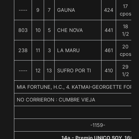
17
----
9
7
GAUNA
424
cpos
18
803
10
5
CHE NOVA
441
1/2
20
238
11
3
LA MARU
461
cpos
29
----
12
13
SUFRO POR TI
410
1/2
MIA FORTUNE, H.C., 4. KATMAI-GEORGETTE FORT
NO CORRIERON : CUMBRE VIEJA
-1159-
14a.- Premio UNICO SOY, 1600