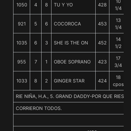
10
1050
4
8
TU Y YO
428
1/4
13
921
5
6
COCOROCA
453
1/4
14
1035
6
3
SHE IS THE ON
452
1/2
17
955
7
1
OBOE SOPRANO
423
3/4
18
1033
8
2
GINGER STAR
424
cpos
RIE NIÑA, H.A., 5. GRAND DADDY-POR QUE RIES-I
CORRIERON TODOS.