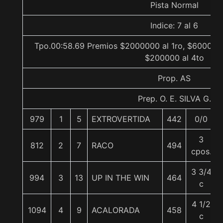
Pista Normal
Indice: 7 al 6
Tpo.00:58.69 Premios $2000000 al 1ro, $600000 
$200000 al 4to
Prop. AS
Prep. O. E. SILVA G.
979
1
5
EXTROVERTIDA
442
0/0
3
812
2
7
RACO
494
cpos.
3 3/4
994
3
13
UP IN THE WIN
464
c
4 1/2
1094
4
9
ACALORADA
458
c