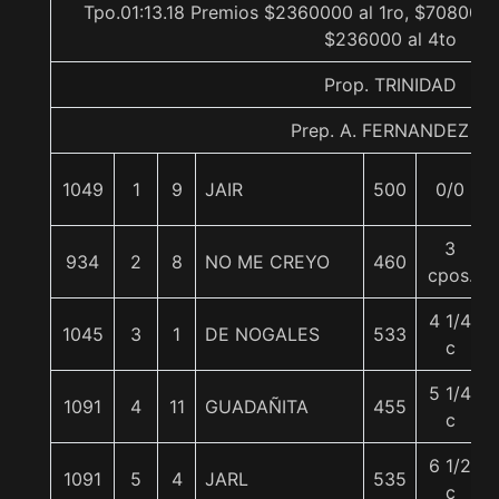
Tpo.01:13.18 Premios $2360000 al 1ro, $708000 
$236000 al 4to
Prop. TRINIDAD
Prep. A. FERNANDEZ L.
1049
1
9
JAIR
500
0/0
3
934
2
8
NO ME CREYO
460
cpos.
4 1/4
1045
3
1
DE NOGALES
533
c
5 1/4
1091
4
11
GUADAÑITA
455
c
6 1/2
1091
5
4
JARL
535
c