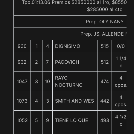
Tpo.01:13.06 Premios $2850000 al 1ro, $855000 
$285000 al 4to
Prop. OLY NANY
Prep. JS. ALLENDE F.
930
1
4
DIGNISIMO
515
0/0
1 1/4
932
2
7
PACOVICH
512
c
RAYO
4
1047
3
10
474
NOCTURNO
cpos.
4
1073
4
3
SMITH AND WES
442
cpos.
4 1/2
1052
5
9
TIENE LO QUE
493
c