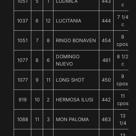
1051
5
1
LUDMILA
443
c
7 1/4
1037
6
12
LUCITANIA
444
c
8
1051
7
8
RINGO BONAVEN
454
cpos.
DOMINGO
8 1/2
1077
8
6
461
NUEVO
c
9
1077
9
11
LONG SHOT
450
cpos.
11
919
10
2
HERMOSA ILUSI
442
cpos
13
1088
11
3
MON PALOMA
463
1/4
13