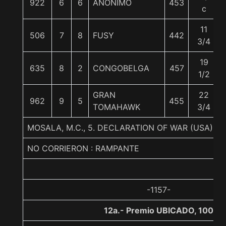
922
6
6
ANONIMO
453
c
11
506
7
8
FUSY
442
3/4
19
635
8
2
CONGOBELGA
457
1/2
GRAN
22
962
9
5
455
TOMAHAWK
3/4
MOSALA, M.C., 5. DECLARATION OF WAR (USA)-
NO CORRIERON : RAMPANTE
-1157-
12a.- Premio UBICADO, 1000 