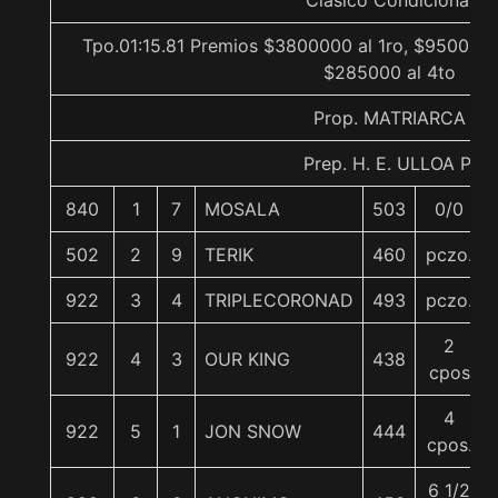
Clásico Condicional
Tpo.01:15.81 Premios $3800000 al 1ro, $950000 
$285000 al 4to
Prop. MATRIARCA
Prep. H. E. ULLOA P.
840
1
7
MOSALA
503
0/0
502
2
9
TERIK
460
pczo.
922
3
4
TRIPLECORONAD
493
pczo.
2
922
4
3
OUR KING
438
cpos
4
922
5
1
JON SNOW
444
cpos.
6 1/2