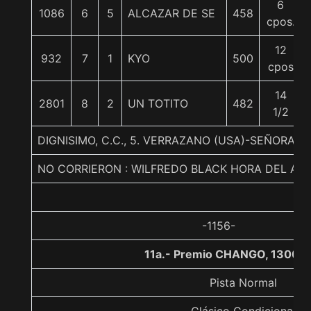
6
1086
6
5
ALCAZAR DE SE
458
cpos.
12
932
7
1
KYO
500
cpos
14
2801
8
2
UN TOTITO
482
1/2
DIGNISIMO, C.C., 5. VERRAZANO (USA)-SEÑORA
NO CORRIERON : WILFREDO BLACK HORA DEL AL
-1156-
11a.- Premio CHANGO, 1300 m
Pista Normal