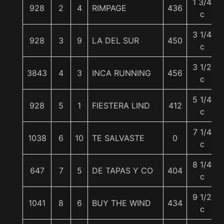
1 3/4
928
2
4
RIMPAGE
436
c
3 1/4
928
3
9
LA DEL SUR
450
c
3 1/2
3843
4
3
INCA RUNNING
456
c
5 1/4
928
5
1
FIESTERA LIND
412
c
7 1/4
1038
6
10
TE SALVASTE
0
c
8 1/4
647
7
5
DE TAPAS Y CO
404
c
9 1/2
1041
8
6
BUY THE WIND
434
c