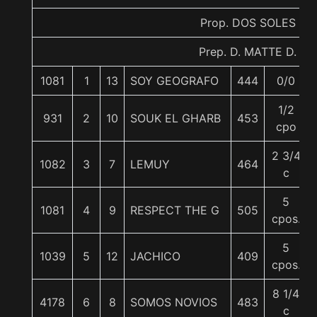
Prop. DOS SOLES
Prep. D. MATTE D.
1081
1
13
SOY GEOGRAFO
444
0/0
1/2
931
2
10
SOUK EL GHARB
453
cpo
2 3/4
1082
3
7
LEMUY
464
c
5
1081
4
9
RESPECT THE G
505
cpos.
5
1039
5
12
JACHICO
409
cpos.
8 1/4
4178
6
8
SOMOS NOVIOS
483
c