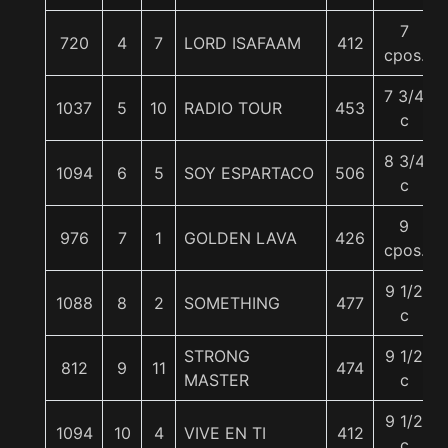
7
720
4
7
LORD ISAFAAM
412
cpos.
7 3/4
1037
5
10
RADIO TOUR
453
c
8 3/4
1094
6
5
SOY ESPARTACO
506
c
9
976
7
1
GOLDEN LAVA
426
cpos.
9 1/2
1088
8
2
SOMETHING
477
c
STRONG
9 1/2
812
9
11
474
MASTER
c
9 1/2
1094
10
4
VIVE EN TI
412
c