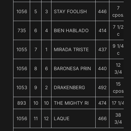
7
1056
5
3
STAY FOOLISH
446
cpos.
7 1/2
735
6
4
BIEN HABLADO
414
c
9 1/4
1055
7
1
MIRADA TRISTE
437
c
12
1056
8
6
BARONESA PRIN
440
3/4
15
1053
9
2
DRAKENBERG
492
cpos
893
10
10
THE MIGHTY RI
474
17 1/4
38
1056
11
12
LAQUE
466
3/4