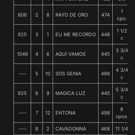
1
806
2
8
RAYO DE ORO
474
cpo.
1 1/2
925
3
1
EU ME RECORDO
448
c
3 3/4
1046
4
6
AQUI VAMOS
445
c
4 3/4
----
5
10
SOS GENIA
486
c
5 3/4
925
6
9
MAGICA LUZ
445
c
8
----
7
12
ENTONA
498
cpos.
----
8
2
CAVADONNA
468
11 1/4