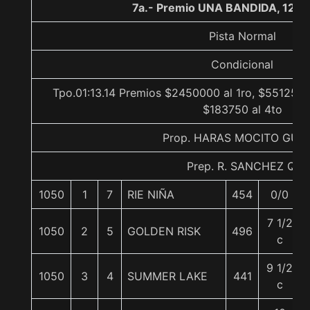
7a.- Premio UNA BANDIDA, 1200
Pista Normal
Condicional
Tpo.01:13.14 Premios $2450000 al 1ro, $551250 
$183750 al 4to
Prop. HARAS MOCITO GUA
Prep. R. SANCHEZ Q.
1050
1
7
RIE NIÑA
454
0/0
7 1/2
1050
2
5
GOLDEN RISK
496
c
9 1/2
1050
3
4
SUMMER LAKE
441
c