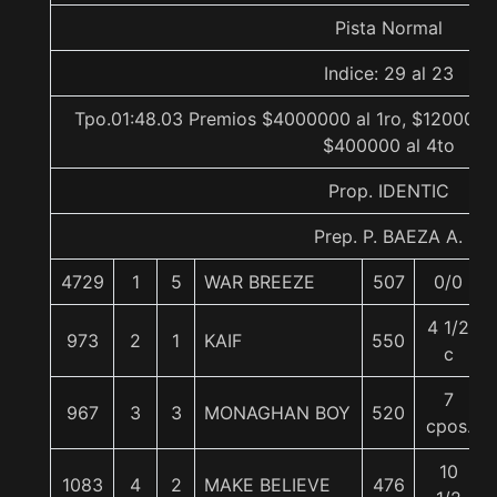
Pista Normal
Indice: 29 al 23
Tpo.01:48.03 Premios $4000000 al 1ro, $1200000 
$400000 al 4to
Prop. IDENTIC
Prep. P. BAEZA A.
4729
1
5
WAR BREEZE
507
0/0
4 1/2
973
2
1
KAIF
550
c
7
967
3
3
MONAGHAN BOY
520
cpos.
10
1083
4
2
MAKE BELIEVE
476