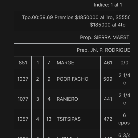
Indice: 1 al 1
Tpo.00:59.69 Premios $1850000 al 1ro, $555000 
$185000 al 4to
Prop. SIERRA MAESTRA
Prep. JN. P. RODRIGUEZ E
851
1
7
MARGE
461
0/0
2 1/4
1037
2
9
POOR FACHO
509
c
2 1/4
1077
3
4
RANIERO
441
c
6
1057
4
13
TSITSIPAS
472
cpos.
6 3/4