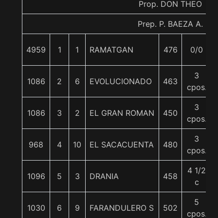
Prop. DON THEO
Prep. P. BAEZA A.
4959
1
1
RAMATGAN
476
0/0
3
1086
2
6
EVOLUCIONADO
463
cpos.
3
1086
3
2
EL GRAN ROMAN
450
cpos.
3
968
4
10
EL SACACUENTA
480
cpos.
4 1/2
1096
5
3
DRANIA
458
c
5
1030
6
9
FARANDULERO S
502
cpos.