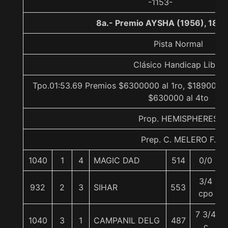
-1153-
8a.- Premio AYSHA (1956), 180
Pista Normal
Clásico Handicap Libre
Tpo.01:53.69 Premios $6300000 al 1ro, $1890000 
$630000 al 4to
Prop. HEMISPHERES
Prep. C. MELERO F.
1040
1
4
MAGIC DAD
514
0/0
3/4
932
2
3
SIHAR
553
cpo
7 3/4
1040
3
1
CAMPANIL DELG
487
c