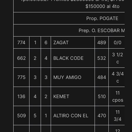
$150000 al 4to
Prop. POGATE
Prep. O. ESCOBAR M.
774
1
6
ZAGAT
489
0/0
3 1/2
662
2
4
BLACK CODE
532
5
c
4 3/4
775
3
3
MUY AMIGO
484
c
11
136
4
2
KEMET
510
cpos
11
509
5
1
ALTIRO CON EL
470
5
3/4
12