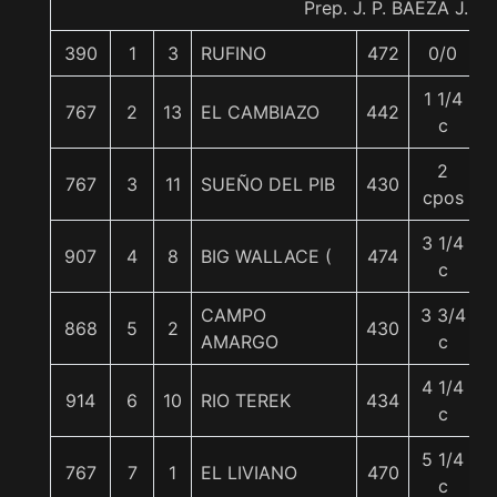
Prep. J. P. BAEZA J.
390
1
3
RUFINO
472
0/0
1 1/4
767
2
13
EL CAMBIAZO
442
c
2
767
3
11
SUEÑO DEL PIB
430
cpos
3 1/4
907
4
8
BIG WALLACE (
474
c
CAMPO
3 3/4
868
5
2
430
AMARGO
c
4 1/4
914
6
10
RIO TEREK
434
c
5 1/4
767
7
1
EL LIVIANO
470
c