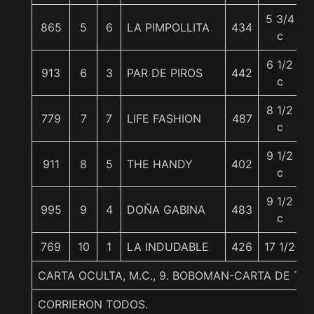
5 3/4
865
5
6
LA PIMPOLLITA
434
c
6 1/2
913
6
3
PAR DE PIROS
442
5
c
8 1/2
779
7
7
LIFE FASHION
487
c
9 1/2
911
8
5
THE HANDY
402
c
9 1/2
995
9
4
DOÑA GABINA
483
c
769
10
1
LA INDUDABLE
426
17 1/2
CARTA OCULTA, M.C., 9. BOBOMAN-CARTA DE T
CORRIERON TODOS.