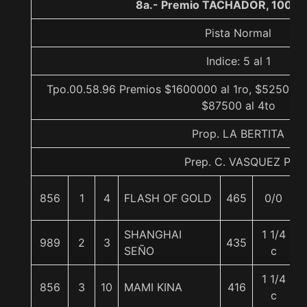
8a.- Premio TACHADOR, 1000 
Pista Normal
Indice: 5 al 1
Tpo.00.58.96 Premios $1600000 al 1ro, $525000 
$87500 al 4to
Prop. LA BERTITA
Prep. C. VASQUEZ P.
856
1
4
FLASH OF GOLD
465
0/0
SHANGHAI
1 1/4
989
2
3
435
SEÑO
c
1 1/4
856
3
10
MAMI KINA
416
c