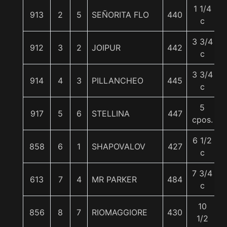
1 1/4
913
2
5
SEÑORITA FLO
440
5
c
3 3/4
912
3
2
JOIPUR
442
c
3 3/4
914
4
3
PILLANCHEO
445
5
c
5
917
5
6
STELLINA
447
cpos.
6 1/2
858
6
1
SHAPOVALOV
427
c
7 3/4
613
7
4
MR PARKER
484
c
10
856
8
7
RIOMAGGIORE
430
1/2