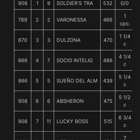
908
1
9
SOLDIER'S TRA
532
0/0
1
789
2
2
VARONESSA
466
cpo.
1 1/4
870
3
3
DULZONA
470
c
4 1/4
866
4
7
SOCIO INTELIG
486
c
5 1/4
866
5
5
SUEÑO DEL ALM
439
5
c
5 1/2
908
6
6
ABSHERON
475
c
6 3/4
908
7
11
LUCKY BOSS
515
c
7