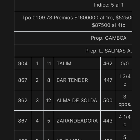
Indice: 5 al 1
Tpo.01.09.73 Premios $1600000 al 1ro, $525000 a
$87500 al 4to
Prop. GAMBOA
Prep. L. SALINAS A.
904
1
11
TALIM
462
0/0
1 3/4
867
2
8
BAR TENDER
447
c
3
862
3
12
ALMA DE SOLDA
500
cpos.
4 1/4
867
4
5
ZARANDEADORA
443
c
5