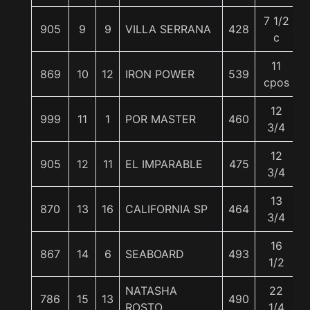
7 1/2
905
9
9
VILLA SERRANA
428
c
11
869
10
12
IRON POWER
539
cpos
12
999
11
1
POR MASTER
460
3/4
12
905
12
11
EL IMPARABLE
475
3/4
13
870
13
16
CALIFORNIA SP
464
3/4
16
867
14
6
SEABOARD
493
1/2
NATASHA
22
786
15
13
490
ROSTO
1/4