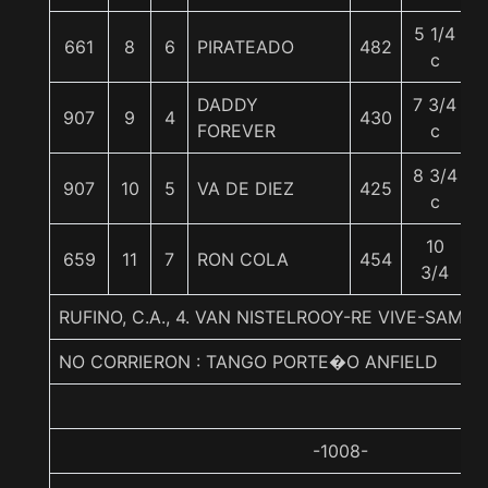
5 1/4
661
8
6
PIRATEADO
482
c
DADDY
7 3/4
907
9
4
430
FOREVER
c
8 3/4
907
10
5
VA DE DIEZ
425
c
10
659
11
7
RON COLA
454
3/4
RUFINO, C.A., 4. VAN NISTELROOY-RE VIVE-SAM M.
NO CORRIERON : TANGO PORTE�O ANFIELD
-1008-