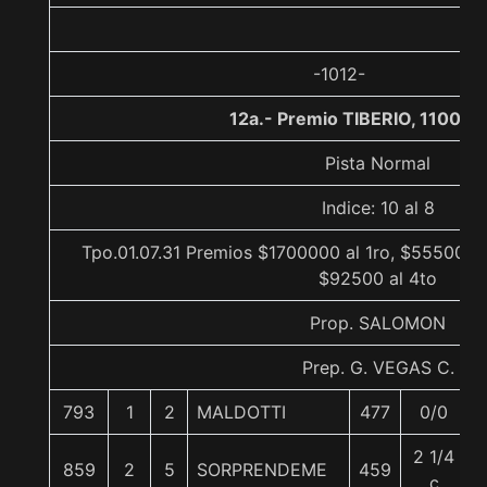
-1012-
12a.- Premio TIBERIO, 1100 m
Pista Normal
Indice: 10 al 8
Tpo.01.07.31 Premios $1700000 al 1ro, $555000 a
$92500 al 4to
Prop. SALOMON
Prep. G. VEGAS C.
793
1
2
MALDOTTI
477
0/0
2 1/4
859
2
5
SORPRENDEME
459
c