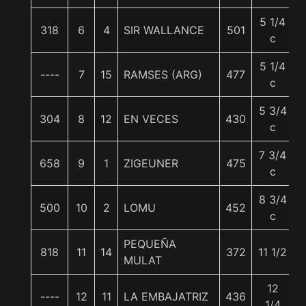
5 1/4
318
6
4
SIR WALLANCE
501
c
5 1/4
----
7
15
RAMSES (ARG)
477
c
5 3/4
304
8
12
EN VECES
430
c
7 3/4
658
9
1
ZIGEUNER
475
c
8 3/4
500
10
2
LOMU
452
c
PEQUEÑA
818
11
14
372
11 1/2
MULAT
12
----
12
11
LA EMBAJATRIZ
436
1/4