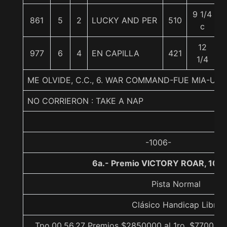
9 1/4
861
5
2
LUCKY AND PER
510
c
12
977
6
4
EN CAPILLA
421
1/4
ME OLVIDE, C.C., 6. WAR COMMAND-FUE MIA-UN
NO CORRIERON : TAKE A NAP
-1006-
6a.- Premio VICTORY ROAR, 100
Pista Normal
Clásico Handicap Libre
Tpo.00.56.27 Premios $2850000 al 1ro, $770000 