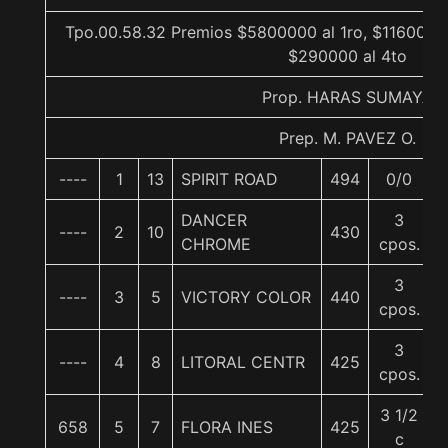
Tpo.00.58.32 Premios $5800000 al 1ro, $1160000 
$290000 al 4to
Prop. HARAS SUMAYA
Prep. M. PAVEZ O.
----
1
13
SPIRIT ROAD
494
0/0
DANCER
3
----
2
10
430
CHROME
cpos.
3
----
3
5
VICTORY COLOR
440
cpos.
3
----
4
8
LITORAL CENTR
425
cpos.
3 1/2
658
5
7
FLORA INES
425
c