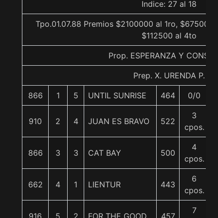
Indice: 27 al 18
Tpo.01.07.88 Premios $2100000 al 1ro, $675000 a
$112500 al 4to
Prop. ESPERANZA Y CONSU
Prep. X. URENDA P.
866
1
5
UNTIL SUNRISE
464
0/0
3
910
2
4
JUAN ES BRAVO
522
cpos.
4
866
3
3
CAT BAY
500
cpos.
6
662
4
1
LIENTUR
443
cpos.
7
916
5
2
FOR THE GOOD
457