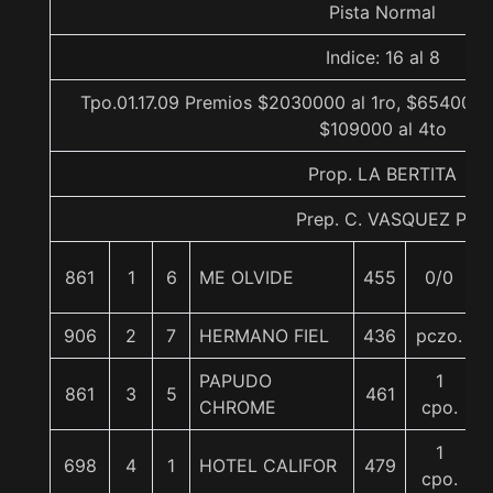
Pista Normal
Indice: 16 al 8
Tpo.01.17.09 Premios $2030000 al 1ro, $654000 a
$109000 al 4to
Prop. LA BERTITA
Prep. C. VASQUEZ P.
861
1
6
ME OLVIDE
455
0/0
906
2
7
HERMANO FIEL
436
pczo.
PAPUDO
1
861
3
5
461
4
CHROME
cpo.
1
698
4
1
HOTEL CALIFOR
479
cpo.