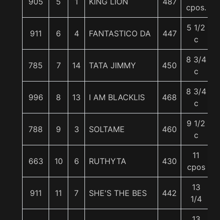
905
5
1
KING LION
487
cpos.
5 1/2
911
6
4
FANTASTICO DA
447
c
8 3/4
785
7
14
TATA JIMMY
450
c
8 3/4
996
8
13
I AM BLACKLIS
468
c
9 1/2
788
9
3
SOLTAME
460
c
11
663
10
6
RUTHYTA
430
cpos
13
911
11
7
SHE'S THE BES
442
5
1/4
13