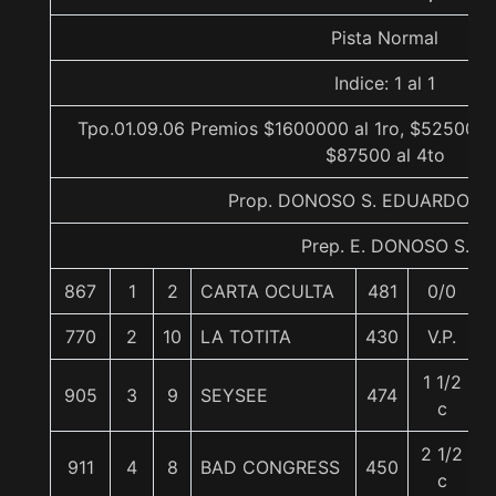
Pista Normal
Indice: 1 al 1
Tpo.01.09.06 Premios $1600000 al 1ro, $525000 
$87500 al 4to
Prop. DONOSO S. EDUARDO(A
Prep. E. DONOSO S.
867
1
2
CARTA OCULTA
481
0/0
770
2
10
LA TOTITA
430
V.P.
1 1/2
905
3
9
SEYSEE
474
c
2 1/2
911
4
8
BAD CONGRESS
450
c