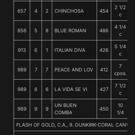
2 1/2
657
4
2
CHINCHOSA
454
c
4 1/4
856
5
8
BLUE ROMAN
486
c
5 1/4
913
6
1
ITALIAN DIVA
426
c
7
989
7
7
PEACE AND LOV
412
cpos.
7 1/2
989
8
6
LA VIDA SE VI
427
c
UN BUEN
10
989
9
9
450
COMBA
1/4
FLASH OF GOLD, C.A., 9. DUNKIRK-CORAL CANY