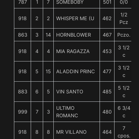
787
1
7
SOMEBOBY
501
0/0
1/2
918
2
2
WHISPER ME (U
462
Pcz
863
3
14
HORNBLOWER
467
Pczo.
3 1/2
918
4
4
MIA RAGAZZA
453
c
3 1/2
918
5
15
ALADDIN PRINC
477
c
5 1/2
883
6
5
VIN SANTO
485
c
ULTIMO
6 3/4
999
7
3
480
ROMANC
c
7
918
8
8
MR VILLANO
464
cpos.