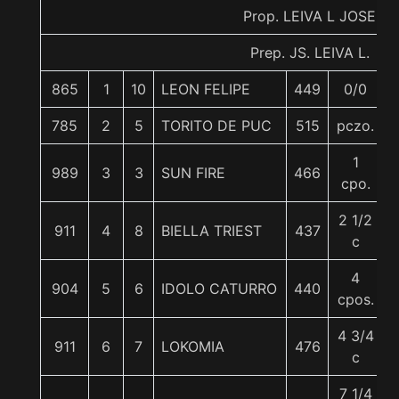
Prop. LEIVA L JOSE
Prep. JS. LEIVA L.
865
1
10
LEON FELIPE
449
0/0
785
2
5
TORITO DE PUC
515
pczo.
1
989
3
3
SUN FIRE
466
cpo.
2 1/2
911
4
8
BIELLA TRIEST
437
c
4
904
5
6
IDOLO CATURRO
440
cpos.
4 3/4
911
6
7
LOKOMIA
476
5
c
7 1/4