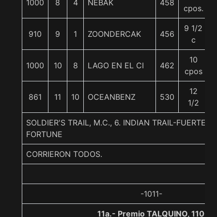
1000
8
4
NEBAK
458
cpos.
9 1/2
910
9
1
ZOONDERCAK
456
c
10
1000
10
8
LAGO EN EL CI
462
cpos
12
861
11
10
OCEANBENZ
530
1/2
SOLDIER'S TRAIL, M.C., 6. INDIAN TRAIL-FUERTE
FORTUNE
CORRIERON TODOS.
-1011-
11a.- Premio TALQUINO, 1100 