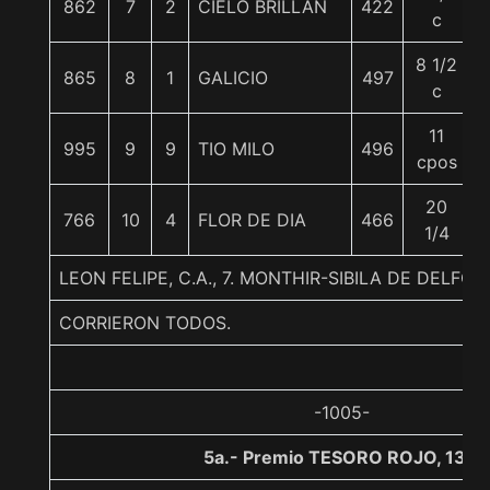
862
7
2
CIELO BRILLAN
422
c
8 1/2
865
8
1
GALICIO
497
c
11
995
9
9
TIO MILO
496
cpos
20
766
10
4
FLOR DE DIA
466
1/4
LEON FELIPE, C.A., 7. MONTHIR-SIBILA DE DELF
CORRIERON TODOS.
-1005-
5a.- Premio TESORO ROJO, 1300