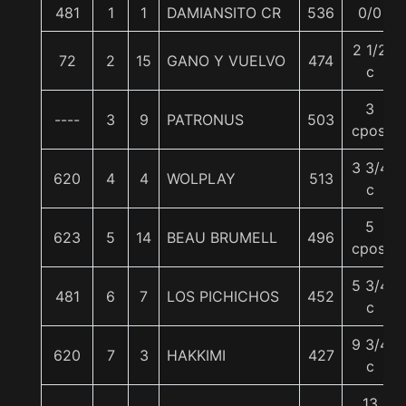
481
1
1
DAMIANSITO CR
536
0/0
2 1/2
72
2
15
GANO Y VUELVO
474
c
3
----
3
9
PATRONUS
503
cpos.
3 3/4
620
4
4
WOLPLAY
513
c
5
623
5
14
BEAU BRUMELL
496
cpos.
5 3/4
481
6
7
LOS PICHICHOS
452
c
9 3/4
620
7
3
HAKKIMI
427
c
13