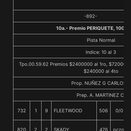
-892-
10a.- Premio PERIQUETE, 1000 
Pista Normal
Indice: 10 al 3
Tpo.00.59.62 Premios $2400000 al 1ro, $720000 a
$240000 al 4to
Prop. NUÑEZ G CARLOS E
Prep. A. MARTINEZ C.
732
1
9
FLEETWOOD
506
0/0
820
2
2
SKADY
476
pczo.