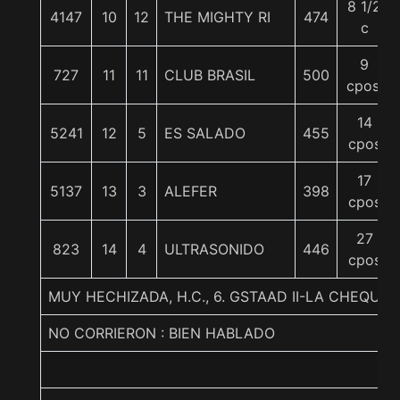
8 1/2
4147
10
12
THE MIGHTY RI
474
c
9
727
11
11
CLUB BRASIL
500
cpos.
14
5241
12
5
ES SALADO
455
cpos
17
5137
13
3
ALEFER
398
cpos
27
823
14
4
ULTRASONIDO
446
cpos
MUY HECHIZADA, H.C., 6. GSTAAD II-LA CHEQUER
NO CORRIERON : BIEN HABLADO