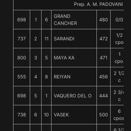
Prep. A. M. PADOVANI F.
GRAND
698
1
6
480
0/0
CANCHER
1/2
737
2
11
SARANDI
472
cpo
1
800
3
5
MAYA KA
471
cpo.
2 1/2
555
4
8
REIYAN
456
c
2 3/4
698
5
1
VAQUERO DEL O
444
c
6
738
6
10
VASEK
500
cpos.
6 1/2