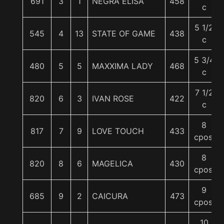
691
3
1
NEGRA ELISA
458
c
5 1/2
545
4
13
STATE OF GAME
438
c
5 3/4
480
5
5
MAXXIMA LADY
468
c
7 1/2
820
6
3
IVAN ROSE
422
c
8
817
7
9
LOVE TOUCH
433
cpos.
8
820
8
6
MAGELICA
430
cpos.
9
685
9
2
CAICURA
473
cpos.
10