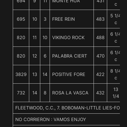
694
9
11
MONTE HUA
431
c
5 1/4
695
10
3
FREE REIN
483
c
6 1/4
820
11
10
VIKINGO ROCK
488
c
6 1/4
820
12
6
PALABRA CIERT
470
c
8 1/4
3829
13
14
POSITIVE FORE
422
c
13
732
14
8
ROSA LA VASCA
432
1/4
FLEETWOOD, C.C., 7. BOBOMAN-LITTLE LIES-FO
NO CORRIERON : VAMOS ENJOY