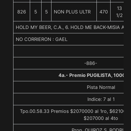
13
826
5
5
NON PLUS ULTR
470
1/2
HOLD MY BEER, C.A., 6. HOLD ME BACK-MISIA AN
NO CORRIERON : GAEL
-886-
4a.- Premio PUGILISTA, 1000 m
Pista Normal
Indice: 7 al 1
Tpo.00.58.33 Premios $2070000 al 1ro, $621000 a
$207000 al 4to
Prop. QUIROZ S. RODRIGO