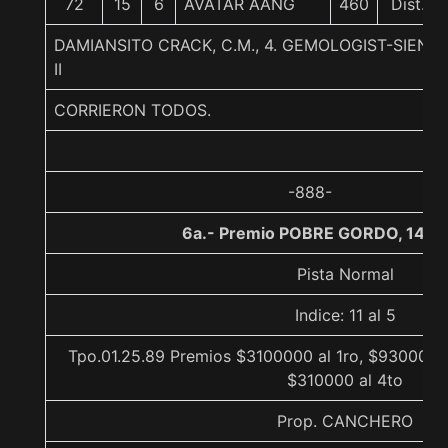
72
15
6
AVATAR AANG
460
Dist.
DAMIANSITO CRACK, C.M., 4. GEMOLOGIST-SIEN
II
CORRIERON TODOS.
-888-
6a.- Premio POBRE GORDO, 1400
Pista Normal
Indice: 11 al 5
Tpo.01.25.89 Premios $3100000 al 1ro, $930000 a
$310000 al 4to
Prop. CANCHERO