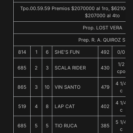
Tpo.00.59.59 Premios $2070000 al 1ro, $621000 a
$207000 al 4to
Prop. LOST VERA
Prep. R. A. QUIROZ S.
814
1
6
SHE'S FUN
492
0/0
1/2
685
2
3
SCALA RIDER
430
cpo
4 1/4
865
3
10
VIN SANTO
479
c
4 1/4
519
4
8
LAP CAT
402
c
5 1/4
685
5
5
TIO RUCA
385
c