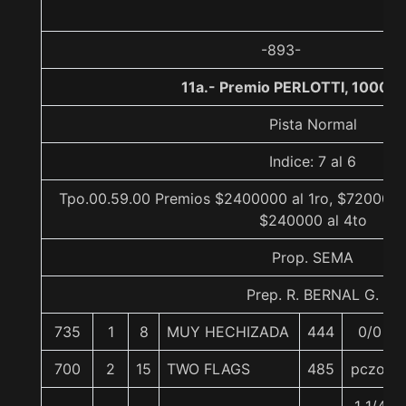
-893-
11a.- Premio PERLOTTI, 1000 m
Pista Normal
Indice: 7 al 6
Tpo.00.59.00 Premios $2400000 al 1ro, $720000 a
$240000 al 4to
Prop. SEMA
Prep. R. BERNAL G.
735
1
8
MUY HECHIZADA
444
0/0
700
2
15
TWO FLAGS
485
pczo.