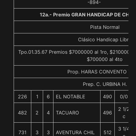
-894-
12a.- Premio GRAN HANDICAP DE CHILE
Pista Normal
Clásico Handicap Libre
Tpo.01.35.67 Premios $7000000 al 1ro, $2100000 a
$700000 al 4to
Prop. HARAS CONVENTO VI
Prep. C. URBINA H.
226
1
6
EL NOTABLE
490
0/0
2 1/2
482
2
4
TACUARO
496
c
3 1/4
731
3
3
AVENTURA CHIL
512