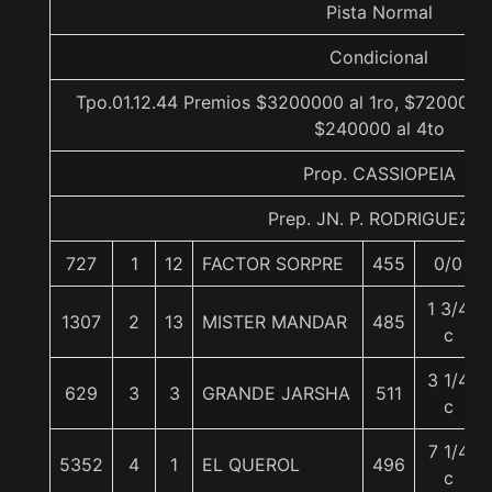
Pista Normal
Condicional
Tpo.01.12.44 Premios $3200000 al 1ro, $720000 a
$240000 al 4to
Prop. CASSIOPEIA
Prep. JN. P. RODRIGUEZ E.
727
1
12
FACTOR SORPRE
455
0/0
1 3/4
1307
2
13
MISTER MANDAR
485
c
3 1/4
629
3
3
GRANDE JARSHA
511
c
7 1/4
5352
4
1
EL QUEROL
496
c