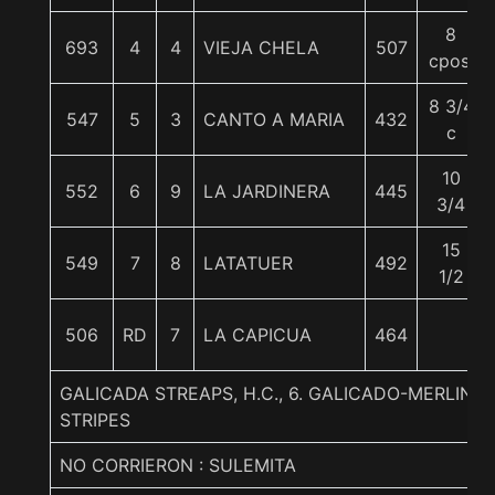
8
693
4
4
VIEJA CHELA
507
cpos.
8 3/4
547
5
3
CANTO A MARIA
432
c
10
552
6
9
LA JARDINERA
445
3/4
15
549
7
8
LATATUER
492
1/2
506
RD
7
LA CAPICUA
464
GALICADA STREAPS, H.C., 6. GALICADO-MERLINA
STRIPES
NO CORRIERON : SULEMITA