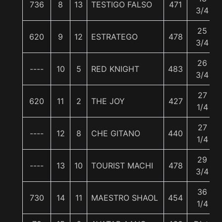
736
8
13
TESTIGO FALSO
471
3/4
25
620
9
12
ESTRATEGO
478
3/4
26
----
10
5
RED KNIGHT
483
3/4
27
620
11
2
THE JOY
427
1/4
27
----
12
8
CHE GITANO
440
1/4
29
----
13
10
TOURIST MACHI
478
3/4
36
730
14
11
MAESTRO SHAOL
454
1/4