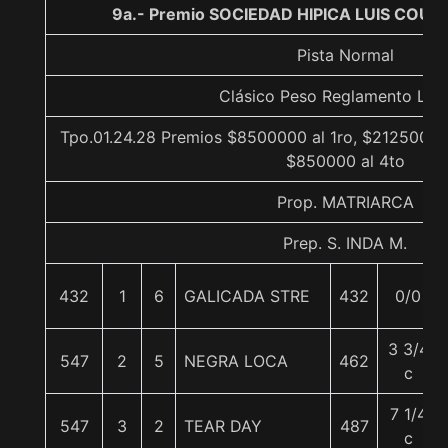
9a.- Premio SOCIEDAD HIPICA LUIS COUSI
Pista Normal
Clásico Peso Reglamento List
Tpo.01.24.28 Premios $8500000 al 1ro, $2125000 a
$850000 al 4to
Prop. MATRIARCA
Prep. S. INDA M.
432
1
6
GALICADA STRE
432
0/0
3 3/4
547
2
5
NEGRA LOCA
462
c
7 1/4
547
3
2
TEAR DAY
487
c