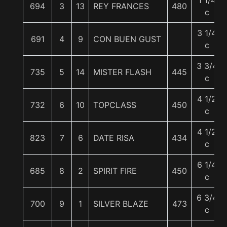
1 1/4
694
3
13
REY FRANCES
480
c
3 1/4
691
4
9
CON BUEN GUST
c
3 3/4
735
5
14
MISTER FLASH
445
c
4 1/2
732
6
10
TOPCLASS
450
c
4 1/2
823
7
6
DATE RISA
434
c
6 1/4
685
8
2
SPIRIT FIRE
450
c
6 3/4
700
9
1
SILVER BLAZE
473
c