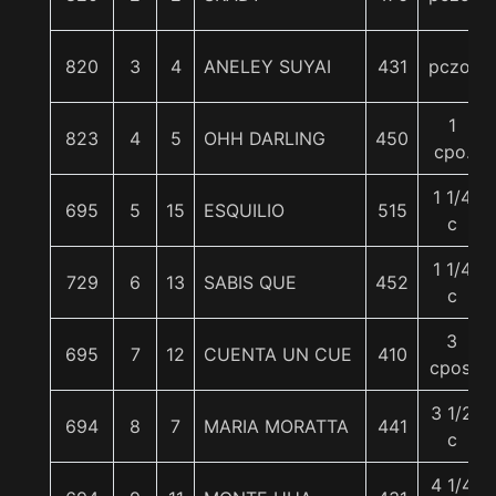
820
3
4
ANELEY SUYAI
431
pczo.
1
823
4
5
OHH DARLING
450
cpo.
1 1/4
695
5
15
ESQUILIO
515
c
1 1/4
729
6
13
SABIS QUE
452
c
3
695
7
12
CUENTA UN CUE
410
cpos.
3 1/2
694
8
7
MARIA MORATTA
441
c
4 1/4