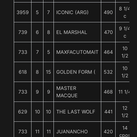
8 1/4
3959
5
7
ICONIC (ARG)
490
c
9 1/4
739
6
8
EL MARSHAL
470
c
10
733
7
5
MAXFACUTOMAIT
464
1/2
10
618
8
15
GOLDEN FORM (
532
1/2
MASTER
733
9
9
468
11 1/4
MACQUE
12
629
10
10
THE LAST WOLF
441
1/2
14
733
11
11
JUANANCHO
420
cpos