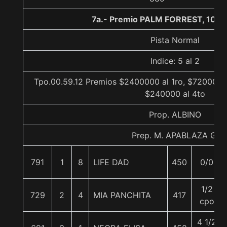
7a.- Premio PALM FORREST, 1000
Pista Normal
Indice: 5 al 2
Tpo.00.59.12 Premios $2400000 al 1ro, $720000 a
$240000 al 4to
Prop. ALBINO
Prep. M. APABLAZA G.
791
1
8
LIFE DAD
450
0/0
1/2
729
2
4
MIA PANCHITA
417
cpo
4 1/2