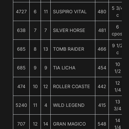
5 3/4
4727
6
11
SUSPIRO VITAL
480
c
6
638
7
7
SILVER HORSE
481
cpos.
9 1/2
685
8
13
TOMB RAIDER
466
c
10
685
9
9
TIA LICHA
454
1/2
12
474
10
12
ROLLER COASTE
442
1/4
13
5240
11
4
WILD LEGEND
415
3/4
14
707
12
14
GRAN MAGICO
548
1/4