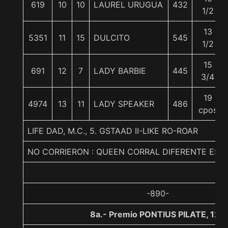
619
10
10
LAUREL URUGUA
432
1/2
13
5351
11
15
DULCITO
545
1/2
15
691
12
7
LADY BARBIE
445
3/4
19
4974
13
11
LADY SPEAKER
486
cpos
LIFE DAD, M.C., 5. GSTAAD II-LIKE RO-ROAR
NO CORRIERON : QUEEN CORRAL DIFERENTE ES
-890-
8a.- Premio PONTIUS PILATE, 120