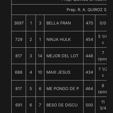
Prep. R. A. QUIROZ S.
3697
1
3
BELLA FRAN
470
0/0
5 1/4
729
2
1
NINJA HULK
454
c
7
817
3
14
MEJOR DEL LOT
448
cpos.
7 1/2
688
4
10
MAXI JESUS
434
c
8
817
5
6
ME PONGO DE P
464
cpos.
11
691
6
7
BESO DE DISCU
500
3/4