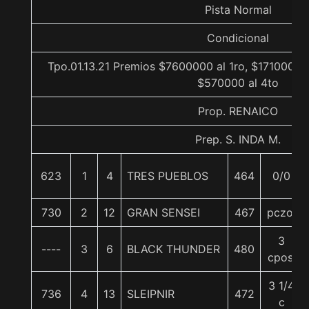
Pista Normal
Condicional
Tpo.01.13.21 Premios $7600000 al 1ro, $1710000 a
$570000 al 4to
Prop. RENAICO
Prep. S. INDA M.
623
1
4
TRES PUEBLOS
464
0/0
730
2
12
GRAN SENSEI
467
pczo.
3
----
3
6
BLACK THUNDER
480
cpos.
3 1/4
736
4
13
SLEIPNIR
472
c