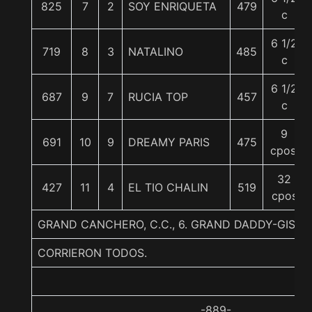
825
7
2
SOY ENRIQUETA
479
c
6 1/2
719
8
3
NATALINO
485
c
6 1/2
687
9
7
RUCIA TOP
457
c
9
691
10
9
DREAMY PARIS
475
cpos.
32
427
11
4
EL TIO CHALIN
519
cpos
GRAND CANCHERO, C.C., 6. GRAND DADDY-GISE
CORRIERON TODOS.
-889-