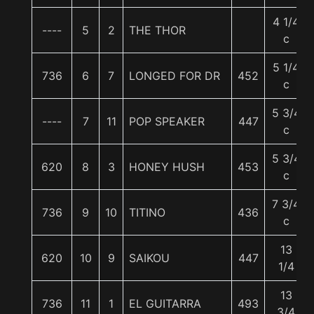
4 1/4
----
5
2
THE THOR
c
5 1/4
736
6
7
LONGED FOR DR
452
c
5 3/4
----
7
11
POP SPEAKER
447
c
5 3/4
620
8
3
HONEY HUSH
453
c
7 3/4
736
9
10
TITINO
436
c
13
620
10
9
SAIKOU
447
1/4
13
736
11
1
EL GUITARRA
493
3/4