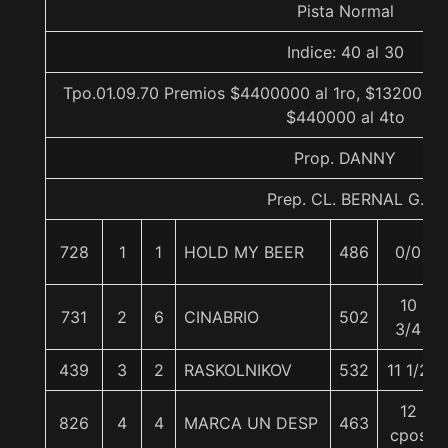
Pista Normal
Indice: 40 al 30
Tpo.01.09.70 Premios $4400000 al 1ro, $1320000 
$440000 al 4to
Prop. DANNY
Prep. CL. BERNAL G.
728
1
1
HOLD MY BEER
486
0/0
10
731
2
6
CINABRIO
502
3/4
439
3
2
RASKOLNIKOV
532
11 1/2
12
826
4
4
MARCA UN DESP
463
cpos