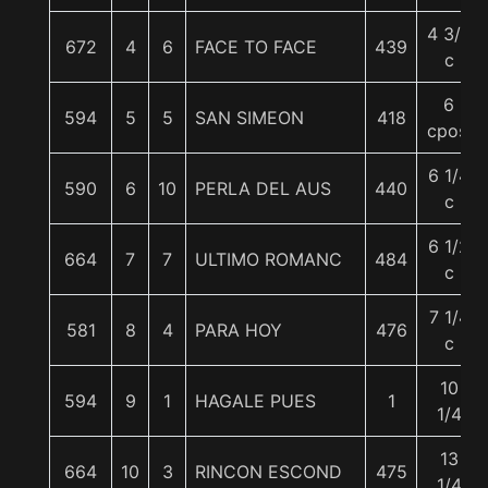
4 3/4
672
4
6
FACE TO FACE
439
c
6
594
5
5
SAN SIMEON
418
cpos.
6 1/4
590
6
10
PERLA DEL AUS
440
c
6 1/2
664
7
7
ULTIMO ROMANC
484
c
7 1/4
581
8
4
PARA HOY
476
c
10
594
9
1
HAGALE PUES
1
1/4
13
664
10
3
RINCON ESCOND
475
1/4