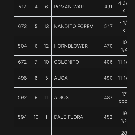
4 3/4
517
4
6
ROMAN WAR
491
c
7 1/4
672
5
13
NANDITO FOREV
547
c
10
504
6
12
HORNBLOWER
470
1/4
672
7
10
COLONITO
406
11 1/2
498
8
3
AUCA
490
11 1/2
17
592
9
11
ADIOS
487
cpos
19
594
10
1
DALE FLORA
452
1/2
28