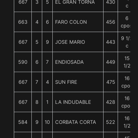
667
3
5
EL GRAN TORNA
430
c
6
663
4
6
FARO COLON
456
cpos.
9 1/2
667
5
9
JOSE MARIO
443
c
15
590
6
7
ENDIOSADA
449
1/2
16
667
7
4
SUN FIRE
475
cpos
16
667
8
1
LA INDUDABLE
428
cpos
16
584
9
10
CORBATA CORTA
522
1/2