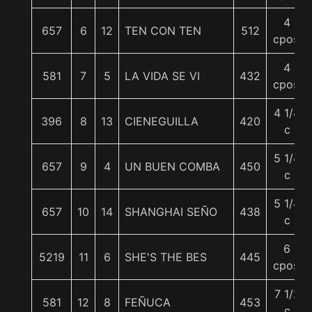
4
657
6
12
TEN CON TEN
512
cpos.
4
581
7
5
LA VIDA SE VI
432
cpos.
4 1/4
396
8
13
CIENEGUILLA
420
c
5 1/4
657
9
4
UN BUEN COMBA
450
c
5 1/4
657
10
14
SHANGHAI SEÑO
438
c
6
5219
11
6
SHE'S THE BES
445
cpos.
7 1/2
581
12
8
FEÑUCA
453
c