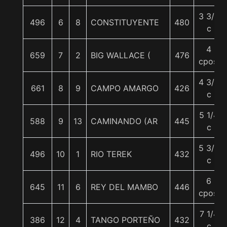
3 3/4
496
6
8
CONSTITUYENTE
480
c
4
659
7
2
BIG WALLACE (
476
cpos.
4 3/4
661
8
9
CAMPO AMARGO
426
c
5 1/4
588
9
13
CAMINANDO (AR
445
c
5 3/4
496
10
1
RIO TEREK
432
c
6
645
11
6
REY DEL MAMBO
446
cpos.
7 1/4
386
12
4
TANGO PORTEÑO
432
c