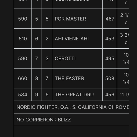
c
2 1/4
590
5
5
POR MASTER
467
c
3 3/4
510
6
2
AHI VIENE AHI
453
c
10
590
7
3
CEROTTI
495
1/4
10
660
8
7
THE FASTER
508
1/4
584
9
6
THE GREAT DRU
456
11 1/4
NORDIC FIGHTER, Q.A., 5. CALIFORNIA CHROME
NO CORRIERON : BLIZZ