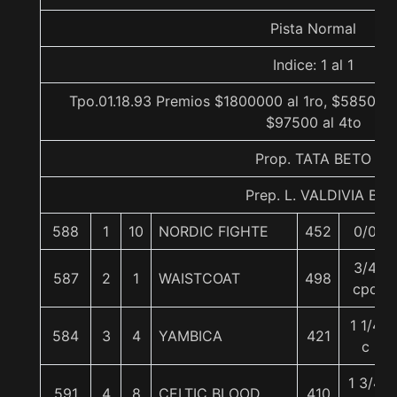
Pista Normal
Indice: 1 al 1
Tpo.01.18.93 Premios $1800000 al 1ro, $585000 
$97500 al 4to
Prop. TATA BETO
Prep. L. VALDIVIA B.
588
1
10
NORDIC FIGHTE
452
0/0
3/4
587
2
1
WAISTCOAT
498
cpo
1 1/4
584
3
4
YAMBICA
421
c
1 3/4
591
4
8
CELTIC BLOOD
410