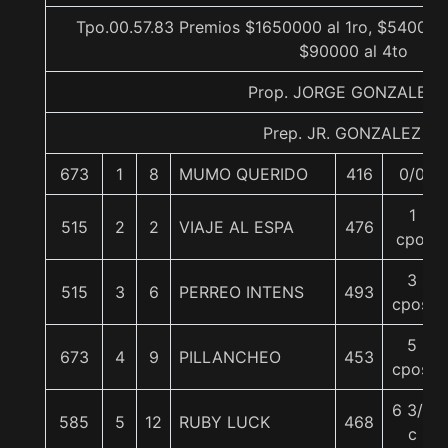
Tpo.00.57.83 Premios $1650000 al 1ro, $540000 
$90000 al 4to
Prop. JORGE GONZALEZ 
Prep. JR. GONZALEZ M.
673
1
8
MUMO QUERIDO
416
0/0
1
515
2
2
VIAJE AL ESPA
476
cpo.
3
515
3
6
PERREO INTENS
493
cpos.
5
673
4
9
PILLANCHEO
453
cpos.
6 3/4
585
5
12
RUBY LUCK
468
c