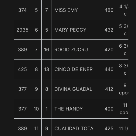
4 1/4
374
5
7
MISS EMY
480
c
5 3/4
2935
6
5
MARY PEGGY
432
c
6 3/4
389
7
16
ROCIO ZUCRU
420
c
8 3/4
425
8
13
CINCO DE ENER
440
c
9
377
9
8
DIVINA GUADAL
412
cpos.
11
377
10
1
THE HANDY
400
cpos
389
11
9
CUALIDAD TOTA
425
11 1/2