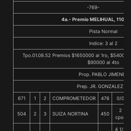
-769-
4a.- Premio MELIHUAL, 1100 
Pista Normal
Indice: 3 al 2
Tpo.01.08.52 Premios $1650000 al 1ro, $540000 
$90000 al 4to
Prop. PABLO JIMENEZ
Prep. JR. GONZALEZ M.
671
1
2
COMPROMETEDOR
478
0/0
2
504
2
3
SUIZA NORTINA
450
cpos
4 1/2