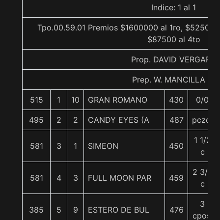
Indice: 1 al 1
Tpo.00.59.01 Premios $1600000 al 1ro, $525000 
$87500 al 4to
Prop. DAVID VERGARA
Prep. W. MANCILLA D.
515
1
10
GRAN ROMANO
430
0/0
495
2
2
CANDY EYES (A
487
pczo.
1 1/2
581
3
1
SIMEON
450
c
2 3/4
581
4
3
FULL MOON PAR
459
c
3
385
5
9
ESTERO DE BUL
476
cpos.