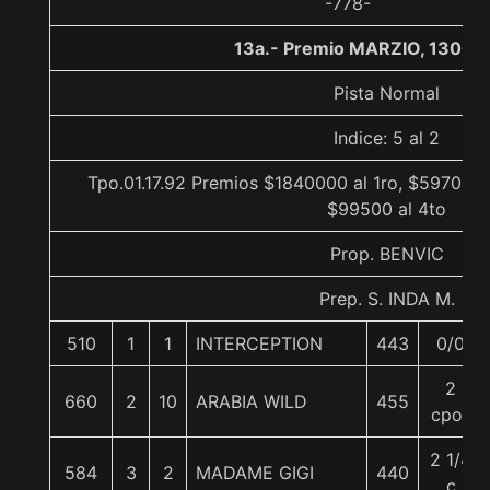
-778-
13a.- Premio MARZIO, 1300 
Pista Normal
Indice: 5 al 2
Tpo.01.17.92 Premios $1840000 al 1ro, $597000 
$99500 al 4to
Prop. BENVIC
Prep. S. INDA M.
510
1
1
INTERCEPTION
443
0/0
2
660
2
10
ARABIA WILD
455
cpos
2 1/4
584
3
2
MADAME GIGI
440
c