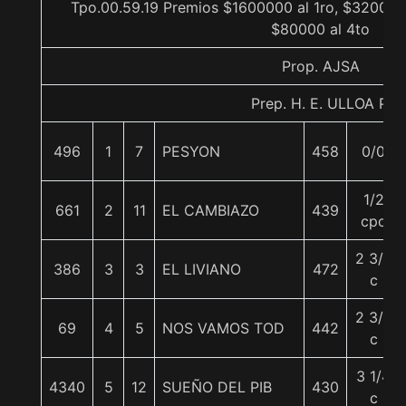
Tpo.00.59.19 Premios $1600000 al 1ro, $320000 
$80000 al 4to
Prop. AJSA
Prep. H. E. ULLOA P.
496
1
7
PESYON
458
0/0
1/2
661
2
11
EL CAMBIAZO
439
cpo
2 3/4
386
3
3
EL LIVIANO
472
c
2 3/4
69
4
5
NOS VAMOS TOD
442
c
3 1/4
4340
5
12
SUEÑO DEL PIB
430
c