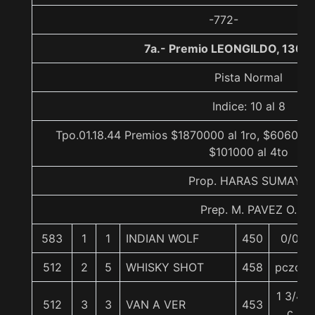
-772-
7a.- Premio LEONGILDO, 1300
Pista Normal
Indice: 10 al 8
Tpo.01.18.44 Premios $1870000 al 1ro, $606000 
$101000 al 4to
Prop. HARAS SUMAYA
Prep. M. PAVEZ O.
583
1
1
INDIAN WOLF
450
0/0
512
2
5
WHISKY SHOT
458
pczo.
1 3/4
512
3
3
VAN A VER
453
c