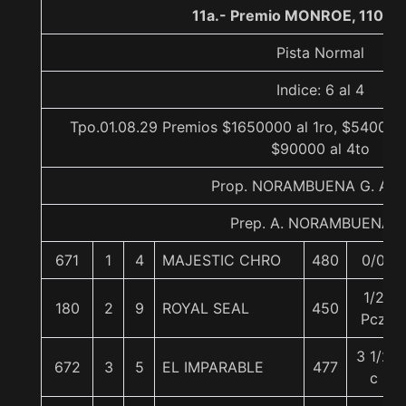
11a.- Premio MONROE, 1100 
Pista Normal
Indice: 6 al 4
Tpo.01.08.29 Premios $1650000 al 1ro, $540000 
$90000 al 4to
Prop. NORAMBUENA G. ANI
Prep. A. NORAMBUENA G
671
1
4
MAJESTIC CHRO
480
0/0
1/2
180
2
9
ROYAL SEAL
450
Pcz
3 1/2
672
3
5
EL IMPARABLE
477
c