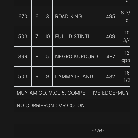
c
8 3/4
670
6
3
ROAD KING
495
c
10
503
7
10
FULL DISTINTI
409
3/4
12
399
8
5
NEGRO KURDURO
487
cpos
16
503
9
9
LAMMA ISLAND
432
1/2
MUY AMIGO, M.C., 5. COMPETITIVE EDGE-MUY 
NO CORRIERON : MR COLON
-776-