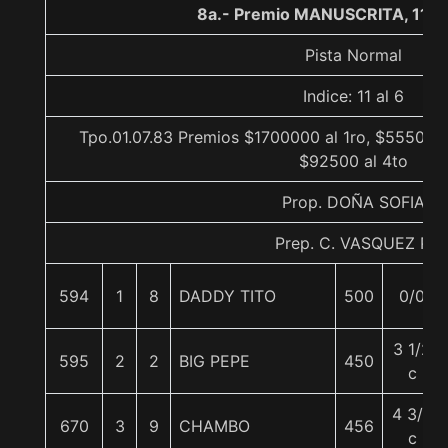
8a.- Premio MANUSCRITA, 1100
Pista Normal
Indice: 11 al 6
Tpo.01.07.83 Premios $1700000 al 1ro, $555000 
$92500 al 4to
Prop. DOÑA SOFIA
Prep. C. VASQUEZ P.
594
1
8
DADDY TITO
500
0/0
3 1/2
595
2
2
BIG PEPE
450
c
4 3/4
670
3
9
CHAMBO
456
c