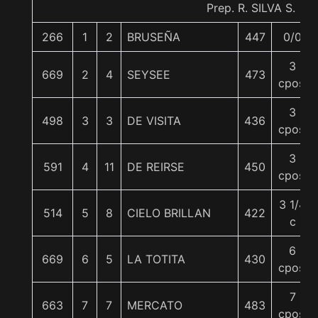
Prep. R. SILVA S.
266
1
2
BRUSEÑA
447
0/0
3
669
2
4
SEYSEE
473
cpos.
3
498
3
3
DE VISITA
436
cpos.
3
591
4
11
DE REIRSE
450
cpos.
3 1/4
514
5
8
CIELO BRILLAN
422
c
6
669
6
5
LA TOTITA
430
cpos.
7
663
7
7
MERCATO
483
cpos.