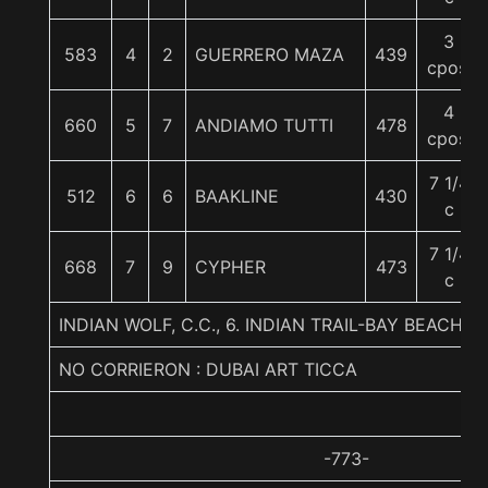
3
583
4
2
GUERRERO MAZA
439
cpos.
4
660
5
7
ANDIAMO TUTTI
478
cpos.
7 1/4
512
6
6
BAAKLINE
430
c
7 1/4
668
7
9
CYPHER
473
c
INDIAN WOLF, C.C., 6. INDIAN TRAIL-BAY BEACH
NO CORRIERON : DUBAI ART TICCA
-773-