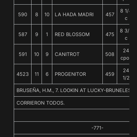
8 1/4
590
8
10
LA HADA MADRI
457
c
8 3/4
587
9
1
RED BLOSSOM
475
c
24
591
10
9
CANITROT
508
cpos
24
4523
11
6
PROGENITOR
459
1/2
BRUSEÑA, H.M., 7. LOOKIN AT LUCKY-BRUNELE
CORRIERON TODOS.
-771-