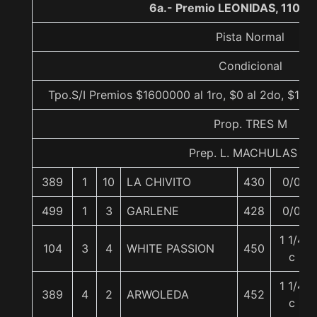
6a.- Premio LEONIDAS, 1100 
Pista Normal
Condicional
Tpo.S/I Premios $1600000 al 1ro, $0 al 2do, $160
Prop. TRES M
Prep. L. MACHULAS G.
389
1
10
LA CHIVITO
430
0/0
499
1
3
GARLENE
428
0/0
1 1/4
104
3
4
WHITE PASSION
450
c
1 1/4
389
4
2
ARWOLEDA
452
c