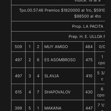
Indice: 19 al 9
Tpo.00.57.46 Premios $1820000 al 1ro, $591000 
$98500 al 4to
Prop. LA PACITA
Prep. H. E. ULLOA P.
509
1
2
MUY AMIGO
484
0/0
1
497
2
6
ES ASOMBROSO
475
cpo.
5 3/4
497
3
4
SLAVJA
410
c
6
615
4
7
SHAPOVALOV
430
cpos.
7 1/2
399
5
1
MAKANA
447