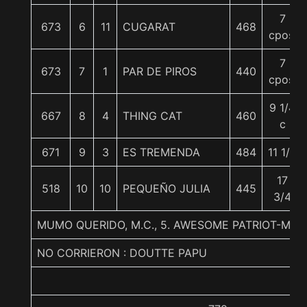
7
673
6
11
CUGARAT
468
cpos.
7
673
7
1
PAR DE PIROS
440
cpos.
9 1/4
667
8
4
THING CAT
460
c
671
9
3
ES TREMENDA
484
11 1/2
17
518
10
10
PEQUEÑO JULIA
445
3/4
MUMO QUERIDO, M.C., 5. AWESOME PATRIOT-ME
NO CORRIERON : DOUTTE PAPU