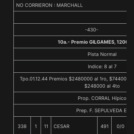
NO CORRIERON : MARCHALL
-430-
10a.- Premio GILGAMES, 1200 m
Pista Normal
Indice: 8 al 7
Tpo.01.12.44 Premios $2480000 al 1ro, $744000 a
$248000 al 4to
Prop. CORRAL Hípico
Prep. F. SEPULVEDA E.
338
1
11
CESAR
491
0/0