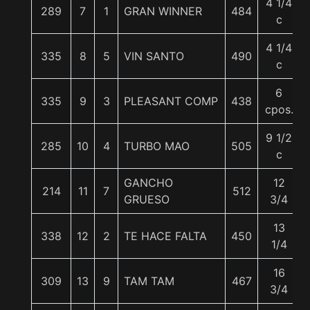
4 1/4
289
7
1
GRAN WINNER
484
c
4 1/4
335
8
5
VIN SANTO
490
c
6
335
9
3
PLEASANT COMP
438
cpos.
9 1/2
285
10
4
TURBO MAO
505
c
GANCHO
12
214
11
7
512
GRUESO
3/4
13
338
12
2
TE HACE FALTA
450
1/4
16
309
13
9
TAM TAM
467
3/4