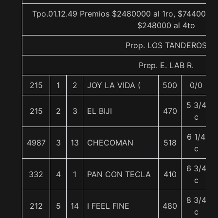
Tpo.01.12.49 Premios $2480000 al 1ro, $744000 a
$248000 al 4to
Prop. LOS TANDEROS
Prep. E. LAB R.
215
1
2
JOY LA VIDA (
500
0/0
5 3/4
215
2
3
EL BIJI
470
c
6 1/4
4987
3
13
CHECOMAN
518
c
6 3/4
332
4
1
PAN CON TECLA
410
c
8 3/4
212
5
14
I FEEL FINE
480
c