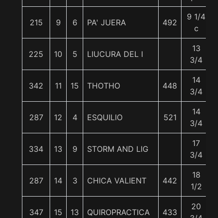
9 1/4
215
9
6
PA' JUERA
492
c
13
225
10
5
LIUCURA DEL I
3/4
14
342
11
15
THOTHO
448
3/4
14
287
12
4
ESQUILIO
521
3/4
17
334
13
9
STORM AND LIG
3/4
18
287
14
3
CHICA VALIENT
442
1/2
20
347
15
13
QUIROPRACTICA
433