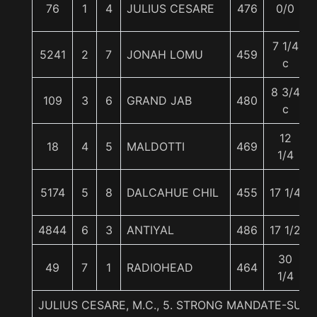
76
1
4
JULIUS CESARE
476
0/0
7 1/4
5241
2
7
JONAH LOMU
459
c
8 3/4
109
3
6
GRAND JAB
480
c
12
18
4
5
MALDOTTI
469
1/4
5174
5
8
DALCAHUE CHIL
455
17 1/4
4844
6
3
ANTIYAL
486
17 1/2
30
49
7
1
RADIOHEAD
464
1/4
JULIUS CESARE, M.C., 5. STRONG MANDATE-SUB