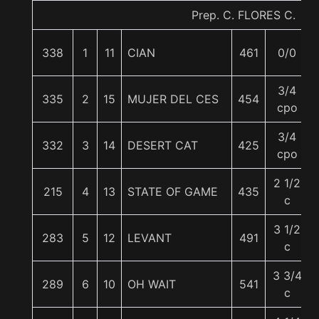
Prep. C. FLORES C.
338
1
11
CIAN
461
0/0
3/4
335
2
15
MUJER DEL CES
454
cpo
3/4
332
3
14
DESERT CAT
425
cpo
2 1/2
215
4
13
STATE OF GAME
435
c
3 1/2
283
5
12
LEVANT
491
c
3 3/4
289
6
10
OH WAIT
541
c