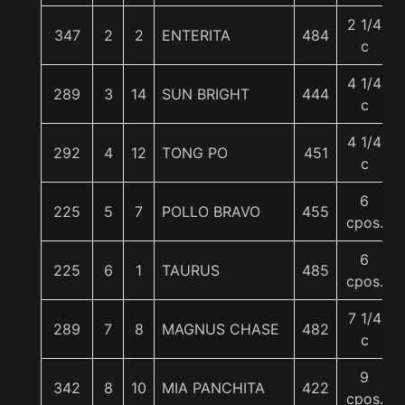
2 1/4
347
2
2
ENTERITA
484
c
4 1/4
289
3
14
SUN BRIGHT
444
c
4 1/4
292
4
12
TONG PO
451
c
6
225
5
7
POLLO BRAVO
455
cpos.
6
225
6
1
TAURUS
485
cpos.
7 1/4
289
7
8
MAGNUS CHASE
482
c
9
342
8
10
MIA PANCHITA
422
cpos.