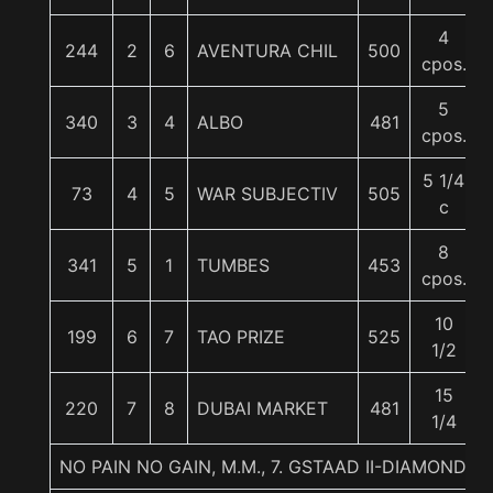
4
244
2
6
AVENTURA CHIL
500
cpos.
5
340
3
4
ALBO
481
cpos.
5 1/4
73
4
5
WAR SUBJECTIV
505
c
8
341
5
1
TUMBES
453
cpos.
10
199
6
7
TAO PRIZE
525
1/2
15
220
7
8
DUBAI MARKET
481
1/4
NO PAIN NO GAIN, M.M., 7. GSTAAD II-DIAMOND