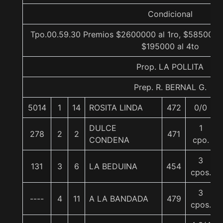
Condicional
Tpo.00.59.30 Premios $2600000 al 1ro, $585000 a
$195000 al 4to
Prop. LA POLLITA
Prep. R. BERNAL G.
5014
1
14
ROSITA LINDA
472
0/0
DULCE
1
278
2
2
471
CONDENA
cpo.
3
131
3
6
LA BEDUINA
454
cpos.
3
----
4
11
A LA BANDADA
479
cpos.