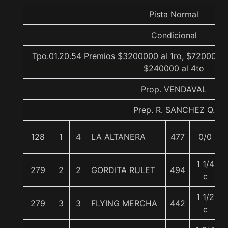
Pista Normal
Condicional
Tpo.01.20.54 Premios $3200000 al 1ro, $720000 a
$240000 al 4to
Prop. VENDAVAL
Prep. R. SANCHEZ Q.
128
1
4
LA ALTANERA
477
0/0
1 1/4
279
2
2
GORDITA RULET
494
c
1 1/2
279
3
3
FLYING MERCHA
442
c