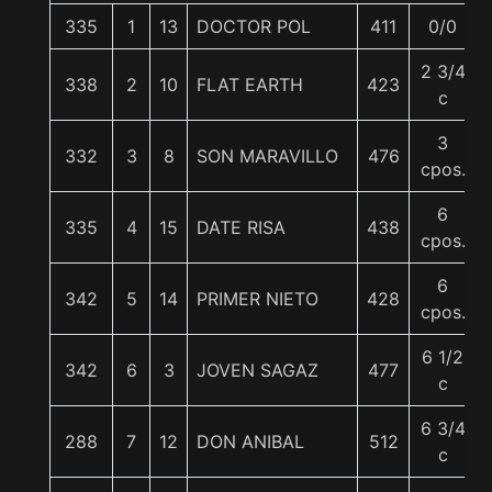
335
1
13
DOCTOR POL
411
0/0
2 3/4
338
2
10
FLAT EARTH
423
c
3
332
3
8
SON MARAVILLO
476
cpos.
6
335
4
15
DATE RISA
438
cpos.
6
342
5
14
PRIMER NIETO
428
cpos.
6 1/2
342
6
3
JOVEN SAGAZ
477
c
6 3/4
288
7
12
DON ANIBAL
512
c