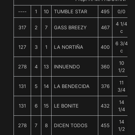
----
1
10
TUMBLE STAR
495
0/0
4 1/4
317
2
7
GASS BREEZY
467
c
6 3/4
127
3
1
LA NORTIÑA
400
c
10
278
4
13
INNUENDO
360
1/2
11
131
5
14
LA BENDECIDA
376
3/4
14
131
6
15
LE BONITE
432
1/4
14
278
7
8
DICEN TODOS
455
1/2