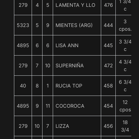
1 3/4
279
4
5
LAMENTA Y LLO
476
c
3
5323
5
9
MIENTES (ARG)
444
cpos.
3 3/4
4895
6
6
LISA ANN
445
c
4 3/4
279
7
10
SUPERNIÑA
472
c
6 3/4
40
8
1
RUCIA TOP
458
c
12
4895
9
11
COCOROCA
454
cpos
18
279
10
7
LIZZA
456
3/4