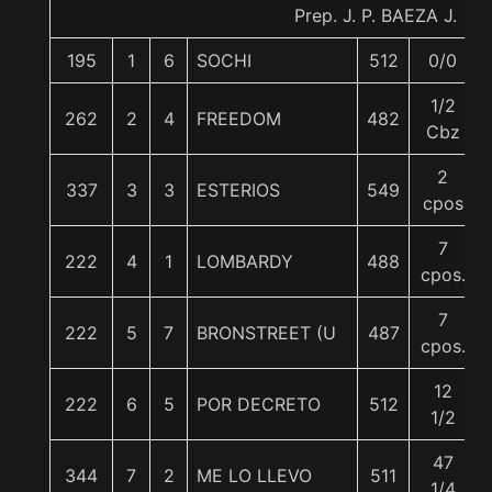
Prep. J. P. BAEZA J.
195
1
6
SOCHI
512
0/0
1/2
262
2
4
FREEDOM
482
Cbz
2
337
3
3
ESTERIOS
549
cpos
7
222
4
1
LOMBARDY
488
cpos.
7
222
5
7
BRONSTREET (U
487
cpos.
12
222
6
5
POR DECRETO
512
1/2
47
344
7
2
ME LO LLEVO
511
1/4