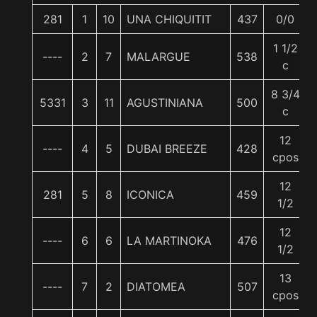
281
1
10
UNA CHIQUITIT
437
0/0
1 1/2
----
2
7
MALARGUE
538
c
8 3/4
5331
3
11
AGUSTINIANA
500
c
12
----
4
5
DUBAI BREEZE
428
cpos
12
281
5
8
ICONICA
459
1/2
12
----
6
6
LA MARTINOKA
476
1/2
13
----
7
2
DIATOMEA
507
cpos