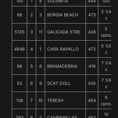
140
1
8
SULEMITA
454
0/0
2 1/4
98
2
3
BORGIA BEACH
473
c
5
5135
3
11
GALICADA STRE
436
cpos.
5 1/2
4848
4
1
CARA RAPALLO
472
c
7 1/4
98
5
6
BRAMADERINA
419
c
7 1/4
53
6
9
SCAT DOLL
435
c
8
138
7
10
TERESH
454
cpos.
10
293
8
2
CAMPANILLAS
462