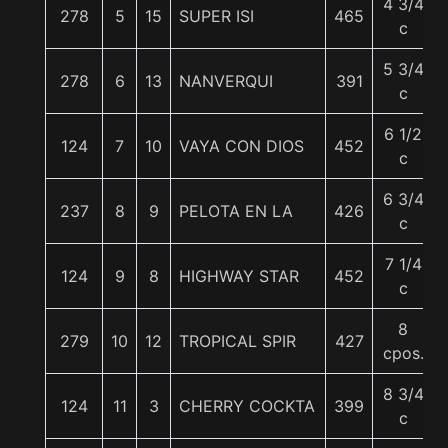
4 3/4
278
5
15
SUPER ISI
465
c
5 3/4
278
6
13
NANVERQUI
391
c
6 1/2
124
7
10
VAYA CON DIOS
452
c
6 3/4
237
8
9
PELOTA EN LA
426
c
7 1/4
124
9
8
HIGHWAY STAR
452
c
8
279
10
12
TROPICAL SPIR
427
cpos.
8 3/4
124
11
3
CHERRY COCKTA
399
c